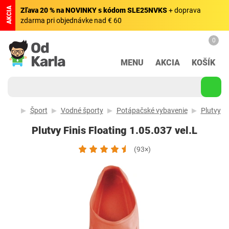
AKCIA
Zľava 20 % na NOVINKY s kódom SLE25NVKS
+ doprava
zdarma pri objednávke nad € 60
0
MENU
AKCIA
KOŠÍK
Šport
Vodné športy
Potápačské vybavenie
Plutvy
Plutvy Finis Floating 1.05.037 vel.L
(93×)