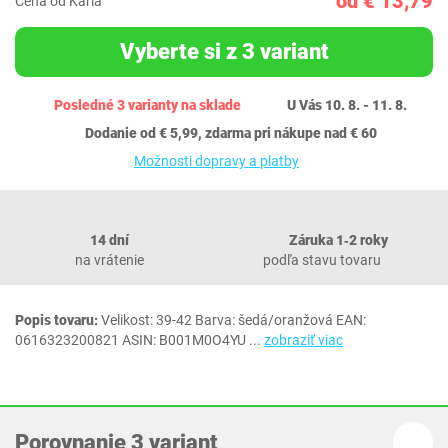
od € 13,79
Cena od Karla
Vyberte si z 3 variant
Posledné 3 varianty na sklade
U Vás 10. 8. - 11. 8.
Dodanie od € 5,99, zdarma pri nákupe nad € 60
Možnosti dopravy a platby
14 dní
Záruka 1‐2 roky
na vrátenie
podľa stavu tovaru
Popis tovaru:
Velikost: 39-42 Barva: šedá/oranžová EAN:
0616323200821 ASIN: B001M0O4YU
...
zobraziť viac
Porovnanie 3 variant