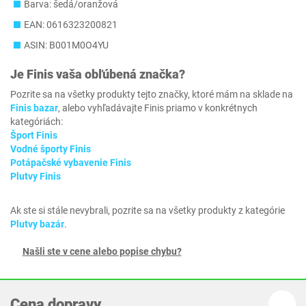
Barva: šedá/oranžová
EAN: 0616323200821
ASIN: B001M0O4YU
Je
Finis
vaša obľúbená značka?
Pozrite sa na všetky produkty tejto značky, ktoré mám na sklade na
Finis bazar
, alebo vyhľadávajte Finis priamo v konkrétnych
kategóriách:
Šport Finis
Vodné športy Finis
Potápačské vybavenie Finis
Plutvy Finis
Ak ste si stále nevybrali, pozrite sa na všetky produkty z kategórie
Plutvy bazár
.
Našli ste v cene alebo popise chybu?
Cena dopravy