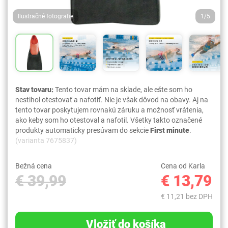
Ilustračné fotografie
1/5
Stav tovaru:
Tento tovar mám na sklade, ale ešte som ho
nestihol otestovať a nafotiť. Nie je však dôvod na obavy. Aj na
tento tovar poskytujem rovnakú záruku a možnosť vrátenia,
ako keby som ho otestoval a nafotil. Všetky takto označené
produkty automaticky presúvam do sekcie
First minute
.
(varianta 7675837)
Bežná cena
Cena od Karla
€ 39,99
€ 13,79
€ 11,21 bez DPH
Vložiť do košíka