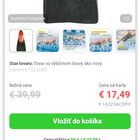
Ilustračné fotografie
1/5
Stav tovaru:
Tovar vo výbornom stave, ako nový.
(varianta 7523248)
Bežná cena
Cena od Karla
€ 39,99
€ 17,49
€ 14,22 bez DPH
Vložiť do košíka
Cena nižšia o
56 %
(
€ 22,50
)