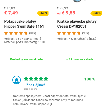
€ 18,69
€ 29,99
€ 7,49
€ 9,59
-60 %
-68 %
od
Potápačské plutvy
Krátke plavecké plutvy
Flipper SwimSafe ‎1161
Cressi ‎DP182031
(31×)
(96×)
Velikost: 36-37 Barva: modrá
Velikost: 45/46 Určení: pánské
Materiál: pryž Hmotnost[g]: 610
Posledný kus na sklade
> 5 kusov na sklade
100 %
Jiřina Hájková
před 1 dnem
Naprostá spokojenost. Zboží odpovídá foto. Velmi rychlé
zaslání, důkladně zabaleno, rozumné ceny, mimořádná
komunikace. Velmi doporučuji.