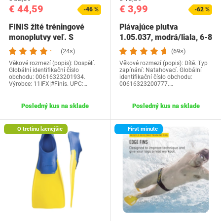
€ 44,59
€ 3,99
-46 %
-62 %
FINIS žlté tréningové
Plávajúce plutva
monoplutvy veľ. S
1.05.037, modrá/liala, 6-8
(24×)
(69×)
Věkové rozmezí (popis): Dospělí.
Věkové rozmezí (popis): ‎Dítě. Typ
Globální identifikační číslo
zapínání: Natahovací. Globální
obchodu: 00616323201934.
identifikační číslo obchodu:
Výrobce: 11IFX|#Finis. UPC:…
‎00616323200777.…
Posledný kus na sklade
Posledný kus na sklade
O tretinu lacnejšie
First minute