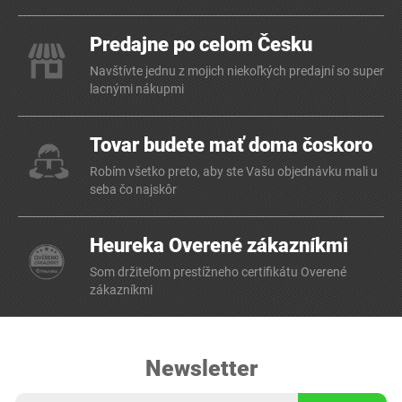
Predajne po celom Česku
Navštívte jednu z mojich niekoľkých predajní so super
lacnými nákupmi
Tovar budete mať doma čoskoro
Robím všetko preto, aby ste Vašu objednávku mali u
seba čo najskôr
Heureka Overené zákazníkmi
Som držiteľom prestížneho certifikátu Overené
zákazníkmi
Newsletter