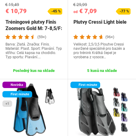
€ 19,49
€ 29,99
€ 10,79
€ 7,09
-45 %
-77 %
od
Tréningové plutvy Finis
Plutvy Cressi Light biele
Zoomers Gold M: 7-8,5/F:
8-9,5…
(59×)
(96×)
Barva: Zlatá. Značka: Finis.
Velikost: 2,5/3,5 Ploutve Cressi
Materiál: Plast. Sport: Plavání. Typ
navržené speciálně pro bazén a
střihu: Celá kapsa na chodidlo.
pro trénink Krátká čepel je
Typ sportu: Plavání.…
vyrobena z vysoce…
Posledný kus na sklade
5 kusů na sklade
Novinka
First minute
First minute
+1