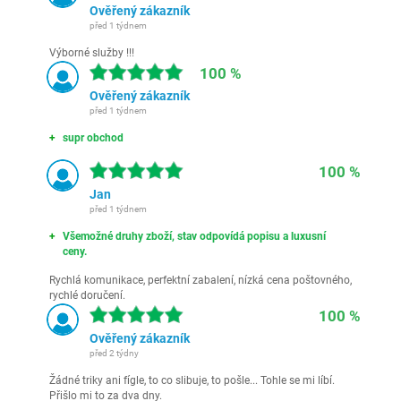
Ověřený zákazník
před 1 týdnem
Výborné služby !!!
100 %
Ověřený zákazník
před 1 týdnem
supr obchod
100 %
Jan
před 1 týdnem
Všemožné druhy zboží, stav odpovídá popisu a luxusní
ceny.
Rychlá komunikace, perfektní zabalení, nízká cena poštovného,
rychlé doručení.
100 %
Ověřený zákazník
před 2 týdny
Žádné triky ani fígle, to co slibuje, to pošle... Tohle se mi líbí.
Přišlo mi to za dva dny.