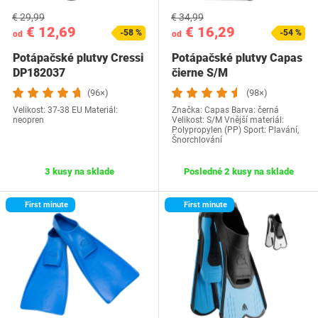
€ 29,99
€ 34,99
€ 12,69
€ 16,29
-58 %
-54 %
od
od
Potápačské plutvy Cressi
Potápačské plutvy Capas
DP182037
čierne S/M
(96×)
(98×)
Velikost: 37-38 EU Materiál:
Značka: Capas Barva: černá
neopren
Velikost: S/M Vnější materiál‎:
Polypropylen (PP) Sport: Plavání,
Šnorchlování
3 kusy na sklade
Posledné 2 kusy na sklade
First minute
First minute