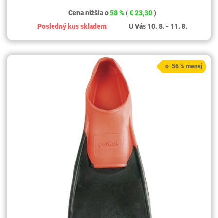
Cena nižšia o
58 %
(
€ 23,30
)
Posledný kus skladem
U Vás 10. 8. - 11. 8.
o 56 % menej