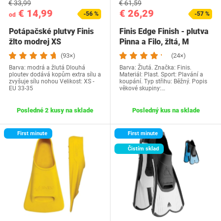
€ 33,99
€ 61,59
€ 14,99
€ 26,29
-56 %
-57 %
od
Potápačské plutvy Finis
Finis Edge Finish - plutva
žlto modrej XS
Pinna a Filo, žltá, M
(93×)
(24×)
Barva: modrá a žlutá Dlouhá
Barva: Žlutá. Značka: Finis.
ploutev dodává kopům extra sílu a
Materiál: Plast. Sport: Plavání a
zvyšuje sílu nohou Velikost: XS -
koupání. Typ střihu: Běžný. Popis
EU 33-35
věkové skupiny:…
Posledné 2 kusy na sklade
Posledný kus na sklade
First minute
First minute
Čistím sklad