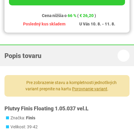
Cena nižšia o
66 %
(
€ 26,20
)
Posledný kus skladem
U Vás 10. 8. - 11. 8.
Popis tovaru
Pre zobrazenie stavu a kompletnosti jednotlivých
variant prepnite na kartu
Porovnanie variant
.
Plutvy Finis Floating 1.05.037 vel.L
Značka:
Finis
Velikost: 39-42