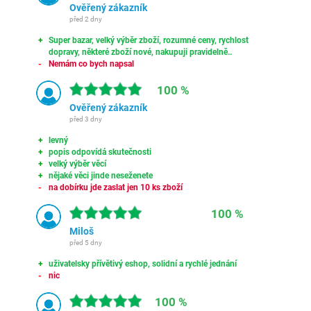
Ověřený zákazník
před 2 dny
Super bazar, velký výběr zboží, rozumné ceny, rychlost
dopravy, některé zboží nové, nakupuji pravidelně..
Nemám co bych napsal
100 %
Ověřený zákazník
před 3 dny
levný
popis odpovídá skutečnosti
velký výběr věcí
nějaké věci jinde neseženete
na dobírku jde zaslat jen 10 ks zboží
100 %
Miloš
před 5 dny
uživatelsky přívětivý eshop, solidní a rychlé jednání
nic
100 %