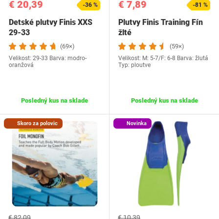
€ 20,39
€ 7,89
-36 %
-81 %
Detské plutvy Finis XXS
Plutvy Finis Training Fín
29-33
žlté
(69×)
(59×)
Velikost: 29-33 Barva: modro-
Velikost: M: 5-7/F: 6-8 Barva: žlutá
oranžová
Typ: ploutve
Posledný kus na sklade
Posledný kus na sklade
Skoro za polovic
Novinka
€ 82,09
€ 10,39