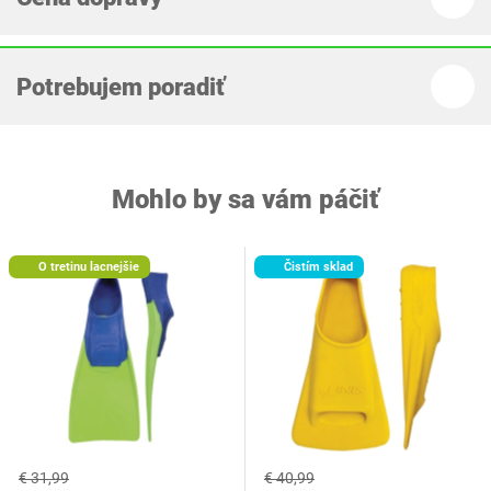
Potrebujem poradiť
Mohlo by sa vám páčiť
O tretinu lacnejšie
Čistím sklad
€ 31,99
€ 40,99