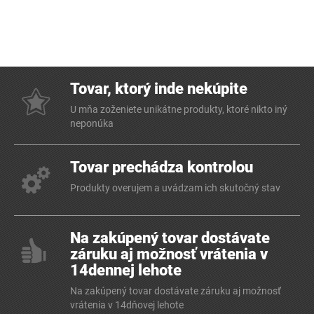
Tovar, ktorý inde nekúpite
U mňa zoženiete unikátne produkty, ktoré nikto iný
neponúka
Tovar prechádza kontrolou
Produkty overujem a uvádzam ich skutočný stav
Na zakúpený tovar dostávate
záruku aj možnosť vrátenia v
14dennej lehote
Na zakúpený tovar dostávate záruku aj možnosť
vrátenia v 14dňovej lehote