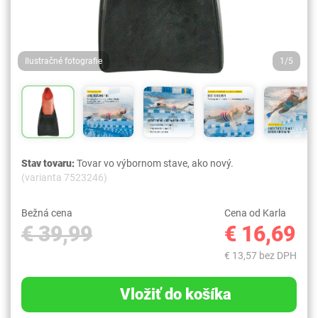
Ilustračné fotografie
1/5
Stav tovaru:
Tovar vo výbornom stave, ako nový.
(varianta 7523246)
Bežná cena
Cena od Karla
€ 39,99
€ 16,69
€ 13,57 bez DPH
Vložiť do košíka