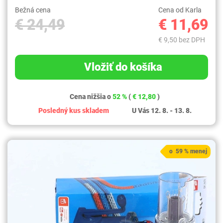
Bežná cena
Cena od Karla
€ 24,49
€ 11,69
€ 9,50 bez DPH
Vložiť do košíka
Cena nižšia o
52 %
(
€ 12,80
)
Posledný kus skladem
U Vás 12. 8. - 13. 8.
o 59 % menej