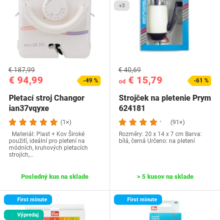
+3
€ 187,99
€ 40,69
€ 94,99
€ 15,79
-49 %
-61 %
od
Pletací stroj Changor
Strojček na pletenie Prym
ian37vqyxe
624181
(1×)
(91×)
Materiál: Plast + Kov Široké
Rozměry: 20 x 14 x 7 cm Barva:
použití, ideální pro pletení na
bílá, černá Určeno: na pletení
módních, kruhových pletacích
strojích,…
Posledný kus na sklade
> 5 kusov na sklade
First minute
First minute
Výpredaj