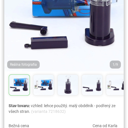
Reálna fotografia
1/9
Stav tovaru:
vzhled: lehce použitý. malý obdélník - podřený ze
všech stran.
(varianta 7218632)
Bežná cena
Cena od Karla