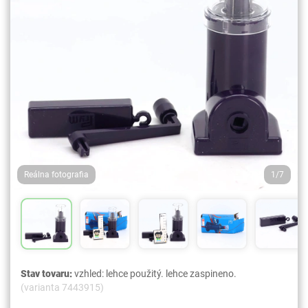
Reálna fotografia
1/7
Stav tovaru:
vzhled: lehce použitý. lehce zaspineno.
(varianta 7443915)