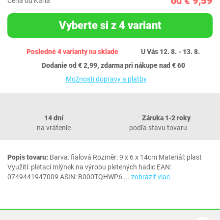
od € 9,59
Cena od Karla
Vyberte si z 4 variant
Posledné 4 varianty na sklade
U Vás 12. 8. - 13. 8.
Dodanie od € 2,99, zdarma pri nákupe nad € 60
Možnosti dopravy a platby
14 dní
Záruka 1‐2 roky
na vrátenie
podľa stavu tovaru
Popis tovaru:
Barva: fialová Rozměr: 9 x 6 x 14cm Materiál: plast
Využití: pletací mlýnek na výrobu pletených hadic EAN:
0749441947009 ASIN: B000TQHWP6
...
zobraziť viac