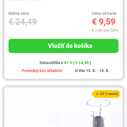
Bežná cena
Cena od Karla
€ 24,49
€ 9,59
€ 7,80 bez DPH
Vložiť do košíka
Cena nižšia o
61 %
(
€ 14,90
)
Posledný kus skladem
U Vás 12. 8. - 13. 8.
o 52 % menej