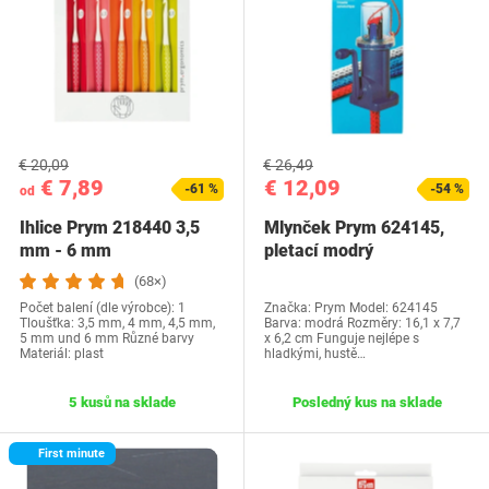
€ 20,09
€ 26,49
€ 7,89
€ 12,09
-61 %
-54 %
od
Ihlice Prym 218440 3,5
Mlynček Prym 624145,
mm - 6 mm
pletací modrý
(68×)
Počet balení (dle výrobce): 1
Značka: Prym Model: 624145
Tloušťka: 3,5 mm, 4 mm, 4,5 mm,
Barva: modrá Rozměry: 16,1 x 7,7
5 mm und 6 mm Různé barvy
x 6,2 cm Funguje nejlépe s
Materiál: plast
hladkými, hustě…
5 kusů na sklade
Posledný kus na sklade
First minute