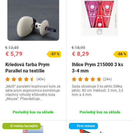
€ 13,49
€ 18,99
€ 5,79
€ 8,29
-57 %
-56 %
Kriedová farba Prym
Ihlice Prym 215000 3 ks
Parallel na textílie
3-4 mm
(40×)
(24×)
„Multi“ paralelní kopírovací kolo ze
Sada obsahuje 3 ks jehlic Délka
série prym.ergonomics kombinuje
jehlic: 80 cm Velikost: 3 mm, 3,5
všechny výhody křídového kola
mm a 4 mm
„Mouse“. Přesvědčuje…
Posledný kus na sklade
Posledný kus na sklade
O tretinu lacnejšie
First minute