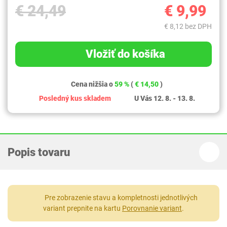
€ 24,49
€ 9,99
€ 8,12 bez DPH
Vložiť do košíka
Cena nižšia o
59 %
(
€ 14,50
)
Posledný kus skladem
U Vás 12. 8. - 13. 8.
Popis tovaru
Pre zobrazenie stavu a kompletnosti jednotlivých
variant prepnite na kartu
Porovnanie variant
.