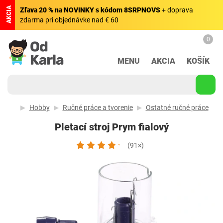
AKCIA
Zľava 20 % na NOVINKY s kódom 8SRPNOVS
+ doprava
zdarma pri objednávke nad € 60
0
MENU
AKCIA
KOŠÍK
Hobby
Ručné práce a tvorenie
Ostatné ručné práce
Pletací stroj Prym fialový
(91×)