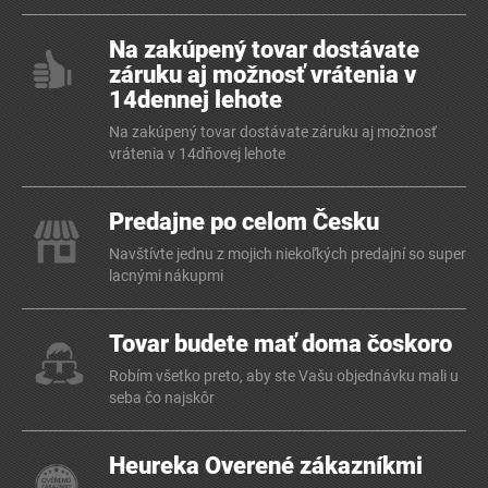
Na zakúpený tovar dostávate
záruku aj možnosť vrátenia v
14dennej lehote
Na zakúpený tovar dostávate záruku aj možnosť
vrátenia v 14dňovej lehote
Predajne po celom Česku
Navštívte jednu z mojich niekoľkých predajní so super
lacnými nákupmi
Tovar budete mať doma čoskoro
Robím všetko preto, aby ste Vašu objednávku mali u
seba čo najskôr
Heureka Overené zákazníkmi