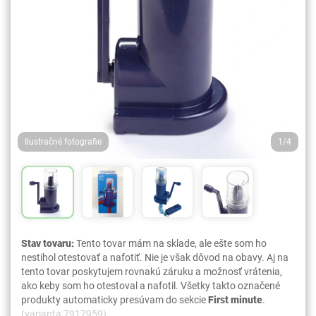
Ilustračné fotografie
1/4
Stav tovaru:
Tento tovar mám na sklade, ale ešte som ho
nestihol otestovať a nafotiť. Nie je však dôvod na obavy. Aj na
tento tovar poskytujem rovnakú záruku a možnosť vrátenia,
ako keby som ho otestoval a nafotil. Všetky takto označené
produkty automaticky presúvam do sekcie
First minute
.
(varianta 7917959)