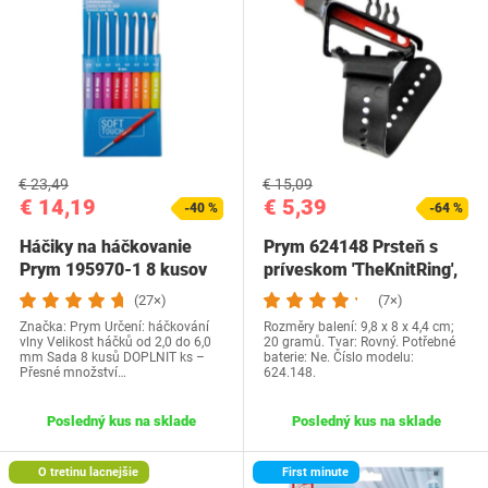
€ 23,49
€ 15,09
€ 14,19
€ 5,39
-40 %
-64 %
Háčiky na háčkovanie
Prym 624148 Prsteň s
Prym 195970-1 8 kusov
príveskom 'TheKnitRing',
60 mm x 50 mm…
(27×)
(7×)
Značka: Prym Určení: háčkování
Rozměry balení: 9,8 x 8 x 4,4 cm;
vlny Velikost háčků od 2,0 do 6,0
20 gramů. Tvar: Rovný. Potřebné
mm Sada 8 kusů DOPLNIT ks –
baterie: Ne. Číslo modelu:
Přesné množství…
624.148.
Posledný kus na sklade
Posledný kus na sklade
O tretinu lacnejšie
First minute