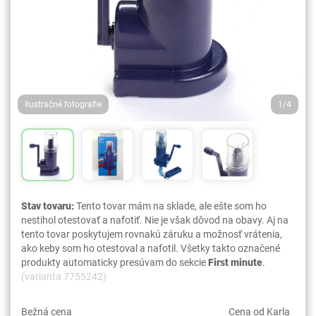
Ilustračné fotografie
1/4
Stav tovaru:
Tento tovar mám na sklade, ale ešte som ho
nestihol otestovať a nafotiť. Nie je však dôvod na obavy. Aj na
tento tovar poskytujem rovnakú záruku a možnosť vrátenia,
ako keby som ho otestoval a nafotil. Všetky takto označené
produkty automaticky presúvam do sekcie
First minute
.
(varianta 7755242)
Bežná cena
Cena od Karla