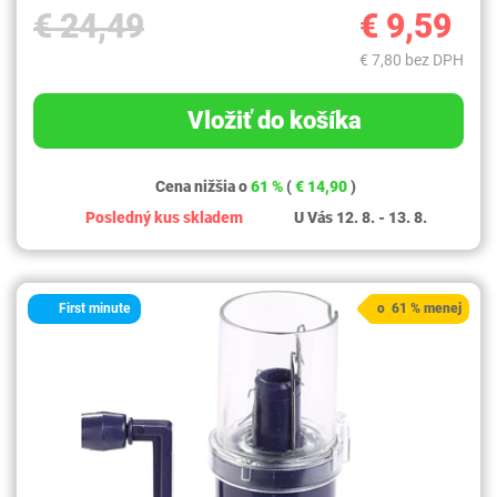
€ 24,49
€ 9,59
€ 7,80 bez DPH
Vložiť do košíka
Cena nižšia o
61 %
(
€ 14,90
)
Posledný kus skladem
U Vás 12. 8. - 13. 8.
First minute
o 61 % menej