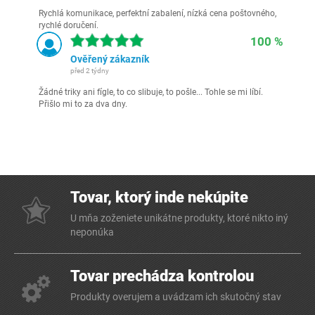
Rychlá komunikace, perfektní zabalení, nízká cena poštovného,
rychlé doručení.
100 %
Ověřený zákazník
před 2 týdny
Žádné triky ani fígle, to co slibuje, to pošle... Tohle se mi líbí.
Přišlo mi to za dva dny.
Tovar, ktorý inde nekúpite
U mňa zoženiete unikátne produkty, ktoré nikto iný
neponúka
Tovar prechádza kontrolou
Produkty overujem a uvádzam ich skutočný stav