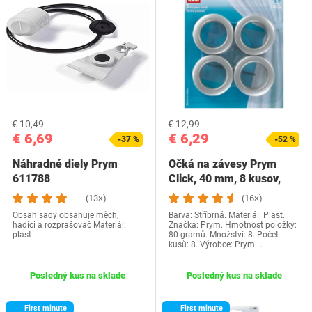
€ 10,49
€ 12,99
€ 6,69
€ 6,29
-37 %
-52 %
Náhradné diely Prym
Očká na závesy Prym
611788
Click, 40 mm, 8 kusov,
matne…
(13×)
(16×)
Obsah sady obsahuje měch,
Barva: Stříbrná. Materiál: Plast.
hadici a rozprašovač Materiál:
Značka: Prym. Hmotnost položky:
plast
80 gramů. Množství: 8. Počet
kusů: 8. Výrobce: Prym.…
Posledný kus na sklade
Posledný kus na sklade
First minute
First minute