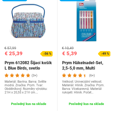
€ 57,99
€ 10,49
€ 25,39
€ 5,39
-56 %
-49 %
Prym 612082 Šijací košík
Prym Häkelnadel-Set,
L Blue Birds, svetlo
2,5-5,0 mm, Multi
modrá
(PRYM_195995-1)
(3×)
(6×)
Materiál: Bavlna. Barva: Světle
Velikost: Univerzální velikost.
modrá. Značka: Prym. Tvar:
Materiál: Hliník. Značka: Prym.
Obdélníkový. Rozměry výrobku:
Barva: Vícebarevná. Materiál
21H x 20,5Š x 21V cm.…
rukojeti: Hliník. Počet…
Posledný kus na sklade
Posledný kus na sklade