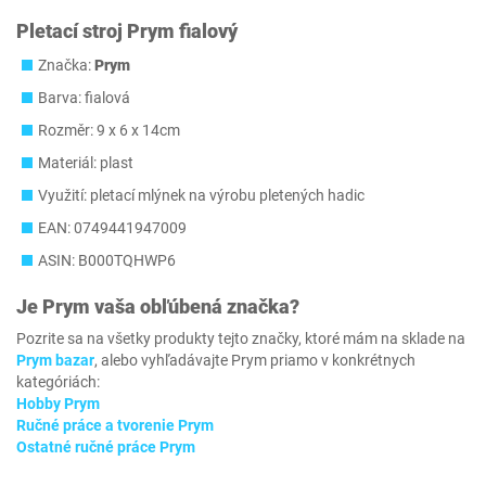
Pletací stroj Prym fialový
Značka:
Prym
Barva: fialová
Rozměr: 9 x 6 x 14cm
Materiál: plast
Využití: pletací mlýnek na výrobu pletených hadic
EAN: 0749441947009
ASIN: B000TQHWP6
Je
Prym
vaša obľúbená značka?
Pozrite sa na všetky produkty tejto značky, ktoré mám na sklade na
Prym bazar
, alebo vyhľadávajte Prym priamo v konkrétnych
kategóriách:
Hobby Prym
Ručné práce a tvorenie Prym
Ostatné ručné práce Prym