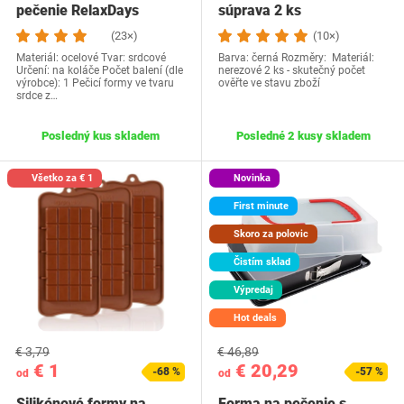
pečenie RelaxDays
súprava 2 ks
10027854
(23×)
(10×)
Materiál: ocelové Tvar: srdcové
Barva: černá Rozměry: Materiál:
Určení: na koláče Počet balení (dle
nerezové 2 ks - skutečný počet
výrobce): 1 Pečicí formy ve tvaru
ověřte ve stavu zboží
srdce z…
Posledný kus skladem
Posledné 2 kusy skladem
Všetko za € 1
Novinka
First minute
Skoro za polovic
Čistím sklad
Výpredaj
Hot deals
€ 3,79
€ 46,89
€ 1
€ 20,29
-68 %
-57 %
od
od
Silikónové formy na
Forma na pečenie s