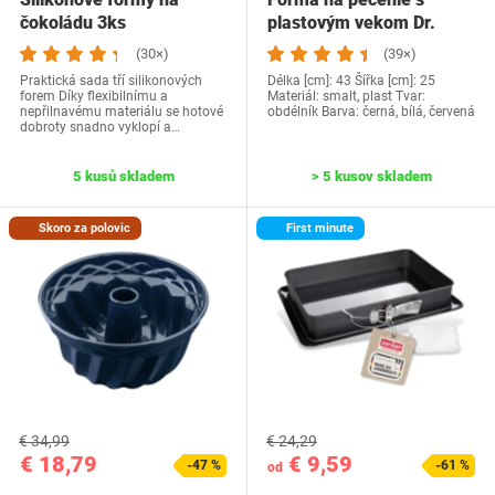
čokoládu 3ks
plastovým vekom Dr.
Oetker
(30×)
(39×)
Praktická sada tří silikonových
Délka [cm]: 43 Šířka [cm]: 25
forem Díky flexibilnímu a
Materiál: smalt, plast Tvar:
nepřilnavému materiálu se hotové
obdélník Barva: černá, bílá, červená
dobroty snadno vyklopí a…
5 kusů skladem
> 5 kusov skladem
Skoro za polovic
First minute
€ 34,99
€ 24,29
€ 18,79
€ 9,59
-47 %
-61 %
od