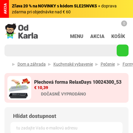
AKCIA
Zľava 20 % na NOVINKY s kódom SLE25NVKS
+ doprava
zdarma pri objednávke nad € 60
0
MENU
AKCIA
KOŠÍK
Dom a záhrada
Kuchynské vybavenie
Pečenie
Formy
Plechová forma RelaxDays 10024300_53
€ 10,39