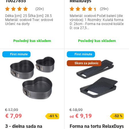
10027855
RelaxDays
(20×)
(29×)
Délka [cm]: 25 Šířka [cm]: 28.5
Materiál: ocelové Počet balení (dle
Materiál: ocelové Tvar: srdcové
výrobce): 1 Rozměry: Kulatá forma
Určení: na dorty
D: 26cm - Forma na ovocné koláče
D: cca 27,5…
Posledný kus skladem
Posledný kus skladem
First minute
First minute
Skoro za polovic
€ 17,99
€ 18,99
€ 7,09
€ 9,19
-61 %
-52 %
od
3 - dielna sada na
Forma na tortu RelaxDays