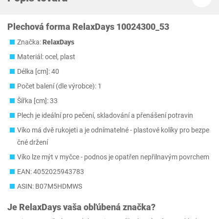
Plechová forma RelaxDays 10024300_53
Značka:
RelaxDays
Materiál: ocel, plast
Délka [cm]: 40
Počet balení (dle výrobce): 1
Šířka [cm]: 33
Plech je ideální pro pečení, skladování a přenášení potravin
Víko má dvě rukojeti a je odnímatelné - plastové kolíky pro bezpe
čné držení
Víko lze mýt v myčce - podnos je opatřen nepřilnavým povrchem
EAN: 4052025943783
ASIN: B07M5HDMWS
Je
RelaxDays
vaša obľúbená značka?