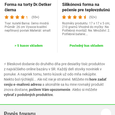
Forma na torty Dr.Oetker
Silikónová forma na
čierna
pečenie pre teplovzdušnú
fritézu…
(55×)
(52×)
Tvar: kulaté Barva: černo modrá
Rozměry produktu: 17 x 17 x 5 cm;
Průměr: 26 cm Vysoce kvalitní
210 gramů Vhodné do myčky: Ne.
nepřilnavý povlak Materiál: smalt
Potřebná montáž: Ne. Množství: 2.
Potřebné baterie:…
> 5 kusov skladem
Posledný kus skladem
⚡ Bleskové dodanie do druhého dňa pre desiatky tisíc produktov
z najväčšieho online bazáru v SR. Každý deň stovky noviniek v
ponuke. A napriek tomu, tento kúsok už odo mňa nekúpite.
Niekto bol rýchlejší... Ale nič nie je stratené. Môžete mi
hore zadať
svoju e-mailovú adresu
a akonáhle sa ku mne rovnaký produkt
znova dostane,
pošlem Vám upozornenie
. Alebo si môžete
vybrať z podobných produktov.
Popis tovaru