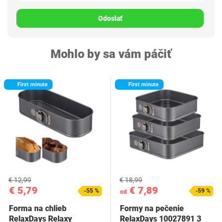
Odoslať
Mohlo by sa vám páčiť
First minute
First minute
€ 12,99
€ 18,99
€ 5,79
€ 7,89
-55 %
-59 %
od
Forma na chlieb
Formy na pečenie
RelaxDays Relaxy
RelaxDays 10027891 3