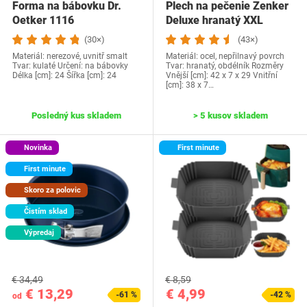
Forma na bábovku Dr.
Plech na pečenie Zenker
Oetker 1116
Deluxe hranatý XXL
(30×)
(43×)
Materiál: nerezové, uvnitř smalt
Materiál: ocel, nepřilnavý povrch
Tvar: kulaté Určení: na bábovky
Tvar: hranatý, obdélník Rozměry
Délka [cm]: 24 Šířka [cm]: 24
Vnější [cm]: 42 x 7 x 29 Vnitřní
[cm]: 38 x 7…
Posledný kus skladem
> 5 kusov skladem
Novinka
First minute
First minute
Skoro za polovic
Čistím sklad
Výpredaj
€ 34,49
€ 8,59
€ 13,29
€ 4,99
-61 %
-42 %
od