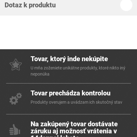
Dotaz k produktu
Tovar, ktorý inde nekúpite
U mňa zoženiete unikátne produkty, ktoré nikto iný
neponúka
Tovar prechádza kontrolou
Produkty overujem a uvádzam ich skutočný stav
Na zakúpený tovar dostávate
záruku aj možnosť vrátenia v