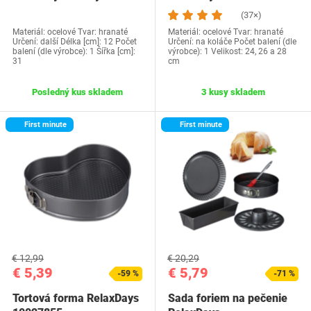
Springform
kusy
(37×)
Materiál: ocelové Tvar: hranaté
Materiál: ocelové Tvar: hranaté
Určení: další Délka [cm]: 12 Počet
Určení: na koláče Počet balení (dle
balení (dle výrobce): 1 Šířka [cm]:
výrobce): 1 Velikost: 24, 26 a 28
31
cm
Posledný kus skladem
3 kusy skladem
First minute
First minute
€ 12,99
€ 20,29
€ 5,39
€ 5,79
-59 %
-71 %
Tortová forma RelaxDays
Sada foriem na pečenie