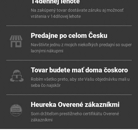
14dennej lehote
Na zakúpený tovar dostávate záruku aj možnosť
vrátenia v 14dňovej lehote
Predajne po celom Česku
Navštívte jednu z mojich niekoľkých predajní so super
lacnými nákupmi
Tovar budete mať doma čoskoro
Robím všetko preto, aby ste Vašu objednávku mali u
seba čo najskôr
Heureka Overené zákazníkmi
Som držiteľom prestížneho certifikátu Overené
zákazníkmi