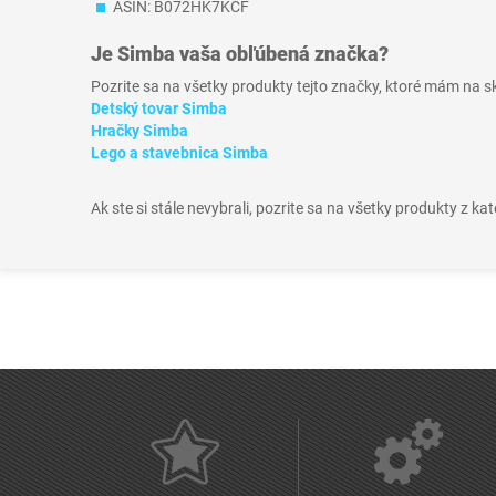
ASIN: B072HK7KCF
Je
Simba
vaša obľúbená značka?
Pozrite sa na všetky produkty tejto značky, ktoré mám na 
Detský tovar Simba
Hračky Simba
Lego a stavebnica Simba
Ak ste si stále nevybrali, pozrite sa na všetky produkty z ka