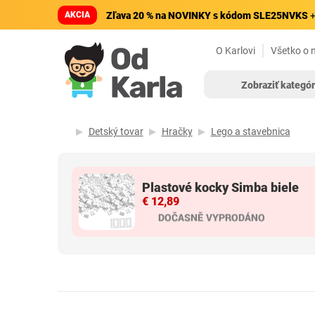
AKCIA
Zľava 20 % na NOVINKY s kódom SLE25NVKS
+
O Karlovi
Všetko o 
Zobraziť kategór
Detský tovar
Hračky
Lego a stavebnica
Plastové kocky Simba biele
€ 12,89