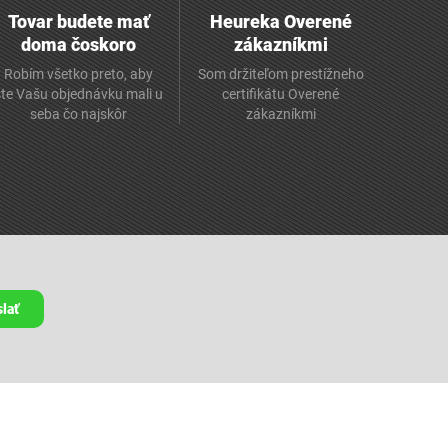
Tovar budete mať
Heureka Overené
doma čoskoro
zákazníkmi
Robím všetko preto, aby
Som držiteľom prestížneho
ste Vašu objednávku mali u
certifikátu Overené
seba čo najskôr
zákazníkmi
lať