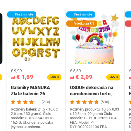
First minute
First minute
Všetko za € 3
€ 9,99
€ 5,89
€
€ 1,69
€ 2,09
%
-84 %
-65 %
od
od
o
Balóniky MANUKA
OSDUE dekorácia na
Zlaté balenie 26
narodeninovú tortu,
balónikov s
dekorácia na…
(21×)
(53×)
písmenami,…
Rozměry balení: 21,5 x 16,6 x
Rozměry produktu: 10,6 x 0,03
R
2,6 cm; 130 gramů. Číslo
x 10,3 cm; 90 gramů Číslo
p
modelu: DBCY-16A-DBCY-
modelu: P-DYHDC20221104-
x
16Z-G. Ukončená položka
FBA. Model: P-
Z
(výroba ukončena…
DYHDC20221104-FBA.…
k