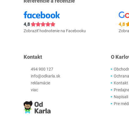
Referencie a recenzie
4,8
4,8
Zobraziť hodnotenie na Facebooku
Zobra
Kontakt
O Karlo
494 900 127
Obchodn
info@odkarla.sk
Ochrana
reklamácie
Kontakt
viac
Predajn
Napísali
Pre méd