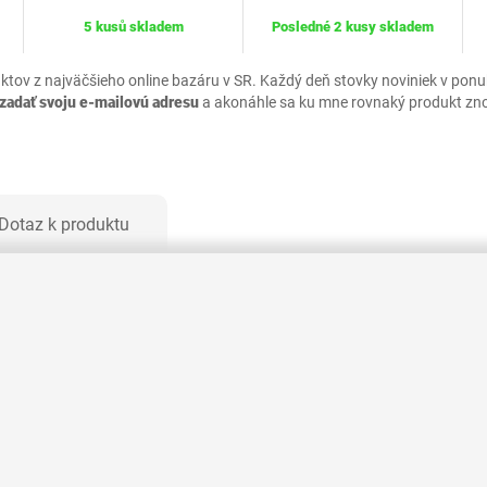
5 kusů skladem
Posledné 2 kusy skladem
uktov z najväčšieho online bazáru v SR. Každý deň stovky noviniek v pon
zadať svoju e-mailovú adresu
a akonáhle sa ku mne rovnaký produkt zn
Dotaz k produktu