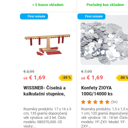
> 5 kusov skladem
Posledný kus skladem
First minute
First minute
€ 3,99
€ 7,99
€ 1,69
€ 1,69
-59 %
-80 
od
od
WISSNER- Číselná a
Konfety ZIOYA
kalkulační stupnice,
100G/14000 ks
červená/přirozené…
Strieborné konfety
(3×)
trblietavé…
Rozměry produktu: 17 x 16 x 3
Rozměry produktu: 1,5 x 1,5 x
cm; 135 gramů doporučený
1 cm; 120 gramů doporučený
věk výrobce: od 3 let. Číslo
věk výrobce: 18 - 18 let. Číslo
modelu: 080370,000. Cíl
modelu: YF-ZXY. Model: YF-
výuky:…
ZXY.…