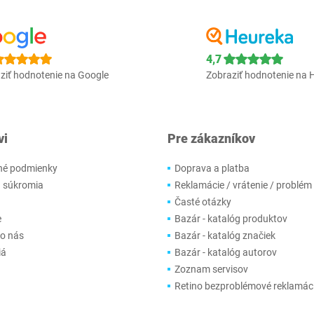
4,7
ziť hodnotenie na Google
Zobraziť hodnotenie na 
vi
Pre zákazníkov
é podmienky
Doprava a platba
 súkromia
Reklamácie / vrátenie / problém
Časté otázky
e
Bazár - katalóg produktov
 o nás
Bazár - katalóg značiek
iá
Bazár - katalóg autorov
Zoznam servisov
Retino bezproblémové reklamác