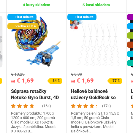
4 kusy skladem
5 kusů skladem
First minute
First minute
Všetko za € 4
€ 10,29
€ 6,99
€
€ 1,69
€ 1,69
%
-84 %
-77 %
od
od
o
Súprava rotačky
Heliové balónové
Netoke Gyro Burst, 4D
uzávery GoldRock so
Metal Fusion Fighting…
šnúrou, Balenie 50…
(16×)
(17×)
Rozměry produktu: 1700 x
Rozměry balení: 21,1 x 15,5 x
M
1200 x 600 cm; 200 gramů
1,5 cm; 50 gramů Číslo
K
Číslo modelu: XD168-21B.
modelu: Balónkové uzávěry
Jazyk:: španělština. Model:
helia s provázkem. Model:
XD168-21B.…
Balónkové…