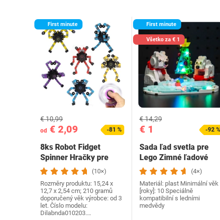
First minute
First minute
Všetko za € 1
€ 10,99
€ 14,29
€ 2,09
€ 1
-81 %
-92 
od
8ks Robot Fidget
Sada ľad svetla pre
Spinner Hračky pre
Lego Zimné ľadové
deti Dospelí, DIY…
medvede 40571 (nie…
(10×)
(4×)
Rozměry produktu: 15,24 x
Materiál: plast Minimální věk
12,7 x 2,54 cm; 210 gramů
[roky]: 10 Speciálně
doporučený věk výrobce: od 3
kompatibilní s ledními
let. Číslo modelu:
medvědy
Dilabnda010203.…