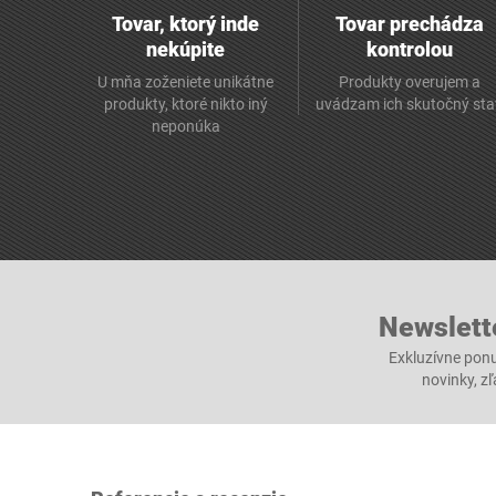
Tovar, ktorý inde
Tovar prechádza
nekúpite
kontrolou
U mňa zoženiete unikátne
Produkty overujem a
produkty, ktoré nikto iný
uvádzam ich skutočný sta
neponúka
Newslett
Exkluzívne ponu
novinky, z