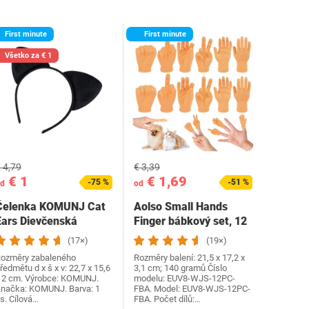
First minute
First minute
Všetko za € 1
 4,79
€ 3,39
€ 1
€ 1,69
-75 %
-51 %
d
od
Čelenka KOMUNJ Cat
Aolso Small Hands
Ears Dievčenská
Finger bábkový set, 12
Dámska Čelenka na
kusov Mini Ruky…
(17×)
(19×)
párty…
ozměry zabaleného
Rozměry balení: 21,5 x 17,2 x
ředmětu d x š x v: 22,7 x 15,6
3,1 cm; 140 gramů Číslo
 2 cm. Výrobce: KOMUNJ.
modelu: EUV8-WJS-12PC-
načka: KOMUNJ. Barva: 1
FBA. Model: EUV8-WJS-12PC-
s. Cílová…
FBA. Počet dílů:…