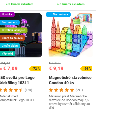
> 5 kusov skladem
> 5 kusov skladem
Novinka
First minute
First minute
O tretinu lacnejšie
Skoro za polovic
Čistím sklad
Výpredaj
 24,99
€ 19,99
€ 7,09
€ 9,19
-72 %
-54 %
d
LED svetlá pre Lego
Magnetické stavebnice
BrickBling 10311
Coodoo 40 ks
(16×)
(99+)
ateriál: měď
Materiál: plast Magnetické
ompatibilní: Lego 10311
dlaždice od Coodoo mají 7,6
cm velký rozměr základny 40
dílů