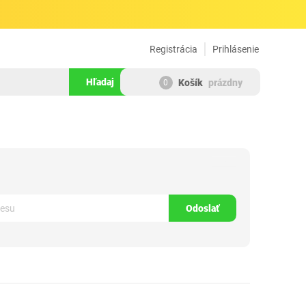
Registrácia
Prihlásenie
Hľadaj
Košík
prázdny
0
192406
Odoslať