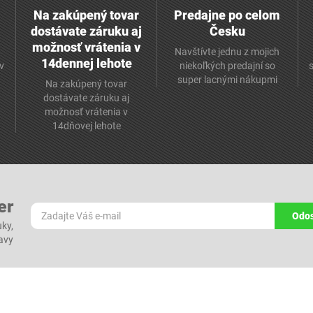
Na zakúpený tovar
Predajne po celom
dostávate záruku aj
Česku
možnosť vrátenia v
Navštívte jednu z mojich
14dennej lehote
v
niekoľkých predajní so
super lacnými nákupmi
Na zakúpený tovar
dostávate záruku aj
možnosť vrátenia v
14dňovej lehote
er
Odos
ky,
ľavy