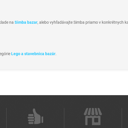
sklade na
Simba bazar
, alebo vyhľadávajte Simba priamo v konkrétnych k
tegórie
Lego a stavebnica bazár
.