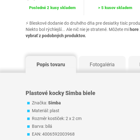
Posledné 2 kusy skladem
> 5 kusov skladem
⚡ Bleskové dodanie do druhého dňa pre desiatky tisíc prod
Niekto bol rýchlejší... Ale nič nie je stratené. Môžete mi
hore 
vybrať z podobných produktov.
Popis tovaru
Fotogaléria
Plastové kocky Simba biele
Značka:
Simba
Materiál: plast
Rozměr kostiček: 2 x 2 cm
Barva: bílá
EAN: 4006592003968