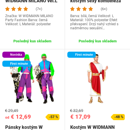
WIDMANN MILANO vel.L
kostým sexy kombinéza
v.L
(7×)
(6×)
Značka: W WIDMANN MILANO
Barva: bílá, černá Velikost: L
Party Fashion Barva: černá
Materiál: 100% polyester Efekt
Velikost: L Materiál: polyester
překvapení: Drzý nahý vzhled s
nadměrnou sexuální…
Posledný kus skladem
Posledný kus skladem
Novinka
First minute
First minute
€ 29,49
€ 32,69
€ 12,69
€ 17,09
-57 %
-48 %
od
Pánsky kostým W
Kostým W WIDMANN