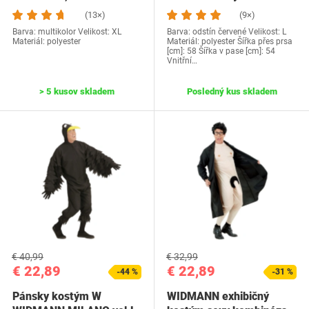
(13×)
(9×)
Barva: multikolor Velikost: XL
Barva: odstín červené Velikost: L
Materiál: polyester
Materiál: polyester Šířka přes prsa
[cm]: 58 Šířka v pase [cm]: 54
Vnitřní…
> 5 kusov skladem
Posledný kus skladem
€ 40,99
€ 32,99
€ 22,89
€ 22,89
-44 %
-31 %
Pánsky kostým W
WIDMANN exhibičný