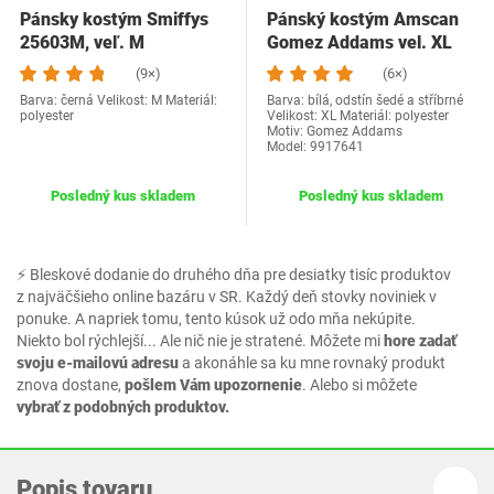
Pánsky kostým Smiffys
Pánský kostým Amscan
25603M, veľ. M
Gomez Addams vel. XL
(9×)
(6×)
Barva: černá Velikost: M Materiál:
Barva: bílá, odstín šedé a stříbrné
polyester
Velikost: XL Materiál: polyester
Motiv: Gomez Addams
Model: 9917641
Posledný kus skladem
Posledný kus skladem
⚡ Bleskové dodanie do druhého dňa pre desiatky tisíc produktov
z najväčšieho online bazáru v SR. Každý deň stovky noviniek v
ponuke. A napriek tomu, tento kúsok už odo mňa nekúpite.
Niekto bol rýchlejší... Ale nič nie je stratené. Môžete mi
hore zadať
svoju e-mailovú adresu
a akonáhle sa ku mne rovnaký produkt
znova dostane,
pošlem Vám upozornenie
. Alebo si môžete
vybrať z podobných produktov.
Popis tovaru