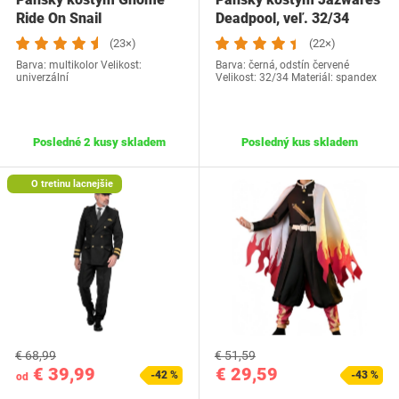
Ride On Snail
Deadpool, veľ. 32/34
(23×)
(22×)
Barva: multikolor Velikost:
Barva: černá, odstín červené
univerzální
Velikost: 32/34 Materiál: spandex
Posledné 2 kusy skladem
Posledný kus skladem
O tretinu lacnejšie
€ 68,99
€ 51,59
€ 39,99
€ 29,59
-42 %
-43 %
od