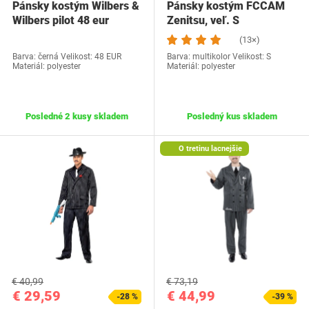
Pánsky kostým Wilbers &
Pánsky kostým FCCAM
Wilbers pilot 48 eur
Zenitsu, veľ. S
(13×)
Barva: černá Velikost: 48 EUR
Barva: multikolor Velikost: S
Materiál: polyester
Materiál: polyester
Posledné 2 kusy skladem
Posledný kus skladem
O tretinu lacnejšie
€ 40,99
€ 73,19
€ 29,59
€ 44,99
-28 %
-39 %