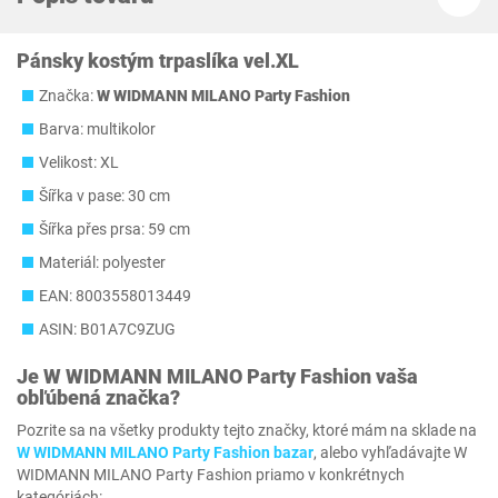
Pánsky kostým trpaslíka vel.XL
Značka:
W WIDMANN MILANO Party Fashion
Barva: multikolor
Velikost: XL
Šířka v pase: 30 cm
Šířka přes prsa: 59 cm
Materiál: polyester
EAN: 8003558013449
ASIN: B01A7C9ZUG
Je
W WIDMANN MILANO Party Fashion
vaša
obľúbená značka?
Pozrite sa na všetky produkty tejto značky, ktoré mám na sklade na
W WIDMANN MILANO Party Fashion bazar
, alebo vyhľadávajte W
WIDMANN MILANO Party Fashion priamo v konkrétnych
kategóriách: