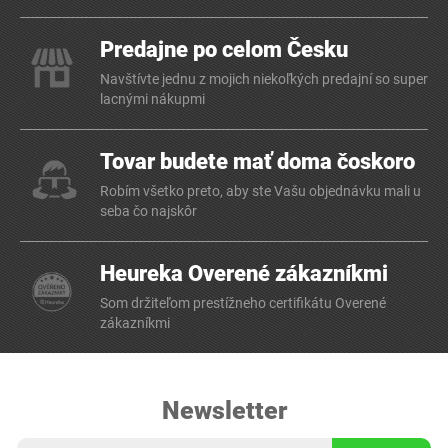
Predajne po celom Česku
Navštívte jednu z mojich niekoľkých predajní so super
lacnými nákupmi
Tovar budete mať doma čoskoro
Robím všetko preto, aby ste Vašu objednávku mali u
seba čo najskôr
Heureka Overené zákazníkmi
Som držiteľom prestížneho certifikátu Overené
zákazníkmi
Newsletter