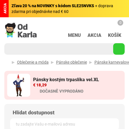
AKCIA
Zľava 20 % na NOVINKY s kódom SLE25NVKS
+ doprava
zdarma pri objednávke nad € 60
0
MENU
AKCIA
KOŠÍK
Oblečenie a móda
Pánske oblečenie
Pánske karnevalov
Pánsky kostým trpaslíka vel.XL
€ 18,29