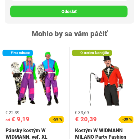
Odoslať
Mohlo by sa vám páčiť
First minute
O tretinu lacnejšie
€ 22,39
€ 33,69
€ 9,19
€ 20,39
-59 %
-39 %
od
Pánsky kostým W
Kostým W WIDMANN
WIDMANN, veľ. XL
MILANO Party Fashion