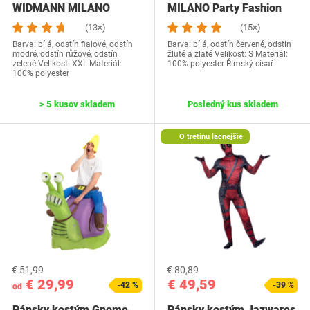
WIDMANN MILANO
MILANO Party Fashion
snowboardista
veľ. S
(13×)
(15×)
Barva: bílá, odstín fialové, odstín
Barva: bílá, odstín červené, odstín
modré, odstín růžové, odstín
žluté a zlaté Velikost: S Materiál:
zelené Velikost: XXL Materiál:
100% polyester Římský císař
100% polyester
> 5 kusov skladem
Posledný kus skladem
O tretinu lacnejšie
€ 51,99
€ 80,89
€ 29,99
€ 49,59
-42 %
-39 %
od
Pánsky kostým Gnome
Pánsky kostým Jazwares