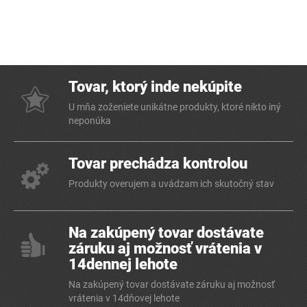
Tovar, ktorý inde nekúpite
U mňa zoženiete unikátne produkty, ktoré nikto iný
neponúka
Tovar prechádza kontrolou
Produkty overujem a uvádzam ich skutočný stav
Na zakúpený tovar dostávate
záruku aj možnosť vrátenia v
14dennej lehote
Na zakúpený tovar dostávate záruku aj možnosť
vrátenia v 14dňovej lehote