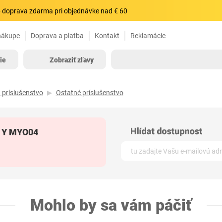
 doprava zdarma pri objednávke nad € 60
nákupe
Doprava a platba
Kontakt
Reklamácie
ie
Zobraziť zľavy
 príslušenstvo
Ostatné príslušenstvo
 3 Y MYO04
Mohlo by sa vám páčiť