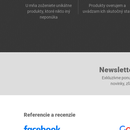
U mňa zoženiete unikátne
Produkty overujem a
produkty, ktoré nikto iný
uvádzam ich skutočný sta
neponúka
Newslett
Exkluzívne ponu
novinky, z
Referencie a recenzie