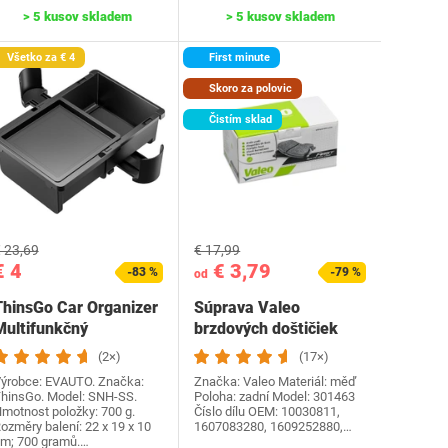
> 5 kusov skladem
> 5 kusov skladem
Všetko za € 4
First minute
Skoro za polovic
Čistím sklad
 23,69
€ 17,99
€ 4
€ 3,79
-83 %
-79 %
od
ThinsGo Car Organizer
Súprava Valeo
Multifunkčný
brzdových doštičiek
(2×)
(17×)
ýrobce: ‎EVAUTO. Značka:
Značka: Valeo Materiál: měď
hinsGo. Model: ‎SNH-SS.
Poloha: zadní Model: ‎301463
motnost položky: 700 g.
Číslo dílu OEM‎: 10030811,
ozměry balení: 22 x 19 x 10
1607083280, 1609252880,…
m; 700 gramů.…