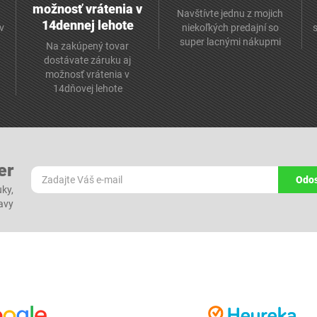
možnosť vrátenia v
Navštívte jednu z mojich
14dennej lehote
v
niekoľkých predajní so
super lacnými nákupmi
Na zakúpený tovar
dostávate záruku aj
možnosť vrátenia v
14dňovej lehote
er
Odos
ky,
ľavy