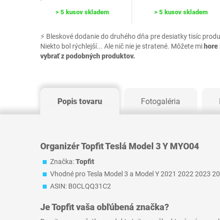
> 5 kusov skladem
> 5 kusov skladem
⚡ Bleskové dodanie do druhého dňa pre desiatky tisíc prod
Niekto bol rýchlejší... Ale nič nie je stratené. Môžete mi
hore 
vybrať z podobných produktov.
Popis tovaru
Fotogaléria
Organizér Topfit Teslá Model 3 Y MYO04
Značka:
Topfit
Vhodné pro Tesla Model 3 a Model Y 2021 2022 2023 2
ASIN: B0CLQQ31C2
Je
Topfit
vaša obľúbená značka?