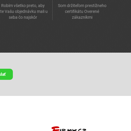
Robím všetko preto, aby
Som držiteľom prestížneho
ste Vašu objednávku mali u
certifikátu Overené
seba čo najskôr
zákazníkmi
lať