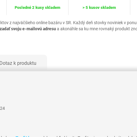
Posledné 2 kusy skladem
> 5 kusov skladem
uktov z najväčšieho online bazáru v SR. Každý deň stovky noviniek v pon
zadať svoju e-mailovú adresu
a akonáhle sa ku mne rovnaký produkt zn
Dotaz k produktu
024