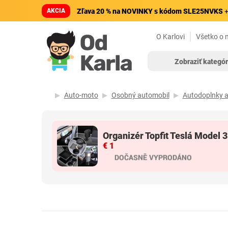
AKCIA
Zľava 20 % na NOVINKY s kódom SLE25NVKS
+
O Karlovi
Všetko o 
Zobraziť kategór
Auto-moto
Osobný automobil
Autodoplnky a
Organizér Topfit Teslá Model
€ 1