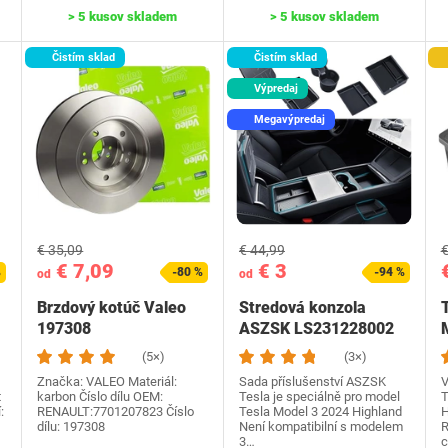
> 5 kusov skladem
> 5 kusov skladem
Čistím sklad
Čistím sklad
Výpredaj
Megavýpredaj
€ 35,09
€ 44,99
€
€ 7,09
€ 3
%
-80 %
-94 %
od
od
Brzdový kotúč Valeo
Stredová konzola
‎197308
ASZSK LS231228002
(5×)
(3×)
Značka: VALEO Materiál:
Sada příslušenství ASZSK
V
t
karbon Číslo dílu OEM:
Tesla je speciálně pro model
T
:
RENAULT:7701207823 Číslo
Tesla Model 3 2024 Highland
H
dílu: ‎197308
Není kompatibilní s modelem
R
3…
c