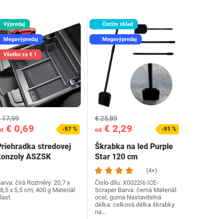
Výpredaj
Čistím sklad
Megavýpredaj
Megavýpredaj
Všetko za € 1
 17,99
€ 25,89
€ 0,69
€ 2,29
-97 %
-91 %
d
od
Priehradka stredovej
Škrabka na led Purple
konzoly ASZSK
Star 120 cm
(4×)
arva: čirá Rozměry: ‎20,7 x
Číslo dílu: ‎X0022I6 ICE-
8,5 x 5,5 cm; 400 g Materiál:
Scraper Barva: černá Materiál:
last
ocel, guma Nastavitelná
délka: celková délka škrabky
na…