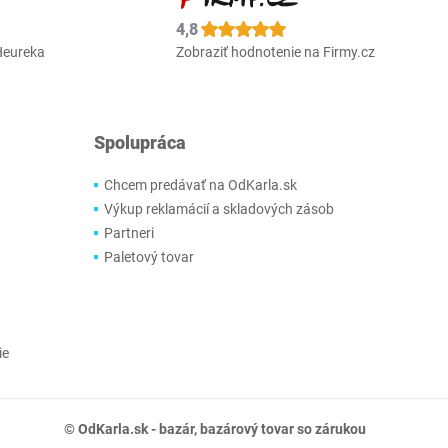
4,8
Heureka
Zobraziť hodnotenie na Firmy.cz
Spolupráca
Chcem predávať na OdKarla.sk
Výkup reklamácií a skladových zásob
Partneri
Paletový tovar
ie
© OdKarla.sk -
bazár
, bazárový tovar so zárukou