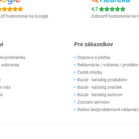
4,7
ziť hodnotenie na Google
Zobraziť hodnotenie na 
vi
Pre zákazníkov
é podmienky
Doprava a platba
 súkromia
Reklamácie / vrátenie / problém
Časté otázky
e
Bazár - katalóg produktov
 o nás
Bazár - katalóg značiek
iá
Bazár - katalóg autorov
Zoznam servisov
Retino bezproblémové reklamác