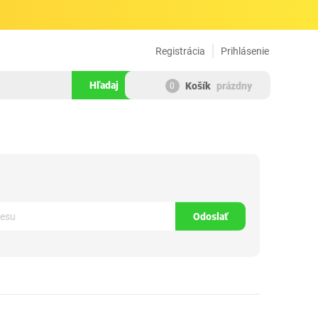
Registrácia
Prihlásenie
Hľadaj
Košík
prázdny
0
1115489
Odoslať