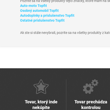
Pozrite sa na všetky produkty tejto značky, ktoré mám na 
Auto-moto Topfit
Osobný automobil Topfit
Autodoplnky a príslušenstvo Topfit
Ostatné príslušenstvo Topfit
Ak ste si stále nevybrali, pozrite sa na všetky produkty z ka
Tovar, ktorý inde
Tovar prechádza
nekúpite
kontrolou