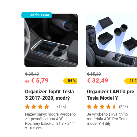
Čistím sklad
€ 35,49
€ 55,39
€ 5,79
€ 32,49
-84 %
-41 
od
Organizér Topfit Tesla
Organizér LANTU pre
3 2017-2020, modrý
Tesla Model Y
(14×)
(22×)
Název barvy: modrá Vyrobeno
Je vyrobeno z kvalitního
z 1 pevného kusu ABS
materiálu ABS Pro Tesla
Rozměry balíčku : 31.8 x 24.4
model Y 4 díly
x 10.5 cm