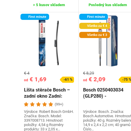
> 5 kusov skladem
Posledný kus skladem
First minute
First minute
Všetko za € 4
Všetko za € 3
€ 4
€ 8,29
€ 1,69
€ 2,09
-61 %
-75 
od
od
Lišta stěrače Bosch –
Bosch 0250403034
zadní okno Zadní:
(GLP280) -
A331H, Délka: 330…
Vysokorychlostní
(99+)
žhavicí svíčka…
Výrobce: Robert Bosch GmbH.
Výrobce: Bosch. Značka:
Značka: Bosch. Model:
Bosch Automotive. Hmotnos
3397008713. Hmotnost
položky: 40 g. Rozměry balení
položky: 4,54 g Rozměry
14,9 x 2,4 x 2,2 cm; 40 gramů
produktu: 33 x 2,05 x…
Číslo…