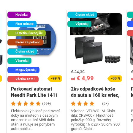
Novinka
Čistím sklad
First minute
Výpredaj
O tretinu lacnejšie
Skoro za polovic
Čistím sklad
Výpredaj
Megavýpredaj
€ 19,99
€ 24,39
€
€ 0,29
€ 4,99
%
-99 %
-80 %
od
od
o
Všetko za € 1
Parkovací automat
2ks odpadkové koše
Needit Park Lite 1411
do auta a 160 ks vriec,
(99+)
(5×)
Elektronický hlídač parkovací
Výrobce: ‎VEUWOLM. Číslo
B
doby na místech s časovým
dílu: CRSV007. Hmotnost
1
omezením stání Měří dobu
položky: 900 g. Rozměry
p
stání a nuluje se pohybem
výrobku: ‎16 x 28 x 30 cm; 900
automobilu…
gramů. Číslo…