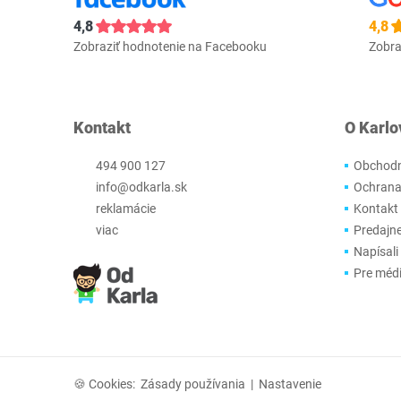
4,8
4,8
Zobraziť hodnotenie na Facebooku
Zobra
Kontakt
O Karlo
494 900 127
Obchodn
info@odkarla.sk
Ochrana
reklamácie
Kontakt
viac
Predajn
Napísali
Pre méd
🍪 Cookies:
Zásady používania
|
Nastavenie