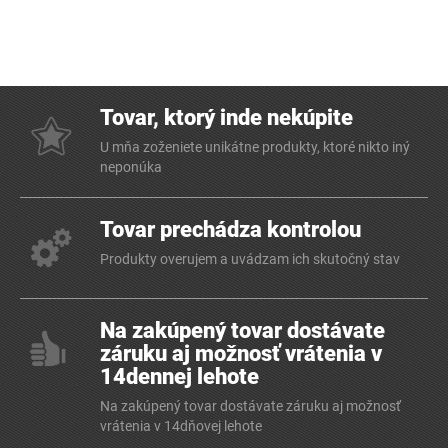
Tovar, ktorý inde nekúpite
U mňa zoženiete unikátne produkty, ktoré nikto iný
neponúka
Tovar prechádza kontrolou
Produkty overujem a uvádzam ich skutočný stav
Na zakúpený tovar dostávate
záruku aj možnosť vrátenia v
14dennej lehote
Na zakúpený tovar dostávate záruku aj možnosť
vrátenia v 14dňovej lehote