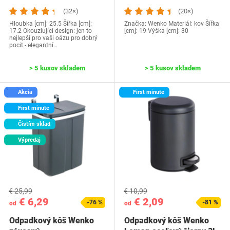
(32×)
(20×)
Hloubka [cm]: 25.5 Šířka [cm]:
Značka: Wenko Materiál: kov Šířka
17.2 Okouzlující design: jen to
[cm]: 19 Výška [cm]: 30
nejlepší pro vaši oázu pro dobrý
pocit - elegantní…
> 5 kusov skladem
> 5 kusov skladem
Akcia
First minute
First minute
Čistím sklad
Výpredaj
€ 25,99
€ 10,99
€ 6,29
€ 2,09
-76 %
-81 %
od
od
Odpadkový kôš Wenko
Odpadkový kôš Wenko