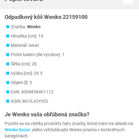
Odpadkový kôš Wenko 22159100
Značka:
Wenko
Hloubka [cm]: 14
Materiál: nerez
Počet balení (dle výrobce): 1
Šířka [cm]: 28
Výška [cm]: 29.5
Objem [l]: 5
EAN: 4008838461112
ASIN: B01EJOYV02
Je
Wenko
vaša obľúbená značka?
Pozrite sa na všetky produkty tejto značky, ktoré mám na sklade na
Wenko bazar
, alebo vyhľadávajte Wenko priamo v konkrétnych
kategóriách: