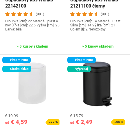
22142100
21211100 čierny
(99+)
(99+)
Hloubka [cm]: 22 Materiál: plast a
Hloubka [cm]: 14 Materiál: Plast
kov Šířka [cm]: 22.5 Výška [cm]: 25
Šířka [cm]: 14 Výška [cm]: 21
Barva: bílá
Objem [l]: 2 Nerozbitný
> 5 kusov skladem
> 5 kusov skladem
First minute
First minute
Čistím sklad
Výpredaj
€ 19,99
€ 15,79
€ 4,59
€ 2,49
-77 %
-84 %
od
od