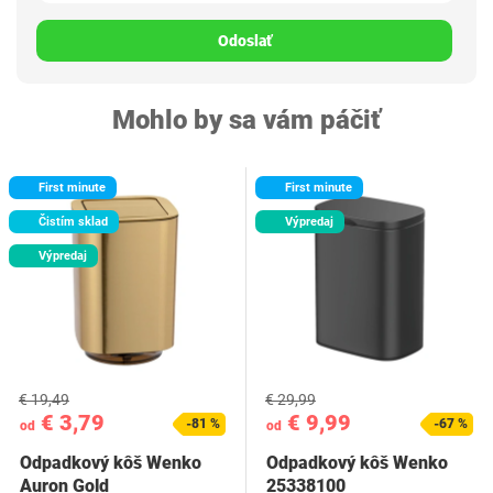
Odoslať
Mohlo by sa vám páčiť
First minute
First minute
Čistím sklad
Výpredaj
Výpredaj
€ 19,49
€ 29,99
€ 3,79
€ 9,99
-81 %
-67 %
od
od
Odpadkový kôš Wenko
Odpadkový kôš Wenko
Auron Gold
25338100