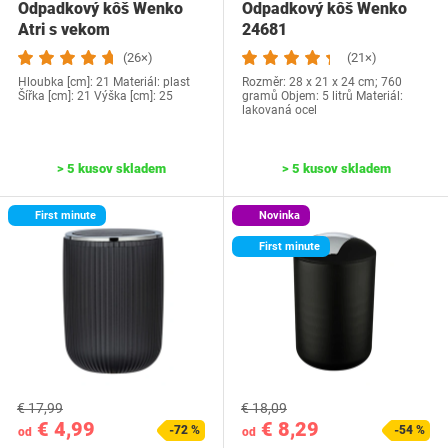
Odpadkový kôš Wenko
Odpadkový kôš Wenko
Atri s vekom
24681
(26×)
(21×)
Hloubka [cm]: 21 Materiál: plast
Rozměr: 28 x 21 x 24 cm; 760
Šířka [cm]: 21 Výška [cm]: 25
gramů Objem: 5 litrů Materiál:
lakovaná ocel
> 5 kusov skladem
> 5 kusov skladem
First minute
Novinka
First minute
€ 17,99
€ 18,09
€ 4,99
€ 8,29
-72 %
-54 %
od
od