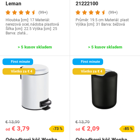
Leman
21222100
(99+)
(99+)
Hloubka [cm]: 17 Materiál:
Průměr: 19.5 cm Materiál: plast
nerezová ocel, nádoba plastová
Výška [cm]: 31 Barva: béžová
Šířka [cm]: 22.5 Výška [cm]: 25
Barva: zlatá…
> 5 kusov skladem
> 5 kusov skladem
First minute
First minute
Všetko za € 4
Všetko za € 4
€ 13,99
€ 13,79
€ 3,79
€ 2,09
-73 %
-85 %
od
od
Odpadkový kôš Wenko
Odpadkový kôš Wenko