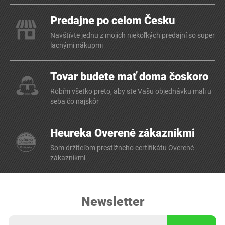
Predajne po celom Česku
Navštívte jednu z mojich niekoľkých predajní so super
lacnými nákupmi
Tovar budete mať doma čoskoro
Robím všetko preto, aby ste Vašu objednávku mali u
seba čo najskôr
Heureka Overené zákazníkmi
Som držiteľom prestížneho certifikátu Overené
zákazníkmi
Newsletter