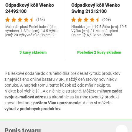
Odpadkový kôš Wenko
Odpadkový kôš Wenko
24492100
Swing 21212100
(16×)
(99+)
Materiál: plast Počet balení (dle
Hloubka [cm]: 19.5 Šířka [cm]: 19.5
výrobce): 1 Šířka [cm]: 14.5 Výška
Výška [cm]: 31 Materiál: plast
[cm]: 20 Výkyvné víko Objem: 2l
Objem [l]: 6,5 Barva: černá
3 kusy skladem
Posledné 2 kusy skladem
⚡ Bleskové dodanie do druhého dňa pre desiatky tisíc produktov
z najväčšieho online bazáru v SR. Každý deň stovky noviniek v
ponuke. A napriek tomu, tento kúsok už odo mňa nekúpite.
Niekto bol rýchlejší... Ale nič nie je stratené. Môžete mi
hore zadať
svoju e-mailovú adresu
a akonáhle sa ku mne rovnaký produkt
znova dostane,
pošlem Vám upozornenie
. Alebo si môžete
vybrať z podobných produktov.
Popis tovaru