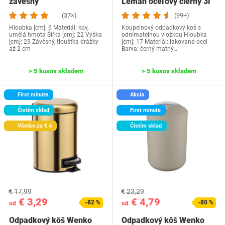
závesný
Leman oceľový čierny 3l
(37×)
(99+)
Hloubka [cm]: 6 Materiál: kov,
Koupelnový odpadkový koš s
umělá hmota Šířka [cm]: 22 Výška
odnímatelnou vložkou Hloubka
[cm]: 23 Závěsný, tloušťka drážky
[cm]: 17 Materiál: lakovaná ocel
až 2 cm
Barva: černý matný…
> 5 kusov skladem
> 5 kusov skladem
First minute
Akcia
Čistím sklad
First minute
Všetko za € 4
Čistím sklad
€ 17,99
€ 23,29
€ 3,29
€ 4,79
-82 %
-80 %
od
od
Odpadkový kôš Wenko
Odpadkový kôš Wenko