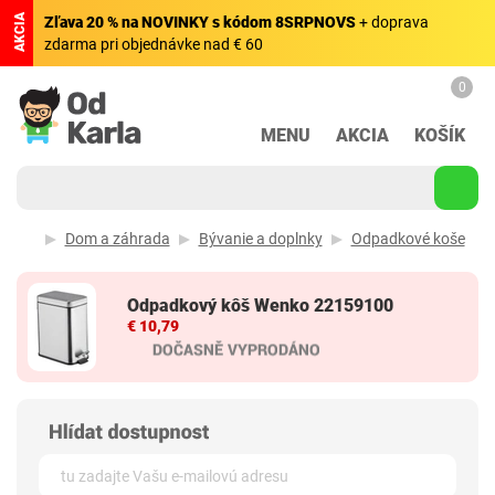
AKCIA
Zľava 20 % na NOVINKY s kódom 8SRPNOVS
+ doprava
zdarma pri objednávke nad € 60
0
MENU
AKCIA
KOŠÍK
Dom a záhrada
Bývanie a doplnky
Odpadkové koše
Odpadkový kôš Wenko 22159100
€ 10,79