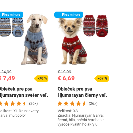
First minute
First minute
 24,99
€ 19,99
€ 7,49
€ 6,69
-70 %
-67 %
Obleček pre psa
Obleček pre psa
Hjumarayan sveter veľ.
Hjumarayan čierny veľ.
XL
XS
(26×)
(26×)
elikost: XL Druh: svetry
Velikost: XS
arva: multicolor
Značka: Hjumarayan Barva:
černá, bílá, hnědá Vyroben z
vysoce kvalitního akrylu