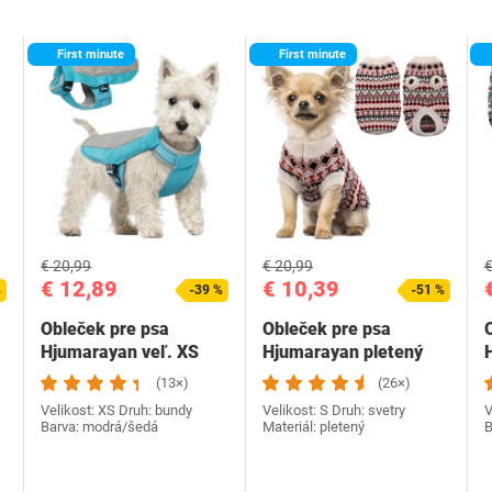
First minute
First minute
€ 20,99
€ 20,99
€
€ 12,89
€ 10,39
%
-39 %
-51 %
Obleček pre psa
Obleček pre psa
Hjumarayan veľ. XS
Hjumarayan pletený
modrošedý
veľ. S
(13×)
(26×)
Velikost: XS Druh: bundy
Velikost: S Druh: svetry
V
Barva: modrá/šedá
Materiál: pletený
B