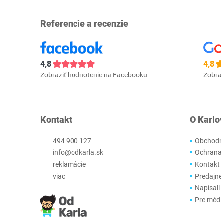
Referencie a recenzie
4,8
4,8
Zobraziť hodnotenie na Facebooku
Zobra
Kontakt
O Karlo
494 900 127
Obchodn
info@odkarla.sk
Ochrana
reklamácie
Kontakt
viac
Predajn
Napísali
Pre méd