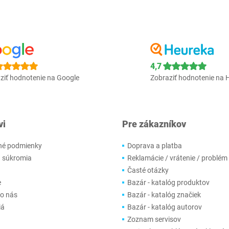
4,7
ziť hodnotenie na Google
Zobraziť hodnotenie na 
vi
Pre zákazníkov
é podmienky
Doprava a platba
 súkromia
Reklamácie / vrátenie / problém
Časté otázky
e
Bazár - katalóg produktov
 o nás
Bazár - katalóg značiek
iá
Bazár - katalóg autorov
Zoznam servisov