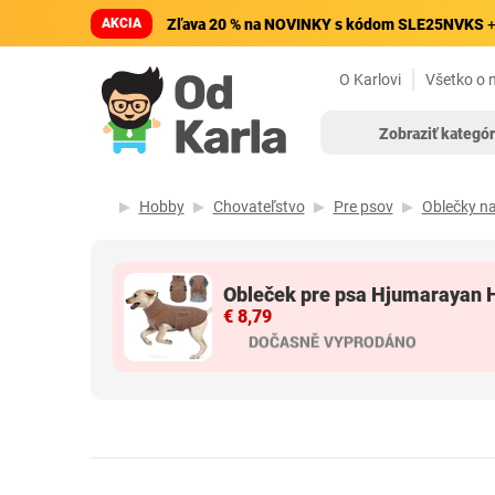
AKCIA
Zľava 20 % na NOVINKY s kódom SLE25NVKS
+
O Karlovi
Všetko o 
Zobraziť kategór
Hobby
Chovateľstvo
Pre psov
Oblečky na
Obleček pre psa Hjumarayan H
€ 8,79