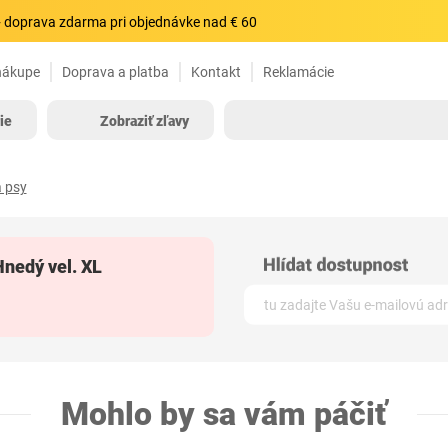
 doprava zdarma pri objednávke nad € 60
nákupe
Doprava a platba
Kontakt
Reklamácie
ie
Zobraziť zľavy
 psy
nedý vel. XL
Mohlo by sa vám páčiť