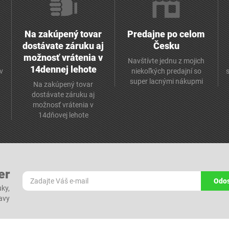
Na zakúpený tovar
Predajne po celom
dostávate záruku aj
Česku
možnosť vrátenia v
Navštívte jednu z mojich
14dennej lehote
v
niekoľkých predajní so
super lacnými nákupmi
Na zakúpený tovar
dostávate záruku aj
možnosť vrátenia v
14dňovej lehote
er
Odos
ky,
ľavy