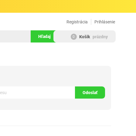
Registrácia
Prihlásenie
Hľadaj
Košík
prázdny
0
1371210
Odoslať