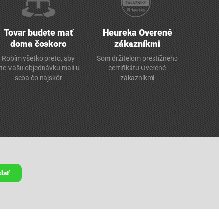
Tovar budete mať
Heureka Overené
doma čoskoro
zákazníkmi
Robím všetko preto, aby
Som držiteľom prestížneho
ste Vašu objednávku mali u
certifikátu Overené
seba čo najskôr
zákazníkmi
lať