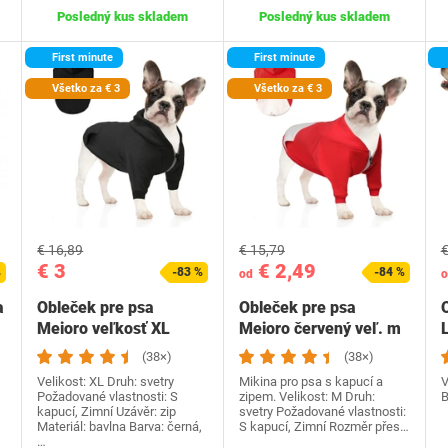
Posledný kus skladem
Posledný kus skladem
First minute
First minute
Všetko za € 3
Všetko za € 3
€ 16,89
€ 15,79
€
€ 3
€ 2,49
%
-83 %
-84 %
od
o
a
Obleček pre psa
Obleček pre psa
Meioro veľkosť XL
Meioro červený veľ. m
(38×)
(38×)
Velikost: XL Druh: svetry
Mikina pro psa s kapucí a
V
Požadované vlastnosti: S
zipem. Velikost: M Druh:
B
kapucí, Zimní Uzávěr: zip
svetry Požadované vlastnosti:
Materiál: bavlna Barva: černá,
S kapucí, Zimní Rozměr přes…
…