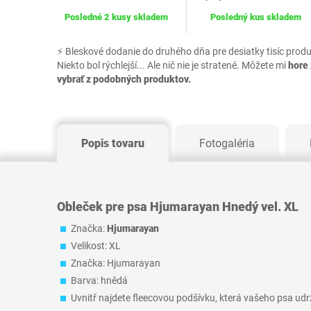
Posledné 2 kusy skladem
Posledný kus skladem
⚡ Bleskové dodanie do druhého dňa pre desiatky tisíc prod
Niekto bol rýchlejší... Ale nič nie je stratené. Môžete mi
hore 
vybrať z podobných produktov.
Popis tovaru
Fotogaléria
Obleček pre psa Hjumarayan Hnedý vel. XL
Značka:
Hjumarayan
Velikost: XL
Značka: Hjumarayan
Barva: hnědá
Uvnitř najdete fleecovou podšívku, která vašeho psa udr