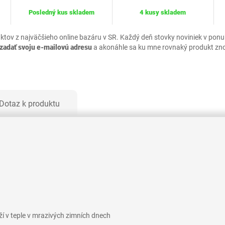
Posledný kus skladem
4 kusy skladem
uktov z najväčšieho online bazáru v SR. Každý deň stovky noviniek v pon
zadať svoju e-mailovú adresu
a akonáhle sa ku mne rovnaký produkt zn
Dotaz k produktu
ží v teple v mrazivých zimních dnech