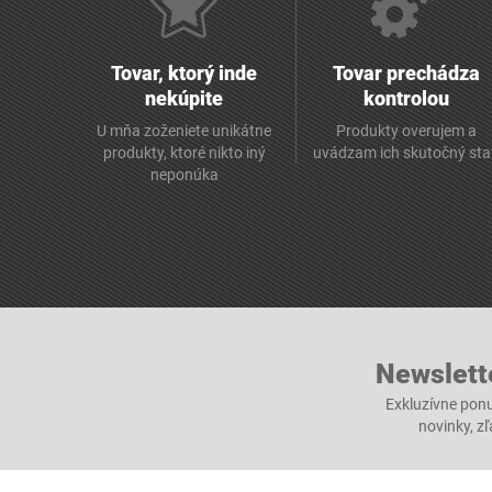
Tovar, ktorý inde
Tovar prechádza
nekúpite
kontrolou
U mňa zoženiete unikátne
Produkty overujem a
produkty, ktoré nikto iný
uvádzam ich skutočný sta
neponúka
Newslett
Exkluzívne ponu
novinky, z