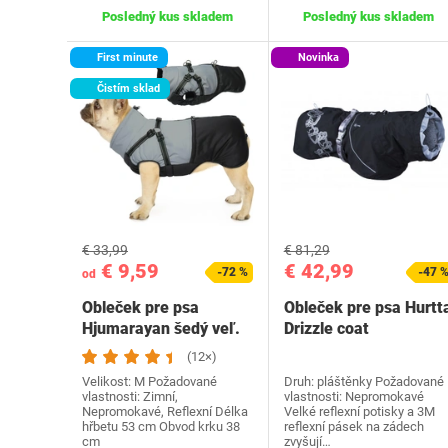
Posledný kus skladem
Posledný kus skladem
First minute
Novinka
Čistím sklad
€ 33,99
€ 81,29
€ 9,59
€ 42,99
-72 %
-47 
od
Obleček pre psa
Obleček pre psa Hurtt
Hjumarayan šedý veľ.
Drizzle coat
M
(12×)
Velikost: M Požadované
Druh: pláštěnky Požadované
vlastnosti: Zimní,
vlastnosti: Nepromokavé
Nepromokavé, Reflexní Délka
Velké reflexní potisky a 3M
hřbetu 53 cm Obvod krku 38
reflexní pásek na zádech
cm
zvyšují…