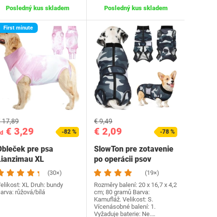
Posledný kus skladem
Posledný kus skladem
First minute
 17,89
€ 9,49
€ 3,29
€ 2,09
-82 %
-78 %
d
Obleček pre psa
SlowTon pre zotavenie
Lianzimau XL
po operácii psov
ružovobiely
(30×)
(19×)
elikost: XL Druh: bundy
Rozměry balení: 20 x 16,7 x 4,2
arva: růžová/bílá
cm; 80 gramů Barva:
Kamufláž. Velikost: S.
Vícenásobné balení: 1.
Vyžaduje baterie: Ne.…