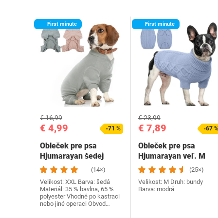
First minute
First minute
€ 16,99
€ 23,99
€ 4,99
€ 7,89
-71 %
-67 
Obleček pre psa
Obleček pre psa
Hjumarayan šedej
Hjumarayan veľ. M
farby XXL
(14×)
(25×)
Velikost: XXL Barva: šedá
Velikost: M Druh: bundy
Materiál: 35 % bavlna, 65 %
Barva: modrá
polyester Vhodné po kastraci
nebo jiné operaci Obvod…