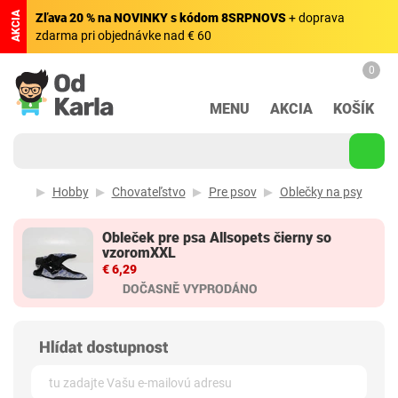
AKCIA
Zľava 20 % na NOVINKY s kódom 8SRPNOVS
+ doprava
zdarma pri objednávke nad € 60
0
MENU
AKCIA
KOŠÍK
Hobby
Chovateľstvo
Pre psov
Oblečky na psy
Obleček pre psa Allsopets čierny so
vzoromXXL
€ 6,29