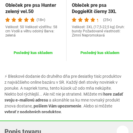
Obleček pre psa Hunter
Obleček pre psa
zelený vel.50
DoggieKit čierny 3XL
(18×)
(25×)
Velikost: 50 Velikost výstřihu: 58
Velikost: 3XL (17,5-22,5 kg) Druh:
cm Vodě a větru odolný Barva:
bundy Požadované vlastnosti:
zelená
Zimní Nepromokavá
Posledný kus skladem
Posledný kus skladem
⚡ Bleskové dodanie do druhého dňa pre desiatky tisíc produktov
z najväčšieho online bazáru v SR. Každý deň stovky noviniek v
ponuke. A napriek tomu, tento kúsok už odo mňa nekúpite.
Niekto bol rýchlejší... Ale nič nie je stratené. Môžete mi
hore zadať
svoju e-mailovú adresu
a akonáhle sa ku mne rovnaký produkt
znova dostane,
pošlem Vám upozornenie
. Alebo si môžete
vybrať z podobných produktov.
Popis tovaru