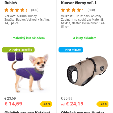
Rubie's
Kuoser čierny veľ. L
(30×)
(66×)
Velikost: M Druh: bundy
Velikost: L Druh: další oblečky
Značka: ‎Rubie's Velikost výstřihu:
Zapínání na suchý zip Materiál:
14,5 palce
bavlna, elasten Délka hřbetu: 41-
51 cm
Posledný kus skladem
3 kusy skladem
O tretinu lacnejšie
First minute
€ 23,69
€ 85,99
€ 14,59
€ 24,19
-38 %
-72 %
od
Obleček pro psa Katzinst
Obleček pre psa Hunter