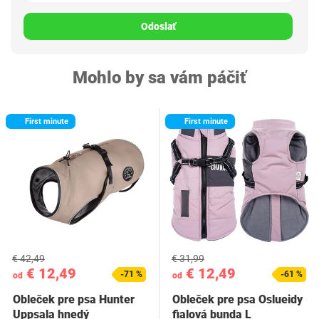
Odoslať
Mohlo by sa vám páčiť
First minute
First minute
€ 42,49
€ 31,99
€ 12,49
€ 12,49
-71 %
-61 %
od
od
Obleček pre psa Hunter
Obleček pre psa Oslueidy
Uppsala hnedý
fialová bunda L