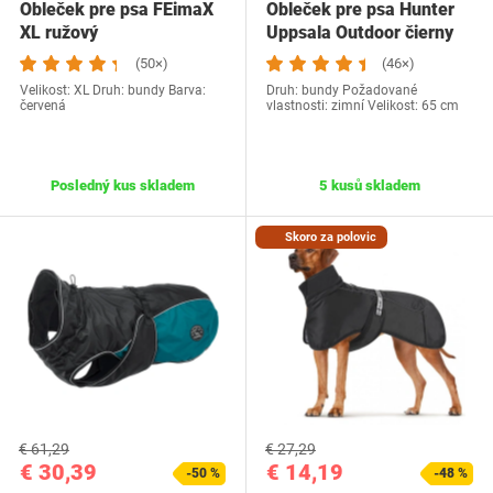
Obleček pre psa FEimaX
Obleček pre psa Hunter
XL ružový
Uppsala Outdoor čierny
(50×)
(46×)
Velikost: XL Druh: bundy Barva:
Druh: bundy Požadované
červená
vlastnosti: zimní Velikost: 65 cm
Posledný kus skladem
5 kusů skladem
Skoro za polovic
€ 61,29
€ 27,29
€ 30,39
€ 14,19
-50 %
-48 %