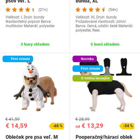
psov veľ. L
bunda, XL
(21×)
(54×)
Velikost: L Druh: bundy
Velikost: XL Druh: bundy
Nastavitelný popruh Barva:
Požadované vlastnosti: zimní
multikolor Materiál: polyester
Barva: černá, odstín šedé Materiál:
polyester, fleec
3 kusy skladem
5 kusů skladem
First minute
Novinka
First minute
O tretinu lacnejšie
€ 41,59
€ 28,99
€ 14,59
€ 13,29
-65 %
-54 %
od
Obleček pre psa veľ. M
Pooperačný/hárací oblek