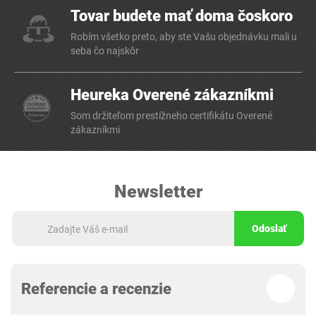
Tovar budete mať doma čoskoro
Robím všetko preto, aby ste Vašu objednávku mali u
seba čo najskôr
Heureka Overené zákazníkmi
Som držiteľom prestížneho certifikátu Overené
zákazníkmi
Newsletter
Odoslať
Referencie a recenzie