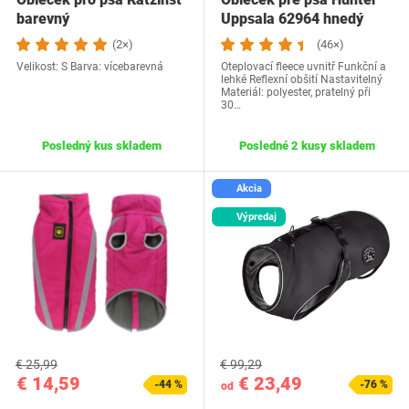
barevný
Uppsala 62964 hnedý
(2×)
(46×)
Velikost: S Barva: vícebarevná
Oteplovací fleece uvnitř Funkční a
lehké Reflexní obšití Nastavitelný
Materiál: polyester, pratelný při
30…
Posledný kus skladem
Posledné 2 kusy skladem
Akcia
Výpredaj
€ 25,99
€ 99,29
€ 14,59
€ 23,49
-44 %
-76 %
od