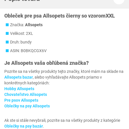
Obleček pre psa Allsopets čierny so vzoromXXL
Značka:
Allsopets
Velikost: 2XL
Druh: bundy
ASIN: B0BKQCGX6V
Je
Allsopets
vaša obľúbená značka?
Pozrite sa na všetky produkty tejto značky, ktoré mám na sklade na
Allsopets bazar
, alebo vyhľadávajte Allsopets priamo v
konkrétnych kategóriách:
Hobby Allsopets
Chovateľstvo Allsopets
Pre psov Allsopets
Oblečky na psy Allsopets
Ak ste si stále nevybrali, pozrite sa na všetky produkty z kategórie
Oblečky na psy bazár
.