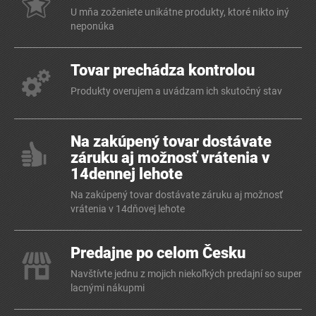
U mňa zoženiete unikátne produkty, ktoré nikto iný
neponúka
Tovar prechádza kontrolou
Produkty overujem a uvádzam ich skutočný stav
Na zakúpený tovar dostávate
záruku aj možnosť vrátenia v
14dennej lehote
Na zakúpený tovar dostávate záruku aj možnosť
vrátenia v 14dňovej lehote
Predajne po celom Česku
Navštívte jednu z mojich niekoľkých predajní so super
lacnými nákupmi