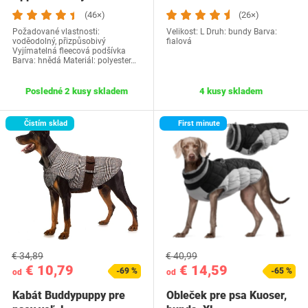
(46×)
(26×)
Požadované vlastnosti:
Velikost: L Druh: bundy Barva:
voděodolný, přizpůsobivý
fialová
Vyjímatelná fleecová podšívka
Barva: hnědá Materiál: polyester…
Posledné 2 kusy skladem
4 kusy skladem
Čistím sklad
First minute
€ 34,89
€ 40,99
€ 10,79
€ 14,59
-69 %
-65 %
od
od
Kabát Buddypuppy pre
Obleček pre psa Kuoser,