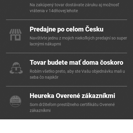
Na zakúpený tovar dostávate záruku aj možnosť
vrátenia v 14dňovej lehote
Predajne po celom Česku
Navštívte jednu z mojich niekoľkých predajní so super
lacnými nákupmi
Tovar budete mať doma čoskoro
Robím všetko preto, aby ste Vašu objednávku mali u
seba čo najskôr
Heureka Overené zákazníkmi
Som držiteľom prestížneho certifikátu Overené
zákazníkmi