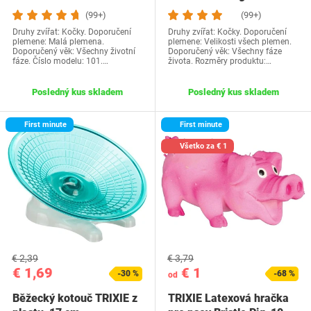
Katzenspielzeug, Malá
Catnip/dentální…
(99+)
(99+)
plemena
Druhy zvířat: Kočky. Doporučení
Druhy zvířat: Kočky. Doporučení
plemene: Malá plemena.
plemene: Velikosti všech plemen.
Doporučený věk: Všechny životní
Doporučený věk: Všechny fáze
fáze. Číslo modelu: 101.…
života. Rozměry produktu:…
Posledný kus skladem
Posledný kus skladem
First minute
First minute
Všetko za € 1
€ 2,39
€ 3,79
€ 1,69
€ 1
-30 %
-68 %
od
Běžecký kotouč TRIXIE z
TRIXIE Latexová hračka