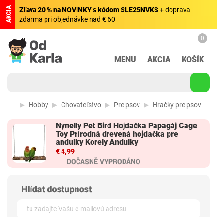
AKCIA
Zľava 20 % na NOVINKY s kódom SLE25NVKS
+ doprava
zdarma pri objednávke nad € 60
0
MENU
AKCIA
KOŠÍK
Hobby
Chovateľstvo
Pre psov
Hračky pre psov
Nynelly Pet Bird Hojdačka Papagáj Cage
Toy Prírodná drevená hojdačka pre
andulky Korely Andulky
€ 4,99