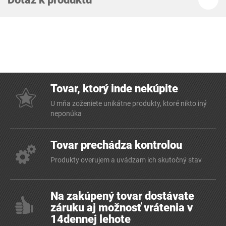
Tovar, ktorý inde nekúpite
U mňa zoženiete unikátne produkty, ktoré nikto iný
neponúka
Tovar prechádza kontrolou
Produkty overujem a uvádzam ich skutočný stav
Na zakúpený tovar dostávate
záruku aj možnosť vrátenia v
14dennej lehote