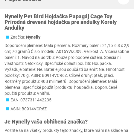
Nynelly Pet Bird Hojdačka Papagáj Cage Toy
Prírodná drevená hojdačka pre andulky Korely
Andulky
Značka:
Nynelly
Doporučení plemene: Malá plemena. Rozměry balení: 21,1 x 6,8 x 2,9
cm; 70 gramů Číslo modelu: A015YWZJ09. Velikost: A. Vícenásobné
balení: 1. Návod na údržbu: Pouze pro bodové čištění. Speciální
vlastnosti: Netoxický. Specifické oblasti použití: Houpačka.
Vyžaduje baterie: Ne. Baterie jsou součástí balení?: Ne. Hmotnost
položky: 70 g. ASIN: B0914VCR6Z. Cílové druhy: pták, ptáci.
Rozměry produktu: 40B milimetrů. Doporučení plemene: Malá
plemena. Specifické použití produktu: houpačka. Doporučené
použití produktu: Vnitřní.
EAN: 0737311442235
ASIN: B0914VCR6Z
Je
Nynelly
vaša obľúbená značka?
Pozrite sa na všetky produkty tejto značky, ktoré mám na sklade na