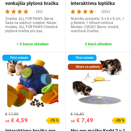
vonkajšia plyšová hračka
interaktívna loptička
pre psov,…
(3×)
(22×)
Značka: ALL FOR PAWS. Barva:
Rozměry produktu: 8 x 8 x 8 cm; 1
Sada na plážový volejbal. Název
g Baterie: 1 lithium-iontová
modelu: ALL FOR PAWS Chladivá
Modelu: CWQ01 Barva: modrá,
plyšová hračka pro psa…
oranžová Značka:…
> 5 kusov skladem
5 kusů skladem
First minute
First minute
Skoro za polovic
€ 17,99
€ 16,49
€ 4,59
€ 7,49
-75 %
-55 %
od
od
Interaktívna hračka pre
Hra pre mačky Kerbl 2 v 1