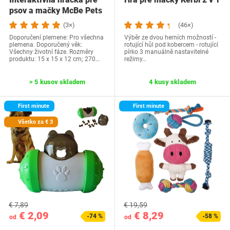
psov a mačky McBe Pets
2 v 1 –…
(3×)
(46×)
Doporučení plemene: Pro všechna
Výběr ze dvou herních možností -
plemena. Doporučený věk:
rotující hůl pod kobercem - rotující
Všechny životní fáze. Rozměry
pírko 3 manuálně nastavitelné
produktu: 15 x 15 x 12 cm; 270…
režimy…
> 5 kusov skladem
4 kusy skladem
First minute
First minute
Všetko za € 3
€ 7,89
€ 19,59
€ 2,09
€ 8,29
-74 %
-58 %
od
od