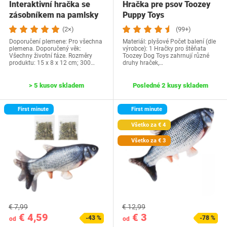
Interaktivní hračka se
Hračka pre psov Toozey
zásobníkem na pamlsky
Puppy Toys
McBe Pets s…
(2×)
(99+)
Doporučení plemene: Pro všechna
Materiál: plyšové Počet balení (dle
plemena. Doporučený věk:
výrobce): 1 Hračky pro štěňata
Všechny životní fáze. Rozměry
Toozey Dog Toys zahrnují různé
produktu: 15 x 8 x 12 cm; 300…
druhy hraček,…
> 5 kusov skladem
Posledné 2 kusy skladem
First minute
First minute
Všetko za € 4
Všetko za € 3
€ 7,99
€ 12,99
€ 4,59
€ 3
-43 %
-78 %
od
od