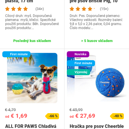
plastu, 17 cm
pre psov Bristle Pig, 10
cm, ružová,…
(34×)
(15×)
Cílový druh: myš. Doporučená
Druh: Pes. Doporučené plemeno:
plemena: myši, křečci. Specifické
Všechny velikosti. Rozměry balení:
použití produktu: Běh. Doporučené
9,8 x 5,0 x 2,36 palce; 0,04 gramu.
použití produktu:…
Číslo modelu:…
Posledný kus skladem
> 5 kusov skladem
First minute
Novinka
First minute
Výpredaj
€ 4,79
€ 45,99
€ 1,69
€ 27,69
-66 %
-40 %
od
od
ALL FOR PAWS Chladivá
Hračka pre psov Cheerble