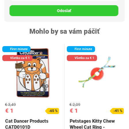
Odoslať
Mohlo by sa vám páčiť
First minute
First minute
Všetko za € 1
Všetko za € 1
€ 3,49
€ 2,09
€ 1
€ 1
-65 %
-41 %
Cat Dancer Products
Petstages Kitty Chew
CATD0101D
Wheel Cat Ring -