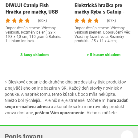
DIWUJI Catnip Fish
Elektrická hračka pre
Hračka pre mačky, USB
mačky Ryba s Catnip -
Elektrické vrtenie…
Interaktívna…
(60×)
(67×)
Doporučení plemene: Všechny
Doporučení plemene: Všechny
velikosti. Rozměry balení: 29 x
velikosti plemen. Doporučený věk:
19,3 x 4,8 cm; 110 gramů Baterie:
Všechny fáze života. Rozměry
1 lithium-iontová…
produktu: 35 x 11 x 4 cm;…
3 kusy skladem
> 5 kusov skladem
⚡ Bleskové dodanie do druhého dňa pre desiatky tisíc produktov
z najväčšieho online bazáru v SR. Každý deň stovky noviniek v
ponuke. A napriek tomu, tento kúsok už odo mňa nekúpite.
Niekto bol rýchlejší... Ale nič nie je stratené. Môžete mi
hore zadať
svoju e-mailovú adresu
a akonáhle sa ku mne rovnaký produkt
znova dostane,
pošlem Vám upozornenie
. Alebo si môžete
vybrať z podobných produktov.
Popis tovaru