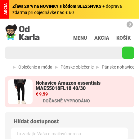
AKCIA
Zľava 20 % na NOVINKY s kódom SLE25NVKS
+ doprava
zdarma pri objednávke nad € 60
0
MENU
AKCIA
KOŠÍK
Oblečenie a móda
Pánske oblečenie
Pánske nohavice
Nohavice Amazon essentials
MAE55018FL18 40/30
€ 9,59