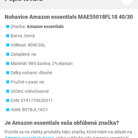
Nohavice Amazon essentials MAE55018FL18 40/30
Značka:
Amazon essentials
Barva: černá
Velikost: 40W/30L
Zateplené: ne
Materiál: 98% bavlna, 2% elastan
Délka nohavic: dlouhé
Pružné v pase: ne
Určení: volnočasové
EAN: 0191770620311
ASIN: B07BJL1KC1
Je
Amazon essentials
vaša obľúbená značka?
Pozrite sa na všetky produkty tejto značky, ktoré mám na sklade na