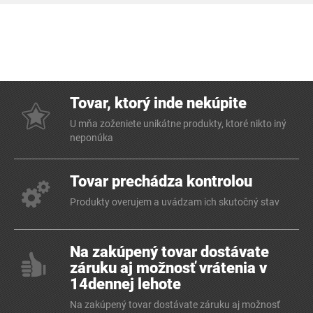
Tovar, ktorý inde nekúpite
U mňa zoženiete unikátne produkty, ktoré nikto iný
neponúka
Tovar prechádza kontrolou
Produkty overujem a uvádzam ich skutočný stav
Na zakúpený tovar dostávate
záruku aj možnosť vrátenia v
14dennej lehote
Na zakúpený tovar dostávate záruku aj možnosť