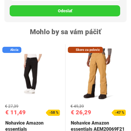
Odoslať
Mohlo by sa vám páčiť
Akcia
Skoro za polovic
€ 27,39
€ 49,39
€ 11,49
€ 26,29
-58 %
-47 %
Nohavice Amazon
Nohavice Amazon
essentials
essentials AEM20069F21