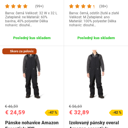
MAE60009SP18
L
(99+)
(38×)
Barva: černá Velikost: 32 W x 32 L
Barva: černá, odstín žluté a zlaté
Zateplené: ne Materiál: 60%
Velikost: M Zateplené: ano
bavlna, 40% polyester Délka
Materiál: 100% polyester Délka
nohavic: dlouhé…
nohavic: dlouhé…
Posledný kus skladem
Posledný kus skladem
Skoro za polovic
€ 46,59
€ 56,69
€ 24,59
€ 32,89
-47 %
-42 %
Pánske nohavice Amazon
Izolovaný pánsky overal