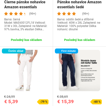
Čierne pánske nohavice
Pánske nohavice Amazon
Amazon essentials
essentials šedé
(99+)
(99+)
Barva: černá
Barva: odstín šedé a stříbrné
Model: MAE60012FL18 Velikost:
Velikost: 40W x 28L Zateplené: ne
31W x 30L Zateplené: ne Materiál:
Materiál: 100% polyester Délka
97% bavlna, 3% elastan Délka…
nohavic: dlouhé
Posledný kus skladem
Posledný kus skladem
Čistím sklad
First minute
€ 24,99
€ 38,69
€ 5,39
€ 15,39
-79 %
-60 %