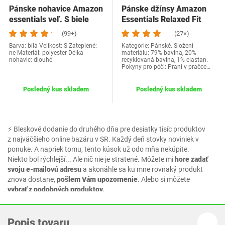
Pánske nohavice Amazon
Pánske džínsy Amazon
essentials veľ. S biele
Essentials Relaxed Fit
Low Stretch 28W…
(99+)
(27×)
Barva: bílá Velikost: S Zateplené:
Kategorie: Pánské. Složení
ne Materiál: polyester Délka
materiálu: 79% bavlna, 20%
nohavic: dlouhé
recyklovaná bavlna, 1% elastan.
Pokyny pro péči: Praní v pračce…
Posledný kus skladem
Posledný kus skladem
⚡ Bleskové dodanie do druhého dňa pre desiatky tisíc produktov
z najväčšieho online bazáru v SR. Každý deň stovky noviniek v
ponuke. A napriek tomu, tento kúsok už odo mňa nekúpite.
Niekto bol rýchlejší... Ale nič nie je stratené. Môžete mi
hore zadať
svoju e-mailovú adresu
a akonáhle sa ku mne rovnaký produkt
znova dostane,
pošlem Vám upozornenie
. Alebo si môžete
vybrať z podobných produktov.
Popis tovaru