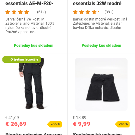
essentials AE-M-F20-
essentials 32W modré
PTS-131 M
(61×)
(99+)
Barva: černá Velikost: M
Barva: odstín modré Velikost: jiná
Zateplené: ano Materiál: 100%
Zateplené: ne Materiál: elastan
nylon Délka nohavic: dlouhé
bavlna Délka nohavic: dlouhé
Pružné v pase: ne…
Posledný kus skladem
Posledný kus skladem
O tretinu lacnejšie
€ 41,69
€ 13,89
€ 26,69
€ 9,99
-36 %
-28 %
Pánske nohavice Amazon
Spoločenské nohavice