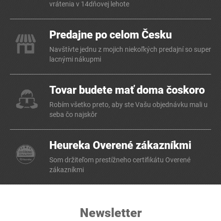
vrátenia v 14dňovej lehote
Predajne po celom Česku
Navštívte jednu z mojich niekoľkých predajní so super
lacnými nákupmi
Tovar budete mať doma čoskoro
Robím všetko preto, aby ste Vašu objednávku mali u
seba čo najskôr
Heureka Overené zákazníkmi
Som držiteľom prestížneho certifikátu Overené
zákazníkmi
Newsletter