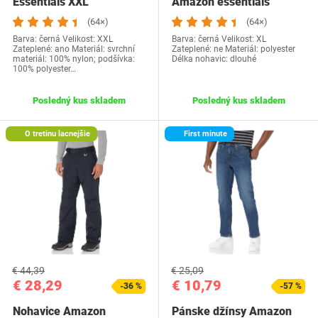
Essentials XXL
Amazon essentials
(64×)
(64×)
Barva: černá Velikost: XXL
Barva: černá Velikost: XL
Zateplené: ano Materiál: svrchní
Zateplené: ne Materiál: polyester
materiál: 100% nylon; podšívka:
Délka nohavic: dlouhé
100% polyester…
Posledný kus skladem
Posledný kus skladem
O tretinu lacnejšie
First minute
€ 44,39
€ 25,09
€ 28,29
€ 10,79
-36 %
-57 %
Nohavice Amazon
Pánske džínsy Amazon