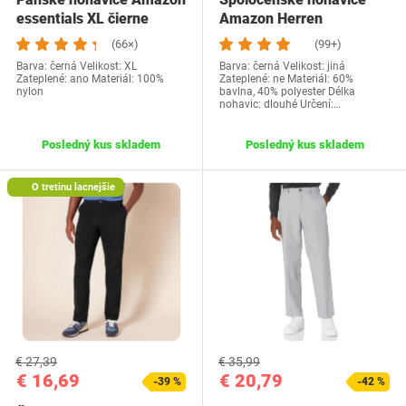
essentials XL čierne
Amazon Herren
F16AE60001
(66×)
(99+)
Barva: černá Velikost: XL
Barva: černá Velikost: jiná
Zateplené: ano Materiál: 100%
Zateplené: ne Materiál: 60%
nylon
bavlna, 40% polyester Délka
nohavic: dlouhé Určení:…
Posledný kus skladem
Posledný kus skladem
O tretinu lacnejšie
€ 27,39
€ 35,99
€ 16,69
€ 20,79
-39 %
-42 %