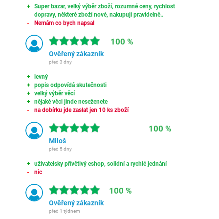
Super bazar, velký výběr zboží, rozumné ceny, rychlost
dopravy, některé zboží nové, nakupuji pravidelně..
Nemám co bych napsal
100 %
Ověřený zákazník
před 3 dny
levný
popis odpovídá skutečnosti
velký výběr věcí
nějaké věci jinde neseženete
na dobírku jde zaslat jen 10 ks zboží
100 %
Miloš
před 5 dny
uživatelsky přívětivý eshop, solidní a rychlé jednání
nic
100 %
Ověřený zákazník
před 1 týdnem