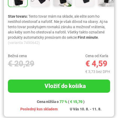
Stav tovaru:
Tento tovar mám na sklade, ale ešte som ho
nestihol otestovať a nafotiť. Nie je však dôvod na obavy. Aj na
tento tovar poskytujem rovnakú záruku a možnosť vrátenia,
ako keby som ho otestoval a nafotil. Všetky takto označené
produkty automaticky presúvam do sekcie
First minute
.
(varianta 7490642)
Bežná cena
Cena od Karla
€ 20,29
€ 4,59
€ 3,73 bez DPH
Vložiť do košíka
Cena nižšia o
77 %
(
€ 15,70
)
Posledný kus skladem
U Vás 10. 8. - 11. 8.