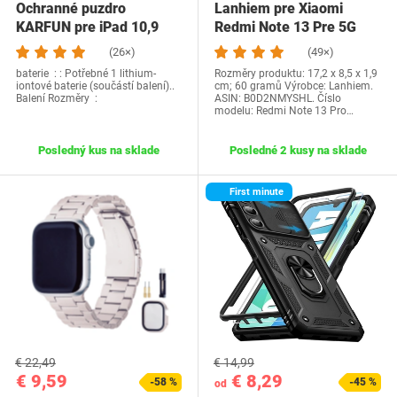
Ochranné puzdro
Lanhiem pre Xiaomi
KARFUN pre iPad 10,9
Redmi Note 13 Pre 5G
palca, 10. generácie,…
púzdro, IP68…
(26×)
(49×)
baterie ‏ : ‎: Potřebné 1 lithium-
Rozměry produktu: 17,2 x 8,5 x 1,9
iontové baterie (součástí balení)..
cm; 60 gramů Výrobce: Lanhiem.
Balení Rozměry ‏ :
ASIN: B0D2NMYSHL. Číslo
modelu: Redmi Note 13 Pro…
Posledný kus na sklade
Posledné 2 kusy na sklade
First minute
€ 22,49
€ 14,99
€ 9,59
€ 8,29
-58 %
-45 %
od