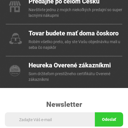
Predajne po celom Česku
Navštívte jednu z mojich niekoľkých predajní so super
lacnými nákupmi
Tovar budete mať doma čoskoro
Robím všetko preto, aby ste Vašu objednávku mali u
seba čo najskôr
Heureka Overené zákazníkmi
Som držiteľom prestížneho certifikátu Overené
zákazníkmi
Newsletter
Odoslať