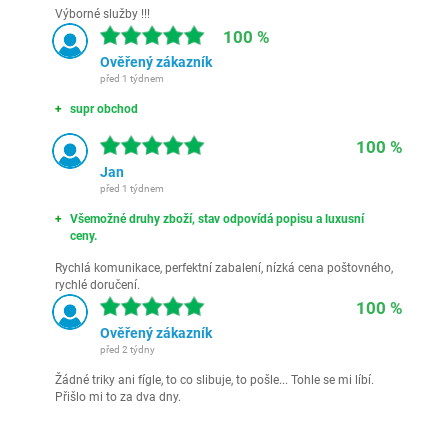
Výborné služby !!!
100 %
Ověřený zákazník
před 1 týdnem
supr obchod
100 %
Jan
před 1 týdnem
Všemožné druhy zboží, stav odpovídá popisu a luxusní
ceny.
Rychlá komunikace, perfektní zabalení, nízká cena poštovného,
rychlé doručení.
100 %
Ověřený zákazník
před 2 týdny
Žádné triky ani fígle, to co slibuje, to pošle... Tohle se mi líbí.
Přišlo mi to za dva dny.