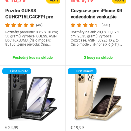
€ 18,79
€ 9,19
-43 %
-65 %
od
Púzdro GUESS
Cozycase pre iPhone XR
GUHCP15LG4GFPI pre
vodeodolné vonkajšie
iPhone 15 Pre 6,1"
puzdro - 360 °…
(4×)
(99+)
ružové…
Rozměry produktu: 3 x 2 x 10 cm;
Rozměry balení: 20,1 x 11,1 x 2
50 gramů Výrobce: GUESS. ASIN:
cm; 28,35 gramů Výrobce:
B0CH6XB3M3. Číslo modelu:
Cozycase. ASIN: B09Z6HXZR5.
85156. Země původu: Čína.…
Číslo modelu: iPhone XR (6,1").…
Posledný kus na sklade
3 kusy na sklade
First minute
First minute
€ 24,99
€ 19,99