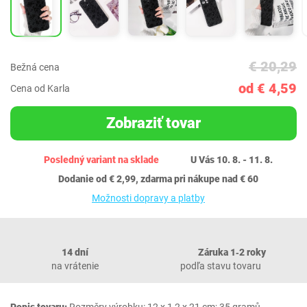
€ 20,29
Bežná cena
od € 4,59
Cena od Karla
Zobraziť tovar
Posledný variant na sklade
U Vás 10. 8. - 11. 8.
Dodanie od € 2,99, zdarma pri nákupe nad € 60
Možnosti dopravy a platby
14 dní
Záruka 1‐2 roky
na vrátenie
podľa stavu tovaru