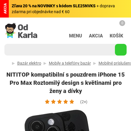
AKCIA
Zľava 20 % na NOVINKY s kódom SLE25NVKS
+ doprava
zdarma pri objednávke nad € 60
0
MENU
AKCIA
KOŠÍK
Bazár elektro
Mobily a telefóny bazár
Mobilné príslušen
NITITOP kompatibilní s pouzdrem iPhone 15
Pro Max Roztomilý design s květinami pro
ženy a dívky
(2×)