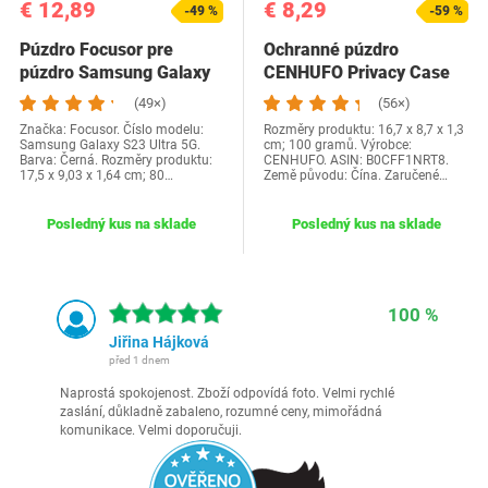
€ 12,89
€ 8,29
-49 %
-59 %
Púzdro Focusor pre
Ochranné púzdro
púzdro Samsung Galaxy
CENHUFO Privacy Case
S23 Ultra 5G,…
pre iPhone 11 Pro Max,…
(49×)
(56×)
Značka: Focusor. Číslo modelu:
Rozměry produktu: 16,7 x 8,7 x 1,3
Samsung Galaxy S23 Ultra 5G.
cm; 100 gramů. Výrobce:
Barva: Černá. Rozměry produktu:
CENHUFO. ASIN: B0CFF1NRT8.
17,5 x 9,03 x 1,64 cm; 80…
Země původu: Čína. Zaručené…
Posledný kus na sklade
Posledný kus na sklade
100 %
Jiřina Hájková
před 1 dnem
Naprostá spokojenost. Zboží odpovídá foto. Velmi rychlé
zaslání, důkladně zabaleno, rozumné ceny, mimořádná
komunikace. Velmi doporučuji.