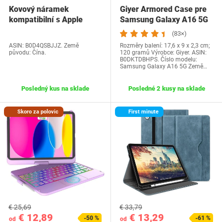
Kovový náramek
Giyer Armored Case pre
kompatibilní s Apple
Samsung Galaxy A16 5G
Watch s 45 mm 41 mm
Puzdro s…
(83×)
44…
ASIN: B0D4QSBJJZ. Země
Rozměry balení: 17,6 x 9 x 2,3 cm;
původu: Čína.
120 gramů Výrobce: Giyer. ASIN:
B0DKTDBHPS. Číslo modelu:
Samsung Galaxy A16 5G Země…
Posledný kus na sklade
Posledné 2 kusy na sklade
Skoro za polovic
First minute
€ 25,69
€ 33,79
€ 12,89
€ 13,29
-50 %
-61 %
od
od