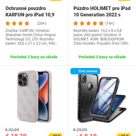
Ochranné pouzdro
Púzdro HOLIMET pre iPad
KARFUN pro iPad 10,9
10 Generation 2022 s
palce (25,7 cm), 10.…
držiakom pera,…
(26×)
(16×)
Značka: KARFUN. Výrobce:
Rozměry balení: 10,2 x 8 x 0,8
Shenzhen South China Yingcai
palce; 440 gramů Výrobce: H
Technology CO., LTD. Rozměry
HOLIMET. ASIN: B0BJDQH9QW.
balení: 28,6 x 21 x 3,3 cm; 940…
Číslo modelu: Pouzdro iPad 10th…
Posledné 2 kusy na sklade
Posledné 2 kusy na sklade
First minute
€ 32,69
€ 25,99