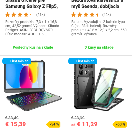
Sibada Určené pre
Bezdrôtová klávesnica a
Samsung Galaxy Z Flip5,
myš Seenda, dobíjacia
kožené flipové…
ultratenká…
(21×)
(42×)
Rozměry produktu: 7,3 x 1 x 16,8
Baterie: Vyžadují se 2 baterie typu
cm; 42,52 gramů Výrobce: Sibada
C (součástí balení). Rozměry
Designs. ASIN: B0CHDQVMZ9.
produktu: 43,8 x 12,9 x 2,2 cm; 650
Číslo modelu: ALIGFLP5.…
gramů. Výrobce:…
Posledný kus na sklade
3 kusy na sklade
First minute
First minute
€ 33,49
€ 23,99
€ 15,39
€ 11,29
-54 %
-53 %
od