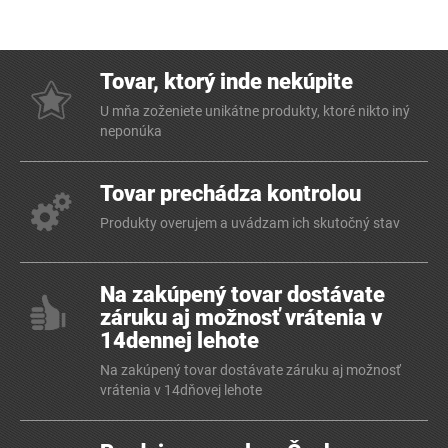
Tovar, ktorý inde nekúpite
U mňa zoženiete unikátne produkty, ktoré nikto iný
neponúka
Tovar prechádza kontrolou
Produkty overujem a uvádzam ich skutočný stav
Na zakúpený tovar dostávate
záruku aj možnosť vrátenia v
14dennej lehote
Na zakúpený tovar dostávate záruku aj možnosť
vrátenia v 14dňovej lehote