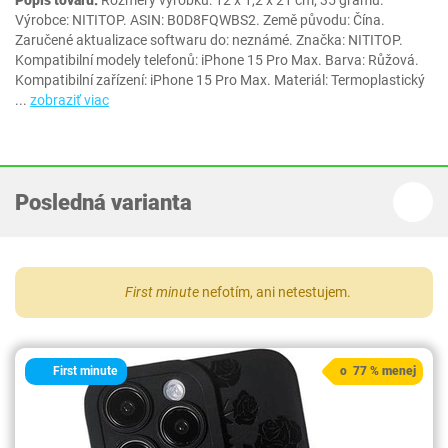
Popis tovaru:
Rozměry výrobku: 12 x 1,2 x 21 cm; 35 gramů.
Výrobce: NITITOP. ASIN: B0D8FQWBS2. Země původu: Čína.
Zaručené aktualizace softwaru do: neznámé. Značka: NITITOP.
Kompatibilní modely telefonů: iPhone 15 Pro Max. Barva: Růžová.
Kompatibilní zařízení: iPhone 15 Pro Max. Materiál: Termoplastický
...
zobraziť viac
Posledná varianta
First minute
nefotím, ani netestujem.
First minute
o 77 % menej