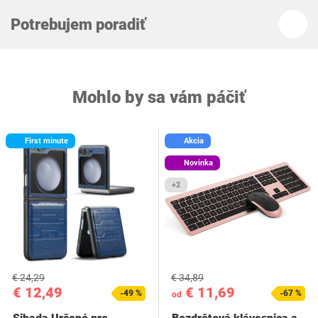
Potrebujem poradiť
Mohlo by sa vám páčiť
First minute
Akcia
Novinka
+2
€ 24,29
€ 34,89
€ 12,49
€ 11,69
-49 %
-67 %
od