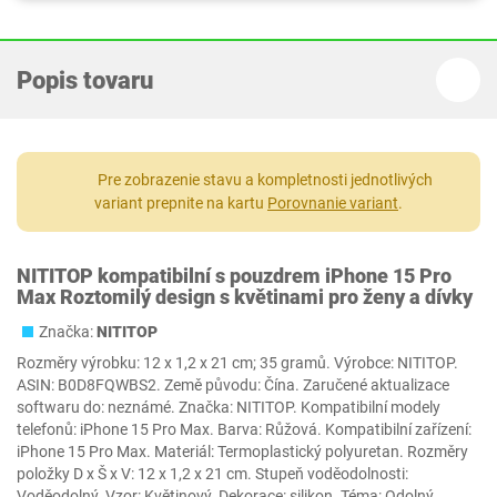
Popis tovaru
Pre zobrazenie stavu a kompletnosti jednotlivých
variant prepnite na kartu
Porovnanie variant
.
NITITOP kompatibilní s pouzdrem iPhone 15 Pro
Max Roztomilý design s květinami pro ženy a dívky
Značka:
NITITOP
Rozměry výrobku: 12 x 1,2 x 21 cm; 35 gramů. Výrobce: NITITOP.
ASIN: B0D8FQWBS2. Země původu: Čína. Zaručené aktualizace
softwaru do: neznámé. Značka: NITITOP. Kompatibilní modely
telefonů: iPhone 15 Pro Max. Barva: Růžová. Kompatibilní zařízení:
iPhone 15 Pro Max. Materiál: Termoplastický polyuretan. Rozměry
položky D x Š x V: 12 x 1,2 x 21 cm. Stupeň voděodolnosti:
Voděodolný. Vzor: Květinový. Dekorace: silikon. Téma: Odolný.