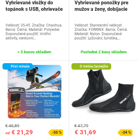
Vyhrievané vložky do
Vyhrievané ponožky pre
topánok s USB, ohrievače
mužov a ženy, dobíjacie
vložiek,…
vyhrievacie…
Velikost: 35-45. Značka: Chaohua.
Velikost: Standardní velikost.
Barva: Černá. Materiál: Polyester.
Značka: FORRINX. Barva: Černá.
Doporučené použití: Vnitřní
Materiál: Nylon. Doporučené
aktivity, venkovní…
použití: Lyžování, turistika,…
> 5 kusov skladem
Posledné 2 kusy skladem
First minute
O tretinu lacnejšie
€ 46,89
€ 47,79
€ 21,29
€ 31,69
-55 %
-34 %
od