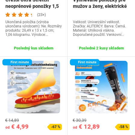
neoprénové ponožky 1,5
mužov a ženy, elektrické
mm neoprénové…
batériové…
(23×)
Ukončená položka (výroba
Velikost: Univerzální velikost.
ukončena výrobcem): Ne. Rozměry
Značka: ALITERCY. Barva: Černá.
produktu: 26,49 x 13 x 1,5 cm;
Materiál: Uhlíková vlákna.
1,06 kilogramu. Výrobce:…
Doporučené použití: Venkovní…
Posledný kus skladem
Posledné 2 kusy skladem
First minute
First minute
€ 14,89
€ 30,39
€ 4,99
€ 12,89
-67 %
-58 %
od
od