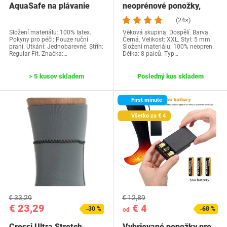
AquaSafe na plávanie
neoprénové ponožky,
proti plantárnym…
termo ponožky pre…
(24×)
Složení materiálu: 100% latex.
Věková skupina: Dospělí. Barva:
Pokyny pro péči: Pouze ruční
Černá. Velikost: XXL. Styl: 5 mm.
praní. Utkání: Jednobarevné. Střih:
Složení materiálu: 100% neopren.
Regular Fit. Značka:…
Délka: 8 palců. Typ…
> 5 kusov skladem
Posledný kus skladem
First minute
Všetko za € 4
€ 33,29
€ 12,89
€ 23,29
€ 4
-30 %
-68 %
od
Cressi Ultra Stretch
Vyhrievané ponožky pre