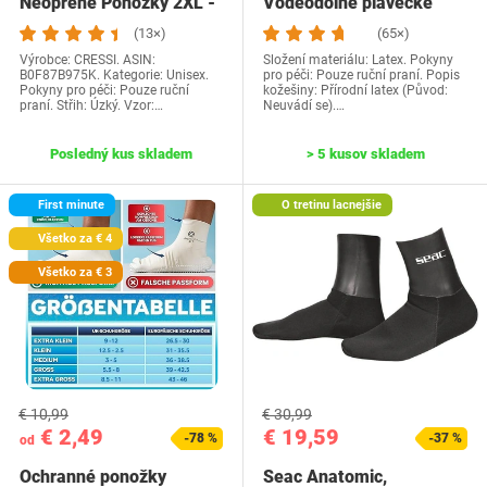
Neopréne Ponožky 2XL -
Vodeodolné plavecké
Unisex 3mm…
ponožky proti…
(13×)
(65×)
Výrobce: CRESSI. ASIN:
Složení materiálu: Latex. Pokyny
B0F87B975K. Kategorie: Unisex.
pro péči: Pouze ruční praní. Popis
Pokyny pro péči: Pouze ruční
kožešiny: Přírodní latex (Původ:
praní. Střih: Úzký. Vzor:…
Neuvádí se).…
Posledný kus skladem
> 5 kusov skladem
First minute
O tretinu lacnejšie
Všetko za € 4
Všetko za € 3
€ 10,99
€ 30,99
€ 2,49
€ 19,59
-78 %
-37 %
od
Ochranné ponožky
Seac Anatomic,