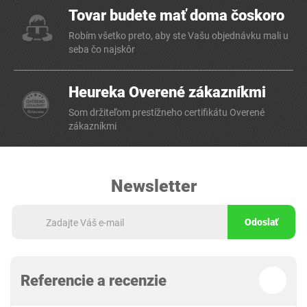
Tovar budete mať doma čoskoro
Robím všetko preto, aby ste Vašu objednávku mali u
seba čo najskôr
Heureka Overené zákazníkmi
Som držiteľom prestížneho certifikátu Overené
zákazníkmi
Newsletter
Odoslať
Referencie a recenzie