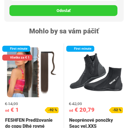
Odoslať
Mohlo by sa vám páčiť
First minute
First minute
Všetko za € 1
€ 14,99
€ 42,99
€ 1
€ 20,79
-92 %
-52 %
od
od
FESHFEN Predlžovanie
Neoprénové ponožky
do copu Dlhé rovné
Seac vel.XXS