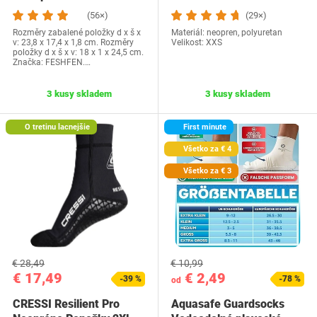
príčesky z…
(56×)
(29×)
Rozměry zabalené položky d x š x
Materiál: neopren, polyuretan
v: 23,8 x 17,4 x 1,8 cm. Rozměry
Velikost: XXS
položky d x š x v: 18 x 1 x 24,5 cm.
Značka: FESHFEN.…
3 kusy skladem
3 kusy skladem
O tretinu lacnejšie
First minute
Všetko za € 4
Všetko za € 3
€ 28,49
€ 10,99
€ 17,49
€ 2,49
-39 %
-78 %
od
CRESSI Resilient Pro
Aquasafe Guardsocks