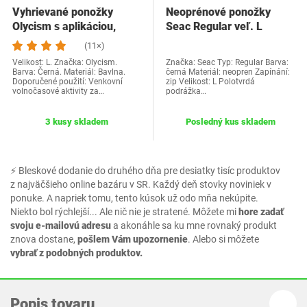
Vyhrievané ponožky
Neoprénové ponožky
Olycism s aplikáciou,
Seac Regular veľ. L
batéria 5000 mAh,…
(11×)
Velikost: L. Značka: Olycism.
Značka: Seac Typ: Regular Barva:
Barva: Černá. Materiál: Bavlna.
černá Materiál: neopren Zapínání:
Doporučené použití: Venkovní
zip Velikost: L Polotvrdá
volnočasové aktivity za…
podrážka…
3 kusy skladem
Posledný kus skladem
⚡ Bleskové dodanie do druhého dňa pre desiatky tisíc produktov
z najväčšieho online bazáru v SR. Každý deň stovky noviniek v
ponuke. A napriek tomu, tento kúsok už odo mňa nekúpite.
Niekto bol rýchlejší... Ale nič nie je stratené. Môžete mi
hore zadať
svoju e-mailovú adresu
a akonáhle sa ku mne rovnaký produkt
znova dostane,
pošlem Vám upozornenie
. Alebo si môžete
vybrať z podobných produktov.
Popis tovaru