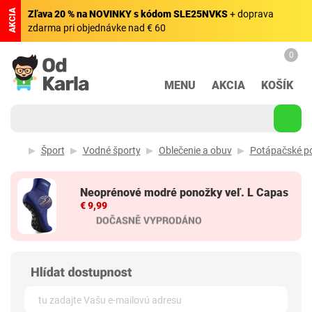
AKCIA
Zľava 20 % na NOVINKY s kódom SLE25NVKS
+ doprava
zdarma pri objednávke nad € 60
0
MENU
AKCIA
KOŠÍK
Šport
Vodné športy
Oblečenie a obuv
Potápačské p
Neoprénové modré ponožky veľ. L Capas
€ 9,99