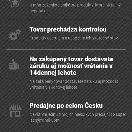
U mňa zoženiete unikátne produkty, ktoré nikto iný
neponúka
Tovar prechádza kontrolou
Produkty overujem a uvádzam ich skutočný stav
Na zakúpený tovar dostávate
záruku aj možnosť vrátenia v
14dennej lehote
Na zakúpený tovar dostávate záruku aj možnosť
vrátenia v 14dňovej lehote
Predajne po celom Česku
Navštívte jednu z mojich niekoľkých predajní so super
lacnými nákupmi