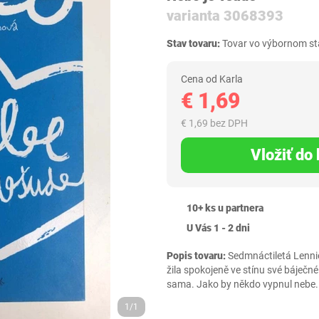
varianta 3068393
Stav tovaru:
Tovar vo výbornom sta
Cena od Karla
€ 1,69
€ 1,69 bez DPH
Vložiť do
10+ ks u partnera
U Vás 1 - 2 dni
Popis tovaru:
Sedmnáctiletá Lennie
žila spokojeně ve stínu své báječné 
sama. Jako by někdo vypnul nebe. A
1/1