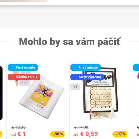
Mohlo by sa vám páčiť
First minute
First minute
Všetko za € 1
Megavýpredaj
+1
€ 12,39
€ 17,99
€
€ 1
€ 0,59
%
-90 %
-97 %
od
od
o