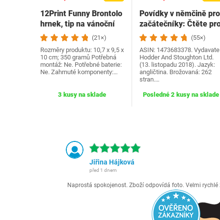
12Print Funny Brontolo
Povídky v němčině pro
hrnek, tip na vánoční
začátečníky: Čtěte pr
dárek a…
radost na své…
(21×)
(55×)
Rozměry produktu: 10,7 x 9,5 x
ASIN: 1473683378. Vydavatel
10 cm; 350 gramů Potřebná
Hodder And Stoughton Ltd.
montáž: Ne. Potřebné baterie:
(13. listopadu 2018). Jazyk:
Ne. Zahrnuté komponenty:…
angličtina. Brožovaná: 262
stran.…
3 kusy na sklade
Posledné 2 kusy na sklade
Jiřina Hájková
před 1 dnem
Naprostá spokojenost. Zboží odpovídá foto. Velmi rychl