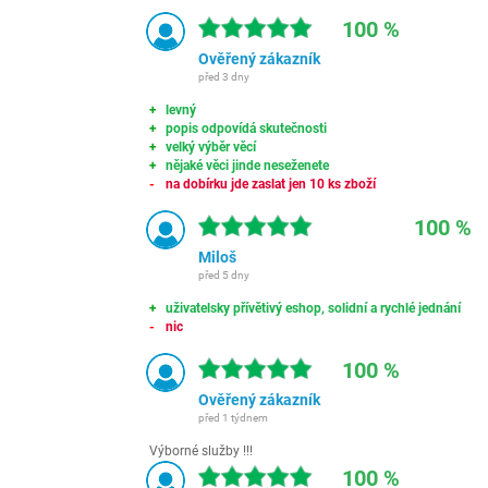
100 %
Ověřený zákazník
před 3 dny
levný
popis odpovídá skutečnosti
velký výběr věcí
nějaké věci jinde neseženete
na dobírku jde zaslat jen 10 ks zboží
100 %
Miloš
před 5 dny
uživatelsky přívětivý eshop, solidní a rychlé jednání
nic
100 %
Ověřený zákazník
před 1 týdnem
Výborné služby !!!
100 %