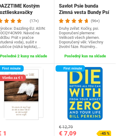
DAZZTIME Kostým
Savlot Psie bunda
roztlieskavačky
Zimná vesta Bundy Psí
dámske, kostým…
kabát Psí sveter…
(17×)
(96×)
ýrobce: Dazzling-EU. ASIN:
Druhy zvířat: Kočky, psi.
0CQY4CN99. Návod na
Doporučení plemene:
držbu: Prát v pračce
Velikosti všech plemen.
studená voda), sušit v
Doporučený věk: Všechny
ušičce (nízká teplota),…
životní fáze. Rozměry…
Posledné 2 kusy na sklade
Posledný kus na sklade
First minute
First minute
Všetko za € 1
€ 12,79
€ 1
€ 7,09
-45 %