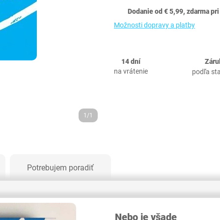
Dodanie od € 5,99, zdarma pri
Možnosti dopravy a platby
14 dní
Záru
na vrátenie
podľa st
1/1
Potrebujem poradiť
Nebo je všade