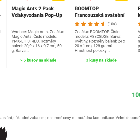
Magic Ants 2 Pack
BOOMTOP
o
Vďakyvzdania Pop-Up
Francouzská svatební
k
priania -…
hra Dřevěná cedulka a
(10×)
kvízové…
:
Výrobce: Magic Ants. Značka:
Značka: BOOMTOP. Číslo
V
Magic Ants. Číslo modelu:
modelu: A88C8D2E. Barva:
Z
YMX-LTF314EU. Rozměry
Květiny. Rozměry balení: 24 x
m
balení: 20,9 x 16 x 0,7 cm; 50
20 x 1 cm; 128 gramů
p
g. Barva:…
Hmotnost položky:…
> 5 kusov na sklade
3 kusy na sklade
10
é zaslání, důkladně zabaleno, rozumné ceny, mimořádná komunikace. Velmi doporuč