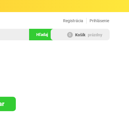
Registrácia
Prihlásenie
Hľadaj
Košík
prázdny
0
464563
ar