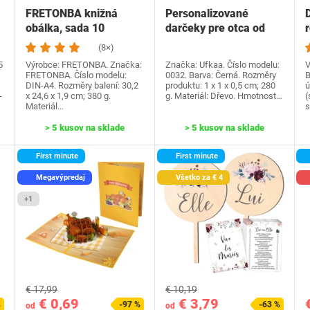
FRETONBA knižná
Personalizované
obálka, sada 10
darčeky pre otca od
knižných dosiek,
dcéry syna, Ufkaa…
(8×)
priehľadné…
5
Výrobce: FRETONBA. Značka:
Značka: Ufkaa. Číslo modelu:
V
FRETONBA. Číslo modelu:
0032. Barva: Černá. Rozměry
B
DIN-A4. Rozměry balení: 30,2
produktu: 1 x 1 x 0,5 cm; 280
ú
-
x 24,6 x 1,9 cm; 380 g.
g. Materiál: Dřevo. Hmotnost…
(
Materiál…
s
> 5 kusov na sklade
> 5 kusov na sklade
First minute
First minute
Megavýpredaj
Všetko za € 4
+1
€ 17,99
€ 10,19
€ 0,69
€ 3,79
%
-97 %
-63 %
od
od