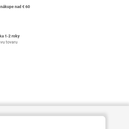
 nákupe nad € 60
ka 1‐2 roky
avu tovaru
409000003068393