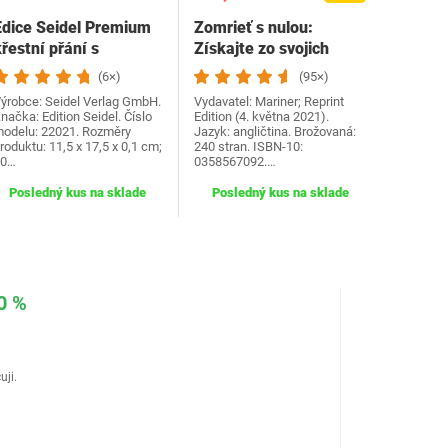
Edice Seidel Premium
Zomrieť s nulou:
řestní přání s
Získajte zo svojich
obálkou. Přání ke
peňazí a života…
(6×)
(95×)
křtu…
ýrobce: Seidel Verlag GmbH.
Vydavatel: Mariner; Reprint
načka: Edition Seidel. Číslo
Edition (4. května 2021).
odelu: 22021. Rozměry
Jazyk: angličtina. Brožovaná:
roduktu: 11,5 x 17,5 x 0,1 cm;
240 stran. ISBN-10:
30…
0358567092.…
Posledný kus na sklade
Posledný kus na sklade
0 %
uji.