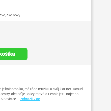
ve, ako nový.
 košíka
 je knihomolka, má ráda muziku a svůj klarinet. Dosud
sestry, ale teď je Bailey mrtvá a Lennie je tu najednou
 navíc se ...
zobraziť viac