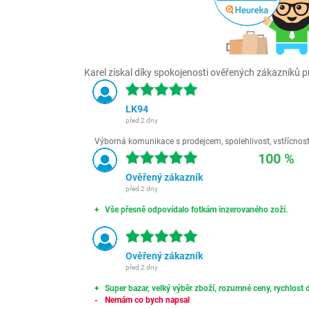
Karel získal díky spokojenosti ověřených zákazníků pr
LK94
před 2 dny
Výborná komunikace s prodejcem, spolehlivost, vstřícnost,
100 %
Ověřený zákazník
před 2 dny
Vše přesně odpovídalo fotkám inzerovaného zoží.
Ověřený zákazník
před 2 dny
Super bazar, velký výběr zboží, rozumné ceny, rychlost d
Nemám co bych napsal