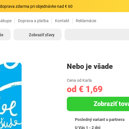
doprava zdarma pri objednávke nad € 60
nákupe
Doprava a platba
Kontakt
Reklamácie
ie
Zobraziť zľavy
Nebo je všade
Cena od Karla
od € 1,69
Zobraziť tov
Posledný variant u partnera
U Vás 1 - 2 dni