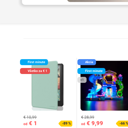
First minute
Akcia
Všetko za € 1
First minute
+1
€ 10,99
€ 28,99
€ 1
€ 9,99
-89 %
-66 
od
od