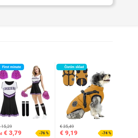
First minute
Čistím sklad
 15,29
€ 35,49
€ 3,79
€ 9,19
-76 %
-74 %
d