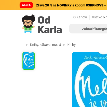
AKCIA
Zľava 20 % na NOVINKY s kódom 8SRPNOVS
+ 
O Karlovi
Všetko o 
Zobraziť kategór
Knihy, zábava, médiá
Knihy