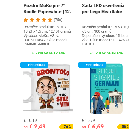
Puzdro MoKo pre 7"
Sada LED osvetlenia
Kindle Paperwhite (12.
pre Lego Heartlake
generácia-2024) a…
City Water Park…
(75×)
Rozměry produktu: 18,01 x
Rozměry produktu: 15,5 x 10,
13,21 x 1,5 cm; 127,01 gramů
x 3 cm; 100 gramů
Výrobce: MoKo. ASIN:
Doporučení výrobce: 15 let a
B0DKFFRK4V. Číslo modelu:
více. Číslo modelu: DE-42630
P840401440810.…
P70101.…
> 5 kusov na sklade
> 5 kusov na sklade
First minute
First minute
€ 10,19
€ 15,79
€ 2,49
€ 6,69
-76 %
-58 
od
od