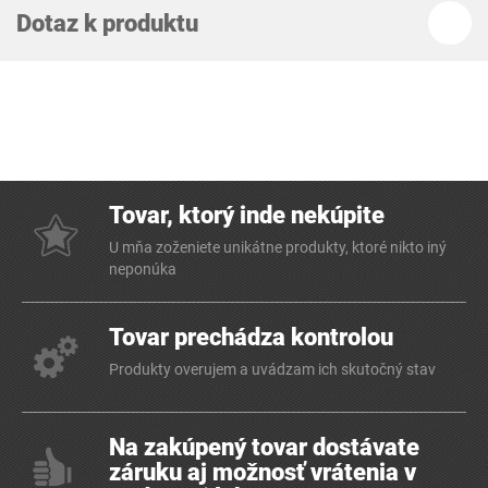
Dotaz k produktu
Tovar, ktorý inde nekúpite
U mňa zoženiete unikátne produkty, ktoré nikto iný
neponúka
Tovar prechádza kontrolou
Produkty overujem a uvádzam ich skutočný stav
Na zakúpený tovar dostávate
záruku aj možnosť vrátenia v