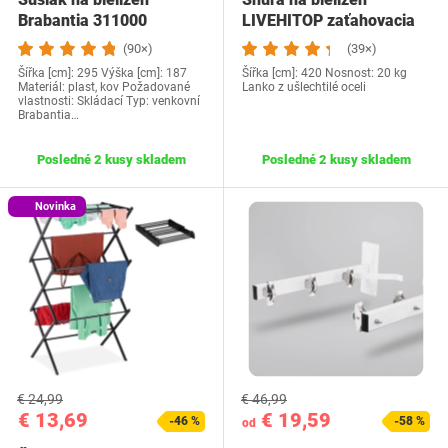
Brabantia 311000
LIVEHITOP zaťahovacia
(90×)
(39×)
Šířka [cm]: 295 Výška [cm]: 187
Šířka [cm]: 420 Nosnost: 20 kg
Materiál: plast, kov Požadované
Lanko z ušlechtilé oceli
vlastnosti: Skládací Typ: venkovní
Brabantia…
Posledné 2 kusy skladem
Posledné 2 kusy skladem
Novinka
€ 24,99
€ 46,99
€ 13,69
€ 19,59
-46 %
-58 %
od