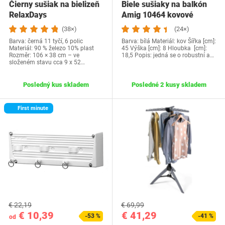
Čierny sušiak na bielizeň
Biele sušiaky na balkón
RelaxDays
Amig 10464 kovové
(38×)
(24×)
Barva: černá 11 tyčí, 6 polic
Barva: bílá Materiál: kov Šířka [cm]:
Materiál: 90 % železo 10% plast
45 Výška [cm]: 8 Hloubka [cm]:
Rozměr: 106 × 38 cm – ve
18,5 Popis: jedná se o robustní a…
složeném stavu cca 9 x 52…
Posledný kus skladem
Posledné 2 kusy skladem
First minute
€ 22,19
€ 69,99
€ 10,39
€ 41,29
-53 %
-41 %
od