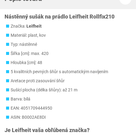
Nástěnný sušák na prádlo Leifheit Rollfix210
Značka:
Leifheit
Materiál: plast, kov
Typ: nástěnné
Šířka [cm]: max. 420
Hloubka [cm]: 48
5 kvalitních pevných šňůr s automatickým navíjením
Aretace proti zasouvání šňůr
Sušící plocha (délka šňůry): až 21 m
Barva: bílá
EAN: 4051709444950
ASIN: B0002AE8DI
Je
Leifheit
vaša obľúbená značka?