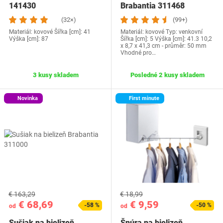
141430
Brabantia ‎311468
(32×)
(99+)
Materiál: kovové Šířka [cm]: 41
Materiál: kovové Typ: venkovní
Výška [cm]: 87
Šířka [cm]: 5 Výška [cm]: 41.3 10,2
x 8,7 x 41,3 cm - průměr: 50 mm
Vhodné pro…
3 kusy skladem
Posledné 2 kusy skladem
Novinka
First minute
€ 163,29
€ 18,99
€ 68,69
€ 9,59
-58 %
-50 %
od
od
Sušiak na bielizeň
Šnúra na bielizeň