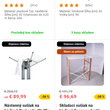
Portofino
(31×)
(65×)
Materiál: plastové Typ: nástěnné
Materiál: hliníkové Šířka [cm]: 60
Šířka [cm]: 42 Vytahovací do 4,20
Výška [cm]: 96
m Barva: bílá
Posledný kus skladem
3 kusy skladem
Doprava zdarma
Doprava zdarma
Skoro za polovic
€ 204,19
€ 191,79
€ 89,99
€ 96,69
-56 %
-50 %
od
Nástenný sušiak na
Skladací sušiak na