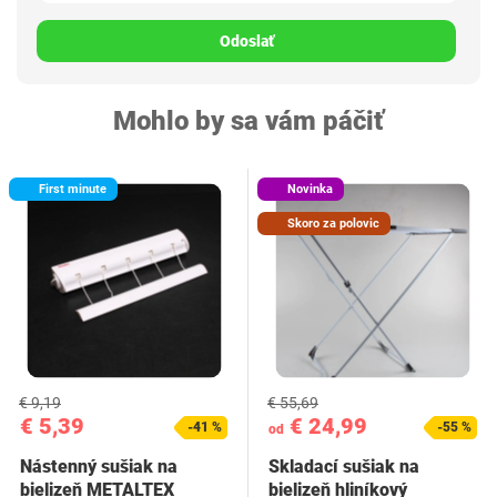
Odoslať
Mohlo by sa vám páčiť
First minute
Novinka
Skoro za polovic
€ 9,19
€ 55,69
€ 5,39
€ 24,99
-41 %
-55 %
od
Nástenný sušiak na
Skladací sušiak na
bielizeň METALTEX
bielizeň hliníkový