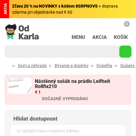
AKCIA
Zľava 20 % na NOVINKY s kódom 8SRPNOVS
+ doprava
zdarma pri objednávke nad € 60
0
MENU
AKCIA
KOŠÍK
Dom a záhrada
Bývanie a doplnky
Kúpeľňa
Sušiaky 
Nástěnný sušák na prádlo Leifheit
Rollfix210
€ 1