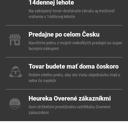
14dennej lehote
Na zakúpený tovar dostávate záruku aj možnosť
vrátenia v 14dňovej lehote
Predajne po celom Česku
Navštívte jednu z mojich niekoľkých predajní so super
lacnými nákupmi
Tovar budete mať doma čoskoro
Robím všetko preto, aby ste Vašu objednávku mali u
seba čo najskôr
Heureka Overené zákazníkmi
Som držiteľom prestížneho certifikátu Overené
zákazníkmi