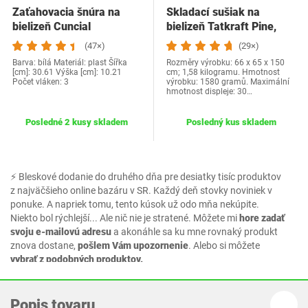
Zaťahovacia šnúra na
Skladací sušiak na
bielizeň Cuncial
bielizeň Tatkraft Pine,
odolný, s…
(47×)
(29×)
Barva: bílá Materiál: plast Šířka
Rozměry výrobku: 66 x 65 x 150
[cm]: 30.61 Výška [cm]: 10.21
cm; 1,58 kilogramu. Hmotnost
Počet vláken: 3
výrobku: 1580 gramů. Maximální
hmotnost displeje: 30…
Posledné 2 kusy skladem
Posledný kus skladem
⚡ Bleskové dodanie do druhého dňa pre desiatky tisíc produktov
z najväčšieho online bazáru v SR. Každý deň stovky noviniek v
ponuke. A napriek tomu, tento kúsok už odo mňa nekúpite.
Niekto bol rýchlejší... Ale nič nie je stratené. Môžete mi
hore zadať
svoju e-mailovú adresu
a akonáhle sa ku mne rovnaký produkt
znova dostane,
pošlem Vám upozornenie
. Alebo si môžete
vybrať z podobných produktov.
Popis tovaru