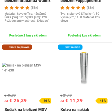
bielizeň Brabantia Wallfix
bielizeň Foppapedretti
(58×)
(83×)
Materiál: kovové Typ: nástěnné
Typ: stojanové Šířka [cm]: 80
Šířka [cm]: 120 Výška [cm]: 120
Výška [cm]: 150 Materiál: kov,
Požadované vlastnosti: Skládací
dřevo
Posledné 2 kusy skladem
Posledný kus skladem
Skoro za polovic
First minute
€ 46,89
€ 21,49
€ 25,39
€ 11,29
-46 %
-48 %
od
od
Sušiak na bielizeň MSV
Kotva na sušiak