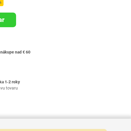
%
ar
 nákupe nad € 60
ka 1‐2 roky
avu tovaru