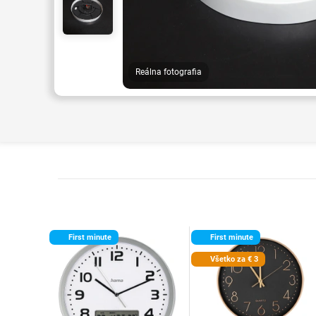
Reálna fotografia
First minute
First minute
Všetko za € 3