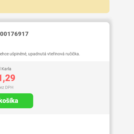
RID000007164747
 00176917
 lehce ušpiněné, upadnutá vteřinová ručička.
 Karla
1,29
bez DPH
 košíka