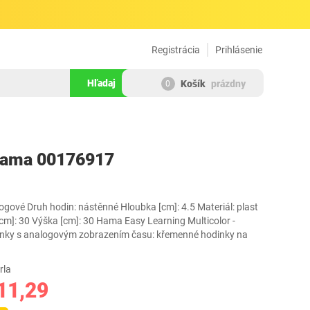
Registrácia
Prihlásenie
Hľadaj
Košík
prázdny
0
318040
Hama 00176917
gové Druh hodin: nástěnné Hloubka [cm]: 4.5 Materiál: plast
 [cm]: 30 Výška [cm]: 30 Hama Easy Learning Multicolor -
inky s analogovým zobrazením času: křemenné hodinky na
rla
11,29