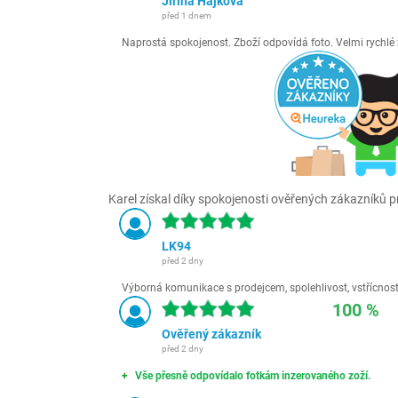
Jiřina Hájková
před 1 dnem
Naprostá spokojenost. Zboží odpovídá foto. Velmi rychl
Karel získal díky spokojenosti ověřených zákazníků pr
LK94
před 2 dny
Výborná komunikace s prodejcem, spolehlivost, vstřícnost,
100 %
Ověřený zákazník
před 2 dny
Vše přesně odpovídalo fotkám inzerovaného zoží.