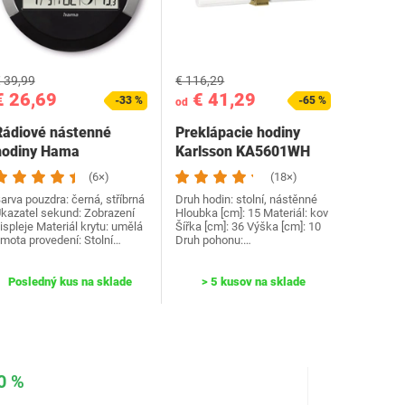
 39,99
€ 116,29
€ 26,69
€ 41,29
-33 %
-65 %
od
Rádiové nástenné
Preklápacie hodiny
hodiny Hama
Karlsson KA5601WH
00222214
(6×)
(18×)
arva pouzdra: černá, stříbrná
Druh hodin: stolní, nástěnné
kazatel sekund: Zobrazení
Hloubka [cm]: 15 Materiál: kov
ispleje Materiál krytu: umělá
Šířka [cm]: 36 Výška [cm]: 10
mota provedení: Stolní…
Druh pohonu:…
Posledný kus na sklade
> 5 kusov na sklade
0 %