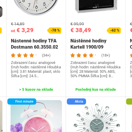
€ 14,89
€ 99,99
€
€ 3,29
€ 38,49
%
-78 %
-62 %
od
Nástenné hodiny TFA
Nástěnné hodiny
Dostmann 60.3550.02
Kartell 1900/09
(34×)
(18×)
Zobrazení času: analogové
Zobrazení času: analogové
Z
Druh hodin: nástěnné Hloubka
Druh hodin: nástěnné Hloubka
D
[cm]: 3.81 Materiál: plast, sklo
[cm]: 28 Materiál: 50% ABS,
[
Šířka [cm]: 24.5…
50% PMMA Šířka [cm]: 8…
3
> 5 kusov na sklade
Posledný kus na sklade
First minute
Akcia