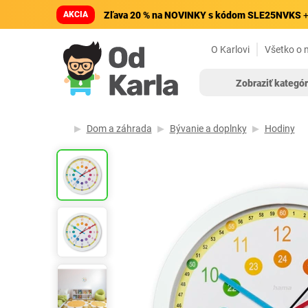
AKCIA
Zľava 20 % na NOVINKY s kódom SLE25NVKS
+
O Karlovi
Všetko o 
Zobraziť kategór
Dom a záhrada
Bývanie a doplnky
Hodiny