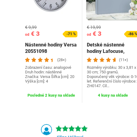
€ 9,99
€ 19,99
€ 3
€ 3
-71 %
-86 
od
od
Nástenné hodiny Versa
Detské nástenné
20551098
hodiny Lafocuse,
drevený
(28×)
(11×)
Zobrazení času: analogové
Rozměry výrobku: 30 x 3,81 x
Druh hodin: nástěnné
30 cm; 750 gramů.
Značka: Versa Šířka [cm]: 20
Doporučený věk výrobce: 0-1
Výška [cm]: 4
let. Referenční číslo výrobce:
ZH0147. Cíl…
Posledné 2 kusy na sklade
4 kusy na sklade