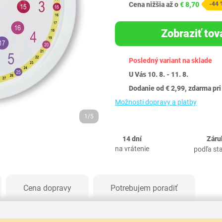
Cena nižšia až o
€ 8,70
-44 
Zobraziť tov
Posledný variant na sklade
U Vás 10. 8. - 11. 8.
Dodanie od € 2,99, zdarma pri
Možnosti dopravy a platby
1/5
14 dní
Záru
na vrátenie
podľa st
Cena dopravy
Potrebujem poradiť