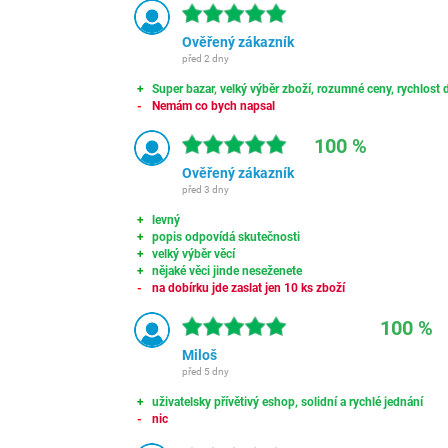
Ověřený zákazník
před 2 dny
Super bazar, velký výběr zboží, rozumné ceny, rychlost d
Nemám co bych napsal
100 %
Ověřený zákazník
před 3 dny
levný
popis odpovídá skutečnosti
velký výběr věcí
nějaké věci jinde neseženete
na dobírku jde zaslat jen 10 ks zboží
100 %
Miloš
před 5 dny
uživatelsky přívětivý eshop, solidní a rychlé jednání
nic