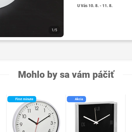
U Vás 10. 8. - 11. 8.
1/5
Mohlo by sa vám páčiť
First minute
Akcia