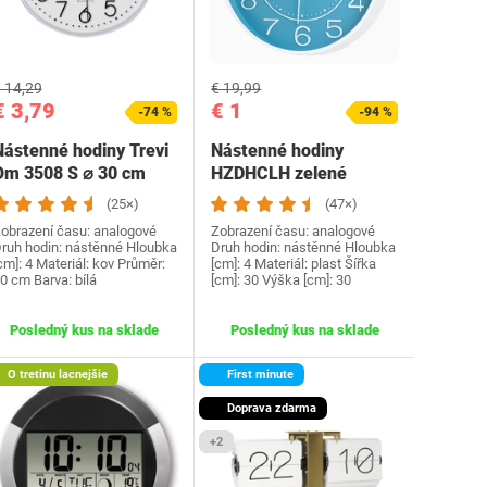
 14,29
€ 19,99
€ 3,79
€ 1
-74 %
-94 %
Nástenné hodiny Trevi
Nástenné hodiny
Om 3508 S ⌀ 30 cm
HZDHCLH zelené
(25×)
(47×)
obrazení času: analogové
Zobrazení času: analogové
ruh hodin: nástěnné Hloubka
Druh hodin: nástěnné Hloubka
cm]: 4 Materiál: kov Průměr:
[cm]: 4 Materiál: plast Šířka
0 cm Barva: bílá
[cm]: 30 Výška [cm]: 30
Posledný kus na sklade
Posledný kus na sklade
O tretinu lacnejšie
First minute
Doprava zdarma
+2