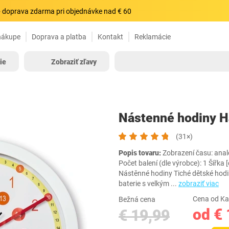
 doprava zdarma pri objednávke nad € 60
nákupe
Doprava a platba
Kontakt
Reklamácie
ie
Zobraziť zľavy
Nástenné hodiny 
(31×)
Popis tovaru:
Zobrazení času: analo
Počet balení (dle výrobce): 1 Šířka
Nástěnné hodiny Tiché dětské hod
baterie s velkým
...
zobraziť viac
Cena od Ka
Bežná cena
od € 
€ 19,99