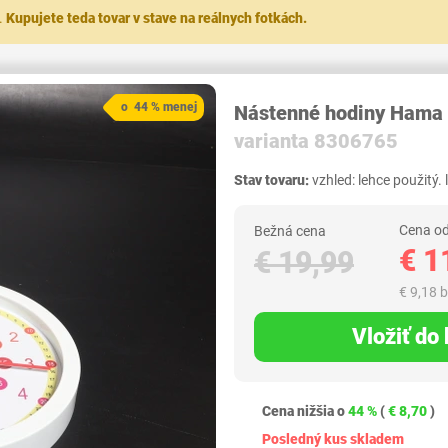
.
Kupujete teda tovar v stave na reálnych fotkách.
o 44 % menej
Nástenné hodiny Hama
varianta 8306765
Stav tovaru:
vzhled: lehce použitý.
Cena od
Bežná cena
€ 1
€ 19,99
€ 9,18 
Vložiť do
Cena nižšia o
44 %
(
€ 8,70
)
Posledný kus skladem