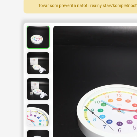
Tovar som preveril a nafotil reálny stav/kompletnosť