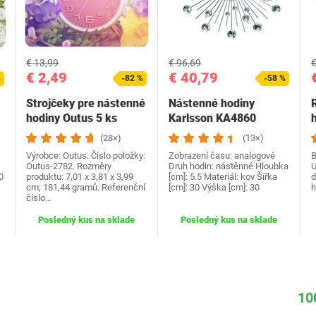
€ 13,99
€ 96,69
€
€ 2,49
€ 40,79
%
-82 %
-58 %
Strojčeky pre nástenné
Nástenné hodiny
hodiny Outus 5 ks
Karlsson KA4860
(28×)
(13×)
Výrobce: Outus. Číslo položky:
Zobrazení času: analogové
B
Outus-2782. Rozměry
Druh hodin: nástěnné Hloubka
U
0
produktu: 7,01 x 3,81 x 3,99
[cm]: 5.5 Materiál: kov Šířka
d
cm; 181,44 gramů. Referenční
[cm]: 30 Výška [cm]: 30
h
číslo…
Posledný kus na sklade
Posledný kus na sklade
10