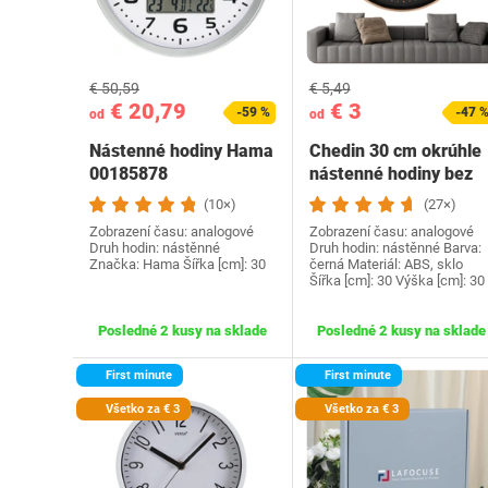
€ 50,59
€ 5,49
€ 20,79
€ 3
-59 %
-47 
od
od
Nástenné hodiny Hama
Chedin 30 cm okrúhle
00185878
nástenné hodiny bez
tikajúceho zvuku,…
(10×)
(27×)
Zobrazení času: analogové
Zobrazení času: analogové
Druh hodin: nástěnné
Druh hodin: nástěnné Barva:
Značka: Hama Šířka [cm]: 30
černá Materiál: ABS, sklo
Šířka [cm]: 30 Výška [cm]: 30
Posledné 2 kusy na sklade
Posledné 2 kusy na sklade
First minute
First minute
Všetko za € 3
Všetko za € 3