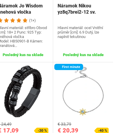
Náramok Jo Wisdom
Náramok Nikou
snehová vločka
yz8q7brei2-12 sv.
HB50901-B
ružové zlato
(1×)
lavní materiál: stříbro Obvod
Hlavní materiál: ocel Vnitřní
cm]: 18+ 2 Punc: 925 Typ:
průměr [cm]: 6.9 Dutý, lze
něhová vločka
naplnit tekutinou
odel: HB50901-B Kámen:
ranátová…
Posledný kus na sklade
Posledný kus na sklade
First minute
 24,49
€ 33,79
€ 17,09
€ 20,39
-30 %
-40 %