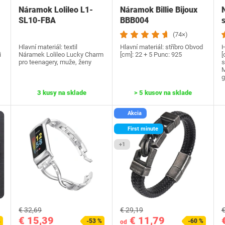
Náramok Lolileo L1-
Náramok Billie Bijoux
SL10-FBA
BBB004
(74×)
Hlavní materiál: textil
Hlavní materiál: stříbro Obvod
H
i
Náramek Lolileo Lucky Charm
[cm]: 22 + 5 Punc: 925
[
pro teenagery, muže, ženy
s
M
g
3 kusy na sklade
> 5 kusov na sklade
Akcia
First minute
+1
€ 32,69
€ 29,19
€
€ 15,39
€ 11,79
%
-53 %
-60 %
od