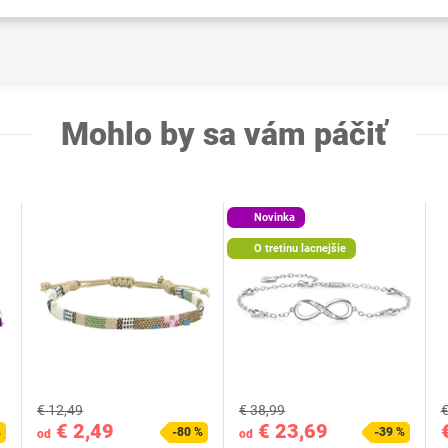
Mohlo by sa vám páčiť
Novinka
O tretinu lacnejšie
€ 12,49
€ 38,99
€
€ 2,49
€ 23,69
%
-80 %
-39 %
od
od