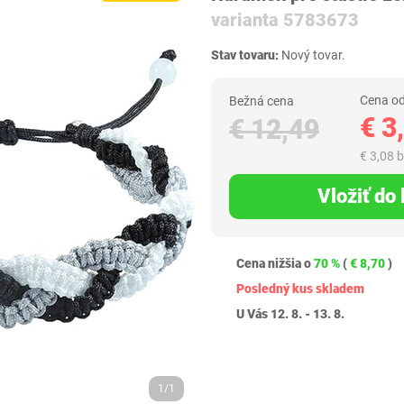
varianta 5783673
Stav tovaru:
Nový tovar.
Cena od
Bežná cena
€ 3
€ 12,49
€ 3,08 
Vložiť do
Cena nižšia o
70 %
(
€ 8,70
)
Posledný kus skladem
U Vás 12. 8. - 13. 8.
1/1