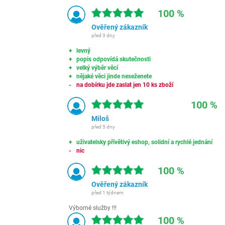
100 %
Ověřený zákazník
před 3 dny
levný
popis odpovídá skutečnosti
velký výběr věcí
nějaké věci jinde neseženete
na dobírku jde zaslat jen 10 ks zboží
100 %
Miloš
před 5 dny
uživatelsky přívětivý eshop, solidní a rychlé jednání
nic
100 %
Ověřený zákazník
před 1 týdnem
Výborné služby !!!
100 %