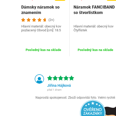
Dámsky náramok so
Náramok FANCIBAND
znamením
so štvorlístkom
(2×)
Hlavní materiál: obecný kov
Hlavní materiál: obecný kov
pozlacený Obvod [cm]: 18.5
Čtyřlístek
Posledný kus na sklade
Posledný kus na sklade
Jiřina Hájková
před 1 dnem
Naprostá spokojenost. Zboží odpovídá foto. Velmi rychl