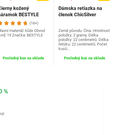
Čierny kožený
Dámska retiazka na
náramok BESTYLE
členok ChicSilver
(16×)
lavní materiál: kůže Obvod
Země původu: Čína. Hmotnost
cm]: 19 Značka: BESTYLE
položky: 2 gramy. Délka
položky: 22 centimetrů. Délka
řetízku: 22 centimetrů. Počet
kusů:…
Posledný kus na sklade
Posledný kus na sklade
0 %
uji.