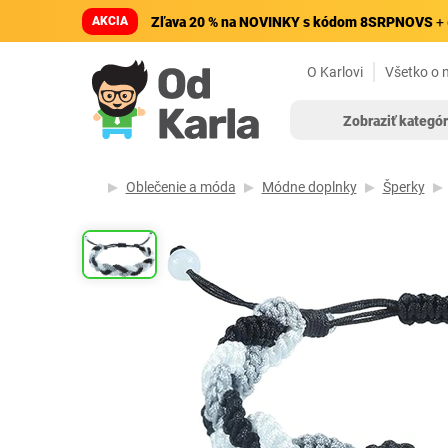
AKCIA
Zľava 20 % na NOVINKY s kódom 8SRPNOVS
+ 
O Karlovi
Všetko o 
Zobraziť kategór
Oblečenie a móda
Módne doplnky
Šperky