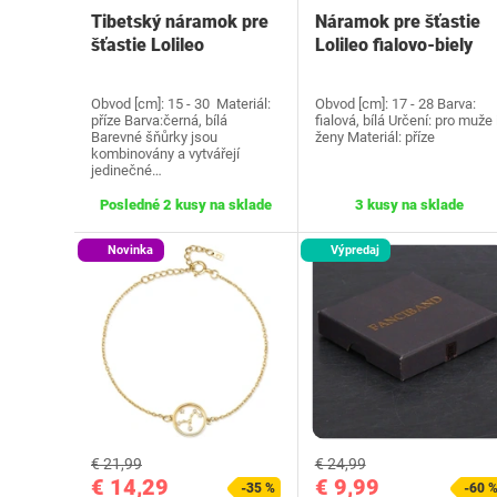
Tibetský náramok pre
Náramok pre šťastie
šťastie Lolileo
Lolileo fialovo-biely
Obvod [cm]: 15 - 30 Materiál:
Obvod [cm]: 17 - 28 Barva:
příze Barva:černá, bílá
fialová, bílá Určení: pro muže 
Barevné šňůrky jsou
ženy Materiál: příze
kombinovány a vytvářejí
jedinečné…
Posledné 2 kusy na sklade
3 kusy na sklade
Novinka
Výpredaj
€ 21,99
€ 24,99
€ 14,29
€ 9,99
-35 %
-60 