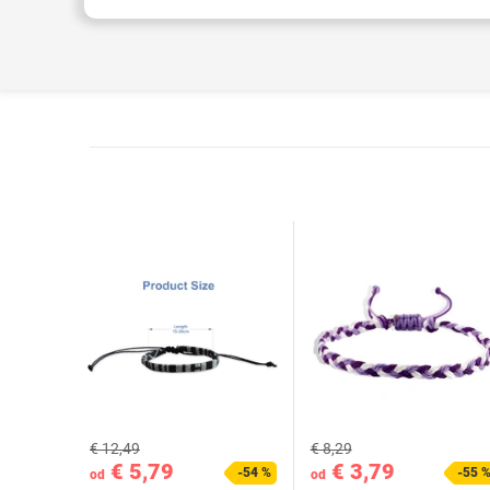
€ 12,49
€ 8,29
€ 5,79
€ 3,79
-54 %
-55 
od
od