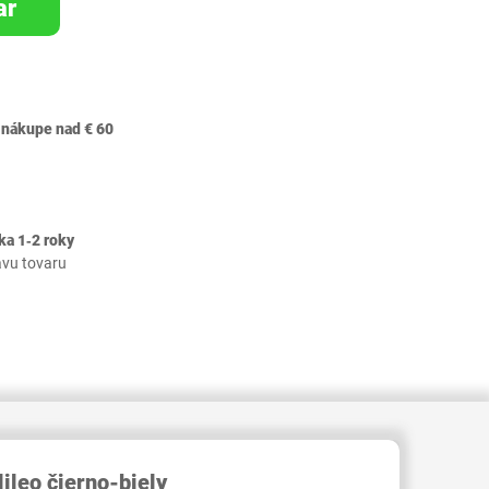
ar
 nákupe nad € 60
ka 1‐2 roky
avu tovaru
RID000004893236
ileo čierno-biely