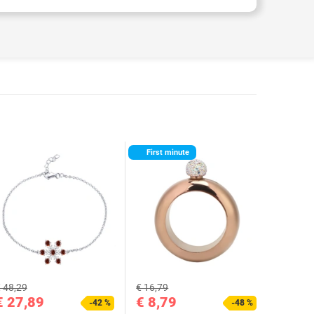
First minute
 48,29
€ 16,79
€ 27,89
€ 8,79
-42 %
-48 %