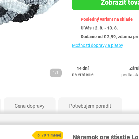
Zobraziť tov
Posledný variant na sklade
U Vás 12. 8. - 13. 8.
Dodanie od € 2,99, zdarma pri
Možnosti dopravy a platby
14 dní
Záru
1/1
na vrátenie
podľa st
Cena dopravy
Potrebujem poradiť
o 70 % menej
Náramok pre šťastie Lol