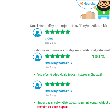
Karel získal díky spokojenosti ověřených zákazníků pr
LK94
před 2 dny
Výborná komunikace s prodejcem, spolehlivost, vstřícnost,
100 %
Ověřený zákazník
před 2 dny
Vše přesně odpovídalo fotkám inzerovaného zoží.
Ověřený zákazník
před 2 dny
Super bazar, velký výběr zboží, rozumné ceny, rychlost d
Nemám co bych napsal