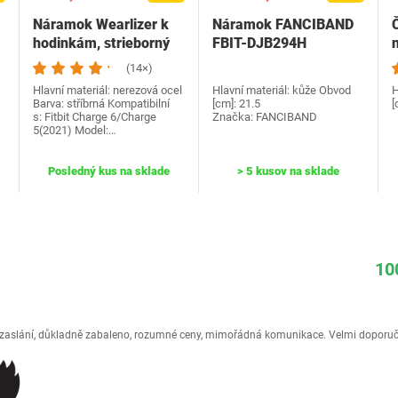
Náramok Wearlizer k
Náramok FANCIBAND
hodinkám, strieborný
FBIT-DJB294H
(14×)
Hlavní materiál: nerezová ocel
Hlavní materiál: kůže Obvod
H
Barva: stříbrná Kompatibilní
[cm]: 21.5
[
s: Fitbit Charge 6/Charge
Značka: FANCIBAND
5(2021) Model:…
Posledný kus na sklade
> 5 kusov na sklade
10
é zaslání, důkladně zabaleno, rozumné ceny, mimořádná komunikace. Velmi doporuč