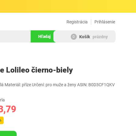
Registrácia
Prihlásenie
Hľadaj
Košík
prázdny
0
1624222
e Lolileo čierno-biely
ílá Materiál: příze Určení: pro muže a ženy ASIN: B0D3CF1QKV
rla
3,79
%