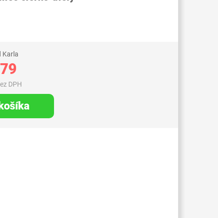
 Karla
,79
bez DPH
 košíka