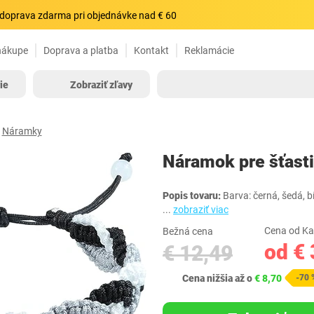
doprava zdarma pri objednávke nad € 60
nákupe
Doprava a platba
Kontakt
Reklamácie
ie
Zobraziť zľavy
Náramky
Náramok pre šťasti
Popis tovaru:
Barva: černá, šedá, b
...
zobraziť viac
Cena od Ka
Bežná cena
od € 
€ 12,49
Cena nižšia až o
€ 8,70
-70 