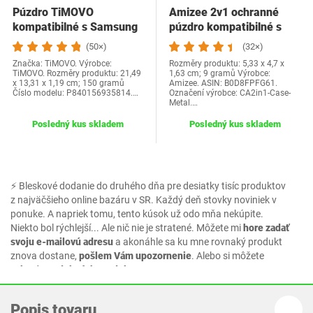
Púzdro TiMOVO
Amizee 2v1 ochranné
kompatibilné s Samsung
púzdro kompatibilné s
Galaxy Tab A9 8,7"…
Apple Watch…
(50×)
(32×)
Značka: TiMOVO. Výrobce:
Rozměry produktu: 5,33 x 4,7 x
TiMOVO. Rozměry produktu: 21,49
1,63 cm; 9 gramů Výrobce:
x 13,31 x 1,19 cm; 150 gramů
Amizee. ASIN: B0D8FPFG61.
Číslo modelu: P840156935814.…
Označení výrobce: CA2in1-Case-
Metal.…
Posledný kus skladem
Posledný kus skladem
⚡ Bleskové dodanie do druhého dňa pre desiatky tisíc produktov
z najväčšieho online bazáru v SR. Každý deň stovky noviniek v
ponuke. A napriek tomu, tento kúsok už odo mňa nekúpite.
Niekto bol rýchlejší... Ale nič nie je stratené. Môžete mi
hore zadať
svoju e-mailovú adresu
a akonáhle sa ku mne rovnaký produkt
znova dostane,
pošlem Vám upozornenie
. Alebo si môžete
vybrať z podobných produktov.
Popis tovaru