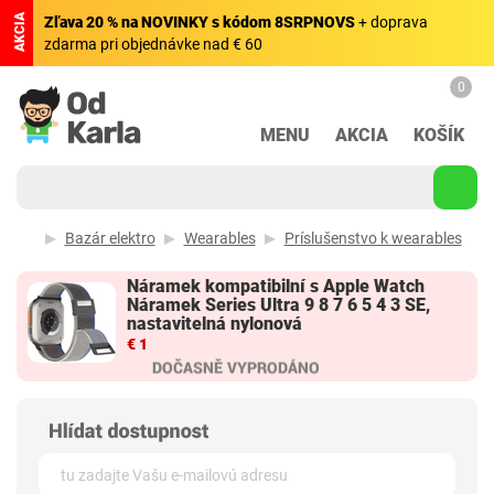
AKCIA
Zľava 20 % na NOVINKY s kódom 8SRPNOVS
+ doprava
zdarma pri objednávke nad € 60
0
MENU
AKCIA
KOŠÍK
Bazár elektro
Wearables
Príslušenstvo k wearables
Náramek kompatibilní s Apple Watch
Náramek Series Ultra 9 8 7 6 5 4 3 SE,
nastavitelná nylonová
€ 1