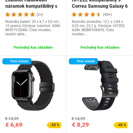
náramok kompatibilný s
Correa Samsung Galaxy 6
Apple Watch Ultral…
40mm…
(2×)
(45×)
Rozměry balení: 20 x 6,7 x 0,9 cm;
Rozměry produktu: 12,1 x 2,84 x
10 gramů.Výrobce: Lobnhot. ASIN:
0,53 cm; 22,7 g. Výrobce: HITZEE.
B09FYVZDM3. Číslo modelu:
ASIN: B0BWT68SHS. Číslo
iwatch série…
modelu:…
Posledný kus skladem
Posledný kus skladem
First minute
First minute
€ 13,99
€ 14,99
€ 6,69
€ 8,29
-53 %
-45 %