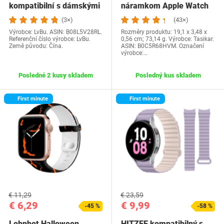
kompatibilní s dámskými
náramkom Apple Watch
hodinkami Fossil GEN…
Ultra 49 mm,…
(3×)
(43×)
Výrobce: LvBu. ASIN: B08L5V28RL.
Rozměry produktu: 19,1 x 3,48 x
Referenční číslo výrobce: LvBu.
0,56 cm; 73,14 g. Výrobce: Tasikar.
Země původu: Čína.
ASIN: B0C5R68HVM. Označení
výrobce:…
Posledné 2 kusy skladem
Posledný kus skladem
First minute
First minute
€ 11,29
€ 23,59
€ 6,29
€ 9,99
-45 %
-58 %
Lobnhot Halloween
HITZEE kompatibilný s