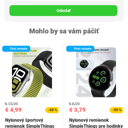
Odoslať
Mohlo by sa vám páčiť
First minute
First minute
€ 15,99
€ 8,99
€ 4,99
€ 3,79
-69 %
-59 %
Nylonový športový
Nylonový remienok
remienok SimpleThings
SimpleThings pre hodinky