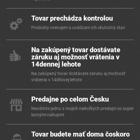
Tovar prechádza kontrolou
Produkty overujem a uvádzam ich skutočný stav
Na zakúpený tovar dostávate
záruku aj možnosť vrátenia v
14dennej lehote
Na zakúpený tovar dostávate záruku aj možnosť
vrátenia v 14dňovej lehote
Predajne po celom Česku
Navštívte jednu z mojich niekoľkých predajní so super
lacnými nákupmi
Tovar budete mať doma čoskoro