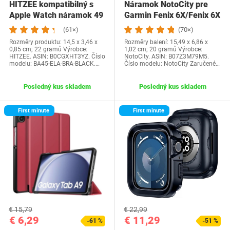
HITZEE kompatibilný s
Náramok NotoCity pre
Apple Watch náramok 49
Garmin Fenix 6X/Fenix 6X
mm 45 mm 44 mm…
Pro/Fenix…
(61×)
(70×)
Rozměry produktu: 14,5 x 3,46 x
Rozměry balení: 15,49 x 6,86 x
0,85 cm; 22 gramů Výrobce:
1,02 cm; 20 gramů Výrobce:
HITZEE. ASIN: B0CGXHT3YZ. Číslo
NotoCity. ASIN: B07Z3M79M5.
modelu: BA45-ELA-BRA-BLACK.…
Číslo modelu: NotoCity Zaručené…
Posledný kus skladem
Posledný kus skladem
First minute
First minute
€ 15,79
€ 22,99
€ 6,29
€ 11,29
-61 %
-51 %