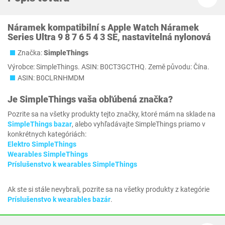
Náramek kompatibilní s Apple Watch Náramek
Series Ultra 9 8 7 6 5 4 3 SE, nastavitelná nylonová
Značka:
SimpleThings
Výrobce: SimpleThings. ASIN: B0CT3GCTHQ. Země původu: Čína.
ASIN: B0CLRNHMDM
Je
SimpleThings
vaša obľúbená značka?
Pozrite sa na všetky produkty tejto značky, ktoré mám na sklade na
SimpleThings bazar
, alebo vyhľadávajte SimpleThings priamo v
konkrétnych kategóriách:
Elektro SimpleThings
Wearables SimpleThings
Príslušenstvo k wearables SimpleThings
Ak ste si stále nevybrali, pozrite sa na všetky produkty z kategórie
Príslušenstvo k wearables bazár
.