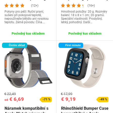
kompatibilný s…
Google Pixel 4 3…
(12×)
(16×)
Pokyny pro péči: Ruční praní,
Hmotnost položky: 20 g. Rozměry
sušení při pokojové teplotě,
balení: 18 x 8 x 1 cm; 20 gramů.
nepoužívejte bělidlo ani vysokou
Speciální vlastnosti: Prodyšný,
teplotu. Země původu: Čína.…
lehký, pohodlný. Další…
Posledný kus skladem
Posledný kus skladem
Čistím sklad
First minute
€ 22,49
€ 17,99
€ 6,69
€ 9,19
-71 %
-49 %
od
Náramek kompatibilní s
RhinoShield Bumper Case