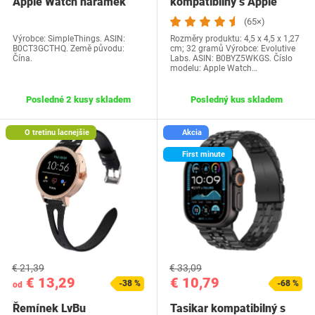
Apple Watch náramek
kompatibilný s Apple
Series Ultra 9 8…
Watch Series…
(65×)
Výrobce: SimpleThings. ASIN:
Rozměry produktu: 4,5 x 4,5 x 1,27
B0CT3GCTHQ. Země původu:
cm; 32 gramů Výrobce: Evolutive
Čína.
Labs. ASIN: B0BYZ5WKGS. Číslo
modelu: Apple Watch…
Posledné 2 kusy skladem
Posledný kus skladem
O tretinu lacnejšie
Akcia
First minute
€ 21,39
€ 33,09
€ 13,29
€ 10,79
-38 %
-68 %
od
Řemínek LvBu
Tasikar kompatibilný s