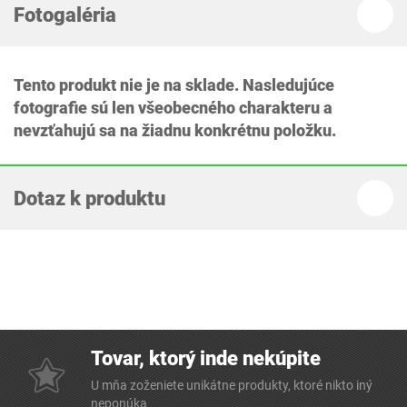
Fotogaléria
Tento produkt nie je na sklade. Nasledujúce
fotografie sú len všeobecného charakteru a
nevzťahujú sa na žiadnu konkrétnu položku.
Dotaz k produktu
Tovar, ktorý inde nekúpite
U mňa zoženiete unikátne produkty, ktoré nikto iný
neponúka