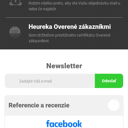
Robím všetko preto, aby ste Vašu objednávku mali u
seba čo najskôr
Heureka Overené zákazníkmi
Som držiteľom prestížneho certifikátu Overené
zákazníkmi
Newsletter
Odoslať
Referencie a recenzie