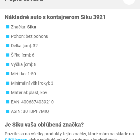
Nákladné auto s kontajnerom Siku 3921
Značka:
Siku
Pohon: bez pohonu
Délka [cm]: 32
Šířka [cm]: 6
Výška [cm]: 8
Měřítko: 1:50
Minimální věk [roky]: 3
Materiál: plast, kov
EAN: 4006874039210
ASIN: B01BPF7MIQ
Je
Siku
vaša obľúbená značka?
Pozrite sa na všetky produkty tejto značky, ktoré mám na sklade na