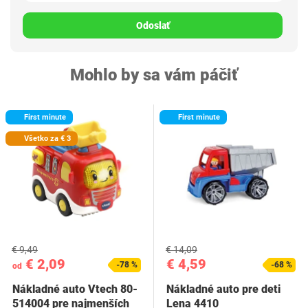
Odoslať
Mohlo by sa vám páčiť
First minute
First minute
Všetko za € 3
€ 9,49
€ 14,09
€ 2,09
€ 4,59
-78 %
-68 %
od
Nákladné auto Vtech ‎80-
Nákladné auto pre deti
514004 pre najmenších
Lena 4410