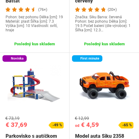
Battat
červený
(76×)
(20×)
Pohon: bez pohonu Délka [cm]: 19
Značka: Siku Barva: červená
Materiál: plast Šířka [cm]: 7.3
Pohon: bez pohonu Délka [cm]:
Výška [cm]: 10 Vlastnosti: svítí,
19.5 Počet balení (dle výrobce): 1
hraje
Šířka [cm]: 12.3…
Posledný kus skladem
Posledný kus skladem
Novinka
First minute
€ 73,19
€ 12,99
€ 37,69
€ 4,59
-49 %
-65 %
od
Parkovisko s autíčkom
Model auta Siku 2358