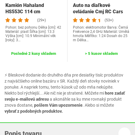
Kamión Hahaland
Auto na diaľkové
HS553C 114 cm
ovládanie Cmj RC Cars
čierne
(29×)
(53×)
Pohon: bez pohonu Délka [cm]: 42
Pohon: elektromotor Barva: Černá
Materiál: plast Šířka [cm]: 13.3
Frekvence 2,4 GHz Materiál: Umělá
Výška [cm]: 10.9 Minimální věk
hmota Měřítko: 1:24 Dosah do 25
[roky]: 3…
m Délka…
Posledné 2 kusy skladem
> 5 kusov skladem
⚡ Bleskové dodanie do druhého dňa pre desiatky tisíc produktov
z najväčšieho online bazáru v SR. Každý deň stovky noviniek v
ponuke. A napriek tomu, tento kúsok už odo mňa nekúpite.
Niekto bol rýchlejší... Ale nič nie je stratené. Môžete mi
hore zadať
svoju e-mailovú adresu
a akonáhle sa ku mne rovnaký produkt
znova dostane,
pošlem Vám upozornenie
. Alebo si môžete
vybrať z podobných produktov.
Popis tovaru