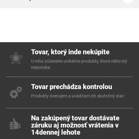
Tovar, ktorý inde nekúpite
U mňa zoženiete unikátne produkty, ktoré nikto iný
neponúka
Tovar prechádza kontrolou
Produkty overujem a uvádzam ich skutočný stav
Na zakúpený tovar dostávate
záruku aj možnosť vrátenia v
14dennej lehote