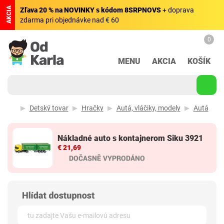
AKCIA
Zľava 20 % na NOVINKY s kódom 8SRPNOVS
+ doprava
zdarma pri objednávke nad € 60
0
MENU
AKCIA
KOŠÍK
Detský tovar
Hračky
Autá, vláčiky, modely
Autá
Nákladné auto s kontajnerom Siku 3921
€ 21,69