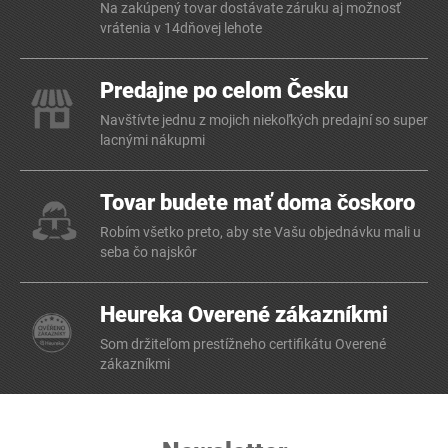
Na zakúpený tovar dostávate záruku aj možnosť
vrátenia v 14dňovej lehote
Predajne po celom Česku
Navštívte jednu z mojich niekoľkých predajní so super
lacnými nákupmi
Tovar budete mať doma čoskoro
Robím všetko preto, aby ste Vašu objednávku mali u
seba čo najskôr
Heureka Overené zákazníkmi
Som držiteľom prestížneho certifikátu Overené
zákazníkmi