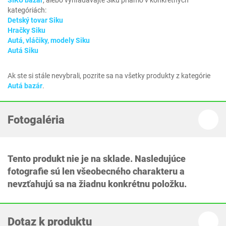
SIKU bazar
, alebo vyhľadávajte Siku priamo v konkrétnych
kategóriách:
Detský tovar Siku
Hračky Siku
Autá, vláčiky, modely Siku
Autá Siku
Ak ste si stále nevybrali, pozrite sa na všetky produkty z kategórie
Autá bazár
.
Fotogaléria
Tento produkt nie je na sklade. Nasledujúce
fotografie sú len všeobecného charakteru a
nevzťahujú sa na žiadnu konkrétnu položku.
Dotaz k produktu