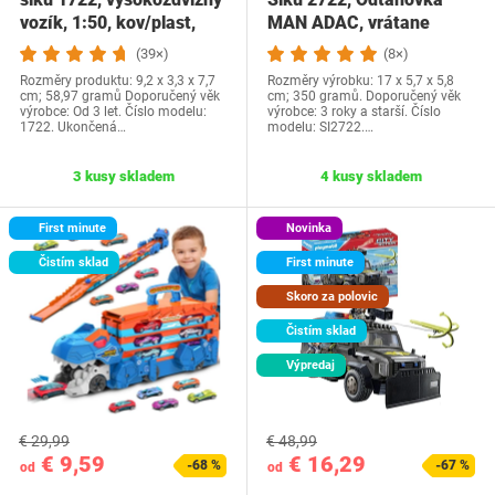
vozík, 1:50, kov/plast,
MAN ADAC, vrátane
červená,…
autíčka na…
(39×)
(8×)
Rozměry produktu: 9,2 x 3,3 x 7,7
Rozměry výrobku: 17 x 5,7 x 5,8
cm; 58,97 gramů Doporučený věk
cm; 350 gramů. Doporučený věk
výrobce: Od 3 let. Číslo modelu:
výrobce: 3 roky a starší. Číslo
1722. Ukončená…
modelu: SI2722.…
3 kusy skladem
4 kusy skladem
First minute
Novinka
Čistím sklad
First minute
Skoro za polovic
Čistím sklad
Výpredaj
€ 29,99
€ 48,99
€ 9,59
€ 16,29
-68 %
-67 %
od
od