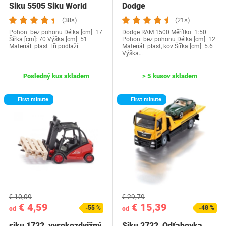
Siku 5505 Siku World
Dodge
(38×)
(21×)
Pohon: bez pohonu Délka [cm]: 17
Dodge RAM 1500 Měřítko: 1:50
Šířka [cm]: 70 Výška [cm]: 51
Pohon: bez pohonu Délka [cm]: 12
Materiál: plast Tři podlaží
Materiál: plast, kov Šířka [cm]: 5.6
Výška…
Posledný kus skladem
> 5 kusov skladem
First minute
First minute
€ 10,09
€ 29,79
€ 4,59
€ 15,39
-55 %
-48 %
od
od
siku 1722, vysokozdvižný
Siku 2722, Odťahovka