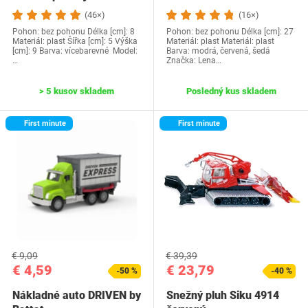
(46×)
(16×)
Pohon: bez pohonu Délka [cm]: 8
Pohon: bez pohonu Délka [cm]: 27
Materiál: plast Šířka [cm]: 5 Výška
Materiál: plast Materiál: plast
[cm]: 9 Barva: vícebarevné Model:
Barva: modrá, červená, šedá
…
Značka: Lena…
> 5 kusov skladem
Posledný kus skladem
First minute
First minute
€ 9,09
€ 39,39
€ 4,59
€ 23,79
-50 %
-40 %
Nákladné auto DRIVEN by
Snežný pluh Siku 4914