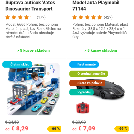
Súprava autíčok Vatos
Model auta Playmobil
Dinosaurier Transport
71144
(17×)
(42×)
Model: 6666 Pohon: bez pohonu
Pohon: bez pohonu Materiál: plast
Materiál: plast, kov Rozložitelné na
Rozměry: ‎38,5 x 12,5 x 28,4 cm ‎1
závodní dráhu Sada obsahuje
AAA vyžaduje baterie ‎Playmobil®
skvělé nákladní…
City…
> 5 kusov skladem
> 5 kusov skladem
Čistím sklad
First minute
O tretinu lacnejšie
Skoro za polovic
Výpredaj
€ 24,59
€ 20,99
€ 8,29
€ 7,09
-66 %
-66 %
od
od