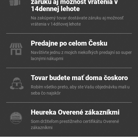
záruku aj možnosť vrátenia v
14dennej lehote
Na zakúpený tovar dostávate záruku aj možnosť
vrátenia v 14dňovej lehote
Predajne po celom Česku
Navštívte jednu z mojich niekoľkých predajní so super
lacnými nákupmi
Tovar budete mať doma čoskoro
Robím všetko preto, aby ste Vašu objednávku mali u
seba čo najskôr
Heureka Overené zákazníkmi
Som držiteľom prestížneho certifikátu Overené
zákazníkmi