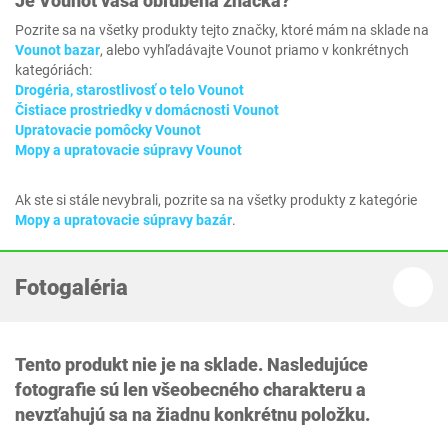
Je
Vounot
vaša obľúbená značka?
Pozrite sa na všetky produkty tejto značky, ktoré mám na sklade na
Vounot bazar
, alebo vyhľadávajte Vounot priamo v konkrétnych
kategóriách:
Drogéria, starostlivosť o telo Vounot
Čistiace prostriedky v domácnosti Vounot
Upratovacie pomôcky Vounot
Mopy a upratovacie súpravy Vounot
Ak ste si stále nevybrali, pozrite sa na všetky produkty z kategórie
Mopy a upratovacie súpravy bazár
.
Fotogaléria
Tento produkt nie je na sklade. Nasledujúce
fotografie sú len všeobecného charakteru a
nevzťahujú sa na žiadnu konkrétnu položku.