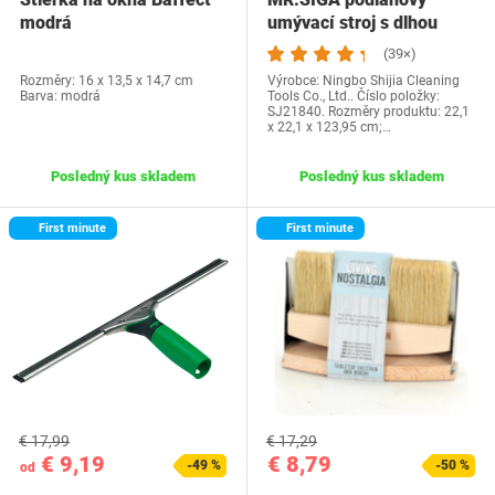
modrá
umývací stroj s dlhou
rukoväťou, 2 v 1…
(39×)
Rozměry: 16 x 13,5 x 14,7 cm
Výrobce: Ningbo Shijia Cleaning
Barva: modrá
Tools Co., Ltd.. Číslo položky:
SJ21840. Rozměry produktu: 22,1
x 22,1 x 123,95 cm;…
Posledný kus skladem
Posledný kus skladem
First minute
First minute
€ 17,99
€ 17,29
€ 9,19
€ 8,79
-49 %
-50 %
od