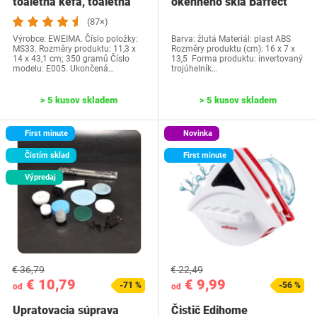
toaletná kefa, toaletná
okenného skla Baffect
kefa…
(87×)
Výrobce: EWEIMA. Číslo položky:
Barva: žlutá Materiál: plast ABS
MS33. Rozměry produktu: 11,3 x
Rozměry produktu (cm): 16 x 7 x
14 x 43,1 cm; 350 gramů Číslo
13,5 Forma produktu: invertovaný
modelu: E005. Ukončená…
trojúhelník…
> 5 kusov skladem
> 5 kusov skladem
First minute
Novinka
Čistím sklad
First minute
Výpredaj
€ 36,79
€ 22,49
€ 10,79
€ 9,99
-71 %
-56 %
od
od
Upratovacia súprava
Čistič Edihome