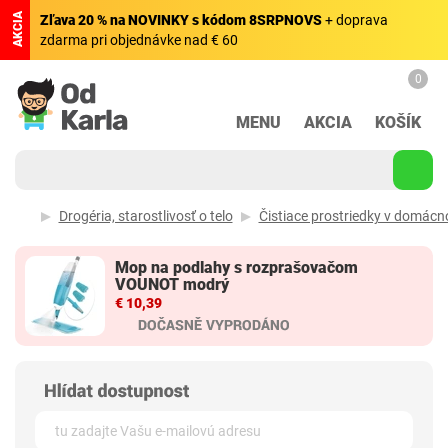
AKCIA
Zľava 20 % na NOVINKY s kódom 8SRPNOVS
+ doprava
zdarma pri objednávke nad € 60
0
MENU
AKCIA
KOŠÍK
Drogéria, starostlivosť o telo
Čistiace prostriedky v domácn
Mop na podlahy s rozprašovačom
VOUNOT modrý
€ 10,39