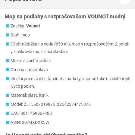
Mop na podlahy s rozprašovačom VOUNOT modrý
Značka:
Vounot
Druh: mop
Části: nádržka na vodu (650 ml), mop s rozprašovačem, 2 potah
y z mikrovlákna, čistící škrabka
Mokré a suché čištění
Otočná stírací hlava
Ideální pro dlaždice, laminát a parkety, vhodné také na čištění citl
ivých podlah.
Materiál: plast, hliník
Model: 2515507019876_22642374475876
EAN: 8011469867488
ASIN: B07GXDXX3W