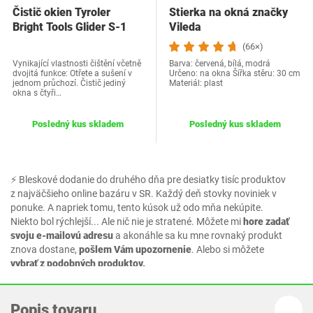
Čistič okien Tyroler
Stierka na okná značky
Bright Tools Glider S-1
Vileda
(66×)
Vynikající vlastnosti čištění včetně
Barva: červená, bílá, modrá
dvojitá funkce: Otřete a sušení v
Určeno: na okna Šířka stěru: 30 cm
jednom průchozí. Čistič jediný
Materiál: plast
okna s čtyři…
Posledný kus skladem
Posledný kus skladem
⚡ Bleskové dodanie do druhého dňa pre desiatky tisíc produktov
z najväčšieho online bazáru v SR. Každý deň stovky noviniek v
ponuke. A napriek tomu, tento kúsok už odo mňa nekúpite.
Niekto bol rýchlejší... Ale nič nie je stratené. Môžete mi
hore zadať
svoju e-mailovú adresu
a akonáhle sa ku mne rovnaký produkt
znova dostane,
pošlem Vám upozornenie
. Alebo si môžete
vybrať z podobných produktov.
Popis tovaru