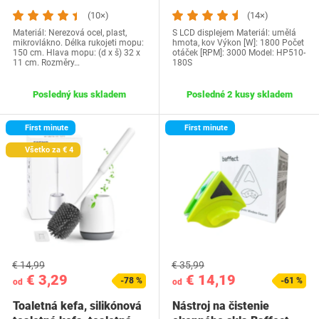
(10×)
(14×)
Materiál: Nerezová ocel, plast,
S LCD displejem Materiál: umělá
mikrovlákno. Délka rukojeti mopu:
hmota, kov Výkon [W]: 1800 Počet
150 cm. Hlava mopu: (d x š) 32 x
otáček [RPM]: 3000 Model: ‎HP510-
11 cm. Rozměry…
180S
Posledný kus skladem
Posledné 2 kusy skladem
First minute
First minute
Všetko za € 4
€ 14,99
€ 35,99
€ 3,29
€ 14,19
-78 %
-61 %
od
od
Toaletná kefa, silikónová
Nástroj na čistenie