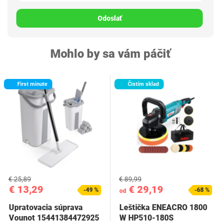
Odoslať
Mohlo by sa vám páčiť
First minute
Čistím sklad
€ 25,89
€ 89,99
€ 13,29
€ 29,19
-49 %
-68 %
od
Upratovacia súprava
Leštička ENEACRO 1800
Vounot 15441384472925
W HP510-180S