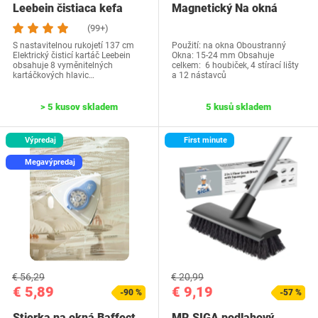
Leebein čistiaca kefa
Magnetický Na okná
(99+)
S nastavitelnou rukojetí 137 cm
Použití: na okna Oboustranný
Elektrický čisticí kartáč Leebein
Okna: 15-24 mm Obsahuje
obsahuje 8 vyměnitelných
celkem: 6 houbiček, 4 stírací lišty
kartáčkových hlavic…
a 12 nástavců
> 5 kusov skladem
5 kusů skladem
Výpredaj
First minute
Megavýpredaj
€ 56,29
€ 20,99
€ 5,89
€ 9,19
-90 %
-57 %
Stierka na okná Baffect
MR.SIGA podlahový