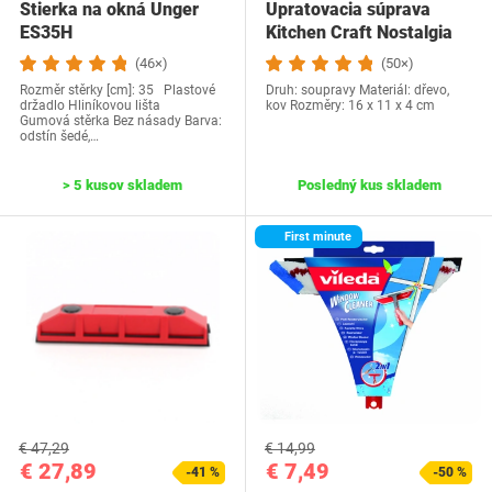
Stierka na okná Unger
Upratovacia súprava
ES35H
Kitchen Craft Nostalgia
(46×)
(50×)
Rozměr stěrky [cm]: 35 Plastové
Druh: soupravy Materiál: dřevo,
držadlo Hliníkovou lišta
kov Rozměry: 16 x 11 x 4 cm
Gumová stěrka Bez násady Barva:
odstín šedé,…
> 5 kusov skladem
Posledný kus skladem
First minute
€ 47,29
€ 14,99
€ 27,89
€ 7,49
-41 %
-50 %