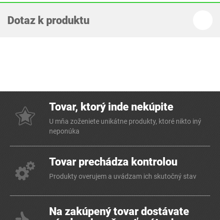
Dotaz k produktu
Tovar, ktorý inde nekúpite
U mňa zoženiete unikátne produkty, ktoré nikto iný
neponúka
Tovar prechádza kontrolou
Produkty overujem a uvádzam ich skutočný stav
Na zakúpený tovar dostávate