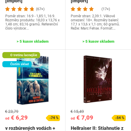
[Import]
[Import]
(67×)
(17×)
Poměr stran: 16:9 - 1,85:1, 16:9.
Poměr stran: 2,39:1. Věkové
Rozměry produktu: 18,03 x 13,76 x
omezení: 18+. Rozměry balení:
1,48 cm; 83,16 gramů. Referenční
17,1 x 13,6 x 1,1 cm; 60 gramů.
číslo výrobce:…
Režie: Marc Fehse. Formát:…
> 5 kusov skladem
> 5 kusov skladem
O tretinu lacnejšie
Čistím sklad
€ 23,79
€ 15,49
€ 6,29
€ 7,09
-74 %
-54 %
od
od
v rozbúrených vodách +
Hellraiser II: Stiahnutie z