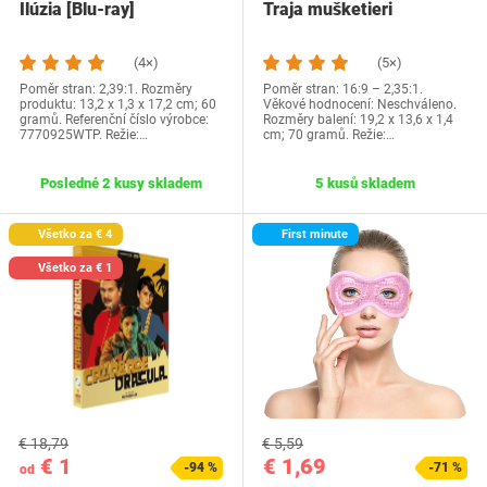
Ilúzia [Blu-ray]
Traja mušketieri
(4×)
(5×)
Poměr stran: 2,39:1. Rozměry
Poměr stran: 16:9 – 2,35:1.
produktu: 13,2 x 1,3 x 17,2 cm; 60
Věkové hodnocení: Neschváleno.
gramů. Referenční číslo výrobce:
Rozměry balení: 19,2 x 13,6 x 1,4
7770925WTP. Režie:…
cm; 70 gramů. Režie:…
Posledné 2 kusy skladem
5 kusů skladem
Všetko za € 4
First minute
Všetko za € 1
€ 18,79
€ 5,59
€ 1
€ 1,69
-94 %
-71 %
od