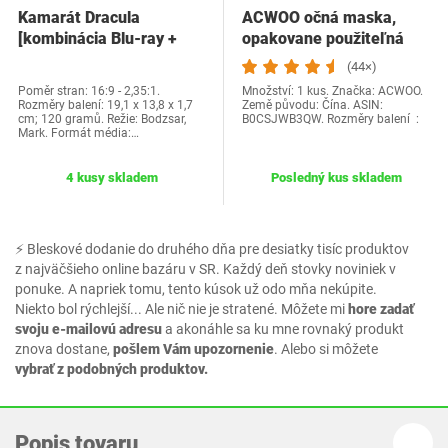
Kamarát Dracula
ACWOO očná maska,
[kombinácia Blu-ray +
opakovane použiteľná
DVD]
maska ​​na studené…
(44×)
Poměr stran: 16:9 - 2,35:1.
Množství: 1 kus. Značka: ACWOO.
Rozměry balení: 19,1 x 13,8 x 1,7
Země původu: Čína. ASIN:
cm; 120 gramů. Režie: Bodzsar,
B0CSJWB3QW. Rozměry balení ‏ :
Mark. Formát média:…
4 kusy skladem
Posledný kus skladem
⚡ Bleskové dodanie do druhého dňa pre desiatky tisíc produktov
z najväčšieho online bazáru v SR. Každý deň stovky noviniek v
ponuke. A napriek tomu, tento kúsok už odo mňa nekúpite.
Niekto bol rýchlejší... Ale nič nie je stratené. Môžete mi
hore zadať
svoju e-mailovú adresu
a akonáhle sa ku mne rovnaký produkt
znova dostane,
pošlem Vám upozornenie
. Alebo si môžete
vybrať z podobných produktov.
Popis tovaru