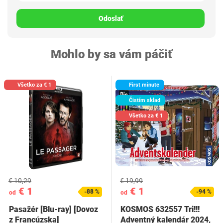
Odoslať
Mohlo by sa vám páčiť
Všetko za € 1
First minute
Čistím sklad
Všetko za € 1
€ 10,29
€ 19,99
€ 1
€ 1
-88 %
-94 %
od
od
Pasažér [Blu-ray] [Dovoz
KOSMOS 632557 Tri!!!
z Francúzska]
Adventný kalendár 2024,