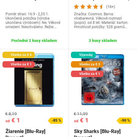
objavte…
(16×)
Poměr stran: 16:9 - 2,35:1.
Značka: Cosmos. Barva:
Ukončená položka (výroba
vícebarevná. Věkové rozmezí
ukončena výrobcem): Ne. Věkové
(popis): od 8 let. Materiál: karton.
omezení: Neschváleno. Režie:…
Hmotnost položky: 528 gramů…
Posledné 2 kusy skladem
3 kusy skladem
Všetko za € 4
Výpredaj
Všetko za € 1
Všetko za € 3
Všetko za € 1
€ 8,19
€ 11,99
€ 1
€ 1
-85 %
-90 %
od
od
Žiarenie [Blu-Ray]
Sky Sharks [Blu-Ray]