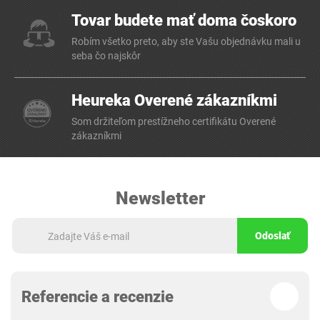
Tovar budete mať doma čoskoro
Robím všetko preto, aby ste Vašu objednávku mali u
seba čo najskôr
Heureka Overené zákazníkmi
Som držiteľom prestížneho certifikátu Overené
zákazníkmi
Newsletter
Odoslať
Referencie a recenzie