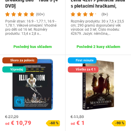
DVD]
s pletacími hračkami,
skladacia…
(60×)
(8×)
Poměr stran: 16:9 - 1,77:1, 16:9 -
Rozměry produktu: 30 x 7,5 x 23,5
1,78:1. Věkové omezení: Vhodné
cm; 290 gramů doporučený věk
pro děti od 16 let. Rozměry
výrobce: od 3 let. Číslo modelu:
produktu: 13,4 x 2,8 x…
42679. Jazyk: němčina,…
Posledný kus skladem
Posledné 2 kusy skladem
Skoro za polovic
First minute
Výpredaj
Všetko za € 1
€ 27,29
€ 11,59
€ 10,79
€ 1
-60 %
-90 %
od
od