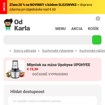
AKCIA
Zľava 20 % na NOVINKY s kódom SLE25NVKS
+ doprava
zdarma pri objednávke nad € 60
0
MENU
AKCIA
KOŠÍK
Dom a záhrada
Kuchynské vybavenie
Kuchynské náčini
Mlynček na mäso Upohyee UPOHYEE
€ 15,39