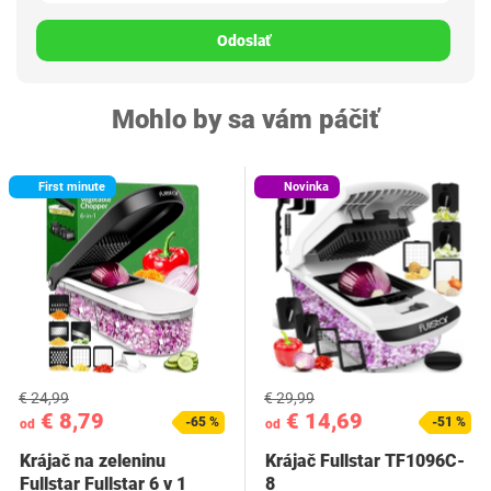
Odoslať
Mohlo by sa vám páčiť
First minute
Novinka
€ 24,99
€ 29,99
€ 8,79
€ 14,69
-65 %
-51 %
od
od
Krájač na zeleninu
Krájač Fullstar TF1096C-
Fullstar Fullstar 6 v 1
8