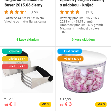
Buyer 2015.03 čierny
s nádobou - krájač
zeleniny…
(17×)
(99+)
Rozměry: 44.5 x 19.5 x 15 cm
Rozměry produktu: 9,5 x 9,5 x
Vhodné do myčky Barva: černá
25,81 cm; 498,95 gramů
Hmotnost produktu: 499 gramů
Maximální hmotnost displeje:
1,02…
4 kusy skladem
3 kusy skladem
Výpredaj
First minute
Všetko za € 4
Všetko za € 3
Všetko za € 1
€ 12,89
€ 15,99
€ 1
€ 3
-91 %
-82 %
od
od