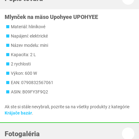
Mlynček na mäso Upohyee UPOHYEE
Materiál: hliníkové
Napájení: elektrické
Název modelu: mini
Kapacita: 2 L
2 rychlosti
Výkon: 600 W
EAN: 0790832567061
ASIN: B09FY3F9Q2
Ak ste si stále nevybrali, pozrite sa na všetky produkty z kategórie
Krájače bazár
.
Fotogaléria