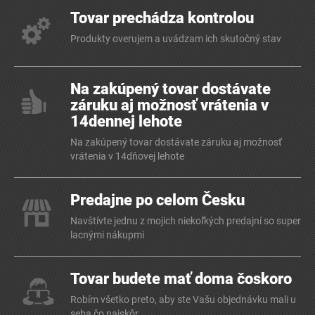
Tovar prechádza kontrolou
Produkty overujem a uvádzam ich skutočný stav
Na zakúpený tovar dostávate
záruku aj možnosť vrátenia v
14dennej lehote
Na zakúpený tovar dostávate záruku aj možnosť
vrátenia v 14dňovej lehote
Predajne po celom Česku
Navštívte jednu z mojich niekoľkých predajní so super
lacnými nákupmi
Tovar budete mať doma čoskoro
Robím všetko preto, aby ste Vašu objednávku mali u
seba čo najskôr