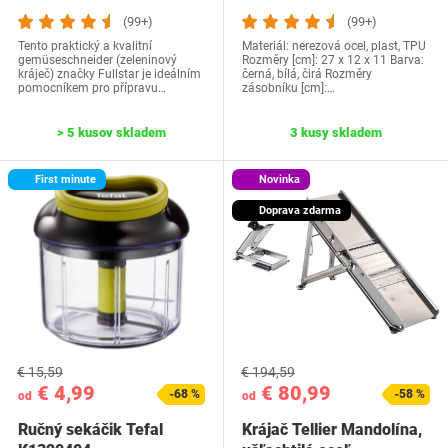
(99+)
(99+)
Tento praktický a kvalitní
Materiál: nerezová ocel, plast, TPU
gemüseschneider (zeleninový
Rozměry [cm]: 27 x 12 x 11 Barva:
kráječ) značky Fullstar je ideálním
černá, bílá, čirá Rozměry
pomocníkem pro přípravu…
zásobníku [cm]:…
> 5 kusov skladem
3 kusy skladem
First minute
Novinka
Doprava zdarma
€ 15,59
€ 194,59
€ 4,99
€ 80,99
-68 %
-58 %
od
od
Ručný sekáčik Tefal
Krájač Tellier Mandolína,