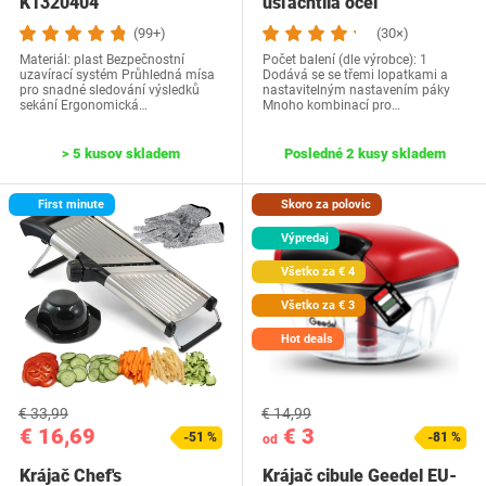
K1320404
ušľachtilá oceľ
(99+)
(30×)
Materiál: plast Bezpečnostní
Počet balení (dle výrobce): 1
uzavírací systém Průhledná mísa
Dodává se se třemi lopatkami a
pro snadné sledování výsledků
nastavitelným nastavením páky
sekání Ergonomická…
Mnoho kombinací pro…
> 5 kusov skladem
Posledné 2 kusy skladem
First minute
Skoro za polovic
Výpredaj
Všetko za € 4
Všetko za € 3
Hot deals
€ 33,99
€ 14,99
€ 16,69
€ 3
-51 %
-81 %
od
Krájač Chef's
Krájač cibule Geedel EU-