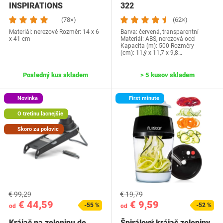
INSPIRATIONS
322
(78×)
(62×)
Materiál: nerezové Rozměr: 14 x 6
Barva: červená, transparentní
x 41 cm
Materiál: ABS, nerezová ocel
Kapacita (m): 500 Rozměry
(cm): ‎11,ý x 11,7 x 9,8…
Posledný kus skladem
> 5 kusov skladem
Novinka
First minute
O tretinu lacnejšie
Skoro za polovic
€ 99,29
€ 19,79
€ 44,59
€ 9,59
-55 %
-52 %
od
od
Krájač na zeleninu de
Špirálový krájač zeleniny