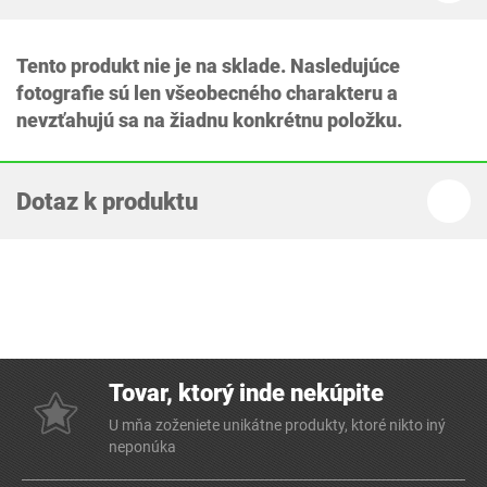
Tento produkt nie je na sklade. Nasledujúce
fotografie sú len všeobecného charakteru a
nevzťahujú sa na žiadnu konkrétnu položku.
Dotaz k produktu
Tovar, ktorý inde nekúpite
U mňa zoženiete unikátne produkty, ktoré nikto iný
neponúka