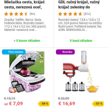
Miešačka cesta, krájač
GDL ručný krájač, ručný
cesta, nerezová oceľ,
krájač zeleniny do
miešačka múky,…
kuchyne, ručný…
(9×)
(31×)
Značka: YellRin. Barva: Sada
Rozměry balení: 13,8 x 13,8 x 12
hnětače těsta. Rozměry balení:
cm; 324 gramů Návod na údržbu:
17,2 x 14,4 x 5,2 cm; 360 gramů.
Ruční praní. Potřebné baterie: Ne.
Materiál: nerezová ocel.…
ASIN: B0BW43N6JS.…
> 5 kusov skladem
5 kusů skladem
First minute
Novinka
€ 15,19
€ 33,99
€ 7,09
€ 16,69
-54 %
-51 %
od