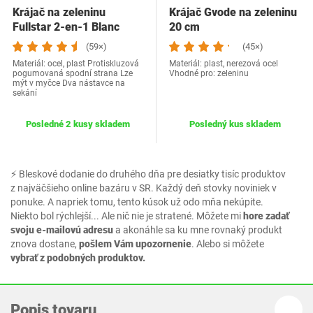
Krájač na zeleninu
Krájač Gvode na zeleninu
Fullstar 2-en-1 Blanc
20 cm
(59×)
(45×)
Materiál: ocel, plast Protiskluzová
Materiál: plast, nerezová ocel
pogumovaná spodní strana Lze
Vhodné pro: zeleninu
mýt v myčce Dva nástavce na
sekání
Posledné 2 kusy skladem
Posledný kus skladem
⚡ Bleskové dodanie do druhého dňa pre desiatky tisíc produktov
z najväčšieho online bazáru v SR. Každý deň stovky noviniek v
ponuke. A napriek tomu, tento kúsok už odo mňa nekúpite.
Niekto bol rýchlejší... Ale nič nie je stratené. Môžete mi
hore zadať
svoju e-mailovú adresu
a akonáhle sa ku mne rovnaký produkt
znova dostane,
pošlem Vám upozornenie
. Alebo si môžete
vybrať z podobných produktov.
Popis tovaru