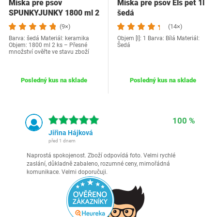
Miska pre psov
Miska pre psov Els pet 1l
SPUNKYJUNKY 1800 ml 2
šedá
ks
(9×)
(14×)
Barva: šedá Materiál: keramika
Objem [l]: 1 Barva: Bílá Materiál:
Objem: 1800 ml 2 ks – Přesné
Šedá
množství ověřte ve stavu zboží
Posledný kus na sklade
Posledný kus na sklade
100 %
Jiřina Hájková
před 1 dnem
Naprostá spokojenost. Zboží odpovídá foto. Velmi rychlé
zaslání, důkladně zabaleno, rozumné ceny, mimořádná
komunikace. Velmi doporučuji.