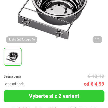
Ilustračné fotografie
1/1
€ 12,19
Bežná cena
od € 4,59
Cena od Karla
Vyberte si z 2 variant