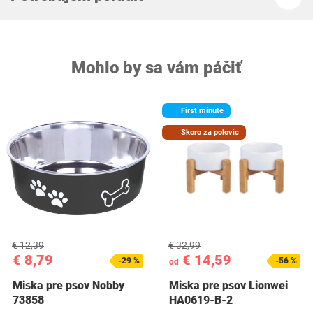
Mohlo by sa vám páčiť
First minute
Skoro za polovic
€ 12,39
€ 32,99
€ 8,79
€ 14,59
-29 %
-56 %
od
Miska pre psov Nobby
Miska pre psov Lionwei
73858
HA0619-B-2