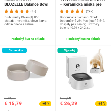
BLUZELLE Balance Bowl
– Keramická miska pre
psov…
(8×)
(29×)
Druh: misky Objem [l]: 850
Doporučené plemeno: Střední.
Materiál: keramika, dřevo Barva:
Doporučený věk: Pes (např. štěně,
odstín hnědé a zelené
dospělý pes, senior). Rozměry
balení: 40,29 x 24,2 x…
Posledný kus na sklade
Posledný kus na sklade
Čistím sklad
Výpredaj
€ 49,99
€ 68,59
€ 15,79
€ 26,29
-68 %
-62 %