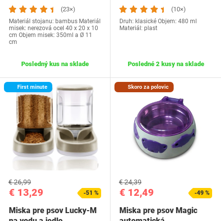
(23×)
(10×)
Materiál stojanu: bambus Materiál
Druh: klasické Objem: 480 ml
misek: nerezová ocel 40 x 20 x 10
Materiál: plast
cm Objem misek: 350ml a Ø 11
cm
Posledný kus na sklade
Posledné 2 kusy na sklade
First minute
Skoro za polovic
€ 26,99
€ 24,39
€ 13,29
€ 12,49
-51 %
-49 %
Miska pre psov Lucky-M
Miska pre psov Magic
na vodu a jedlo
automatická