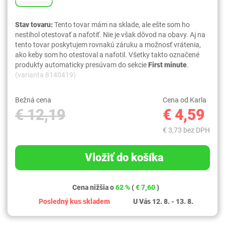
Stav tovaru:
Tento tovar mám na sklade, ale ešte som ho
nestihol otestovať a nafotiť. Nie je však dôvod na obavy. Aj na
tento tovar poskytujem rovnakú záruku a možnosť vrátenia,
ako keby som ho otestoval a nafotil. Všetky takto označené
produkty automaticky presúvam do sekcie
First minute
.
(varianta 8140419)
Bežná cena
Cena od Karla
€ 12,19
€ 4,59
€ 3,73 bez DPH
Vložiť do košíka
Cena nižšia o
62 %
(
€ 7,60
)
Posledný kus skladem
U Vás 12. 8. - 13. 8.