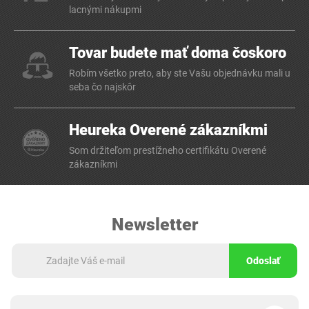
lacnými nákupmi
Tovar budete mať doma čoskoro
Robím všetko preto, aby ste Vašu objednávku mali u
seba čo najskôr
Heureka Overené zákazníkmi
Som držiteľom prestížneho certifikátu Overené
zákazníkmi
Newsletter
Odoslať