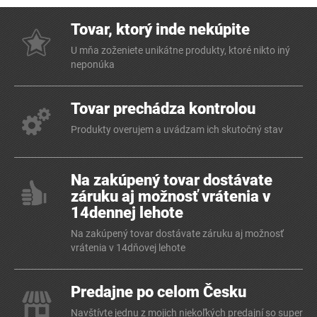
Tovar, ktorý inde nekúpite
U mňa zoženiete unikátne produkty, ktoré nikto iný
neponúka
Tovar prechádza kontrolou
Produkty overujem a uvádzam ich skutočný stav
Na zakúpený tovar dostávate
záruku aj možnosť vrátenia v
14dennej lehote
Na zakúpený tovar dostávate záruku aj možnosť
vrátenia v 14dňovej lehote
Predajne po celom Česku
Navštívte jednu z mojich niekoľkých predajní so super