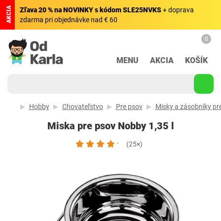
AKCIA
Zľava 20 % na NOVINKY s kódom SLE25NVKS
+ doprava
zdarma pri objednávke nad € 60
0
MENU
AKCIA
KOŠÍK
Hobby
Chovateľstvo
Pre psov
Misky a zásobníky pr
Miska pre psov Nobby 1,35 l
(25×)