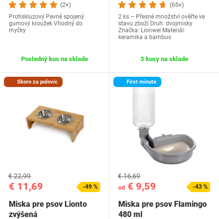
(2×)
(65×)
Protiskluzový Pevně spojený
2 ks – Přesné množství ověřte ve
gumový kroužek Vhodný do
stavu zboží Druh: dvojmisky
myčky
Značka: Lionwei Materiál:
keramika a bambus
Posledný kus na sklade
3 kusy na sklade
Skoro za polovic
First minute
€ 22,99
€ 16,69
€ 11,69
€ 9,59
-49 %
-43 %
od
Miska pre psov Lionto
Miska pre psov Flamingo
zvýšená
480 ml