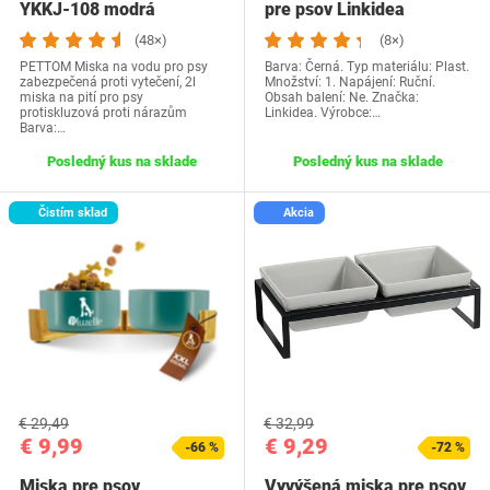
‎YKKJ-108 modrá
pre psov Linkidea
(48×)
(8×)
PETTOM Miska na vodu pro psy
Barva: Černá. Typ materiálu: Plast.
zabezpečená proti vytečení, 2l
Množství: 1. Napájení: Ruční.
miska na pití pro psy
Obsah balení: Ne. Značka:
protiskluzová proti nárazům
Linkidea. Výrobce:…
Barva:…
Posledný kus na sklade
Posledný kus na sklade
Čistím sklad
Akcia
€ 29,49
€ 32,99
€ 9,99
€ 9,29
-66 %
-72 %
Miska pre psov
Vyvýšená miska pre psov