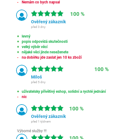
Nemám co bych napsal
100 %
Ověřený zákazník
před 3 dny
levný
popis odpovídá skutečnosti
velký výběr věcí
nějaké věci jinde neseženete
na dobírku jde zaslat jen 10 ks zboží
100 %
Miloš
před 5 dny
uživatelsky přívětivý eshop, solidní a rychlé jednání
nic
100 %
Ověřený zákazník
před 1 týdnem
Výborné služby !!!
100 %