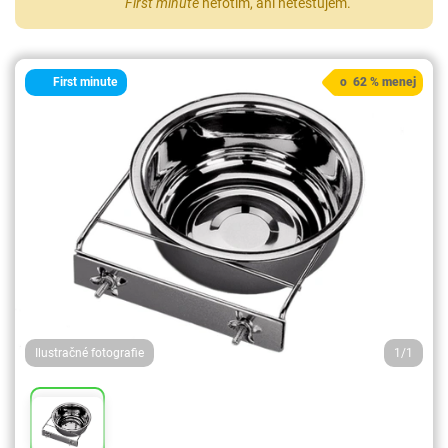
First minute
nefotím, ani netestujem.
First minute
o 62 % menej
Ilustračné fotografie
1/1