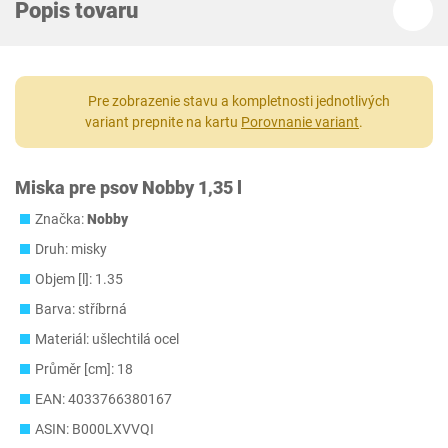
Popis tovaru
Pre zobrazenie stavu a kompletnosti jednotlivých
variant prepnite na kartu
Porovnanie variant
.
Miska pre psov Nobby 1,35 l
Značka:
Nobby
Druh: misky
Objem [l]: 1.35
Barva: stříbrná
Materiál: ušlechtilá ocel
Průměr [cm]: 18
EAN: 4033766380167
ASIN: B000LXVVQI