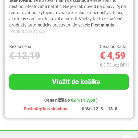
Stav tovaru:
Tento tovar mám na sklade, ale ešte som ho
nestihol otestovať a nafotiť. Nie je však dôvod na obavy. Aj na
tento tovar poskytujem rovnakú záruku a možnosť vrátenia,
ako keby som ho otestoval a nafotil. Všetky takto označené
produkty automaticky presúvam do sekcie
First minute
.
(varianta 8185626)
Bežná cena
Cena od Karla
€ 12,19
€ 4,59
€ 3,73 bez DPH
Vložiť do košíka
Cena nižšia o
62 %
(
€ 7,60
)
Posledný kus skladem
U Vás 12. 8. - 13. 8.