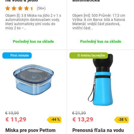
(56×)
Objem [l]: 3.8 Miska na jídlo 2 v 1 s
Objem [ml]: 500 Průměr: 17,5 cm
automatickým dávkovačem vody,
Výška: 8 cm Barva: bílá a fialová
který automaticky plní vodu do
Materiál: vnější část plastová,
mísy 2 ks –…
vnitřní část…
Posledný kus na sklade
Posledný kus na sklade
First minute
O tretinu lacnejšie
€ 19,99
€ 21,39
€ 11,29
€ 13,29
-44 %
-38 %
Miska pre psov Pettom
Prenosná fľaša na vodu