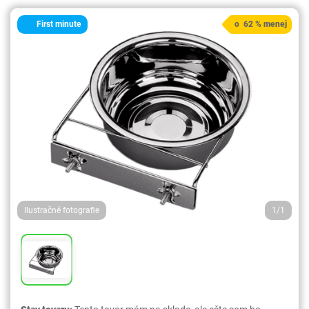
First minute
o 62 % menej
Ilustračné fotografie
1/1