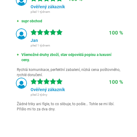
Ověřený zákazník
před 1 týdnem
supr obchod
100 %
Jan
před 1 týdnem
Všemožné druhy zboží, stav odpovídá popisu a luxusní
ceny.
Rychlá komunikace, perfektní zabalení, nízká cena poštovného,
rychlé doručení.
100 %
Ověřený zákazník
před 2 týdny
Žádné triky ani fígle, to co slibuje, to pošle... Tohle se mi líbí.
Přišlo mi to za dva dny.