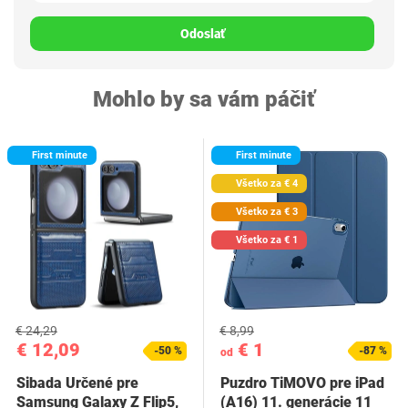
Odoslať
Mohlo by sa vám páčiť
First minute
First minute
Všetko za € 4
Všetko za € 3
Všetko za € 1
€ 24,29
€ 8,99
€ 12,09
€ 1
-50 %
-87 %
od
Sibada Určené pre
Puzdro TiMOVO pre iPad
Samsung Galaxy Z Flip5,
(A16) 11. generácie 11