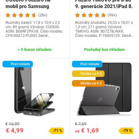
mobil pro Samsung
9. generácie 2021/iPad 8.
Galaxy A12 Pouzdro na…
generácie…
(28×)
(99+)
Rozměry balení: 17,8 x 10,9 x 2,3
Rozměry produktu: 25,53 x 18,01 x
cm; 80 gramů.Výrobce: COODIO.
1,3 cm; 211 gramů.Výrobce:
ASIN: B08RF2PKV8. Číslo modelu:
TiMOVO. ASIN: B07Z7BJNXK.
CFR-SGA12-PU003 Země…
Číslo modelu: P-74405125. Země…
> 5 kusov skladem
Posledný kus skladem
First minute
First minute
Všetko za € 4
Všetko za € 3
€ 16,99
€ 7,69
€ 4,99
€ 1,69
-71 %
-79 %
od