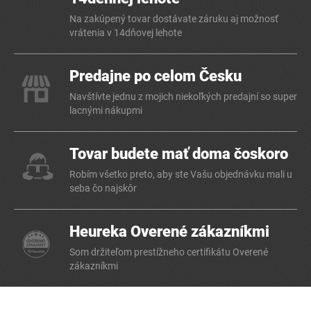
Na zakúpený tovar dostávate záruku aj možnosť
vrátenia v 14dňovej lehote
Predajne po celom Česku
Navštívte jednu z mojich niekoľkých predajní so super
lacnými nákupmi
Tovar budete mať doma čoskoro
Robím všetko preto, aby ste Vašu objednávku mali u
seba čo najskôr
Heureka Overené zákazníkmi
Som držiteľom prestížneho certifikátu Overené
zákazníkmi