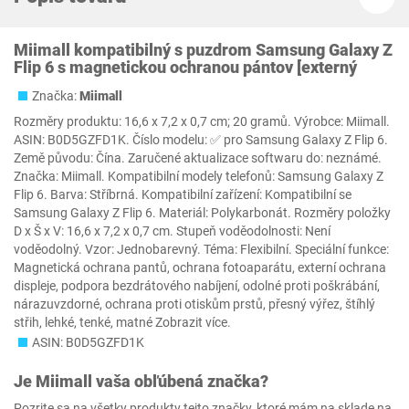
Miimall kompatibilný s puzdrom Samsung Galaxy Z
Flip 6 s magnetickou ochranou pántov [externý
Značka:
Miimall
Rozměry produktu: 16,6 x 7,2 x 0,7 cm; 20 gramů. Výrobce: Miimall.
ASIN: B0D5GZFD1K. Číslo modelu: ✅ pro Samsung Galaxy Z Flip 6.
Země původu: Čína. Zaručené aktualizace softwaru do: neznámé.
Značka: Miimall. Kompatibilní modely telefonů: Samsung Galaxy Z
Flip 6. Barva: Stříbrná. Kompatibilní zařízení: Kompatibilní se
Samsung Galaxy Z Flip 6. Materiál: Polykarbonát. Rozměry položky
D x Š x V: 16,6 x 7,2 x 0,7 cm. Stupeň voděodolnosti: Není
voděodolný. Vzor: Jednobarevný. Téma: Flexibilní. Speciální funkce:
Magnetická ochrana pantů, ochrana fotoaparátu, externí ochrana
displeje, podpora bezdrátového nabíjení, odolné proti poškrábání,
nárazuvzdorné, ochrana proti otiskům prstů, přesný výřez, štíhlý
střih, lehké, tenké, matné Zobrazit více.
ASIN: B0D5GZFD1K
Je
Miimall
vaša obľúbená značka?
Pozrite sa na všetky produkty tejto značky, ktoré mám na sklade na