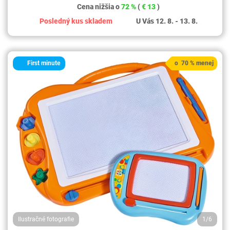
Cena nižšia o
72 %
(
€ 13
)
Posledný kus skladem
U Vás 12. 8. - 13. 8.
First minute
o 70 % menej
Ilustračné fotografie
1/6