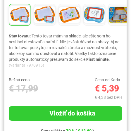
Stav tovaru:
Tento tovar mám na sklade, ale ešte som ho
nestihol otestovať a nafotiť. Nie je však dôvod na obavy. Aj na
tento tovar poskytujem rovnakú záruku a možnosť vrátenia,
ako keby som ho otestoval a nafotil. Všetky takto označené
produkty automaticky presúvam do sekcie
First minute
.
(varianta 7970915)
Bežná cena
Cena od Karla
€ 17,99
€ 5,39
€ 4,38 bez DPH
Vložiť do košíka
Cena nižšia o
70 %
(
€ 12,60
)