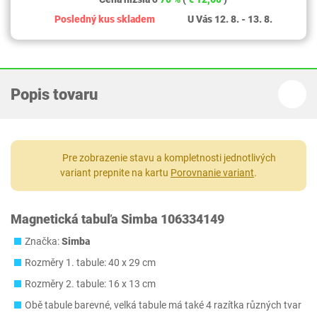
Posledný kus skladem
U Vás 12. 8. - 13. 8.
Popis tovaru
Pre zobrazenie stavu a kompletnosti jednotlivých
variant prepnite na kartu
Porovnanie variant
.
Magnetická tabuľa Simba 106334149
Značka:
Simba
Rozměry 1. tabule: 40 x 29 cm
Rozměry 2. tabule: 16 x 13 cm
Obě tabule barevné, velká tabule má také 4 razítka různých tvar