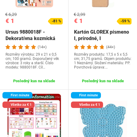
€ 6,29
€ 2,99
€ 1
€ 1
-81 %
-59 %
Ursus 9880018F -
Kartón GLOREX písmeno
Dekoratívna kozmická
I, prírodné, I
loď, DIN A4, Súprava…
(14×)
(44×)
Rozměry výrobku: 29 x 21 x 0,5
Rozměry produktu: 17,5 x 5 x 5,5
cm; 100 gramů. Doporučený věk
cm; 31,75 gramů. Objem produktu:
výrobce: 3 roky a starší. Číslo
1 Neznámý. Složení materiálu: PP.
modelu: 9880018F. Cíl…
Povrchová úprava:…
Posledný kus na sklade
Posledný kus na sklade
First minute
First minute
Všetko za € 1
Všetko za € 1