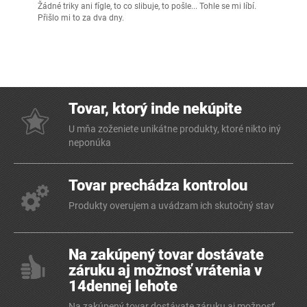
Žádné triky ani fígle, to co slibuje, to pošle... Tohle se mi líbí.
Přišlo mi to za dva dny.
Tovar, ktorý inde nekúpite
U mňa zoženiete unikátne produkty, ktoré nikto iný
neponúka
Tovar prechádza kontrolou
Produkty overujem a uvádzam ich skutočný stav
Na zakúpený tovar dostávate
záruku aj možnosť vrátenia v
14dennej lehote
Na zakúpený tovar dostávate záruku aj možnosť