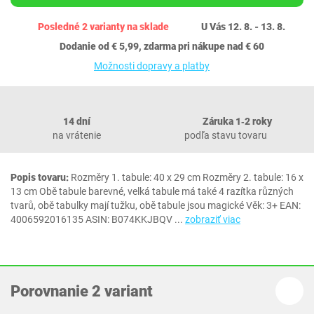
Posledné 2 varianty na sklade
U Vás 12. 8. - 13. 8.
Dodanie od € 5,99, zdarma pri nákupe nad € 60
Možnosti dopravy a platby
14 dní
Záruka 1‐2 roky
na vrátenie
podľa stavu tovaru
Popis tovaru:
Rozměry 1. tabule: 40 x 29 cm Rozměry 2. tabule: 16 x
13 cm Obě tabule barevné, velká tabule má také 4 razítka různých
tvarů, obě tabulky mají tužku, obě tabule jsou magické Věk: 3+ EAN:
4006592016135 ASIN: B074KKJBQV
...
zobraziť viac
Porovnanie 2 variant