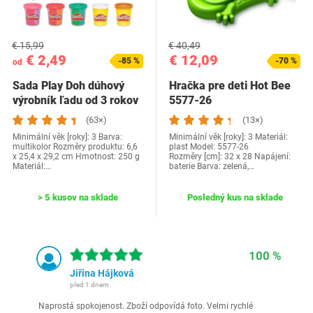
€ 15,99
€ 40,49
€ 2,49
€ 12,09
-85 %
-70 %
od
Sada Play Doh dúhový
Hračka pre deti Hot Bee
výrobník ľadu od 3 rokov
5577-26
(63×)
(13×)
Minimální věk [roky]: 3 Barva:
Minimální věk [roky]: 3 Materiál:
multikolor Rozměry produktu: 6,6
plast Model: 5577-26
x 25,4 x 29,2 cm Hmotnost: 250 g
Rozměry [cm]: 32 x 28 Napájení:
Materiál:…
baterie Barva: zelená,…
> 5 kusov na sklade
Posledný kus na sklade
100 %
Jiřina Hájková
před 1 dnem
Naprostá spokojenost. Zboží odpovídá foto. Velmi rychlé