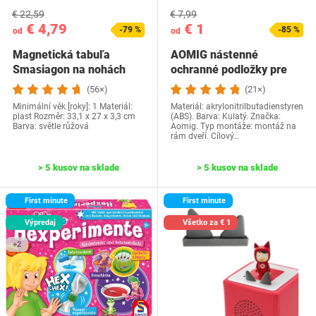
€ 22,59
€ 7,99
€ 4,79
€ 1
-79 %
-85 %
od
od
Magnetická tabuľa
AOMIG nástenné
Smasiagon na nohách
ochranné podložky pre
schodiskové brány a…
(56×)
(21×)
Minimální věk [roky]: 1 Materiál:
Materiál: akrylonitrilbutadienstyren
plast Rozměr: ‎33,1 x 27 x 3,3 cm
(ABS). Barva: Kulatý. Značka:
Barva: světle růžová
Aomig. Typ montáže: montáž na
rám dveří. Cílový…
> 5 kusov na sklade
> 5 kusov na sklade
First minute
First minute
Výpredaj
Všetko za € 1
+2