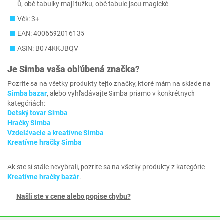
ů, obě tabulky mají tužku, obě tabule jsou magické
Věk: 3+
EAN: 4006592016135
ASIN: B074KKJBQV
Je
Simba
vaša obľúbená značka?
Pozrite sa na všetky produkty tejto značky, ktoré mám na sklade na
Simba bazar
, alebo vyhľadávajte Simba priamo v konkrétnych
kategóriách:
Detský tovar Simba
Hračky Simba
Vzdelávacie a kreatívne Simba
Kreatívne hračky Simba
Ak ste si stále nevybrali, pozrite sa na všetky produkty z kategórie
Kreatívne hračky bazár
.
Našli ste v cene alebo popise chybu?