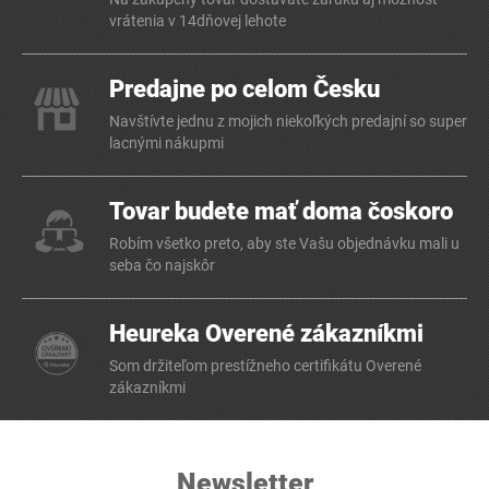
vrátenia v 14dňovej lehote
Predajne po celom Česku
Navštívte jednu z mojich niekoľkých predajní so super
lacnými nákupmi
Tovar budete mať doma čoskoro
Robím všetko preto, aby ste Vašu objednávku mali u
seba čo najskôr
Heureka Overené zákazníkmi
Som držiteľom prestížneho certifikátu Overené
zákazníkmi
Newsletter