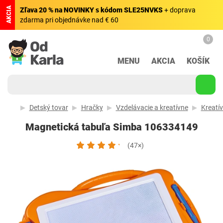
AKCIA
Zľava 20 % na NOVINKY s kódom SLE25NVKS
+ doprava
zdarma pri objednávke nad € 60
0
MENU
AKCIA
KOŠÍK
Detský tovar
Hračky
Vzdelávacie a kreatívne
Kreatí
Magnetická tabuľa Simba 106334149
(47×)