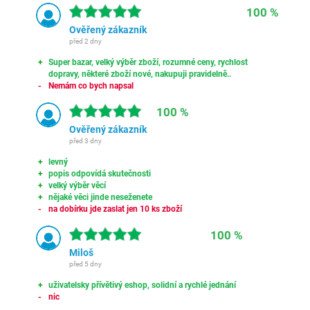
100 %
Ověřený zákazník
před 2 dny
Super bazar, velký výběr zboží, rozumné ceny, rychlost
dopravy, některé zboží nové, nakupuji pravidelně..
Nemám co bych napsal
100 %
Ověřený zákazník
před 3 dny
levný
popis odpovídá skutečnosti
velký výběr věcí
nějaké věci jinde neseženete
na dobírku jde zaslat jen 10 ks zboží
100 %
Miloš
před 5 dny
uživatelsky přívětivý eshop, solidní a rychlé jednání
nic