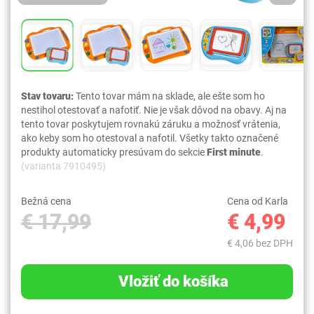
Stav tovaru:
Tento tovar mám na sklade, ale ešte som ho
nestihol otestovať a nafotiť. Nie je však dôvod na obavy. Aj na
tento tovar poskytujem rovnakú záruku a možnosť vrátenia,
ako keby som ho otestoval a nafotil. Všetky takto označené
produkty automaticky presúvam do sekcie
First minute
.
(varianta 7910495)
Bežná cena
Cena od Karla
€ 17,99
€ 4,99
€ 4,06 bez DPH
Vložiť do košíka