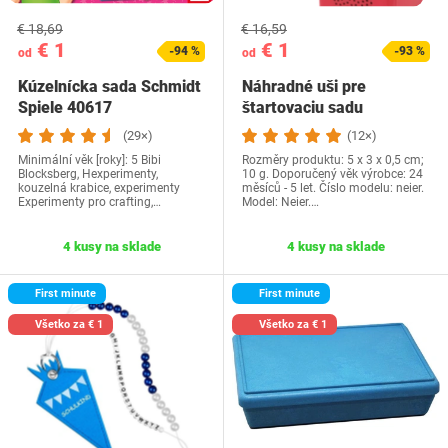
€ 18,69
€ 16,59
€ 1
€ 1
-94 %
-93 %
od
od
Kúzelnícka sada Schmidt
Náhradné uši pre
Spiele 40617
štartovaciu sadu
Toniebox Tonie Figure…
(29×)
(12×)
Minimální věk [roky]: 5 Bibi
Rozměry produktu: 5 x 3 x 0,5 cm;
Blocksberg, Hexperimenty,
10 g. Doporučený věk výrobce: 24
kouzelná krabice, experimenty
měsíců - 5 let. Číslo modelu: neier.
Experimenty pro crafting,…
Model: Neier.…
4 kusy na sklade
4 kusy na sklade
First minute
First minute
Všetko za € 1
Všetko za € 1