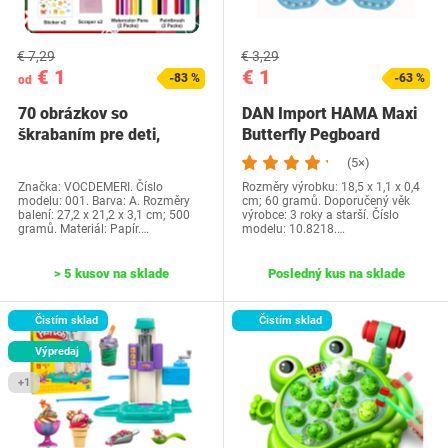
€ 7,29
€ 3,29
€ 1
€ 1
-83 %
-63 %
od
70 obrázkov so
DAN Import HAMA Maxi
škrabaním pre deti,
Butterfly Pegboard
vianočné škrabanie s…
(5×)
Značka: VOCDEMERI. Číslo
Rozměry výrobku: 18,5 x 1,1 x 0,4
modelu: 001. Barva: A. Rozměry
cm; 60 gramů. Doporučený věk
balení: 27,2 x 21,2 x 3,1 cm; 500
výrobce: 3 roky a starší. Číslo
gramů. Materiál: Papír.…
modelu: 10.8218.…
> 5 kusov na sklade
Posledný kus na sklade
Čistím sklad
Čistím sklad
Výpredaj
+1