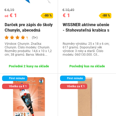
€ 6,19
€ 10,49
€ 1
€ 1
-80 %
-88 %
od
Darček pre zápis do školy
WISSNER aktívne učenie
Chunyin, abecedná
- Stohovateľná krabica s
počítacia…
vekom,…
(5×)
Výrobce: Chunyin. Značka:
Rozměry výrobku: 25 x 18 x 6 cm;
Chunyin. Číslo modelu: Chunyin.
617 gramů. Doporučený věk
Rozměry produktu: 14,6 x 10 x 1,2
výrobce: 3 roky a starší. Číslo
cm; 38 gramů. Barva: Modrá.…
modelu: 060130.000. Cíl…
Posledné 2 kusy na sklade
Posledný kus na sklade
First minute
First minute
Všetko za € 1
Všetko za € 1