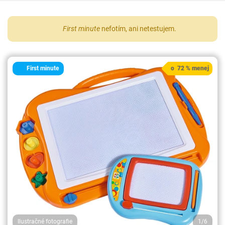
First minute
nefotím, ani netestujem.
First minute
o 72 % menej
Ilustračné fotografie
1/6