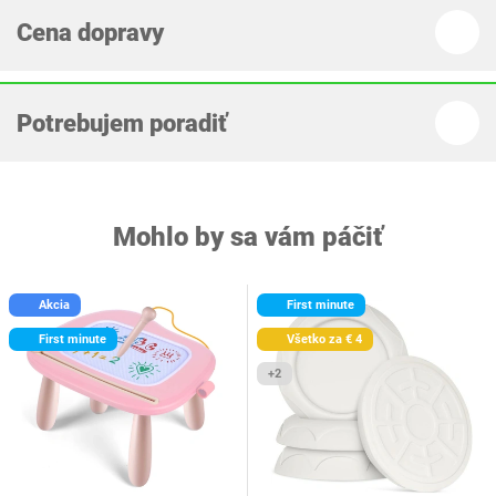
Cena dopravy
Potrebujem poradiť
Mohlo by sa vám páčiť
Akcia
First minute
First minute
Všetko za € 4
+2