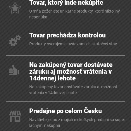
Tovar, ktorý inde nekúpite
U mňa zoženiete unikátne produkty, ktoré nikto iný
neponúka
Tovar prechádza kontrolou
Produkty overujem a uvádzam ich skutočný stav
Na zakúpený tovar dostávate
záruku aj možnosť vrátenia v
14dennej lehote
Na zakúpený tovar dostávate záruku aj možnosť
vrátenia v 14dňovej lehote
Predajne po celom Česku
Navštívte jednu z mojich niekoľkých predajní so super
lacnými nákupmi