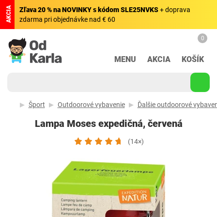
AKCIA
Zľava 20 % na NOVINKY s kódom SLE25NVKS
+ doprava
zdarma pri objednávke nad € 60
0
MENU
AKCIA
KOŠÍK
Šport
Outdoorové vybavenie
Ďalšie outdoorové vybaven
Lampa Moses expedičná, červená
(14×)