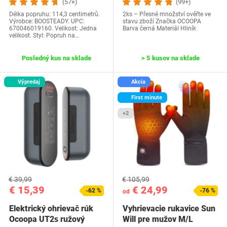
(57×)
(99+)
Délka popruhu: 114,3 centimetrů.
2ks – Přesné množství ověřte ve
Výrobce: BOOSTEADY. UPC:
stavu zboží Značka OCOOPA
670046019160. Velikost: Jedna
Barva černá Materiál Hliník
velikost. Styl: Popruh na…
Posledný kus na sklade
> 5 kusov na sklade
Výpredaj
Akcia
First minute
+2
€ 39,99
€ 105,99
€ 15,39
€ 24,99
-62 %
-76 %
od
Elektrický ohrievač rúk
Vyhrievacie rukavice Sun
Ocoopa ‎UT2s ružový
Will pre mužov M/L