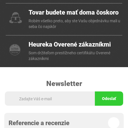
Tovar budete mať doma čoskoro
Robím všetko preto, aby ste Vašu objednávku mali u
seba čo najskôr
Heureka Overené zákazníkmi
Som držiteľom prestížneho certifikátu Overené
zákazníkmi
Newsletter
Odoslať
Referencie a recenzie