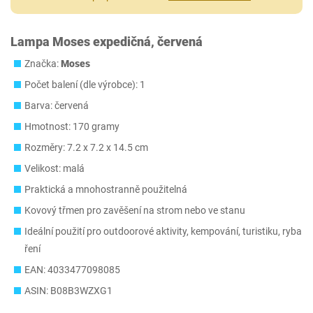
Lampa Moses expedičná, červená
Značka:
Moses
Počet balení (dle výrobce): 1
Barva: červená
Hmotnost: 170 gramy
Rozměry: 7.2 x 7.2 x 14.5 cm
Velikost: malá
Praktická a mnohostranně použitelná
Kovový třmen pro zavěšení na strom nebo ve stanu
Ideální použití pro outdoorové aktivity, kempování, turistiku, ryba
ření
EAN: 4033477098085
ASIN: B08B3WZXG1