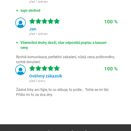
před 1 týdnem
supr obchod
100 %
Jan
před 1 týdnem
Všemožné druhy zboží, stav odpovídá popisu a luxusní
ceny.
Rychlá komunikace, perfektní zabalení, nízká cena poštovného,
rychlé doručení.
100 %
Ověřený zákazník
před 2 týdny
Žádné triky ani fígle, to co slibuje, to pošle... Tohle se mi líbí.
Přišlo mi to za dva dny.