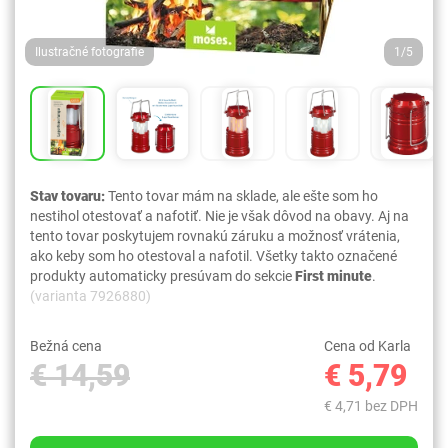
Ilustračné fotografie
1/5
Stav tovaru:
Tento tovar mám na sklade, ale ešte som ho
nestihol otestovať a nafotiť. Nie je však dôvod na obavy. Aj na
tento tovar poskytujem rovnakú záruku a možnosť vrátenia,
ako keby som ho otestoval a nafotil. Všetky takto označené
produkty automaticky presúvam do sekcie
First minute
.
(varianta 7926880)
Bežná cena
Cena od Karla
€ 14,59
€ 5,79
€ 4,71 bez DPH