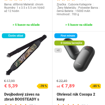
Barva: stříbrná Materiál: chrom
Značka : Cubovie Kategorie ‏ :
Rozměry: 1 x 3.5 x 5.5 cm Výdrž
‎ Ženy Materiálu : Polyester Barva :
až 12 hodin
černá Baterie : 15000 mAh
Hmotnost : 700 g
> 5 kusov na sklade
> 5 kusov na sklade
Čistím sklad
First minute
O tretinu lacnejšie
+2
€ 17,99
€ 22,49
€ 5,39
€ 7,89
-70 %
-65 %
od
Dvojbodový záves na
Ohrievač rúk Cocopa 2
zbraň BOOSTEADY s
kusy
otočným kĺbom,…