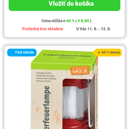
Vložiť do košíka
Cena nižšia o
60 %
(
€ 8,80
)
Posledný kus skladem
U Vás 11. 8. - 12. 8.
First minute
o 60 % menej