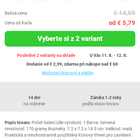
€ 14,59
Bežná cena
od € 5,79
Cena od Karla
Vyberte si z 2 variant
Posledné 2 varianty na sklade
U Vás 11. 8. - 12. 8.
Dodanie od € 2,99, zdarma pri nákupe nad € 60
Možnosti dopravy a platby
14 dní
Záruka 1‐2 roky
na vrátenie
podľa stavu tovaru
Popis tovaru:
Počet balení (dle výrobce): 1 Barva: červená
Hmotnost: 170 gramy Rozměry: 7.2 x 7.2 x 14.5 cm Velikost: malá
Praktická a mnohostranně použitelná Kovový třmen pro zavěšení