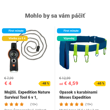
Mohlo by sa vám páčiť
First minute
First minute
Všetko za € 4
Výpredaj
€ 7,99
€ 12,99
€ 4
€ 4,59
-48 %
-65 %
od
Mojžiš. Expedition Nature
Opasok s karabínami
Survival Tool 6 v 1,
Moses Expedition
multifunkčný…
(10×)
(19×)