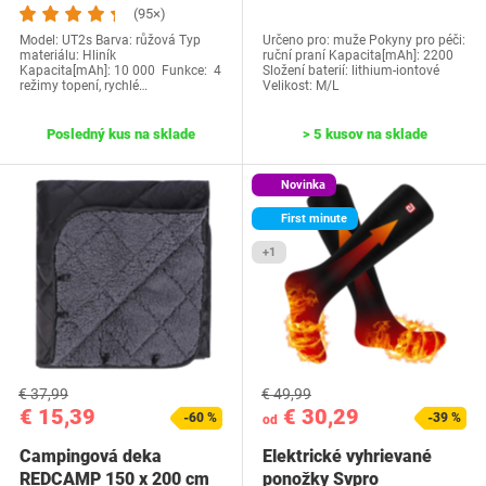
(95×)
Model: ‎UT2s Barva: růžová Typ
Určeno pro: muže Pokyny pro péči:
materiálu‎: Hliník
ruční praní Kapacita[mAh]: 2200
Kapacita[mAh]: 10 000 Funkce: 4
Složení baterií: lithium-iontové
režimy topení, rychlé…
Velikost: M/L
Posledný kus na sklade
> 5 kusov na sklade
Novinka
First minute
+1
€ 37,99
€ 49,99
€ 15,39
€ 30,29
-60 %
-39 %
od
Campingová deka
Elektrické vyhrievané
REDCAMP 150 x 200 cm
ponožky Svpro