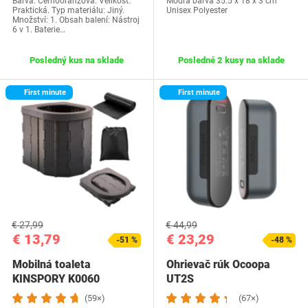
Barva: Černooranžová. Velikost:
Modrá barva 35.5 x 18 x 3 cm
Praktická. Typ materiálu: Jiný.
Unisex Polyester
Množství: 1. Obsah balení: Nástroj
6 v 1. Baterie…
Posledný kus na sklade
Posledné 2 kusy na sklade
First minute
First minute
€ 27,99
€ 44,99
€ 13,79
€ 23,29
-51 %
-48 %
Mobilná toaleta
Ohrievač rúk Ocoopa
KINSPORY K0060
UT2S
(59×)
(67×)