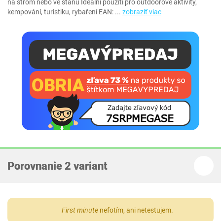
na strom nebo ve stanu Ideální použití pro outdoorové aktivity,
kempování, turistiku, rybaření EAN:
...
zobraziť viac
Porovnanie 2 variant
First minute
nefotím, ani netestujem.