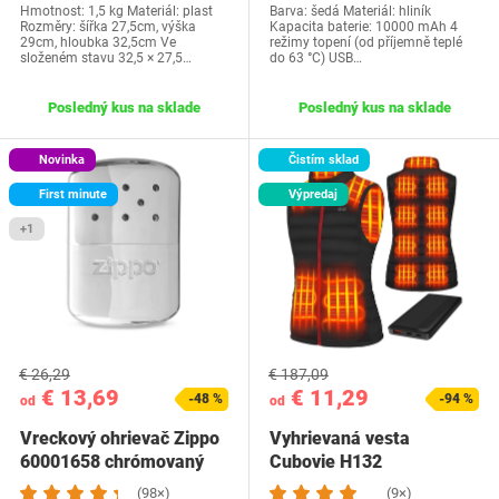
Hmotnost: 1,5 kg Materiál: plast
Barva: šedá Materiál: hliník
Rozměry: šířka 27,5cm, výška
Kapacita baterie: 10000 mAh 4
29cm, hloubka 32,5cm Ve
režimy topení (od příjemně teplé
složeném stavu 32,5 × 27,5…
do 63 °C) USB…
Posledný kus na sklade
Posledný kus na sklade
Novinka
Čistím sklad
First minute
Výpredaj
+1
€ 26,29
€ 187,09
€ 13,69
€ 11,29
-48 %
-94 %
od
od
Vreckový ohrievač Zippo
Vyhrievaná vesta
60001658 chrómovaný
Cubovie H132
(98×)
(9×)