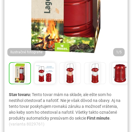
Ilustračné fotografie
1/5
Stav tovaru:
Tento tovar mám na sklade, ale ešte som ho
nestihol otestovať a nafotiť. Nie je však dôvod na obavy. Aj na
tento tovar poskytujem rovnakú záruku a možnosť vrátenia,
ako keby som ho otestoval a nafotil. Všetky takto označené
produkty automaticky presúvam do sekcie
First minute
.
(varianta 8029761)