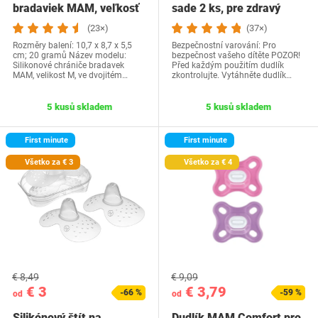
bradaviek MAM, veľkosť
sade 2 ks, pre zdravý
M, so…
vývoj zubov a…
(23×)
(37×)
Rozměry balení: 10,7 x 8,7 x 5,5
Bezpečnostní varování: Pro
cm; 20 gramů Název modelu:
bezpečnost vašeho dítěte POZOR!
Silikonové chrániče bradavek
Před každým použitím dudlík
MAM, velikost M, ve dvojitém…
zkontrolujte. Vytáhněte dudlík…
5 kusů skladem
5 kusů skladem
First minute
First minute
Všetko za € 3
Všetko za € 4
€ 8,49
€ 9,09
€ 3
€ 3,79
-66 %
-59 %
od
od
Silikónový štít na
Dudlík MAM Comfort pro