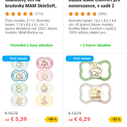
bradavky MAM SkinSoft,
novorozence, v sadě 2
pre podráždenie,…
kusů ze…
(11×)
(24×)
Číslo modelu: E112. Rozměry
Rozměry balení: 14,2 x 8,3 x 4,4
balení: 11,8 x 8,6 x 6,1 cm; 3
cm; 40 gramů Název modelu:
gramy Modelový rok: 2022. Název
Dudlíky Mam Comfort v sadě 2,
modelu: MAM Brašna na…
100% silikon, ideální pro…
Posledné 2 kusy skladem
> 5 kusov skladem
First minute
First minute
€ 10,79
€ 13,19
€ 5,39
€ 6,29
-50 %
-53 %
od
od