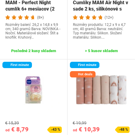
MAM - Perfect Night
Cumlíky MAM Air Night v
cumlík 6+ mesiacov (2
sade 2 ks, silikónové s
kusy) náhodná…
držiakom na…
(8×)
(12×)
Rozměry balení: 26,2 x 14,8 x 9,9
Rozměry produktu: 12,2 x 9 x 4,7
cm; 340 gramů Barva: NOVINKA -
cm; 40 gramů Barva: neutrální.
Noční. Materiálové složení: Štít a
Typ materiálu: Silikon. Složení
knoflík: Kruhový…
materiálu: Silikon.…
Posledné 2 kusy skladem
> 5 kusov skladem
First minute
First minute
Hot deals
€ 15,39
€ 19,99
€ 8,79
€ 10,39
-43 %
-48 %
od
od