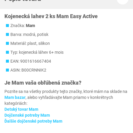
Kojenecká lahev 2 ks Mam Easy Active
Značka:
Mam
Barva: modrá, potisk
Materiál: plast, silikon
Typ: kojenecká láhev 6+ mois
EAN: 9001616667404
ASIN: B00CRNNIK2
Je
Mam
vaša obľúbená značka?
Pozrite sa na všetky produkty tejto značky, ktoré mám na sklade na
Mam bazar
, alebo vyhľadávajte Mam priamo v konkrétnych
kategóriách:
Detský tovar Mam
Dojčenské potreby Mam
Ďalšie dojčenské potreby Mam