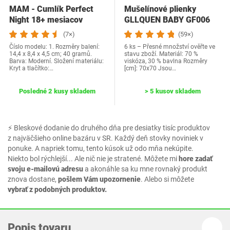
MAM - Cumlík Perfect
Mušelínové plienky
Night 18+ mesiacov
GLLQUEN BABY GF006
Tendance (2 kusy)…
(7×)
(59×)
Číslo modelu: 1. Rozměry balení:
6 ks – Přesné množství ověřte ve
14,4 x 8,4 x 4,5 cm; 40 gramů.
stavu zboží. Materiál: ‎70 %
Barva: Moderní. Složení materiálu:
viskóza, 30 % bavlna Rozměry
Kryt a tlačítko:…
[cm]: 70x70 Jsou…
Posledné 2 kusy skladem
> 5 kusov skladem
⚡ Bleskové dodanie do druhého dňa pre desiatky tisíc produktov
z najväčšieho online bazáru v SR. Každý deň stovky noviniek v
ponuke. A napriek tomu, tento kúsok už odo mňa nekúpite.
Niekto bol rýchlejší... Ale nič nie je stratené. Môžete mi
hore zadať
svoju e-mailovú adresu
a akonáhle sa ku mne rovnaký produkt
znova dostane,
pošlem Vám upozornenie
. Alebo si môžete
vybrať z podobných produktov.
Popis tovaru