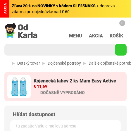
AKCIA
Zľava 20 % na NOVINKY s kódom SLE25NVKS
+ doprava
zdarma pri objednávke nad € 60
0
MENU
AKCIA
KOŠÍK
Detský tovar
Dojčenské potreby
Ďalšie dojčenské potre
Kojenecká lahev 2 ks Mam Easy Active
€ 11,69