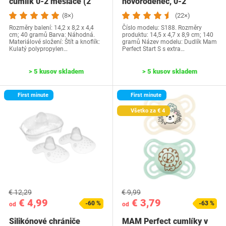
cumlík 0-2 mesiace (2
novorodenec, 0-2
kusy) náhodná…
mesiace, extra tenký a…
(8×)
(22×)
Rozměry balení: 14,2 x 8,2 x 4,4
Číslo modelu: S188. Rozměry
cm; 40 gramů Barva: Náhodná.
produktu: 14,5 x 4,7 x 8,9 cm; 140
Materiálové složení: Štít a knoflík:
gramů Název modelu: Dudlík Mam
Kulatý polypropylen…
Perfect Start S s extra…
> 5 kusov skladem
> 5 kusov skladem
First minute
First minute
Všetko za € 4
€ 12,29
€ 9,99
€ 4,99
€ 3,79
-60 %
-63 %
od
od
Silikónové chrániče
MAM Perfect cumlíky v