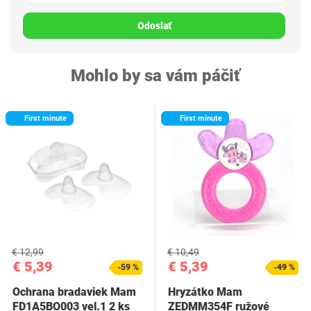
Odoslať
Mohlo by sa vám páčiť
First minute
First minute
€ 12,99
€ 10,49
€ 5,39
€ 5,39
-59 %
-49 %
Ochrana bradaviek Mam
Hryzátko Mam
FD1A5BO003 vel.1 2 ks
ZEDMM354F ružové