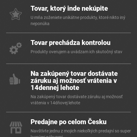
Tovar, ktorý inde nekúpite
U mňa zoženiete unikátne produkty, ktoré nikto iný
neponúka
Tovar prechádza kontrolou
Produkty overujem a uvádzam ich skutočný stav
Na zakúpený tovar dostávate
záruku aj možnosť vrátenia v
14dennej lehote
Na zakúpený tovar dostávate záruku aj možnosť
vrátenia v 14dňovej lehote
Predajne po celom Česku
Navštívte jednu z mojich niekoľkých predajní so super