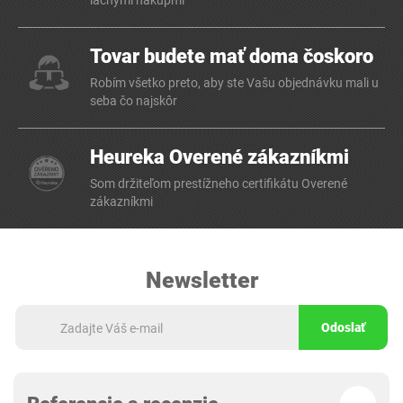
lacnými nákupmi
Tovar budete mať doma čoskoro
Robím všetko preto, aby ste Vašu objednávku mali u
seba čo najskôr
Heureka Overené zákazníkmi
Som držiteľom prestížneho certifikátu Overené
zákazníkmi
Newsletter
Odoslať