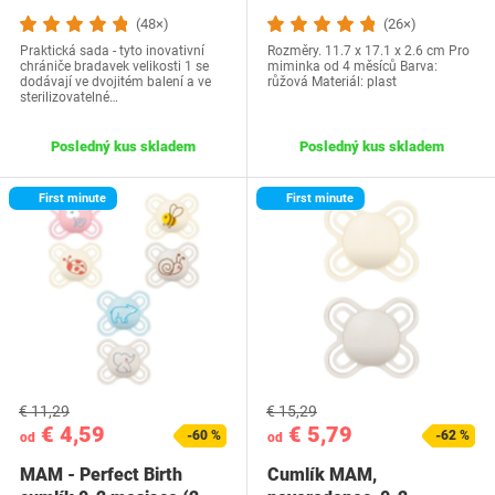
(48×)
(26×)
Praktická sada - tyto inovativní
Rozměry. 11.7 x 17.1 x 2.6 cm Pro
chrániče bradavek velikosti 1 se
miminka od 4 měsíců Barva:
dodávají ve dvojitém balení a ve
růžová Materiál: plast
sterilizovatelné…
Posledný kus skladem
Posledný kus skladem
First minute
First minute
€ 11,29
€ 15,29
€ 4,59
€ 5,79
-60 %
-62 %
od
od
MAM - Perfect Birth
Cumlík MAM,