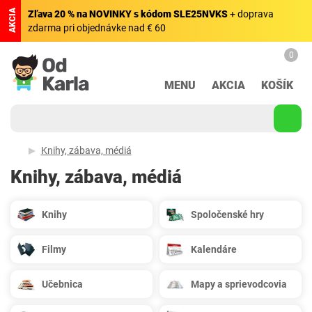
AKCIA
Zľava 20 % na NOVINKY s kódom SLE25NVKS
+ doprava
zdarma pri objednávke nad € 60
0
MENU
AKCIA
KOŠÍK
Knihy, zábava, médiá
Knihy, zábava, médiá
Knihy
Spoločenské hry
Filmy
Kalendáre
Učebnica
Mapy a sprievodcovia