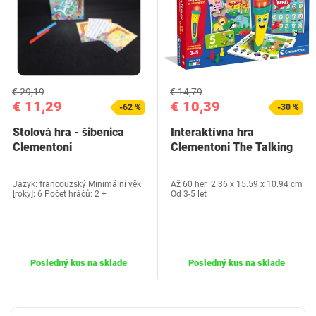
€ 29,19
€ 14,79
€ 11,29
€ 10,39
-62 %
-30 %
Stolová hra - šibenica
Interaktívna hra
Clementoni
Clementoni The Talking
Pen
Jazyk: francouzský Minimální věk
Až 60 her 2.36 x 15.59 x 10.94 cm
[roky]: 6 Počet hráčů: 2 +
Od 3-5 let
Posledný kus na sklade
Posledný kus na sklade