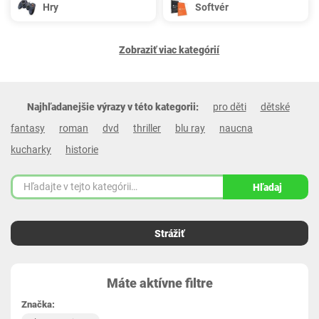
Hry
Softvér
Zobraziť viac kategórií
Najhľadanejšie výrazy v této kategorii:
pro děti
dětské
fantasy
roman
dvd
thriller
blu ray
naucna
kucharky
historie
Hľadaj
Strážiť
Máte aktívne filtre
Značka: