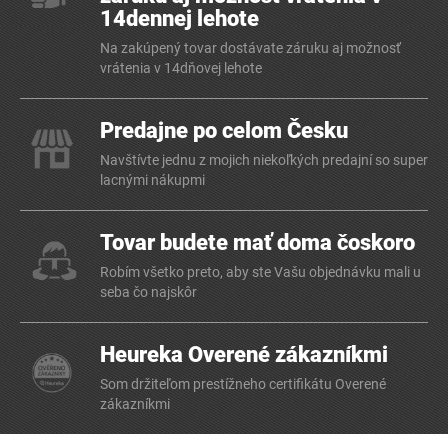
14dennej lehote
Na zakúpený tovar dostávate záruku aj možnosť
vrátenia v 14dňovej lehote
Predajne po celom Česku
Navštívte jednu z mojich niekoľkých predajní so super
lacnými nákupmi
Tovar budete mať doma čoskoro
Robím všetko preto, aby ste Vašu objednávku mali u
seba čo najskôr
Heureka Overené zákazníkmi
Som držiteľom prestížneho certifikátu Overené
zákazníkmi