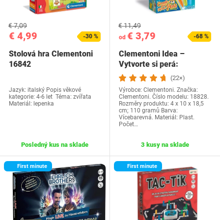
€ 7,09
€ 11,49
€ 4,99
€ 3,79
-30 %
-68 %
od
Stolová hra Clementoni
Clementoni Idea –
16842
Vytvorte si perá:
Monster,…
(22×)
Jazyk: italský Popis věkové
Výrobce: Clementoni. Značka:
kategorie: 4-6 let Téma: zvířata
Clementoni. Číslo modelu: 18828.
Materiál: lepenka
Rozměry produktu: 4 x 10 x 18,5
cm; 110 gramů Barva:
Vícebarevná. Materiál: Plast.
Počet…
Posledný kus na sklade
3 kusy na sklade
First minute
First minute