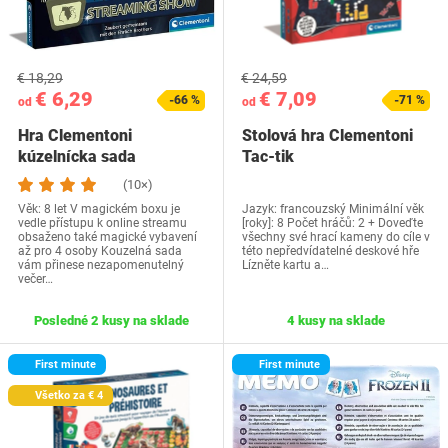
€ 18,29
€ 24,59
€ 6,29
€ 7,09
-66 %
-71 %
od
od
Hra Clementoni
Stolová hra Clementoni
kúzelnícka sada
Tac-tik
(10×)
Věk: 8 let V magickém boxu je
Jazyk: francouzský Minimální věk
vedle přístupu k online streamu
[roky]: 8 Počet hráčů: 2 + Doveďte
obsaženo také magické vybavení
všechny své hrací kameny do cíle v
až pro 4 osoby Kouzelná sada
této nepředvídatelné deskové hře
vám přinese nezapomenutelný
Lízněte kartu a…
večer…
Posledné 2 kusy na sklade
4 kusy na sklade
First minute
First minute
Všetko za € 4