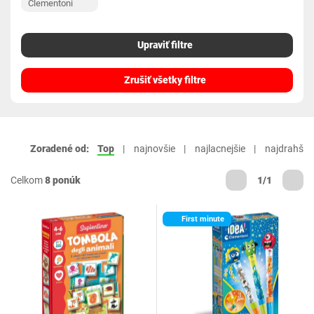
Clementoni
Upraviť filtre
Zrušiť všetky filtre
Zoradené od:
Top
najnovšie
najlacnejšie
najdrahšie
Celkom
8 ponúk
1/1
First minute