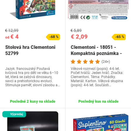
€ 12,99
€ 5,89
€ 4
€ 2,09
-68 %
-65 %
od
Stolová hra Clementoni
Clementoni - 18051 -
52799
Kompaktná poznámka -
Ľadové kráľovstvo…
(24×)
Jazyk: francouzský Poutavá
Věkové rozmezí (popis): 4-6 let.
kvízová hra pro děti ve věku 6–10
Počet hráčů: Jeden hráč. Značka:
let, která se zabývá dinosaury,
Clementoni. Téma: Pohádky.
savci a prehistorickou evolucí.
Materiál: Karton. Věková skupina
Stimuluje paměť, slovní zásobu a…
(popis): 4-6 let. Součásti…
Posledné 2 kusy na sklade
Posledný kus na sklade
Výpredaj