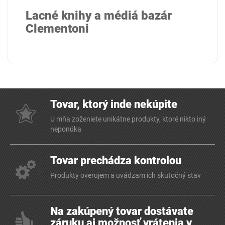
Lacné knihy a médiá bazár
Clementoni
Tovar, ktorý inde nekúpite
U mňa zoženiete unikátne produkty, ktoré nikto iný
neponúka
Tovar prechádza kontrolou
Produkty overujem a uvádzam ich skutočný stav
Na zakúpený tovar dostávate
záruku aj možnosť vrátenia v