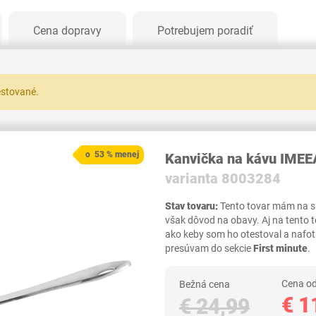
Cena dopravy
Potrebujem poradiť
testované.
o 53 % menej
Kanvička na kávu IME
varianta 8003284
Stav tovaru:
Tento tovar mám na skl
však dôvod na obavy. Aj na tento 
ako keby som ho otestoval a nafot
presúvam do sekcie
First minute
.
Cena od
Bežná cena
€ 1
€ 24,99