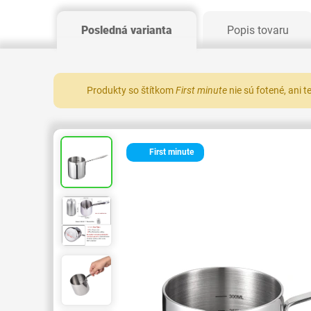
Posledná varianta
Popis tovaru
Produkty so štítkom
First minute
nie sú fotené, ani 
First minute