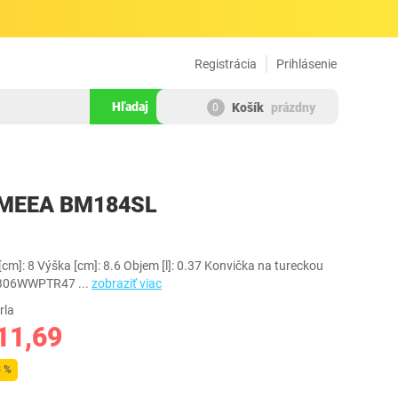
Registrácia
Prihlásenie
Hľadaj
Košík
prázdny
0
494406
 IMEEA BM184SL
 [cm]: 8 Výška [cm]: 8.6 Objem [l]: 0.37 Konvička na tureckou
: B06WWPTR47
...
zobraziť viac
rla
11,69
3 %