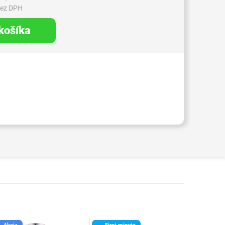
bez DPH
 košíka