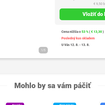
€ 9,50 
Vložiť do
Cena nižšia o
53 %
(
€ 13,30
)
Posledný kus skladem
U Vás 12. 8. - 13. 8.
1/5
Mohlo by sa vám páčiť