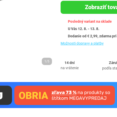
Zobraziť tov
Posledný variant na sklade
U Vás 12. 8. - 13. 8.
Dodanie od € 2,99, zdarma pri
Možnosti dopravy a platby
1/5
14 dní
Záru
na vrátenie
podľa st