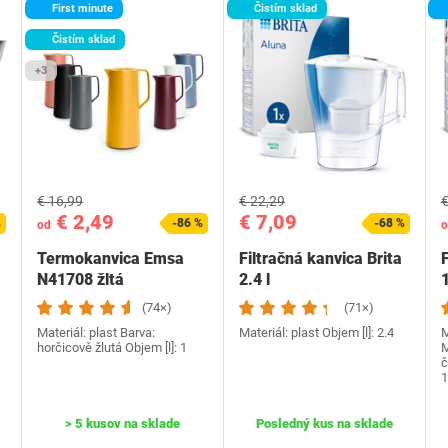
First minute
Čistím sklad
Čistím sklad
+3
€ 16,99
€ 22,29
€
€ 2,49
€ 7,09
%
-86 %
-68 %
od
o
Termokanvica Emsa
Filtračná kanvica Brita
F
N41708 žltá
2.4 l
(74×)
(71×)
Materiál: plast Barva:
Materiál: plast Objem [l]: 2.4
M
horčicově žlutá Objem [l]: 1
M
č
1
> 5 kusov na sklade
Posledný kus na sklade