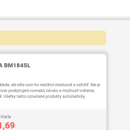
RID000007012001
EA BM184SL
ade, ale ešte som ho nestihol otestovať a nafotiť. Nie je
tovar poskytujem rovnakú záruku a možnosť vrátenia,
il. Všetky takto označené produkty automaticky
 Karla
1,69