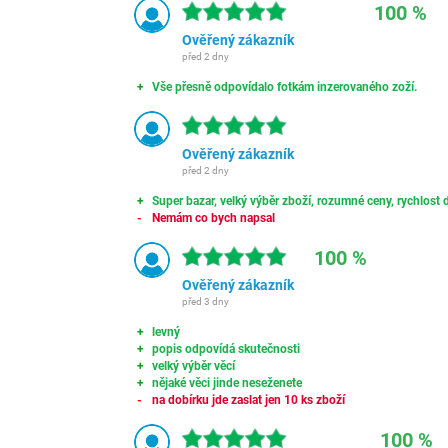
100 %
Ověřený zákazník
před 2 dny
Vše přesně odpovídalo fotkám inzerovaného zoží.
Ověřený zákazník
před 2 dny
Super bazar, velký výběr zboží, rozumné ceny, rychlost d
Nemám co bych napsal
100 %
Ověřený zákazník
před 3 dny
levný
popis odpovídá skutečnosti
velký výběr věcí
nějaké věci jinde neseženete
na dobírku jde zaslat jen 10 ks zboží
100 %