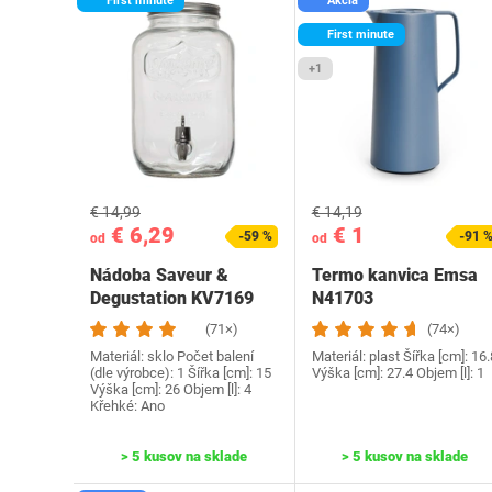
First minute
Akcia
First minute
+1
€ 14,99
€ 14,19
€ 6,29
€ 1
-59 %
-91 
od
od
Nádoba Saveur &
Termo kanvica Emsa
Degustation KV7169
N41703
(71×)
(74×)
Materiál: sklo Počet balení
Materiál: plast Šířka [cm]: 16.
(dle výrobce): 1 Šířka [cm]: 15
Výška [cm]: 27.4 Objem [l]: 1
Výška [cm]: 26 Objem [l]: 4
Křehké: Ano
> 5 kusov na sklade
> 5 kusov na sklade