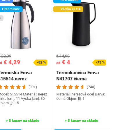
Akcia
First minute
First minute
Všetko za € 4
3
 22,99
€ 14,99
€ 4,29
€ 4
-82 %
-73 %
d
od
Termoska Emsa
Termokanvica Emsa
515514 nerez
N41707 čierna
(99+)
(74×)
odel: 515514 Materiál: nerez
Materiál: nerezová ocel Barva:
ířka [cm]: 11 Výška [cm]: 30
černá Objem [l]: 1
bjem [l]: 1.5
> 5 kusov na sklade
> 5 kusov na sklade