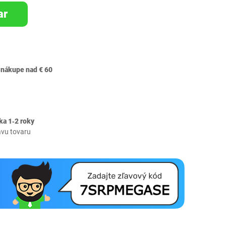
ar
 nákupe nad € 60
ka 1‐2 roky
avu tovaru