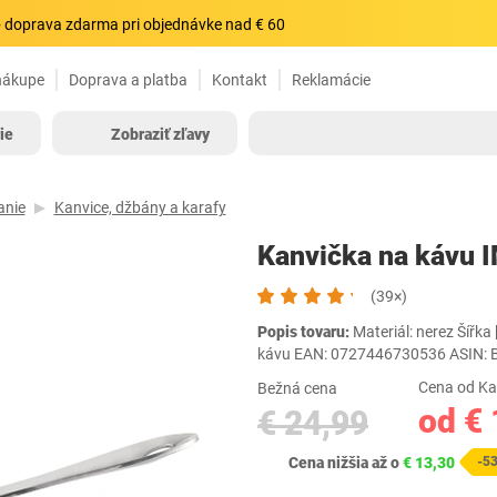
 doprava zdarma pri objednávke nad € 60
nákupe
Doprava a platba
Kontakt
Reklamácie
ie
Zobraziť zľavy
anie
Kanvice, džbány a karafy
Kanvička na kávu
(39×)
Popis tovaru:
Materiál: nerez Šířka
kávu EAN: 0727446730536 ASIN
Cena od Ka
Bežná cena
od € 
€ 24,99
Cena nižšia až o
€ 13,30
-5