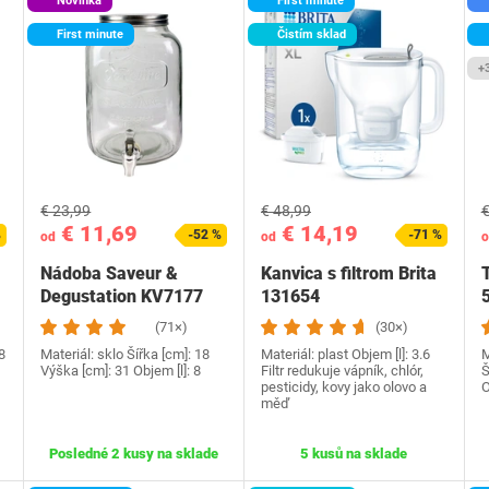
Novinka
First minute
First minute
Čistím sklad
+
€ 23,99
€ 48,99
€
€ 11,69
€ 14,19
%
-52 %
-71 %
od
od
o
Nádoba Saveur &
Kanvica s filtrom Brita
Degustation KV7177
131654
(71×)
(30×)
8
Materiál: sklo Šířka [cm]: 18
Materiál: plast Objem [l]: 3.6
M
Výška [cm]: 31 Objem [l]: 8
Filtr redukuje vápník, chlór,
Š
pesticidy, kovy jako olovo a
O
měď
Posledné 2 kusy na sklade
5 kusů na sklade