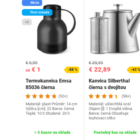
Akcia
First minute
+2
€ 9,99
€ 39,99
€ 1
€ 22,89
-88 %
-43 
od
Termokanvica Emsa
Kanvica Silberthal
85036 čierna
čierna s dvojitou
stenou
(52×)
(58×)
Materiál: plast Průměr: 14 cm
Materiál: ušlechtilá ocel
Výška [cm]: 22 Barva: černá
Objem [l]: 1 Dvojitá stěna
Teplé: 10 h Studené: 20 h
Barva: černá Obsahuje
louhovací sítko
> 5 kusov na sklade
Posledný kus na sklade