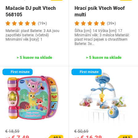
Mačacie DJ pult Vtech
Hrací psík Vtech Woof
568105
multi
(19×)
(39×)
Materiál: plast Baterie‎: 3 AA jsou
Šířka [cm]: 14 Výška [cm]: 17
zapotřebí baterie. (včetně)
Minimální věk: 3 měsíce Materiál:
Minimální věk [roky]: 1
plast Hrací pejsek s chrastítkem
Baterie: 3x…
> 5 kusov na sklade
> 5 kusov na sklade
First minute
First minute
€ 18,59
€ 50,69
€ 7,49
€ 16,29