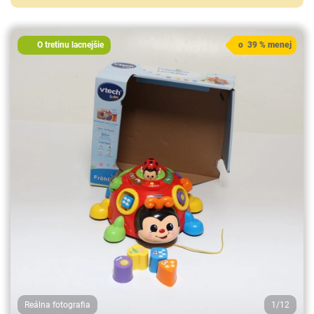
O tretinu lacnejšie
o 39 % menej
Reálna fotografia
1/12