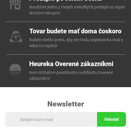
Navštívte jednu z mojich niekoľkých predajní so super
lacnými nákupmi
Tovar budete mať doma čoskoro
Robím všetko preto, aby ste Vašu objednávku mali u
seba čo najskôr
Heureka Overené zákazníkmi
Som držiteľom prestížneho certifikátu Overené
zákazníkmi
Newsletter
Odoslať