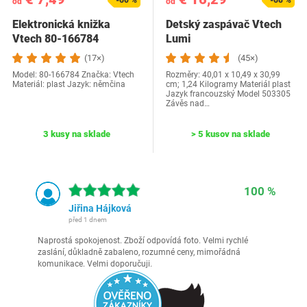
-60 %
-68 %
od
od
Elektronická knižka
Detský zaspávač Vtech
Vtech ‎80-166784
Lumi
(17×)
(45×)
Model: ‎80-166784 Značka: Vtech
Rozměry: 40,01 x 10,49 x 30,99
Materiál: plast Jazyk:‎ němčina
cm; 1,24 Kilogramy Materiál plast
Jazyk francouzský Model ‎503305
Závěs nad…
3 kusy na sklade
> 5 kusov na sklade
100 %
Jiřina Hájková
před 1 dnem
Naprostá spokojenost. Zboží odpovídá foto. Velmi rychlé
zaslání, důkladně zabaleno, rozumné ceny, mimořádná
komunikace. Velmi doporučuji.