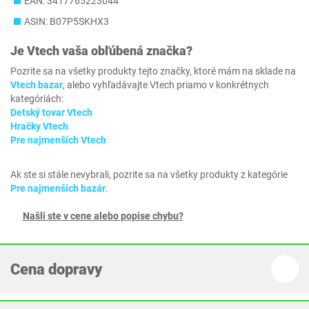
EAN: 3417765223044
ASIN: B07P5SKHX3
Je
Vtech
vaša obľúbená značka?
Pozrite sa na všetky produkty tejto značky, ktoré mám na sklade na
Vtech bazar
, alebo vyhľadávajte Vtech priamo v konkrétnych
kategóriách:
Detský tovar Vtech
Hračky Vtech
Pre najmenších Vtech
Ak ste si stále nevybrali, pozrite sa na všetky produkty z kategórie
Pre najmenších bazár
.
Našli ste v cene alebo popise chybu?
Cena dopravy