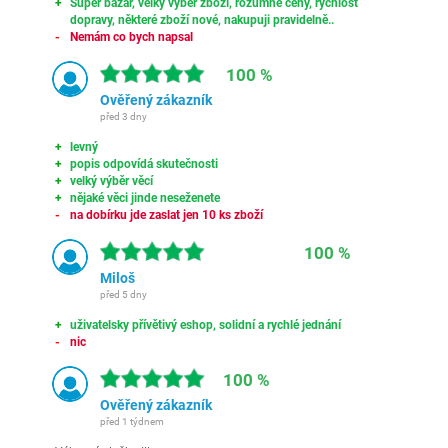
Super bazar, velký výběr zboží, rozumné ceny, rychlost
dopravy, některé zboží nové, nakupuji pravidelně..
Nemám co bych napsal
100 %
Ověřený zákazník
před 3 dny
levný
popis odpovídá skutečnosti
velký výběr věcí
nějaké věci jinde neseženete
na dobírku jde zaslat jen 10 ks zboží
100 %
Miloš
před 5 dny
uživatelsky přívětivý eshop, solidní a rychlé jednání
nic
100 %
Ověřený zákazník
před 1 týdnem