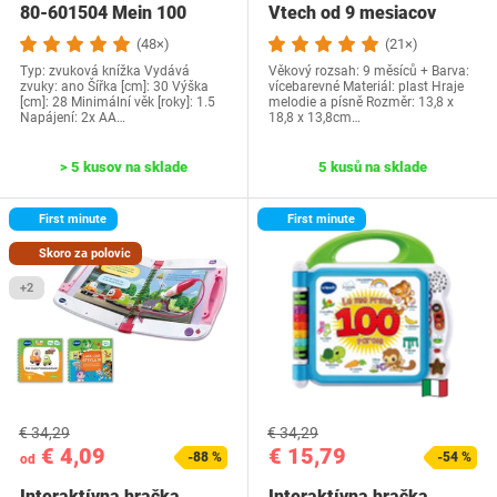
80-601504 Mein 100
Vtech od 9 mesiacov
(48×)
(21×)
Typ: zvuková knížka Vydává
Věkový rozsah: 9 měsíců + Barva:
zvuky: ano Šířka [cm]: 30 Výška
vícebarevné Materiál: plast Hraje
[cm]: 28 Minimální věk [roky]: 1.5
melodie a písně Rozměr: 13,8 x
Napájení: 2x AA…
18,8 x 13,8cm…
> 5 kusov na sklade
5 kusů na sklade
First minute
First minute
Skoro za polovic
+2
€ 34,29
€ 34,29
€ 4,09
€ 15,79
-88 %
-54 %
od
Interaktívna hračka
Interaktívna hračka