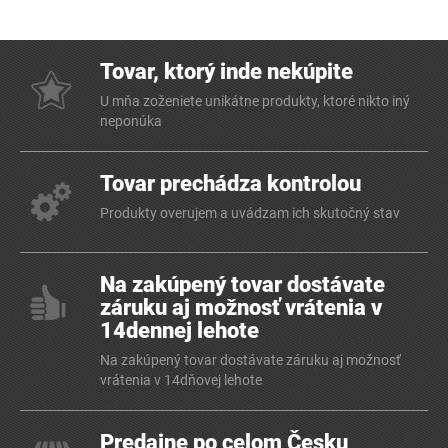
Tovar, ktorý inde nekúpite
U mňa zoženiete unikátne produkty, ktoré nikto iný
neponúka
Tovar prechádza kontrolou
Produkty overujem a uvádzam ich skutočný stav
Na zakúpený tovar dostávate
záruku aj možnosť vrátenia v
14dennej lehote
Na zakúpený tovar dostávate záruku aj možnosť
vrátenia v 14dňovej lehote
Predajne po celom Česku