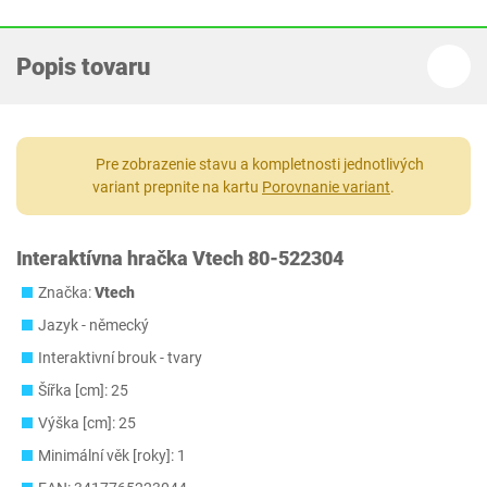
Popis tovaru
Pre zobrazenie stavu a kompletnosti jednotlivých
variant prepnite na kartu
Porovnanie variant
.
Interaktívna hračka Vtech 80-522304
Značka:
Vtech
Jazyk - německý
Interaktivní brouk - tvary
Šířka [cm]: 25
Výška [cm]: 25
Minimální věk [roky]: 1