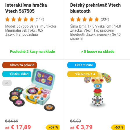
Interaktívna hračka
Detský prehrávač Vtech
Vtech 567505
bluetooth
(11×)
(33×)
Model:‎ 567505 Barva: multikolor
Šířka [cm]: 17.5 Výška [cm]: 14.8
Minimální věk [roky]: 0.5
Značka: Vtech Typ připojení:
Jazyk: ‎francouzština
Bluetooth Jazyk: německý Se 40
písněmi
Posledné 2 kusy na sklade
> 5 kusov na sklade
Skoro za polovic
First minute
Čistím sklad
Všetko za € 4
+1
€ 54,69
€ 9,99
€ 17,89
€ 3,79
-67 %
-63 %
od
od