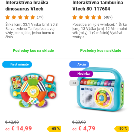
Interaktívna hračka
Interaktívna tamburína
dinosaurus Vtech ‎
Vtech 80-117604
(7×)
(48×)
Šířka [cm]: 33.1 Výška [cm]: 30.8
Počet balení (dle výrobce): 1 Šířka
Barva: zelená Talíře představují
[cm]: 13 Výška [cm]: 12 Minimální
vždy jedno jídlo, jednu barvu a
věk [roky]: 1 (9 měsíců) Vydává
číslo –…
zvuky a…
Posledný kus na sklade
Posledný kus na sklade
First minute
Akcia
Novinka
+4
€ 42,69
€ 23,99
€ 14,99
€ 4,79
-65 %
-80 %
od
od