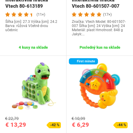
Vtech 80-613189
Vtech 80-601507-007
(11×)
(17×)
Šířka [cm]: 27.3 Výška [cm]: 24.2
Značka: Vtech Model: 80-601507-
Barva: růžová Včetně dvou
007 Šířka [cm]: 24 Výška [cm]: 24
učebnic
Materiál: plast Hmotnost: 848 g
Jakyk:…
4 kusy na sklade
Posledný kus na sklade
First minute
€ 22,79
€ 10,99
€ 13,29
€ 6,29
-42 %
-44 %