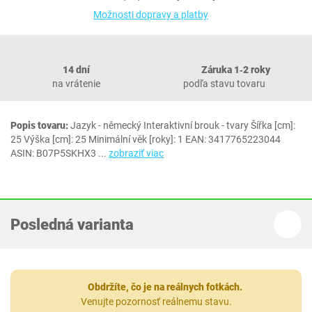
Možnosti dopravy a platby
14 dní
Záruka 1‐2 roky
na vrátenie
podľa stavu tovaru
Popis tovaru:
Jazyk - německý Interaktivní brouk - tvary Šířka [cm]:
25 Výška [cm]: 25 Minimální věk [roky]: 1 EAN: 3417765223044
ASIN: B07P5SKHX3
...
zobraziť viac
Posledná varianta
Obdržíte, čo je na reálnych fotkách.
Venujte pozornosť reálnemu stavu.