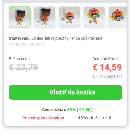
Stav tovaru:
vzhled: lehce použitý. lehce poškrábané.
(varianta 8440898)
Bežná cena
Cena od Karla
€ 23,79
€ 14,59
€ 11,86 bez DPH
Vložiť do košíka
Cena nižšia o
39 %
(
€ 9,20
)
Posledný kus skladem
U Vás 10. 8. - 11. 8.