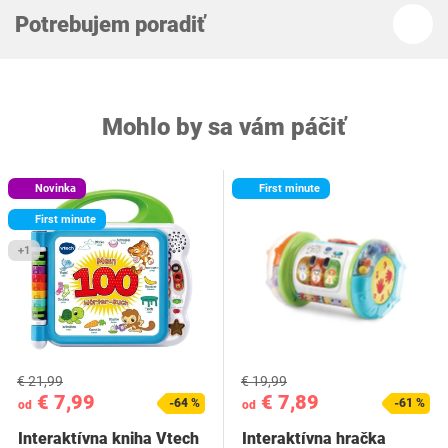
Potrebujem poradiť
Mohlo by sa vám páčiť
Novinka
First minute
First minute
+1
€ 21,99
€ 19,99
€ 7,99
€ 7,89
-64 %
-61 %
od
od
Interaktívna kniha Vtech
Interaktívna hračka