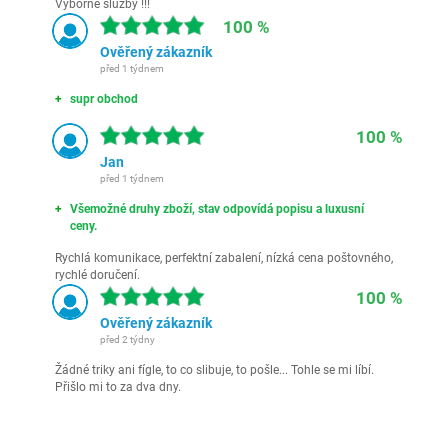
Výborné služby !!!
100 %
Ověřený zákazník
před 1 týdnem
supr obchod
100 %
Jan
před 1 týdnem
Všemožné druhy zboží, stav odpovídá popisu a luxusní
ceny.
Rychlá komunikace, perfektní zabalení, nízká cena poštovného,
rychlé doručení.
100 %
Ověřený zákazník
před 2 týdny
Žádné triky ani fígle, to co slibuje, to pošle... Tohle se mi líbí.
Přišlo mi to za dva dny.