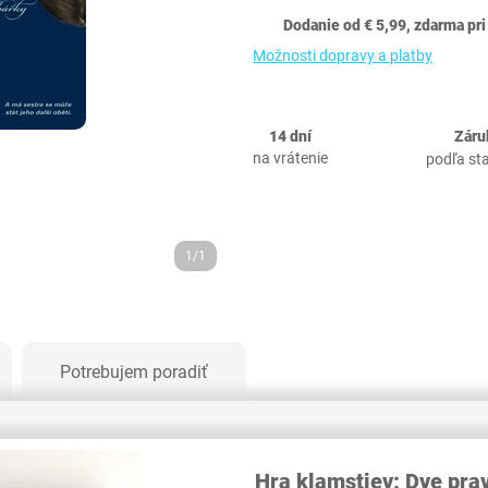
Dodanie od € 5,99, zdarma pri
Možnosti dopravy a platby
14 dní
Záru
na vrátenie
podľa st
1/1
Potrebujem poradiť
Hra klamstiev: Dve prav