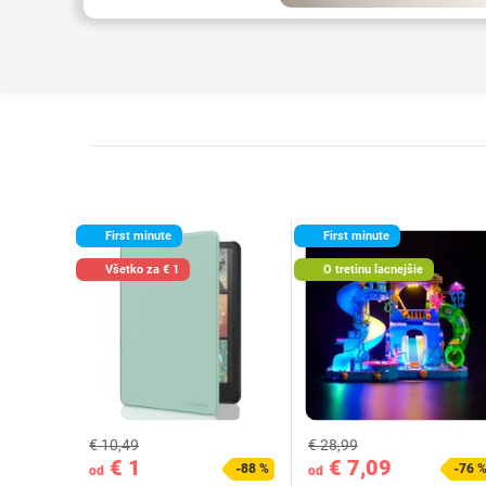
First minute
First minute
Všetko za € 1
O tretinu lacnejšie
€ 10,49
€ 28,99
€ 1
€ 7,09
-88 %
-76 
od
od