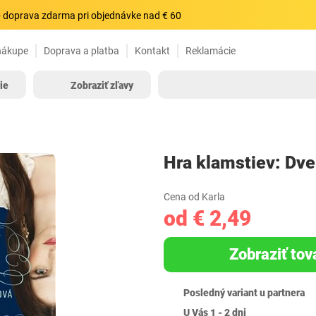
 doprava zdarma pri objednávke nad € 60
nákupe
Doprava a platba
Kontakt
Reklamácie
ie
Zobraziť zľavy
Hra klamstiev: Dve
Cena od Karla
od € 2,49
Zobraziť tov
Posledný variant u partnera
U Vás 1 - 2 dni