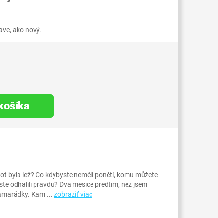
ve, ako nový.
 košíka
vot byla lež? Co kdybyste neměli ponětí, komu můžete
yste odhalili pravdu? Dva měsíce předtím, než jsem
kamarádky. Kam ...
zobraziť viac