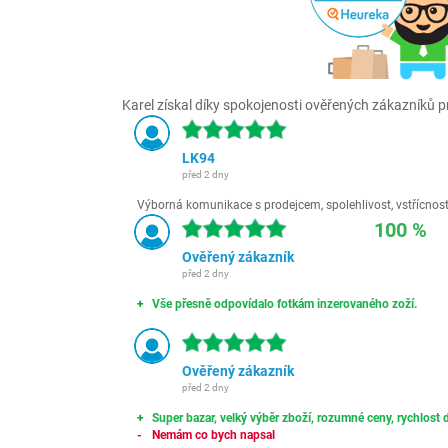
Karel získal díky spokojenosti ověřených zákazníků pr
LK94
před 2 dny
Výborná komunikace s prodejcem, spolehlivost, vstřícnost,
100 %
Ověřený zákazník
před 2 dny
Vše přesně odpovídalo fotkám inzerovaného zoží.
Ověřený zákazník
před 2 dny
Super bazar, velký výběr zboží, rozumné ceny, rychlost d
Nemám co bych napsal