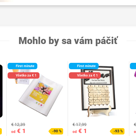
Mohlo by sa vám páčiť
First minute
First minute
Všetko za € 1
Všetko za € 1
€ 12,39
€ 17,99
€
€ 1
€ 1
%
-90 %
-93 %
od
od
o