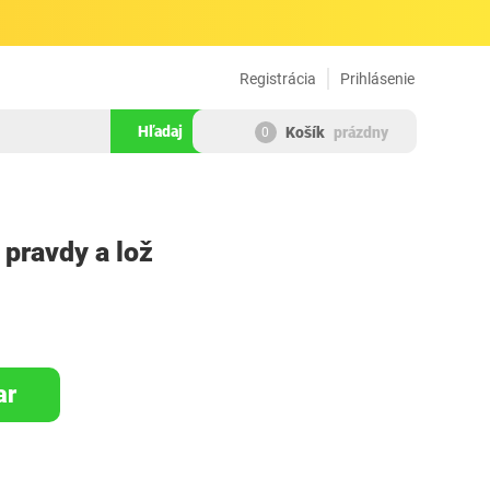
Registrácia
Prihlásenie
Hľadaj
Košík
prázdny
0
463417
 pravdy a lož
ar