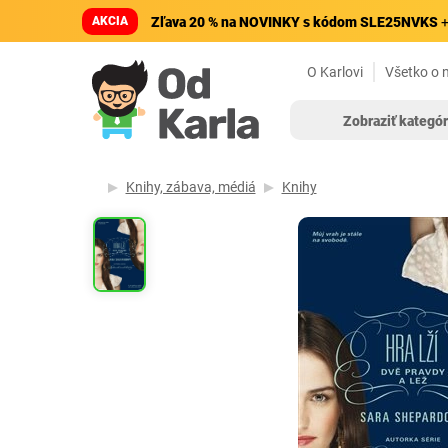
AKCIA
Zľava 20 % na NOVINKY s kódom SLE25NVKS
+
O Karlovi
Všetko o 
Zobraziť kategór
Knihy, zábava, médiá
Knihy