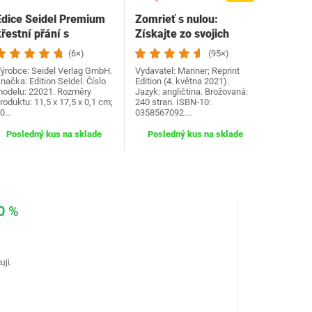
Edice Seidel Premium
Zomrieť s nulou:
řestní přání s
Získajte zo svojich
obálkou. Přání ke
peňazí a života…
(6×)
(95×)
křtu…
ýrobce: Seidel Verlag GmbH.
Vydavatel: Mariner; Reprint
načka: Edition Seidel. Číslo
Edition (4. května 2021).
odelu: 22021. Rozměry
Jazyk: angličtina. Brožovaná:
roduktu: 11,5 x 17,5 x 0,1 cm;
240 stran. ISBN-10:
30…
0358567092.…
Posledný kus na sklade
Posledný kus na sklade
0 %
uji.