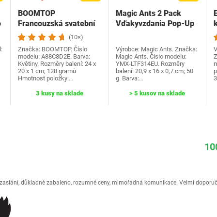
BOOMTOP
Magic Ants 2 Pack
o
Francouzská svatební
Vďakyvzdania Pop-Up
k
hra Dřevěná cedulka a
priania -…
(10×)
kvízové…
:
Značka: BOOMTOP. Číslo
Výrobce: Magic Ants. Značka:
V
modelu: A88C8D2E. Barva:
Magic Ants. Číslo modelu:
Z
Květiny. Rozměry balení: 24 x
YMX-LTF314EU. Rozměry
m
20 x 1 cm; 128 gramů
balení: 20,9 x 16 x 0,7 cm; 50
p
Hmotnost položky:…
g. Barva:…
3 kusy na sklade
> 5 kusov na sklade
10
é zaslání, důkladně zabaleno, rozumné ceny, mimořádná komunikace. Velmi doporuč