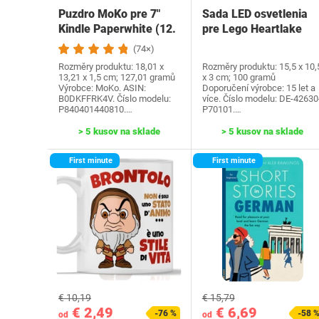
Puzdro MoKo pre 7"
Sada LED osvetlenia
Kindle Paperwhite (12.
pre Lego Heartlake
generácia-2024) a…
City Water Park…
(74×)
Rozměry produktu: 18,01 x
Rozměry produktu: 15,5 x 10,
13,21 x 1,5 cm; 127,01 gramů
x 3 cm; 100 gramů
Výrobce: MoKo. ASIN:
Doporučení výrobce: 15 let a
B0DKFFRK4V. Číslo modelu:
více. Číslo modelu: DE-42630
P840401440810.…
P70101.…
> 5 kusov na sklade
> 5 kusov na sklade
First minute
First minute
€ 10,19
€ 15,79
€ 2,49
€ 6,69
-76 %
-58 
od
od