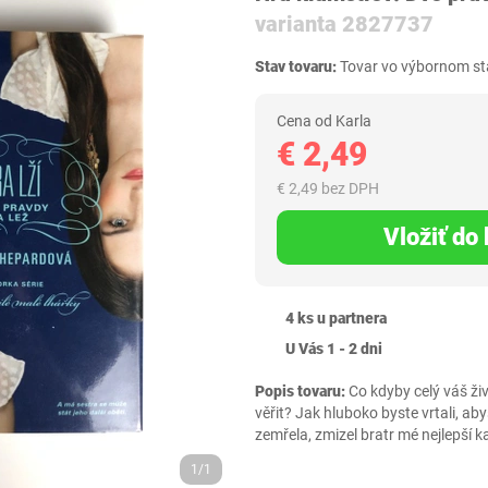
varianta 2827737
Stav tovaru:
Tovar vo výbornom sta
Cena od Karla
€ 2,49
€ 2,49 bez DPH
Vložiť do
4 ks u partnera
U Vás 1 - 2 dni
Popis tovaru:
Co kdyby celý váš ži
věřit? Jak hluboko byste vrtali, ab
zemřela, zmizel bratr mé nejlepší 
1/1