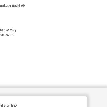
 nákupe nad € 60
ka 1‐2 roky
avu tovaru
409000002827737
dy a lož