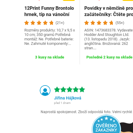
12Print Funny Brontolo
Povídky v němčině pro
hrnek, tip na vánoční
začátečníky: Čtěte pr
dárek a…
radost na své…
(21×)
(55×)
Rozměry produktu: 10,7 x 9,5 x
ASIN: 1473683378. Vydavatel
10 cm; 350 gramů Potřebná
Hodder And Stoughton Ltd.
montáž: Ne. Potřebné baterie:
(13. listopadu 2018). Jazyk:
Ne. Zahrnuté komponenty:…
angličtina. Brožovaná: 262
stran.…
3 kusy na sklade
Posledné 2 kusy na sklade
Jiřina Hájková
před 1 dnem
Naprostá spokojenost. Zboží odpovídá foto. Velmi rychl