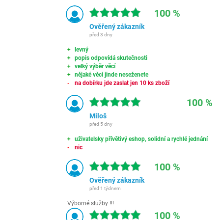
100 %
Ověřený zákazník
před 3 dny
levný
popis odpovídá skutečnosti
velký výběr věcí
nějaké věci jinde neseženete
na dobírku jde zaslat jen 10 ks zboží
100 %
Miloš
před 5 dny
uživatelsky přívětivý eshop, solidní a rychlé jednání
nic
100 %
Ověřený zákazník
před 1 týdnem
Výborné služby !!!
100 %