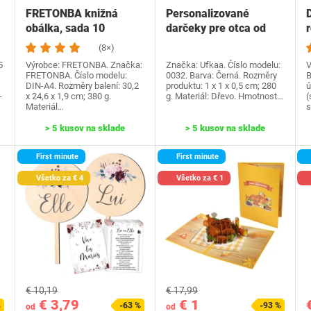
FRETONBA knižná
Personalizované
obálka, sada 10
darčeky pre otca od
knižných dosiek,
dcéry syna, Ufkaa…
(8×)
priehľadné…
5
Výrobce: FRETONBA. Značka:
Značka: Ufkaa. Číslo modelu:
V
FRETONBA. Číslo modelu:
0032. Barva: Černá. Rozměry
B
DIN-A4. Rozměry balení: 30,2
produktu: 1 x 1 x 0,5 cm; 280
ú
-
x 24,6 x 1,9 cm; 380 g.
g. Materiál: Dřevo. Hmotnost…
(
Materiál…
s
> 5 kusov na sklade
> 5 kusov na sklade
First minute
First minute
Všetko za € 4
Všetko za € 1
€ 10,19
€ 17,99
€ 3,79
€ 1
%
-63 %
-93 %
od
od