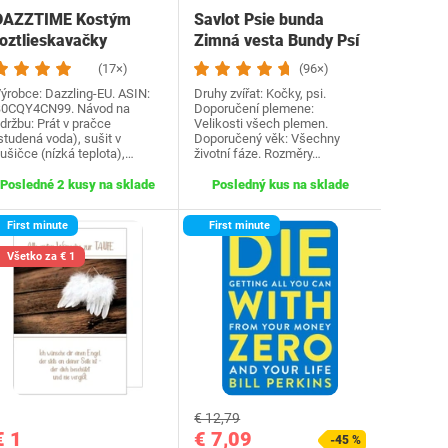
DAZZTIME Kostým
Savlot Psie bunda
roztlieskavačky
Zimná vesta Bundy Psí
dámske, kostým…
kabát Psí sveter…
(17×)
(96×)
ýrobce: Dazzling-EU. ASIN:
Druhy zvířat: Kočky, psi.
0CQY4CN99. Návod na
Doporučení plemene:
držbu: Prát v pračce
Velikosti všech plemen.
studená voda), sušit v
Doporučený věk: Všechny
ušičce (nízká teplota),…
životní fáze. Rozměry…
Posledné 2 kusy na sklade
Posledný kus na sklade
First minute
First minute
Všetko za € 1
€ 12,79
€ 1
€ 7,09
-45 %