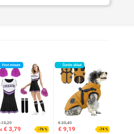
First minute
Čistím sklad
 15,29
€ 35,49
€ 3,79
€ 9,19
-76 %
-74 %
d