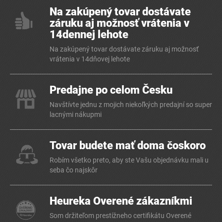
Na zakúpený tovar dostávate
záruku aj možnosť vrátenia v
14dennej lehote
Na zakúpený tovar dostávate záruku aj možnosť
vrátenia v 14dňovej lehote
Predajne po celom Česku
Navštívte jednu z mojich niekoľkých predajní so super
lacnými nákupmi
Tovar budete mať doma čoskoro
Robím všetko preto, aby ste Vašu objednávku mali u
seba čo najskôr
Heureka Overené zákazníkmi
Som držiteľom prestížneho certifikátu Overené