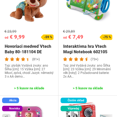
€ 23,99
€ 29,89
€ 9,99
€ 7,49
-59 %
-75 %
od
od
Hovoriaci medveď Vtech
Interaktívna hra Vtech
Baby 80-181104 DE
Magi Notebook 602105
(81×)
(73×)
Typ: plyšák Vydává zvuky: ano
Typ: jiné Vydává zvuky: ano Šířka
Šířka [cm]: 15 Výška [cm]: 27
[cm]: 23 Výška [cm]: 29 Minimální
Mluví, zpívá, chodí Jazyk: německý
věk [roky]: 2 Požadované baterie:
3 x AA demo…
2x AA…
> 5 kusov na sklade
> 5 kusov na sklade
Akcia
Čistím sklad
Novinka
Výpredaj
+5