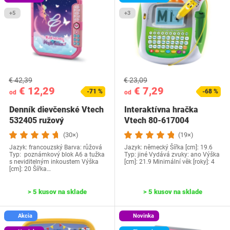
+5
+3
€ 42,39
€ 23,09
€ 12,29
€ 7,29
-71 %
-68 %
od
od
Denník dievčenské Vtech
Interaktívna hračka
532405 ružový
Vtech ‎80-617004
(30×)
(19×)
Jazyk: francouzský Barva: růžová
Jazyk: německý Šířka [cm]: 19.6
Typ: poznámkový blok A6 a tužka
Typ: jiné Vydává zvuky: ano Výška
s neviditelným inkoustem Výška
[cm]: 21.9 Minimální věk [roky]: 4
[cm]: 20 Šířka…
> 5 kusov na sklade
> 5 kusov na sklade
Akcia
Novinka