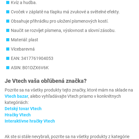
Kvíz a hudba.
Cvoček v záplatě na tlapku má zvukové a světelné efekty.
Obsahuje přihrádku pro uložení písmenových kostí.
Naučit se rozvíjet písmena, výslovnost a slovní zásobu.
Materiál: plast
Vícebarevná
EAN: 3417761904053
ASIN: B01DZX6V6K
Je
Vtech
vaša obľúbená značka?
Pozrite sa na všetky produkty tejto značky, ktoré mám na sklade na
Vtech bazar
, alebo vyhľadávajte Vtech priamo v konkrétnych
kategóriách:
Detský tovar Vtech
Hračky Vtech
Interaktívne hračky Vtech
Ak ste si stále nevybrali, pozrite sa na všetky produkty z kategórie