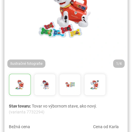
Ilustračné fotografie
1/4
Stav tovaru:
Tovar vo výbornom stave, ako nový.
(varianta 7732294)
Bežná cena
Cena od Karla