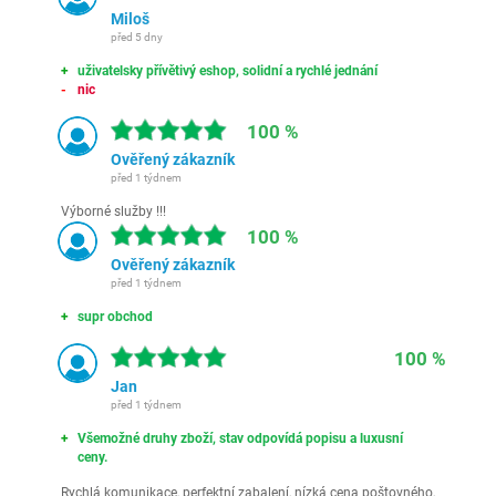
Miloš
před 5 dny
uživatelsky přívětivý eshop, solidní a rychlé jednání
nic
100 %
Ověřený zákazník
před 1 týdnem
Výborné služby !!!
100 %
Ověřený zákazník
před 1 týdnem
supr obchod
100 %
Jan
před 1 týdnem
Všemožné druhy zboží, stav odpovídá popisu a luxusní
ceny.
Rychlá komunikace, perfektní zabalení, nízká cena poštovného,