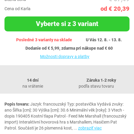
od € 20,39
Cena od Karla
Vyberte si z 3 variant
Posledné 3 varianty na sklade
U Vás 12. 8. - 13. 8.
Dodanie od € 5,99, zdarma pri nákupe nad € 60
Možnosti dopravy a platby
14 dní
Záruka 1‐2 roky
na vrátenie
podľa stavu tovaru
Popis tovaru:
Jazyk: francouzský Typ: postavička Vydává zvuky:
ano Šířka [cm]: 30 Výška [cm]: 30.6 Minimální věk [roky]: 3 Vtech -
dopis 190405 Kostní tlapa Patrol - Feed Me Marshall (francouzský
import) Interaktivní hovorová hra s Marshallem, Hasičem Pat
Patrol. Součástí je 26 písmenná kost,
...
zobraziť viac