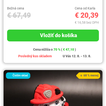
Bežná cena
Cena od Karla
€ 67,49
€ 20,39
€ 16,58 bez DPH
Vložiť do košíka
Cena nižšia o
70 %
(
€ 47,10
)
Posledný kus skladem
U Vás 12. 8. - 13. 8.
Čistím sklad
o 68 % menej