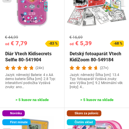
€ 44,99
€ 16,69
€ 7,79
€ 5,39
-83 %
-68 %
od
od
Diár Vtech Kidisecrets
Detský fotoaparát Vtech
Selfie 80-541904
KidiZoom 80-549184
(24×)
(27×)
Jazyk: německý Baterie: 4 x AA
Jazyk: německý Šířka [cm]: 13.4
demo baterie Šířka [cm]: 2.8 Typ:
Typ: fotoaparát Vydává zvuky:
interaktivní podložka Vydává
ano Výška [cm]: 9.2 Minimální věk
zvuky: ano…
[roky]: 4…
> 5 kusov na sklade
> 5 kusov na sklade
Novinka
Skoro za polovic
First minute
Čistím sklad