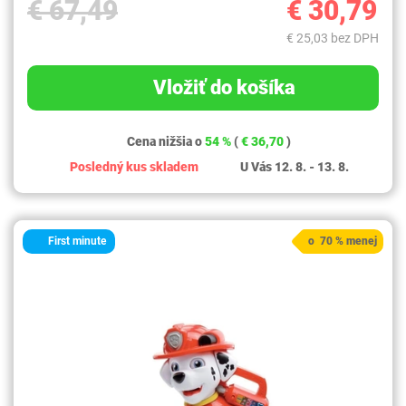
€ 67,49
€ 30,79
€ 25,03 bez DPH
Vložiť do košíka
Cena nižšia o
54 %
(
€ 36,70
)
Posledný kus skladem
U Vás 12. 8. - 13. 8.
First minute
o 70 % menej