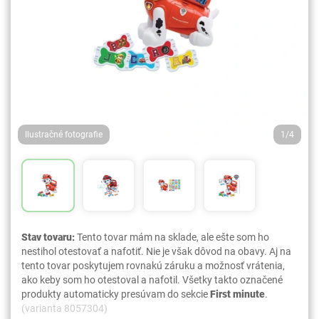
Ilustračné fotografie
1/4
Stav tovaru:
Tento tovar mám na sklade, ale ešte som ho
nestihol otestovať a nafotiť. Nie je však dôvod na obavy. Aj na
tento tovar poskytujem rovnakú záruku a možnosť vrátenia,
ako keby som ho otestoval a nafotil. Všetky takto označené
produkty automaticky presúvam do sekcie
First minute
.
(varianta 8057304)