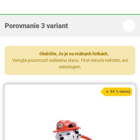
Porovnanie 3 variant
Obdržíte, čo je na reálnych fotkách.
Venujte pozornosť reálnemu stavu.
First minute
nefotím, ani
netestujem.
o 54 % menej