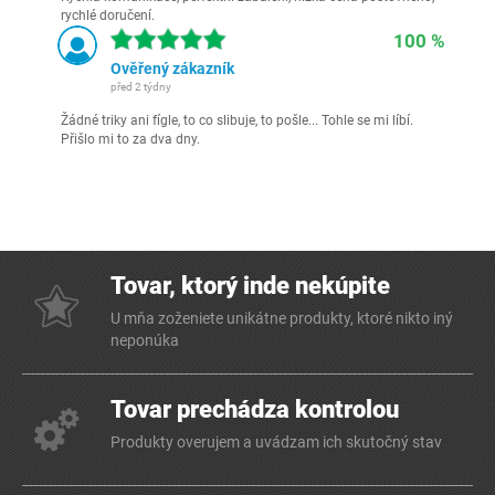
rychlé doručení.
100 %
Ověřený zákazník
před 2 týdny
Žádné triky ani fígle, to co slibuje, to pošle... Tohle se mi líbí.
Přišlo mi to za dva dny.
Tovar, ktorý inde nekúpite
U mňa zoženiete unikátne produkty, ktoré nikto iný
neponúka
Tovar prechádza kontrolou
Produkty overujem a uvádzam ich skutočný stav