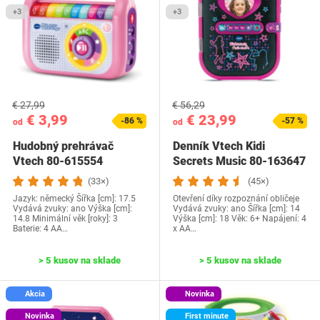
+3
+3
€ 27,99
€ 56,29
€ 3,99
€ 23,99
-86 %
-57 %
od
od
Hudobný prehrávač
Denník Vtech Kidi
Vtech 80-615554
Secrets Music 80-163647
FR
(33×)
(45×)
Jazyk: německý Šířka [cm]: 17.5
Otevření díky rozpoznání obličeje
Vydává zvuky: ano Výška [cm]:
Vydává zvuky: ano Šířka [cm]: 14
14.8 Minimální věk [roky]: 3
Výška [cm]: 18 Věk: 6+ Napájení: 4
Baterie‎: 4 AA…
x AA…
> 5 kusov na sklade
> 5 kusov na sklade
Akcia
Novinka
Novinka
First minute