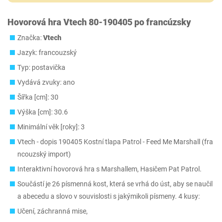
Hovorová hra Vtech 80-190405 po francúzsky
Značka:
Vtech
Jazyk: francouzský
Typ: postavička
Vydává zvuky: ano
Šířka [cm]: 30
Výška [cm]: 30.6
Minimální věk [roky]: 3
Vtech - dopis 190405 Kostní tlapa Patrol - Feed Me Marshall (fra
ncouzský import)
Interaktivní hovorová hra s Marshallem, Hasičem Pat Patrol.
Součástí je 26 písmenná kost, která se vrhá do úst, aby se naučil
a abecedu a slovo v souvislosti s jakýmikoli písmeny. 4 kusy:
Učení, záchranná mise,