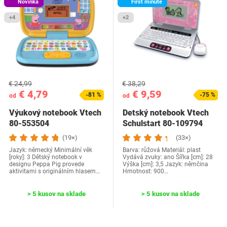
Novinka
First minute
+4
+2
€ 24,99
€ 38,29
€ 4,79
€ 9,59
-81 %
-75 %
od
od
Výukový notebook Vtech
Detský notebook Vtech
‎80-553504
Schulstart 80-109794
(19×)
(33×)
Jazyk: německý Minimální věk
Barva: růžová Materiál: plast
[roky]: 3 Dětský notebook v
Vydává zvuky: ano Šířka [cm]: 28
designu Peppa Pig provede
Výška [cm]: 3,5 Jazyk: němčina
aktivitami s originálním hlasem…
Hmotnost: 900…
> 5 kusov na sklade
> 5 kusov na sklade