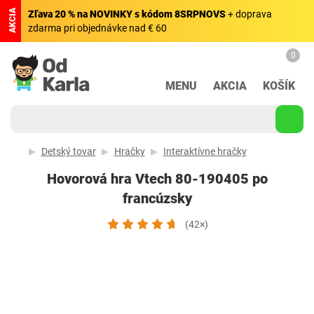
AKCIA
Zľava 20 % na NOVINKY s kódom 8SRPNOVS
+ doprava
zdarma pri objednávke nad € 60
0
MENU
AKCIA
KOŠÍK
Detský tovar
Hračky
Interaktívne hračky
Hovorová hra Vtech 80-190405 po
francúzsky
(42×)