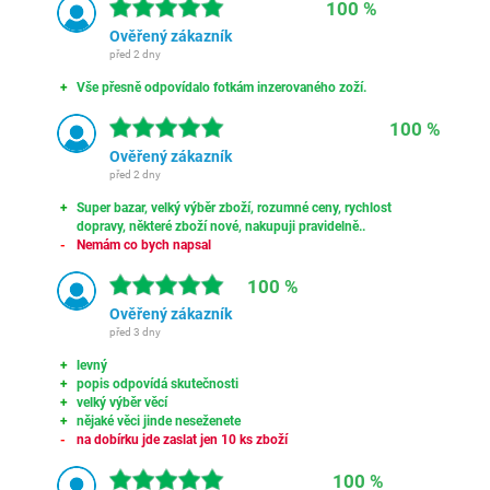
100 %
Ověřený zákazník
před 2 dny
Vše přesně odpovídalo fotkám inzerovaného zoží.
100 %
Ověřený zákazník
před 2 dny
Super bazar, velký výběr zboží, rozumné ceny, rychlost
dopravy, některé zboží nové, nakupuji pravidelně..
Nemám co bych napsal
100 %
Ověřený zákazník
před 3 dny
levný
popis odpovídá skutečnosti
velký výběr věcí
nějaké věci jinde neseženete
na dobírku jde zaslat jen 10 ks zboží
100 %