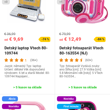
+3
+1
€ 36,99
€ 79,99
€ 9,69
€ 12,49
-74 %
-84 %
od
od
Detský laptop Vtech 80-
Detský fotoaparát Vtech
109744
80-163554 (NJ)
(36×)
(63×)
Jazyk: německý Typ: laptop
Typ: fotoaparát Vydává zvuky:
Určení: dětské Věk doporučený
ano Šířka [cm]: 27.9 Výška [cm]:
výrobcem: 6 let a starší Model: 80-
5.8 Minimální věk [roky]: 5 VTech
109744 Napájení…
80-163554…
> 5 kusov na sklade
> 5 kusov na sklade
Akcia
Novinka
Novinka
First minute