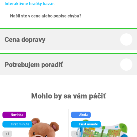
Interaktívne hračky bazár
.
Našli ste v cene alebo popise chybu?
Cena dopravy
Potrebujem poradiť
Mohlo by sa vám páčiť
Novinka
Akcia
First minute
First minute
+1
+3