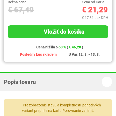
Bežná cena
Cena od Karla
€ 67,49
€ 21,29
€ 17,31 bez DPH
Vložiť do košíka
Cena nižšia o
68 %
(
€ 46,20
)
Posledný kus skladem
U Vás 12. 8. - 13. 8.
Popis tovaru
Pre zobrazenie stavu a kompletnosti jednotlivých
variant prepnite na kartu
Porovnanie variant
.