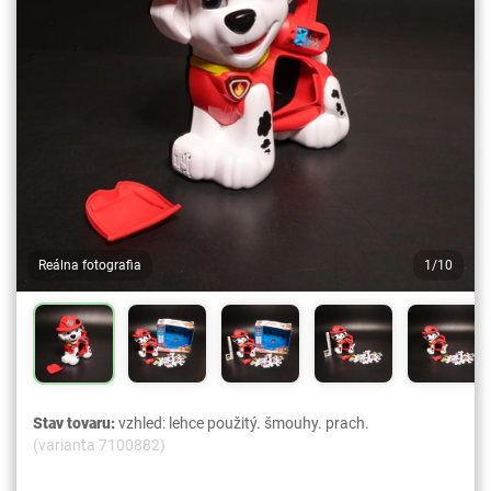
Reálna fotografia
1/10
Stav tovaru:
vzhled: lehce použitý. šmouhy. prach.
(varianta 7100882)