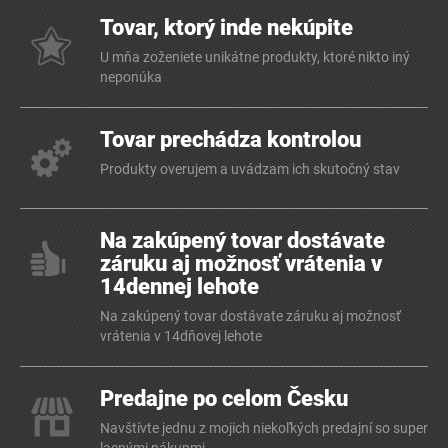
Tovar, ktorý inde nekúpite
U mňa zoženiete unikátne produkty, ktoré nikto iný
neponúka
Tovar prechádza kontrolou
Produkty overujem a uvádzam ich skutočný stav
Na zakúpený tovar dostávate
záruku aj možnosť vrátenia v
14dennej lehote
Na zakúpený tovar dostávate záruku aj možnosť
vrátenia v 14dňovej lehote
Predajne po celom Česku
Navštívte jednu z mojich niekoľkých predajní so super