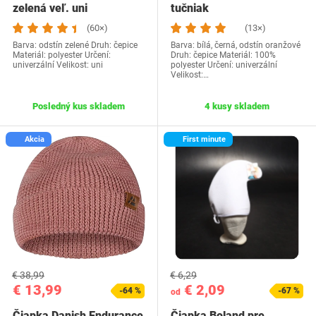
zelená veľ. uni
tučniak
(60×)
(13×)
Barva: odstín zelené Druh: čepice
Barva: bílá, černá, odstín oranžové
Materiál: polyester Určení:
Druh: čepice Materiál: 100%
univerzální Velikost: uni
polyester Určení: univerzální
Velikost:…
Posledný kus skladem
4 kusy skladem
Akcia
First minute
€ 38,99
€ 6,29
€ 13,99
€ 2,09
-64 %
-67 %
od
Čiapka Danish Endurance
Čiapka Boland pre