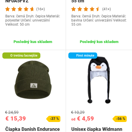
NF0A5FVZ
55 cm
(16×)
(41×)
Barva: černá Druh: čepice Materiál:
Barva: černá Druh: čepice Materiál:
polyester Určení: univerzální
bavlna Určení: univerzální Velikost:
Velikost: 50 cm
55 cm
Posledný kus skladem
Posledný kus skladem
O tretinu lacnejšie
First minute
€ 24,59
€ 10,29
€ 15,39
€ 4,59
-37 %
-56 %
od
Čiapka Danish Endurance
Unisex čiapka Widmann