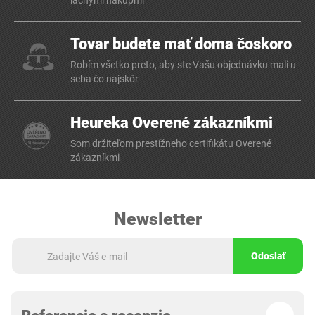
lacnými nákupmi
Tovar budete mať doma čoskoro
Robím všetko preto, aby ste Vašu objednávku mali u
seba čo najskôr
Heureka Overené zákazníkmi
Som držiteľom prestížneho certifikátu Overené
zákazníkmi
Newsletter
Odoslať