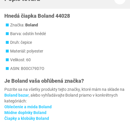
Hnedá čiapka Boland 44028
Značka:
Boland
Barva: odstín hnědé
Druh: čepice
Materiál: polyester
Velikost: 60
ASIN: B00CI79D7O
Je
Boland
vaša obľúbená značka?
Pozrite sa na všetky produkty tejto značky, ktoré mám na sklade na
Boland bazar
, alebo vyhľadávajte Boland priamo v konkrétnych
kategóriách:
Oblečenie a móda Boland
Módne doplnky Boland
Čiapky a klobúky Boland