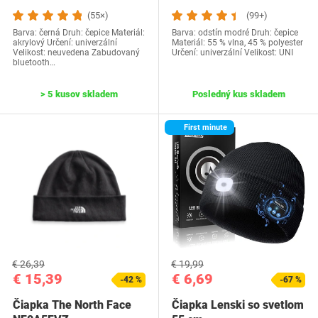
(55×)
(99+)
Barva: černá Druh: čepice Materiál:
Barva: odstín modré Druh: čepice
akrylový Určení: univerzální
Materiál: 55 % vlna, 45 % polyester
Velikost: neuvedena Zabudovaný
Určení: univerzální Velikost: UNI
bluetooth…
> 5 kusov skladem
Posledný kus skladem
First minute
€ 26,39
€ 19,99
€ 15,39
€ 6,69
-42 %
-67 %
Čiapka The North Face
Čiapka Lenski so svetlom