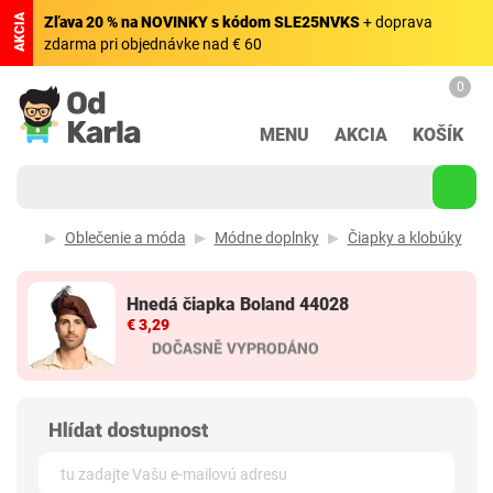
AKCIA
Zľava 20 % na NOVINKY s kódom SLE25NVKS
+ doprava
zdarma pri objednávke nad € 60
0
MENU
AKCIA
KOŠÍK
Oblečenie a móda
Módne doplnky
Čiapky a klobúky
Hnedá čiapka Boland 44028
€ 3,29