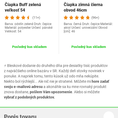
Čiapka Buff zelená
Čiapka zimná čierna
veľkosť 54
obvod 46cm
(11×)
(96×)
Barva: odstín zelené Druh: čepice
Barva: černá Druh: čepice Materiál:
Materiál: polyester Určení: pánské
akryl Určení: univerzální Obvod
Velikost: 54
[cm]: 46
Posledný kus skladem
Posledný kus skladem
⚡ Bleskové dodanie do druhého dňa pre desiatky tisíc produktov
z najväčšieho online bazáru v SR. Každý deň stovky noviniek v
ponuke. A napriek tomu, tento kúsok už odo mňa nekúpite.
Niekto bol rýchlejší... Ale nič nie je stratené. Môžete mi
hore zadať
svoju e-mailovú adresu
a akonáhle sa ku mne rovnaký produkt
znova dostane,
pošlem Vám upozornenie
. Alebo si môžete
vybrať z podobných produktov.
Popis tovaru