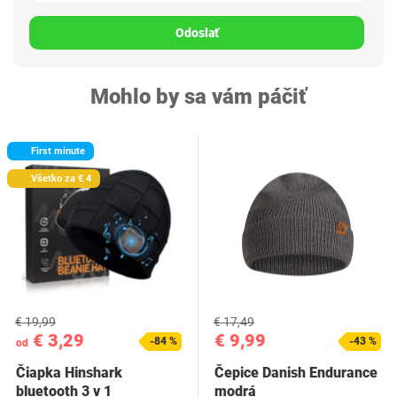
Odoslať
Mohlo by sa vám páčiť
First minute
Všetko za € 4
€ 19,99
€ 17,49
€ 3,29
€ 9,99
-84 %
-43 %
od
Čiapka Hinshark
Čepice Danish Endurance
bluetooth 3 v 1
modrá