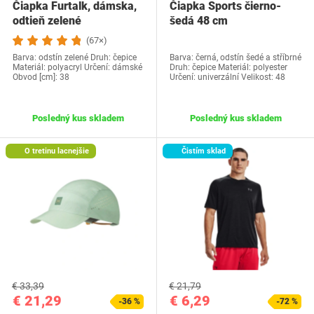
Čiapka Furtalk, dámska,
Čiapka Sports čierno-
odtieň zelené
šedá 48 cm
(67×)
Barva: odstín zelené Druh: čepice
Barva: černá, odstín šedé a stříbrné
Materiál: polyacryl Určení: dámské
Druh: čepice Materiál: polyester
Obvod [cm]: 38
Určení: univerzální Velikost: 48
Posledný kus skladem
Posledný kus skladem
O tretinu lacnejšie
Čistím sklad
€ 33,39
€ 21,79
€ 21,29
€ 6,29
-36 %
-72 %