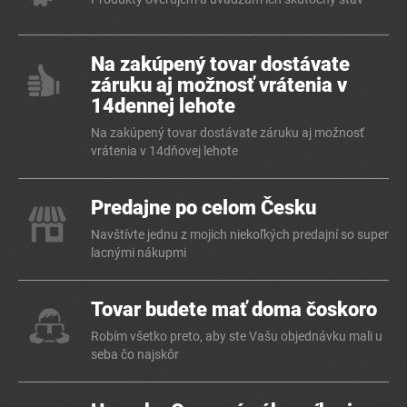
Na zakúpený tovar dostávate
záruku aj možnosť vrátenia v
14dennej lehote
Na zakúpený tovar dostávate záruku aj možnosť
vrátenia v 14dňovej lehote
Predajne po celom Česku
Navštívte jednu z mojich niekoľkých predajní so super
lacnými nákupmi
Tovar budete mať doma čoskoro
Robím všetko preto, aby ste Vašu objednávku mali u
seba čo najskôr