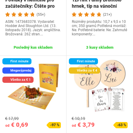
začátečníky: Čtěte pro
hrnek, tip na vánoční
radost na své…
dárek a…
(55×)
(21×)
ASIN: 1473683378. Vydavatel:
Rozměry produktu: 10,7 x 9,5 x 10
Hodder And Stoughton Ltd. (13.
cm; 350 gramů Potřebná montáž:
listopadu 2018). Jazyk: angličtina.
Ne. Potřebné baterie: Ne. Zahrnuté
Brožovaná: 262 stran.…
komponenty:…
Posledný kus skladem
3 kusy skladem
First minute
First minute
Megavýpredaj
Všetko za € 4
Všetko za € 1
€ 17,99
€ 10,19
€ 0,69
€ 3,79
-97 %
-63 %
od
od