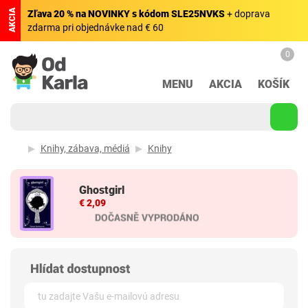
AKCIA
Zľava 20 % na NOVINKY s kódom SLE25NVKS
+ doprava
zdarma pri objednávke nad € 60
0
MENU
AKCIA
KOŠÍK
Knihy, zábava, médiá
Knihy
Ghostgirl
€ 2,09