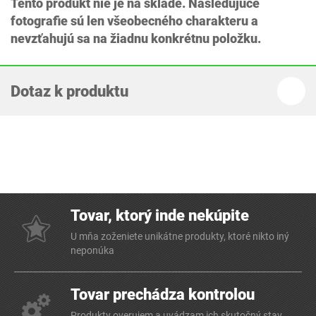
Tento produkt nie je na sklade. Nasledujúce
fotografie sú len všeobecného charakteru a
nevzťahujú sa na žiadnu konkrétnu položku.
Dotaz k produktu
Tovar, ktorý inde nekúpite
U mňa zoženiete unikátne produkty, ktoré nikto iný
neponúka
Tovar prechádza kontrolou
Produkty overujem a uvádzam ich skutočný stav