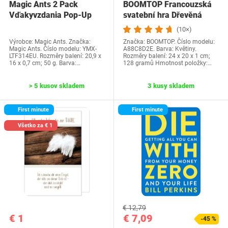
Magic Ants 2 Pack
BOOMTOP Francouzská
Vďakyvzdania Pop-Up
svatební hra Dřevěná
priania -…
cedulka a kvízové…
(10×)
Výrobce: Magic Ants. Značka:
Značka: BOOMTOP. Číslo modelu:
Magic Ants. Číslo modelu: YMX-
A88C8D2E. Barva: Květiny.
LTF314EU. Rozměry balení: 20,9 x
Rozměry balení: 24 x 20 x 1 cm;
16 x 0,7 cm; 50 g. Barva:…
128 gramů Hmotnost položky:…
> 5 kusov skladem
3 kusy skladem
First minute
First minute
Všetko za € 1
€ 12,79
€ 1
€ 7,09
-45 %