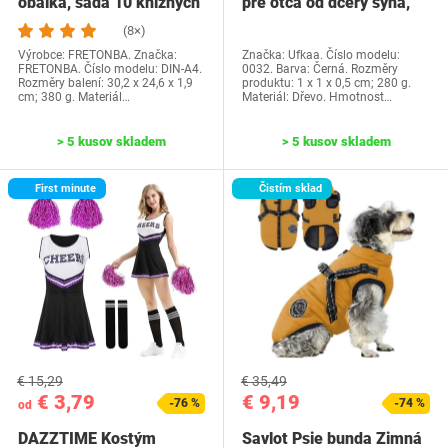
obálka, sada 10 knižných
pre otca od dcéry syna,
dosiek, priehľadné…
Ufkaa…
(8×)
Výrobce: FRETONBA. Značka:
Značka: Ufkaa. Číslo modelu:
FRETONBA. Číslo modelu: DIN-A4.
0032. Barva: Černá. Rozměry
Rozměry balení: 30,2 x 24,6 x 1,9
produktu: 1 x 1 x 0,5 cm; 280 g.
cm; 380 g. Materiál…
Materiál: Dřevo. Hmotnost…
> 5 kusov skladem
> 5 kusov skladem
First minute
Čistím sklad
€ 15,29
€ 35,49
€ 3,79
€ 9,19
-76 %
-74 %
od
DAZZTIME Kostým
Savlot Psie bunda Zimná