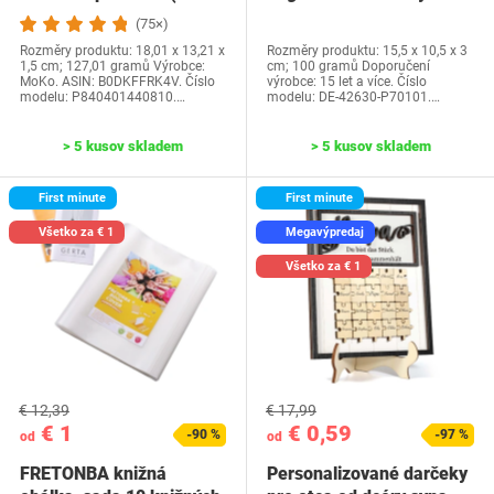
generácia-2024) a…
Water Park…
(75×)
Rozměry produktu: 18,01 x 13,21 x
Rozměry produktu: 15,5 x 10,5 x 3
1,5 cm; 127,01 gramů Výrobce:
cm; 100 gramů Doporučení
MoKo. ASIN: B0DKFFRK4V. Číslo
výrobce: 15 let a více. Číslo
modelu: P840401440810.…
modelu: DE-42630-P70101.…
> 5 kusov skladem
> 5 kusov skladem
First minute
First minute
Všetko za € 1
Megavýpredaj
Všetko za € 1
€ 12,39
€ 17,99
€ 1
€ 0,59
-90 %
-97 %
od
od
FRETONBA knižná
Personalizované darčeky