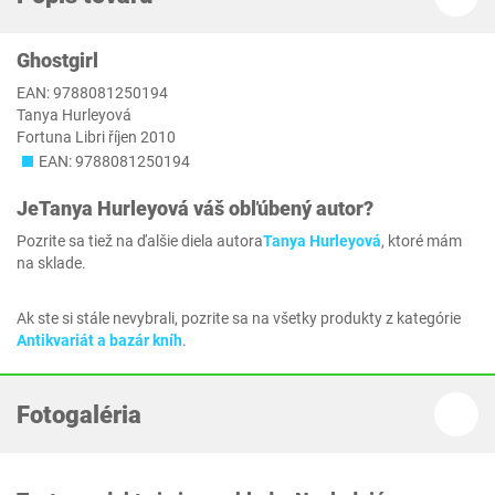
Ghostgirl
EAN: 9788081250194
Tanya Hurleyová
Fortuna Libri říjen 2010
EAN: 9788081250194
Je
Tanya Hurleyová
váš obľúbený autor?
Pozrite sa tiež na ďalšie diela autora
Tanya Hurleyová
, ktoré mám
na sklade.
Ak ste si stále nevybrali, pozrite sa na všetky produkty z kategórie
Antikvariát a bazár kníh
.
Fotogaléria