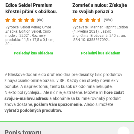
Edice Seidel Premium
Zomrieť s nulou: Získajte
křestní přání s obálkou.
zo svojich peňazí a
Přání ke křtu…
života…
(6×)
(95×)
Výrobce: Seidel Verlag GmbH.
Vydavatel: Mariner; Reprint Edition
Značka: Edition Seidel. Číslo
(4. května 2021). Jazyk:
modelu: 22021. Rozměry
angličtina. Brožovaná: 240 stran.
produktu: 11,5 x 17,5 x 0,1 cm;
ISBN-10: 0358567092.…
30…
Posledný kus skladem
Posledný kus skladem
⚡ Bleskové dodanie do druhého dňa pre desiatky tisíc produktov
z najväčšieho online bazáru v SR. Každý deň stovky noviniek v
ponuke. A napriek tomu, tento kúsok už odo mňa nekúpite.
Niekto bol rýchlejší... Ale nič nie je stratené. Môžete mi
hore zadať
svoju e-mailovú adresu
a akonáhle sa ku mne rovnaký produkt
znova dostane,
pošlem Vám upozornenie
. Alebo si môžete
vybrať z podobných produktov.
Popis tovaru