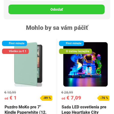
Odoslať
Mohlo by sa vám páčiť
First minute
First minute
Všetko za € 1
O tretinu lacnejšie
€ 10,99
€ 28,99
€ 1
€ 7,09
-89 %
-76 %
od
od
Puzdro MoKo pre 7"
Sada LED osvetlenia pre
Kindle Paperwhite (12.
Lego Heartlake City