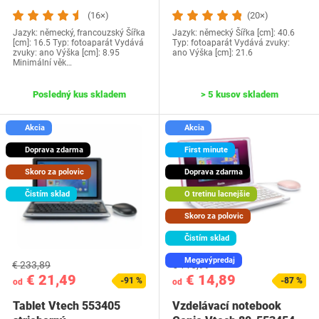
Pro
(16×)
(20×)
Jazyk: německý, francouzský Šířka
Jazyk: německý Šířka [cm]: 40.6
[cm]: 16.5 Typ: fotoaparát Vydává
Typ: fotoaparát Vydává zvuky:
zvuky: ano Výška [cm]: 8.95
ano Výška [cm]: 21.6
Minimální věk…
Posledný kus skladem
> 5 kusov skladem
Akcia
Akcia
Doprava zdarma
First minute
Skoro za polovic
Doprava zdarma
Čistím sklad
O tretinu lacnejšie
Skoro za polovic
Čistím sklad
Megavýpredaj
€ 233,89
€ 115,99
€ 21,49
€ 14,89
-91 %
-87 %
od
od
Tablet Vtech ‎553405
Vzdelávací notebook