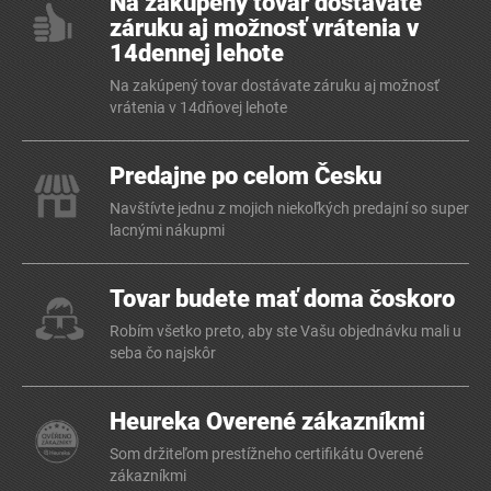
Na zakúpený tovar dostávate
záruku aj možnosť vrátenia v
14dennej lehote
Na zakúpený tovar dostávate záruku aj možnosť
vrátenia v 14dňovej lehote
Predajne po celom Česku
Navštívte jednu z mojich niekoľkých predajní so super
lacnými nákupmi
Tovar budete mať doma čoskoro
Robím všetko preto, aby ste Vašu objednávku mali u
seba čo najskôr
Heureka Overené zákazníkmi
Som držiteľom prestížneho certifikátu Overené
zákazníkmi