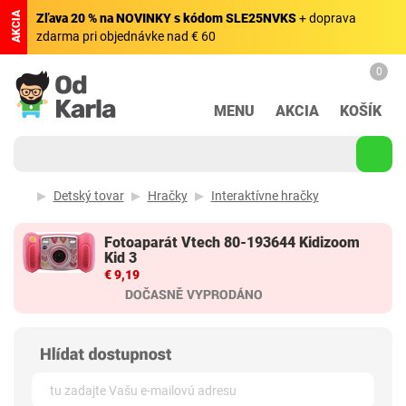
AKCIA
Zľava 20 % na NOVINKY s kódom SLE25NVKS
+ doprava
zdarma pri objednávke nad € 60
0
MENU
AKCIA
KOŠÍK
Detský tovar
Hračky
Interaktívne hračky
Fotoaparát Vtech 80-193644 Kidizoom
Kid 3
€ 9,19