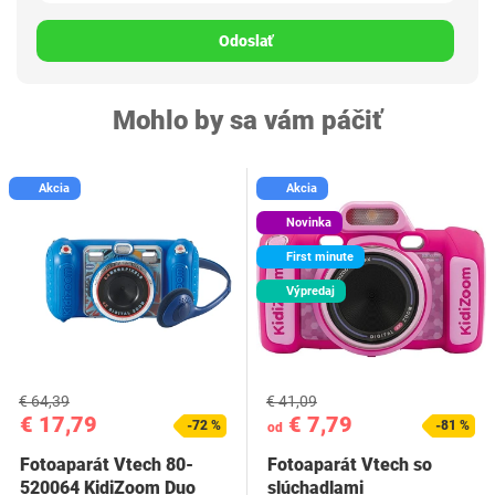
Odoslať
Mohlo by sa vám páčiť
Akcia
Akcia
Novinka
First minute
Výpredaj
€ 64,39
€ 41,09
€ 17,79
€ 7,79
-72 %
-81 %
od
Fotoaparát Vtech 80-
Fotoaparát Vtech so
520064 KidiZoom Duo
slúchadlami