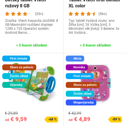
ružový 8 GB
XL color
(33×)
(56×)
Značka: Vtech Kapacita úložiště: 8
Typ: tablet Vydává zvuky: ano
GB Maximální rozlišení displeje:
Šířka [cm]: 26 Výška [cm]: 3
1280 x 720 Operační systém:
Minimální věk [roky]: 5 Baterie: 3x
Android Barva:…
AA Vydává…
> 5 kusov skladem
> 5 kusov skladem
First minute
Akcia
Skoro za polovic
Novinka
Čistím sklad
First minute
Výpredaj
Skoro za polovic
Čistím sklad
Megavýpredaj
€ 29,89
€ 42,99
€ 9,59
€ 4,89
-68 %
-89 %
od
od