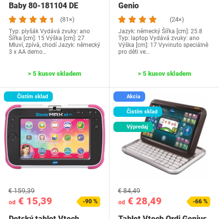
Baby 80-181104 DE
Genio
(81×)
(24×)
Typ: plyšák Vydává zvuky: ano
Jazyk: německý Šířka [cm]: 25.8
Šířka [cm]: 15 Výška [cm]: 27
Typ: laptop Vydává zvuky: ano
Mluví, zpívá, chodí Jazyk: německý
Výška [cm]: 17 Vyvinuto speciálně
3 x AA demo…
pro děti ve…
> 5 kusov skladem
> 5 kusov skladem
Čistím sklad
Akcia
Čistím sklad
Výpredaj
€ 159,39
€ 84,49
€ 15,39
€ 28,49
-90 %
-66 %
od
od
Detský tablet Vtech
Tablet Vtech Ordi Genius