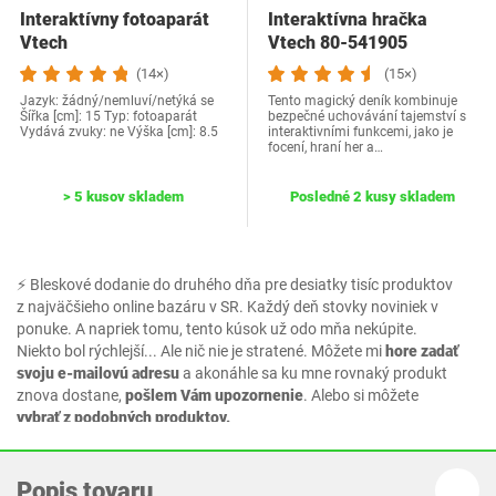
Interaktívny fotoaparát
Interaktívna hračka
Vtech
Vtech 80-541905
(14×)
(15×)
Jazyk: žádný/nemluví/netýká se
Tento magický deník kombinuje
Šířka [cm]: 15 Typ: fotoaparát
bezpečné uchovávání tajemství s
Vydává zvuky: ne Výška [cm]: 8.5
interaktivními funkcemi, jako je
focení, hraní her a…
> 5 kusov skladem
Posledné 2 kusy skladem
⚡ Bleskové dodanie do druhého dňa pre desiatky tisíc produktov
z najväčšieho online bazáru v SR. Každý deň stovky noviniek v
ponuke. A napriek tomu, tento kúsok už odo mňa nekúpite.
Niekto bol rýchlejší... Ale nič nie je stratené. Môžete mi
hore zadať
svoju e-mailovú adresu
a akonáhle sa ku mne rovnaký produkt
znova dostane,
pošlem Vám upozornenie
. Alebo si môžete
vybrať z podobných produktov.
Popis tovaru