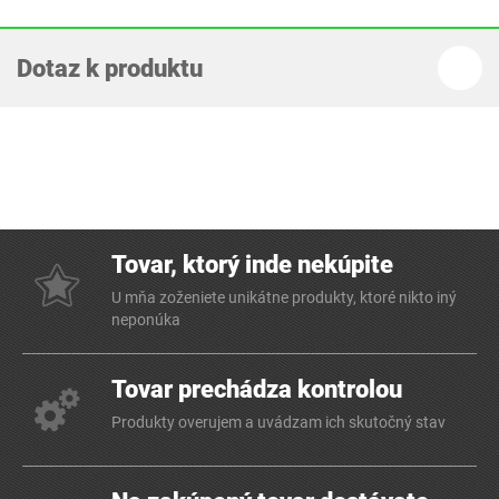
Dotaz k produktu
Tovar, ktorý inde nekúpite
U mňa zoženiete unikátne produkty, ktoré nikto iný
neponúka
Tovar prechádza kontrolou
Produkty overujem a uvádzam ich skutočný stav