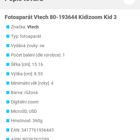
Fotoaparát Vtech 80-193644 Kidizoom Kid 3
Značka:
Vtech
Typ: fotoaparát
Vydává zvuky: ne
Počet balení (dle výrobce): 1
Šířka [cm]: 15.16
Výška [cm]: 8.53
Minimální věk [roky]: 4
Barva: růžová
Digitální zoom
MicroSD, USD
Hmotnost: 360g
EAN: 3417761936443
ASIN: B07RZKQT89