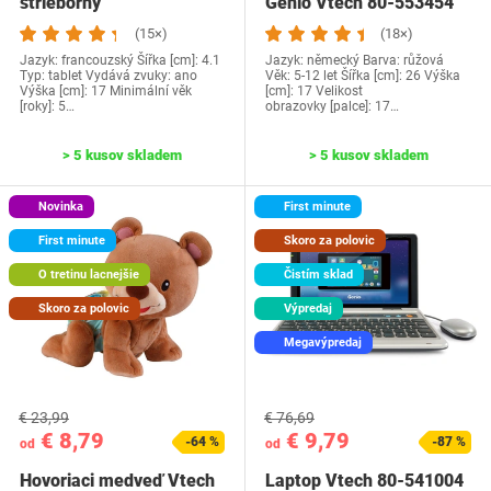
strieborný
Genio Vtech ‎80-553454
(15×)
(18×)
Jazyk: francouzský Šířka [cm]: 4.1
Jazyk: německý Barva: růžová
Typ: tablet Vydává zvuky: ano
Věk: 5-12 let Šířka [cm]: 26 Výška
Výška [cm]: 17 Minimální věk
[cm]: 17 Velikost
[roky]: 5…
obrazovky [palce]: 17…
> 5 kusov skladem
> 5 kusov skladem
Novinka
First minute
First minute
Skoro za polovic
O tretinu lacnejšie
Čistím sklad
Skoro za polovic
Výpredaj
Megavýpredaj
€ 23,99
€ 76,69
€ 8,79
€ 9,79
-64 %
-87 %
od
od
Hovoriaci medveď Vtech
Laptop Vtech 80-541004