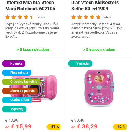
Interaktívna hra Vtech
Diár Vtech Kidisecrets
Magi Notebook 602105
Selfie 80-541904
(73×)
(24×)
Typ: jiné Vydává zvuky: ano Šířka
Jazyk: německý Baterie: 4 x AA
[cm]: 23 Výška [cm]: 29 Minimální
demo baterie Šířka [cm]: 2.8 Typ:
věk [roky]: 2 Požadované baterie:
interaktivní podložka Vydává
2x AA…
zvuky: ano…
> 5 kusov skladem
> 5 kusov skladem
Novinka
Výpredaj
First minute
O tretinu lacnejšie
Skoro za polovic
Čistím sklad
Výpredaj
€ 48,99
€ 99,49
€ 15,99
€ 38,29
-67 %
-62 %
od
od