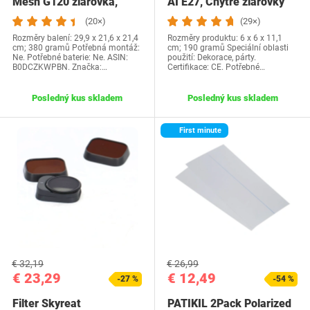
Mesh G120 žiarovka,
AI E27, Chytré žiarovky
18W ekvivalent…
Wi-Fi &…
(20×)
(29×)
Rozměry balení: 29,9 x 21,6 x 21,4
Rozměry produktu: 6 x 6 x 11,1
cm; 380 gramů Potřebná montáž:
cm; 190 gramů Speciální oblasti
Ne. Potřebné baterie: Ne. ASIN:
použití: Dekorace, párty.
B0DCZKWPBN. Značka:…
Certifikace: CE. Potřebné…
Posledný kus skladem
Posledný kus skladem
First minute
€ 32,19
€ 26,99
€ 23,29
€ 12,49
-27 %
-54 %
Filter Skyreat
PATIKIL 2Pack Polarized