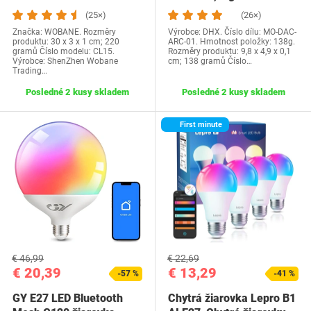
kuchyne, LED pod…
analógový audio…
(25×)
(26×)
Značka: WOBANE. Rozměry
Výrobce: DHX. Číslo dílu: MO-DAC-
produktu: 30 x 3 x 1 cm; 220
ARC-01. Hmotnost položky: 138g.
gramů Číslo modelu: CL15.
Rozměry produktu: 9,8 x 4,9 x 0,1
Výrobce: ShenZhen Wobane
cm; 138 gramů Číslo…
Trading…
Posledné 2 kusy skladem
Posledné 2 kusy skladem
First minute
€ 46,99
€ 22,69
€ 20,39
€ 13,29
-57 %
-41 %
GY E27 LED Bluetooth
Chytrá žiarovka Lepro B1