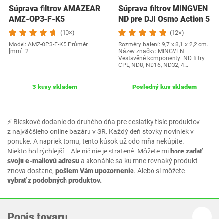
Súprava filtrov AMAZEAR
Súprava filtrov MINGVEN
AMZ-OP3-F-K5
ND pre DJI Osmo Action 5
Pro, CPL +…
(10×)
(12×)
Model: AMZ-OP3-F-K5 Průměr
Rozměry balení: 9,7 x 8,1 x 2,2 cm.
[mm]: 2
Název značky: MINGVEN.
Vestavěné komponenty: ND filtry
CPL, ND8, ND16, ND32, 4…
3 kusy skladem
Posledný kus skladem
⚡ Bleskové dodanie do druhého dňa pre desiatky tisíc produktov
z najväčšieho online bazáru v SR. Každý deň stovky noviniek v
ponuke. A napriek tomu, tento kúsok už odo mňa nekúpite.
Niekto bol rýchlejší... Ale nič nie je stratené. Môžete mi
hore zadať
svoju e-mailovú adresu
a akonáhle sa ku mne rovnaký produkt
znova dostane,
pošlem Vám upozornenie
. Alebo si môžete
vybrať z podobných produktov.
Popis tovaru