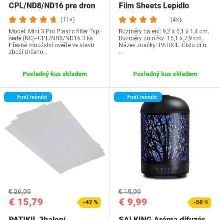
CPL/ND8/ND16 pre dron
Film Sheets Lepidlo
Polarizer…
(11×)
(4×)
Model: Mini 3 Pro Plastic filter Typ:
Rozměry balení: 9,2 x 6,1 x 1,4 cm.
šedé (ND)- CPL/ND8/ND16 3 ks –
Rozměry položky: 15,1 x 7,9 cm.
Přesné množství ověřte ve stavu
Název značky: PATIKIL. Číslo dílu:
zboží Určeno…
…
Posledný kus skladem
Posledný kus skladem
First minute
First minute
€ 26,99
€ 19,99
€ 15,79
€ 9,99
-42 %
-50 %
PATIKIL 3balení
SALKING Aróma difuzér,