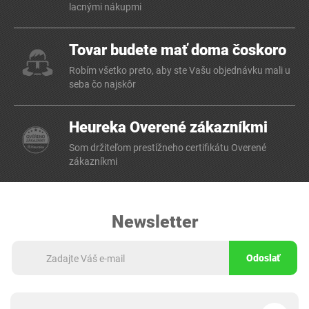
lacnými nákupmi
Tovar budete mať doma čoskoro
Robím všetko preto, aby ste Vašu objednávku mali u
seba čo najskôr
Heureka Overené zákazníkmi
Som držiteľom prestížneho certifikátu Overené
zákazníkmi
Newsletter
Odoslať