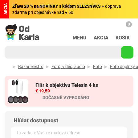
AKCIA
Zľava 20 % na NOVINKY s kódom SLE25NVKS
+ doprava
zdarma pri objednávke nad € 60
0
MENU
AKCIA
KOŠÍK
Bazár elektro
Foto, video, audio
Foto
Foto doplnky a
Filtr k objektivu Telesin 4 ks
€ 19,59