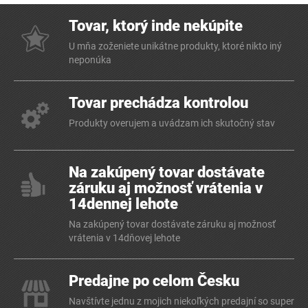
Tovar, ktorý inde nekúpite
U mňa zoženiete unikátne produkty, ktoré nikto iný
neponúka
Tovar prechádza kontrolou
Produkty overujem a uvádzam ich skutočný stav
Na zakúpený tovar dostávate
záruku aj možnosť vrátenia v
14dennej lehote
Na zakúpený tovar dostávate záruku aj možnosť
vrátenia v 14dňovej lehote
Predajne po celom Česku
Navštívte jednu z mojich niekoľkých predajní so super