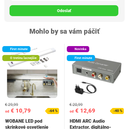
Odoslať
Mohlo by sa vám páčiť
First minute
Novinka
O tretinu lacnejšie
First minute
€ 29,99
€ 20,99
€ 10,79
€ 12,69
-64 %
-40 %
od
od
WOBANE LED pod
HDMI ARC Audio
skrinkové osvetlenie
Extractor, digitálno-