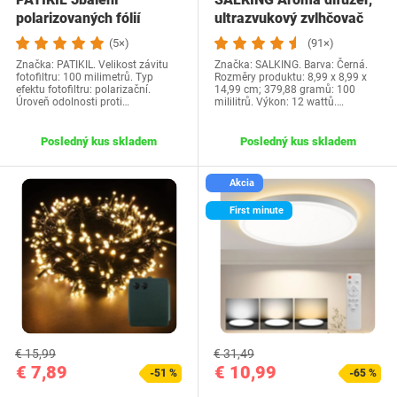
polarizovaných fólií
ultrazvukový zvlhčovač
Lepidlo Polarizer…
olejových…
(5×)
(91×)
Značka: PATIKIL. Velikost závitu
Značka: SALKING. Barva: Černá.
fotofiltru: 100 milimetrů. Typ
Rozměry produktu: 8,99 x 8,99 x
efektu fotofiltru: polarizační.
14,99 cm; 379,88 gramů: 100
Úroveň odolnosti proti…
mililitrů. Výkon: 12 wattů.…
Posledný kus skladem
Posledný kus skladem
Akcia
First minute
€ 15,99
€ 31,49
€ 7,89
€ 10,99
-51 %
-65 %