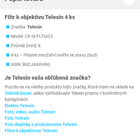
Filtr k objektivu Telesin 4 ks
Značka:
Telesin
Model: ‎CX-IS-FLT-GO3
Průměr [mm]: 8
4 ks – Přesné množství ověřte ve stavu zboží
ASIN: B0CJ4XXHRG
Je
Telesin
vaša obľúbená značka?
Pozrite sa na všetky produkty tejto značky, ktoré mám na sklade na
Telesin bazar
, alebo vyhľadávajte Telesin priamo v konkrétnych
kategóriách:
Elektro Telesin
Foto, video, audio Telesin
Foto Telesin
Foto doplnky a príslušenstvo Telesin
Filtre k objektívom Telesin