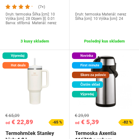
(7×)
Druh: termoska Šířka [cm]: 10
Druh: termoska Materiál: nerez
Výška [cm]: 28 Objem [l]: 0.01
Šířka [cm]: 10 Výška [cm]: 24
Barva: stříbrná Materiál: nerez
3 kusy skladem
Posledný kus skladem
Výpredaj
Novinka
Hot deals
First minute
Skoro za polovic
Čistím sklad
Výpredaj
€ 65,09
€ 29,99
€ 22,89
€ 5,39
-65 %
-82 %
od
od
Termohrnček Stanley
Termoska Axentia