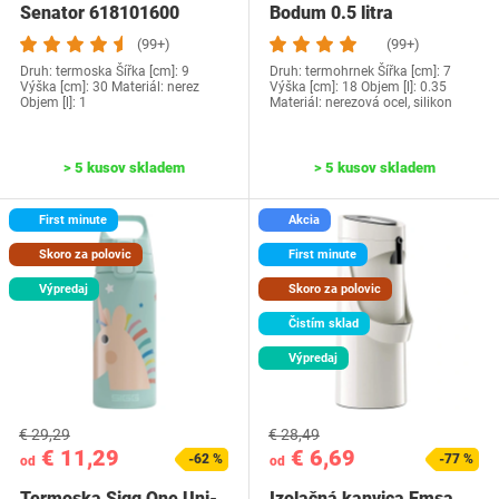
Senator 618101600
Bodum 0.5 litra
(99+)
(99+)
Druh: termoska Šířka [cm]: 9
Druh: termohrnek Šířka [cm]: 7
Výška [cm]: 30 Materiál: nerez
Výška [cm]: 18 Objem [l]: 0.35
Objem [l]: 1
Materiál: nerezová ocel, silikon
> 5 kusov skladem
> 5 kusov skladem
First minute
Akcia
Skoro za polovic
First minute
Výpredaj
Skoro za polovic
Čistím sklad
Výpredaj
€ 29,29
€ 28,49
€ 11,29
€ 6,69
-62 %
-77 %
od
od
Termoska Sigg One Uni-
Izolačná kanvica Emsa