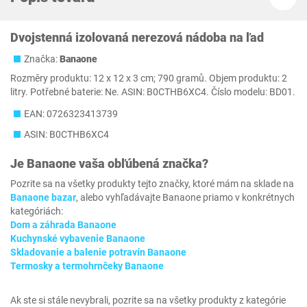
Dvojstenná izolovaná nerezová nádoba na ľad
Značka:
Banaone
Rozměry produktu: 12 x 12 x 3 cm; 790 gramů. Objem produktu: 2
litry. Potřebné baterie: Ne. ASIN: B0CTHB6XC4. Číslo modelu: BD01.
EAN: 0726323413739
ASIN: B0CTHB6XC4
Je
Banaone
vaša obľúbená značka?
Pozrite sa na všetky produkty tejto značky, ktoré mám na sklade na
Banaone bazar
, alebo vyhľadávajte Banaone priamo v konkrétnych
kategóriách:
Dom a záhrada Banaone
Kuchynské vybavenie Banaone
Skladovanie a balenie potravín Banaone
Termosky a termohrnčeky Banaone
Ak ste si stále nevybrali, pozrite sa na všetky produkty z kategórie