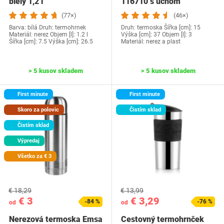
biely 1,2 l
116710 s uchom
(77×)
(46×)
Barva: bílá Druh: termohrnek
Druh: termoska Šířka [cm]: 15
Materiál: nerez Objem [l]: 1.2 l
Výška [cm]: 37 Objem [l]: 3
Šířka [cm]: 7.5 Výška [cm]: 26.5
Materiál: nerez a plast
> 5 kusov skladem
> 5 kusov skladem
First minute
First minute
Skoro za polovic
Čistím sklad
Čistím sklad
Výpredaj
Všetko za € 3
€ 18,29
€ 13,99
€ 3
€ 3,29
-84 %
-76 %
od
od
Nerezová termoska Emsa
Cestovný termohrnček