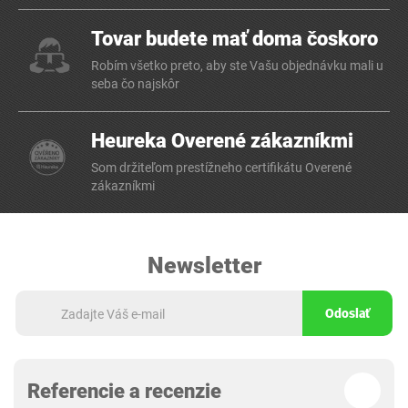
Tovar budete mať doma čoskoro
Robím všetko preto, aby ste Vašu objednávku mali u
seba čo najskôr
Heureka Overené zákazníkmi
Som držiteľom prestížneho certifikátu Overené
zákazníkmi
Newsletter
Odoslať
Referencie a recenzie