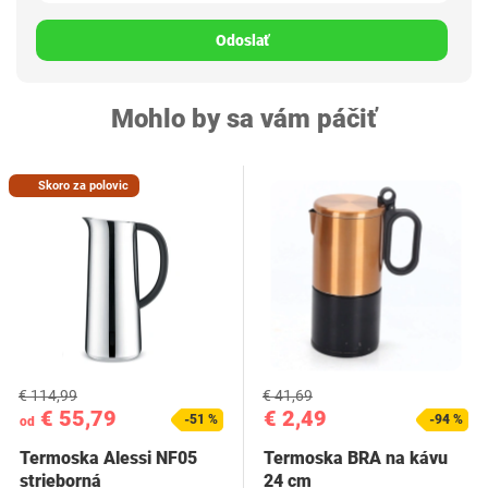
Odoslať
Mohlo by sa vám páčiť
Skoro za polovic
€ 114,99
€ 41,69
€ 55,79
€ 2,49
-51 %
-94 %
od
Termoska Alessi NF05
Termoska BRA na kávu
strieborná
24 cm