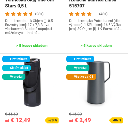
Stars 0,5 L
515707
(28×)
(48×)
Druh: termohrnek Objem [l]: 0.5
Druh: termoska Počet balení (dle
Rozměry [cm]: 17 x 7,3 Barva:
výrobce): 1 Šířka [cm]: 16.5 Výška
vícebarevná Studené nápoje si
[cm]: 39 Objem [l]: 1.9 Barva: bílá…
můžete vychutnat až…
> 5 kusov skladem
> 5 kusov skladem
First minute
First minute
Čistím sklad
Výpredaj
Výpredaj
Všetko za € 3
€ 41,69
€ 16,99
€ 12,49
€ 2,49
-70 %
-86 %
od
od