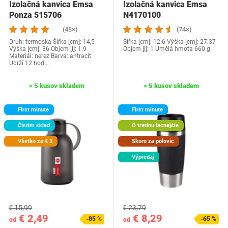
Izolačná kanvica Emsa
Izolačná kanvica Emsa
Ponza 515706
‎N4170100
(48×)
(74×)
Druh: termoska Šířka [cm]: 14,5
Šířka [cm]: 12.6 Výška [cm]: 27.37
Výška [cm]: 36 Objem [l]: 1.9
Objem [l]: 1 ‎Umělá hmota ‎660 g
Materiál: nerez Barva: antracit
Udrží 12 hod.…
> 5 kusov skladem
> 5 kusov skladem
First minute
First minute
Čistím sklad
O tretinu lacnejšie
Všetko za € 3
Skoro za polovic
Výpredaj
€ 15,99
€ 23,79
€ 2,49
€ 8,29
-85 %
-65 %
od
od