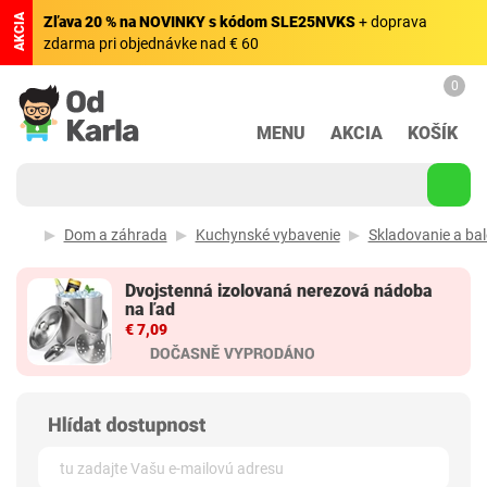
AKCIA
Zľava 20 % na NOVINKY s kódom SLE25NVKS
+ doprava
zdarma pri objednávke nad € 60
0
MENU
AKCIA
KOŠÍK
Dom a záhrada
Kuchynské vybavenie
Skladovanie a bal
Dvojstenná izolovaná nerezová nádoba
na ľad
€ 7,09