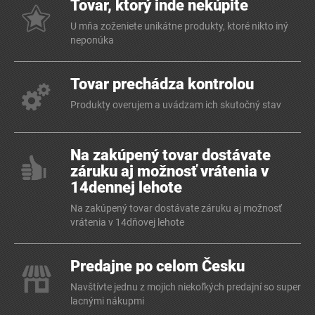
Tovar, ktorý inde nekúpite
U mňa zoženiete unikátne produkty, ktoré nikto iný
neponúka
Tovar prechádza kontrolou
Produkty overujem a uvádzam ich skutočný stav
Na zakúpený tovar dostávate
záruku aj možnosť vrátenia v
14dennej lehote
Na zakúpený tovar dostávate záruku aj možnosť
vrátenia v 14dňovej lehote
Predajne po celom Česku
Navštívte jednu z mojich niekoľkých predajní so super
lacnými nákupmi