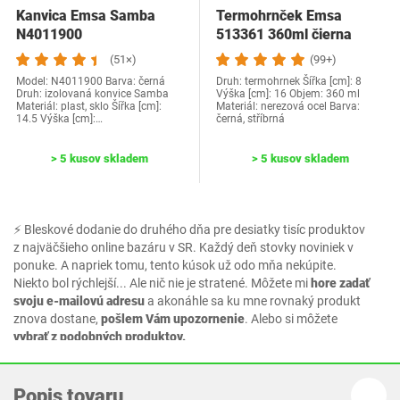
Kanvica Emsa Samba
Termohrnček Emsa
N4011900
513361 360ml čierna
(51×)
(99+)
Model: N4011900 Barva: černá
Druh: termohrnek Šířka [cm]: 8
Druh: izolovaná konvice Samba
Výška [cm]: 16 Objem: 360 ml
Materiál: plast, sklo Šířka [cm]:
Materiál: nerezová ocel Barva:
14.5 Výška [cm]:…
černá, stříbrná
> 5 kusov skladem
> 5 kusov skladem
⚡ Bleskové dodanie do druhého dňa pre desiatky tisíc produktov
z najväčšieho online bazáru v SR. Každý deň stovky noviniek v
ponuke. A napriek tomu, tento kúsok už odo mňa nekúpite.
Niekto bol rýchlejší... Ale nič nie je stratené. Môžete mi
hore zadať
svoju e-mailovú adresu
a akonáhle sa ku mne rovnaký produkt
znova dostane,
pošlem Vám upozornenie
. Alebo si môžete
vybrať z podobných produktov.
Popis tovaru