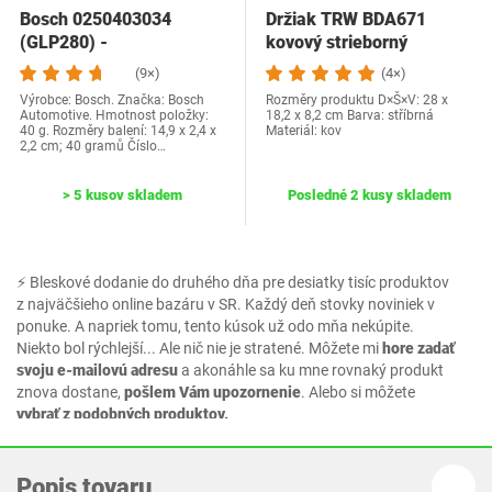
Bosch 0250403034
Držiak TRW BDA671
(GLP280) -
kovový strieborný
Vysokorychlostní žhavicí
(9×)
(4×)
svíčka…
Výrobce: Bosch. Značka: Bosch
Rozměry produktu D×Š×V: 28 x
Automotive. Hmotnost položky:
18,2 x 8,2 cm Barva: stříbrná
40 g. Rozměry balení: 14,9 x 2,4 x
Materiál: kov
2,2 cm; 40 gramů Číslo…
> 5 kusov skladem
Posledné 2 kusy skladem
⚡ Bleskové dodanie do druhého dňa pre desiatky tisíc produktov
z najväčšieho online bazáru v SR. Každý deň stovky noviniek v
ponuke. A napriek tomu, tento kúsok už odo mňa nekúpite.
Niekto bol rýchlejší... Ale nič nie je stratené. Môžete mi
hore zadať
svoju e-mailovú adresu
a akonáhle sa ku mne rovnaký produkt
znova dostane,
pošlem Vám upozornenie
. Alebo si môžete
vybrať z podobných produktov.
Popis tovaru