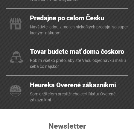
Predajne po celom Česku
Navštívte jednu z mojich niekoľkých predajní so super
lacnými nákupmi
Tovar budete mať doma čoskoro
Robím všetko preto, aby ste Vašu objednávku mali u
seba čo najskôr
Heureka Overené zákazníkmi
Som držiteľom prestížneho certifikátu Overené
zákazníkmi
Newsletter