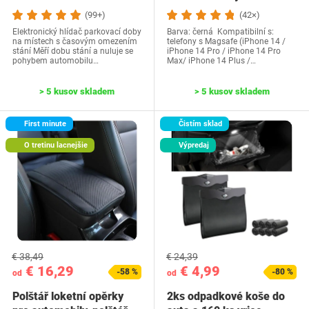
(99+)
(42×)
Elektronický hlídač parkovací doby
Barva: černá Kompatibilní s:
na místech s časovým omezením
telefony s Magsafe (iPhone 14 /
stání Měří dobu stání a nuluje se
iPhone 14 Pro / iPhone 14 Pro
pohybem automobilu…
Max/ iPhone 14 Plus /…
> 5 kusov skladem
> 5 kusov skladem
First minute
Čistím sklad
O tretinu lacnejšie
Výpredaj
€ 38,49
€ 24,39
€ 16,29
€ 4,99
-58 %
-80 %
od
od
Polštář loketní opěrky
2ks odpadkové koše do