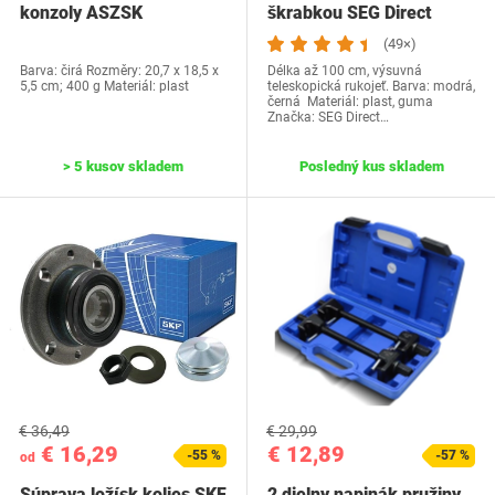
konzoly ASZSK
škrabkou SEG Direct
(49×)
Barva: čirá Rozměry: ‎20,7 x 18,5 x
Délka až 100 cm, výsuvná
5,5 cm; 400 g Materiál: plast
teleskopická rukojeť. Barva: modrá,
černá Materiál: plast, guma
Značka: SEG Direct…
> 5 kusov skladem
Posledný kus skladem
€ 36,49
€ 29,99
€ 16,29
€ 12,89
-55 %
-57 %
od
Súprava ložísk kolies SKF
2 dielny napinák pružiny