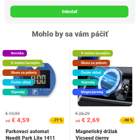
Odoslať
Mohlo by sa vám páčiť
Novinka
O tretinu lacnejšie
O tretinu lacnejšie
Skoro za polovic
Skoro za polovic
Čistím sklad
Čistím sklad
Výpredaj
Výpredaj
Megavýpredaj
€ 19,99
€ 26,29
€ 4,59
€ 2,69
-77 %
-90 %
od
od
Parkovací automat
Magnetický držiak
Needit Park Lite 1411
Vicseed čierny