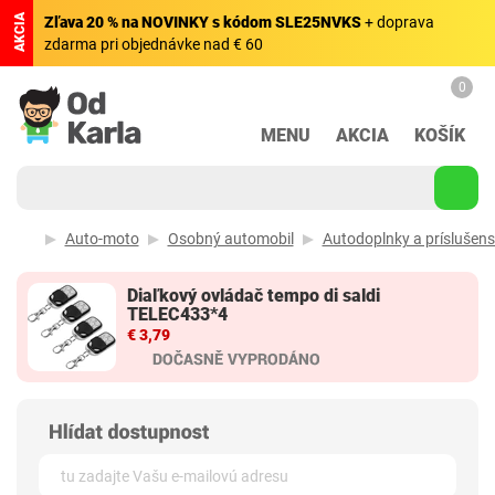
AKCIA
Zľava 20 % na NOVINKY s kódom SLE25NVKS
+ doprava
zdarma pri objednávke nad € 60
0
MENU
AKCIA
KOŠÍK
Auto-moto
Osobný automobil
Autodoplnky a príslušens
Diaľkový ovládač tempo di saldi
TELEC433*4
€ 3,79