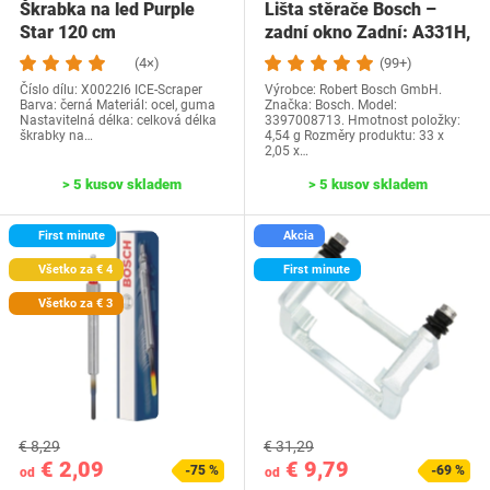
Škrabka na led Purple
Lišta stěrače Bosch –
Star 120 cm
zadní okno Zadní: A331H,
Délka: 330…
(4×)
(99+)
Číslo dílu: ‎X0022I6 ICE-Scraper
Výrobce: Robert Bosch GmbH.
Barva: černá Materiál: ocel, guma
Značka: Bosch. Model:
Nastavitelná délka: celková délka
3397008713. Hmotnost položky:
škrabky na…
4,54 g Rozměry produktu: 33 x
2,05 x…
> 5 kusov skladem
> 5 kusov skladem
First minute
Akcia
Všetko za € 4
First minute
Všetko za € 3
€ 8,29
€ 31,29
€ 2,09
€ 9,79
-75 %
-69 %
od
od