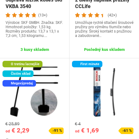
VKBA 3540
CCLife
(13×)
(42×)
Výrobce: SKF GMBH. Značka: SKF.
Umožňuje rychlé stlačení šroubové
Hmotnost položky: 1,53 kg.
pružiny pro výměnu tlumiče nebo
Rozměry produktu: 13,7 x 13,1 x
pružiny. Široký kontakt s pružinou
7,3 cm; 1,53 kilogramu.…
a zabudované…
3 kusy skladem
Posledný kus skladem
O tretinu lacnejšie
First minute
Čistím sklad
Megavýpredaj
€ 25,89
€ 4
€ 2,29
€ 1,69
-91 %
-61 %
od
od