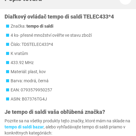
Diaľkový ovládač tempo di saldi TELEC433*4
Značka:
tempo di saldi
4 ks- přesné množství ověřte ve stavu zboží
Číslo: TDSTELEC433*4
K vratům
433.92 MHz
Materiál: plast, kov
Barva: modrá, černá
EAN: 0793579950257
ASIN: B07376TG4J
Je
tempo di saldi
vaša obľúbená značka?
Pozrite sa na všetky produkty tejto značky, ktoré mám na sklade na
tempo di saldi bazar
, alebo vyhľadávajte tempo di saldi priamo v
konkrétnych kategóriách: