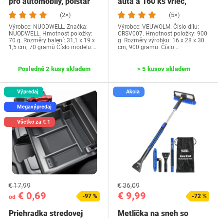
pro automobily, polštář
auta a 160 ks vriec,
středové…
(2×)
(5×)
Výrobce: NUODWELL. Značka:
Výrobce: ‎VEUWOLM. Číslo dílu:
NUODWELL. Hmotnost položky:
CRSV007. Hmotnost položky: 900
70 g. Rozměry balení: 31,1 x 19 x
g. Rozměry výrobku: ‎16 x 28 x 30
1,5 cm; 70 gramů Číslo modelu:…
cm; 900 gramů. Číslo…
Posledné 2 kusy skladem
> 5 kusov skladem
Výpredaj
Akcia
Megavýpredaj
Všetko za € 1
€ 17,99
€ 36,09
€ 0,69
€ 9,99
-97 %
-72 %
od
Priehradka stredovej
Metlička na sneh so