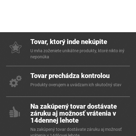
Tovar, ktorý inde nekúpite
U mňa zoženiete unikátne produkty, ktoré nikto iný
neponúka
Tovar prechádza kontrolou
Produkty overujem a uvádzam ich skutočný stav
Na zakúpený tovar dostávate
záruku aj možnosť vrátenia v
14dennej lehote
Na zakúpený tovar dostávate záruku aj možnosť
vrátenia v 14dňovej lehote