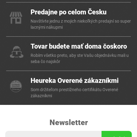
Predajne po celom Česku
Navštívte jednu z mojich niekoľkých predajní so super
lacnými nákupmi
Tovar budete mať doma čoskoro
Robím všetko preto, aby ste Vašu objednávku mali u
seba čo najskôr
Heureka Overené zákazníkmi
Som držiteľom prestížneho certifikátu Overené
zákazníkmi
Newsletter