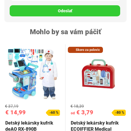
Odoslať
Mohlo by sa vám páčiť
Skoro za polovic
€ 37,19
€ 18,39
€ 14,99
€ 3,79
-60 %
-80 %
od
Detský lekársky kufrík
Detský lekársky kufrík
deAO RX-890B
ECOIFFIER Medical