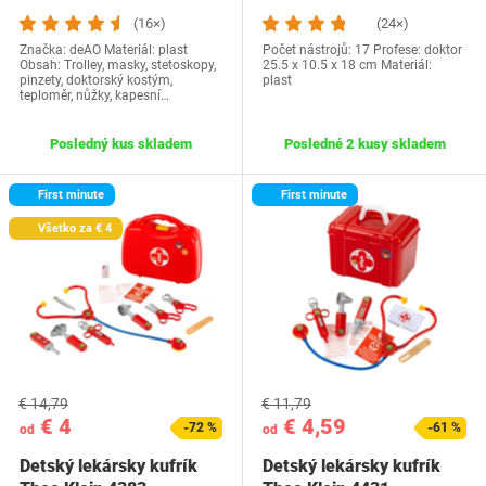
(16×)
(24×)
Značka: deAO Materiál: plast
Počet nástrojů: 17 Profese: doktor
Obsah: Trolley, masky, stetoskopy,
‎25.5 x 10.5 x 18 cm Materiál:
pinzety, doktorský kostým,
plast
teploměr, nůžky, kapesní…
Posledný kus skladem
Posledné 2 kusy skladem
First minute
First minute
Všetko za € 4
€ 14,79
€ 11,79
€ 4
€ 4,59
-72 %
-61 %
od
od
Detský lekársky kufrík
Detský lekársky kufrík