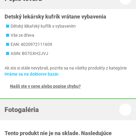
Detský lekársky kufrík vrátane vybavenia
Dětský lékařský kufřík s vybavením
Vše ze dřeva
EAN: 4020972111609
ASIN: B07GXH2JVJ
Ak ste si stále nevybrali, pozrite sa na všetky produkty z kategórie
Hráme sa na doktorov bazár
.
Našli ste v cene alebo popise chybu?
Fotogaléria
Tento produkt nie je na sklade. Nasledujúce