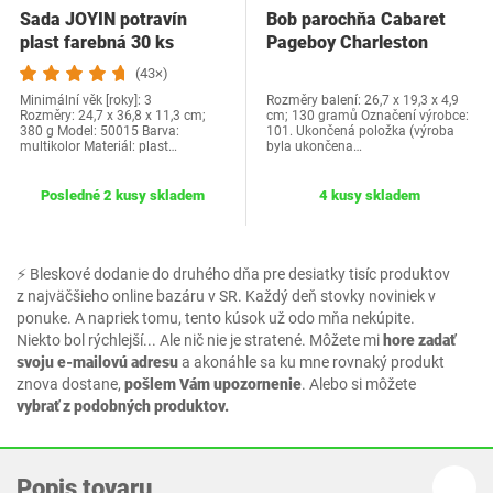
Sada JOYIN potravín
Bob parochňa Cabaret
plast farebná 30 ks
Pageboy Charleston
Parochne pre…
(43×)
Minimální věk [roky]: 3
Rozměry balení: 26,7 x 19,3 x 4,9
Rozměry: ‎24,7 x 36,8 x 11,3 cm;
cm; 130 gramů Označení výrobce:
380 g Model: 50015 Barva:
101. Ukončená položka (výroba
multikolor Materiál: plast…
byla ukončena…
Posledné 2 kusy skladem
4 kusy skladem
⚡ Bleskové dodanie do druhého dňa pre desiatky tisíc produktov
z najväčšieho online bazáru v SR. Každý deň stovky noviniek v
ponuke. A napriek tomu, tento kúsok už odo mňa nekúpite.
Niekto bol rýchlejší... Ale nič nie je stratené. Môžete mi
hore zadať
svoju e-mailovú adresu
a akonáhle sa ku mne rovnaký produkt
znova dostane,
pošlem Vám upozornenie
. Alebo si môžete
vybrať z podobných produktov.
Popis tovaru