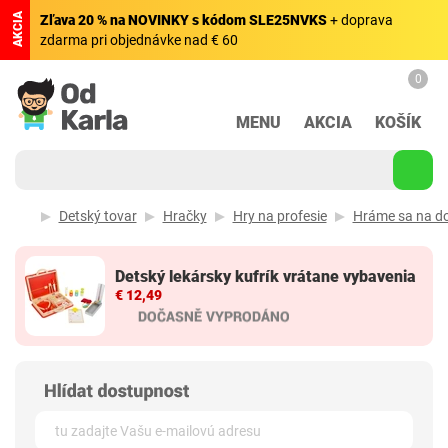
AKCIA
Zľava 20 % na NOVINKY s kódom SLE25NVKS
+ doprava
zdarma pri objednávke nad € 60
0
MENU
AKCIA
KOŠÍK
Detský tovar
Hračky
Hry na profesie
Hráme sa na d
Detský lekársky kufrík vrátane vybavenia
€ 12,49