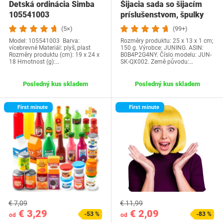
Detská ordinácia Simba
Šijacia sada so šijacím
‎105541003
príslušenstvom, špulky
nití,…
(5×)
(99+)
Model: 105541003 Barva:
Rozměry produktu: 25 x 13 x 1 cm;
vícebrevné Materiál: plyš, plast
150 g. Výrobce: JUNING. ASIN:
Rozměry produktu‎ (cm): 19 x 24 x
B0B4P2G4NY. Číslo modelu: JUN-
18 Hmotnost (g):…
SK-QX002. Země původu:…
Posledný kus skladem
Posledný kus skladem
First minute
First minute
€ 7,09
€ 11,99
€ 3,29
€ 2,09
-53 %
-83 %
od
od