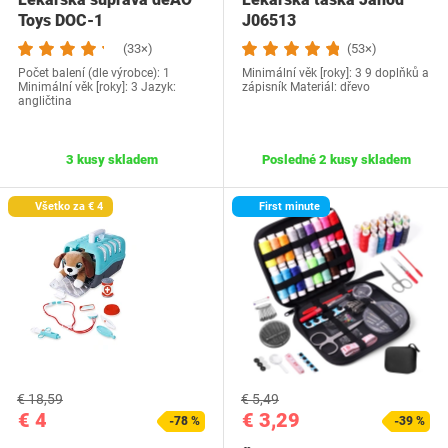
Toys DOC-1
J06513
(33×)
(53×)
Počet balení (dle výrobce): 1
Minimální věk [roky]: 3 9 doplňků a
Minimální věk [roky]: 3 Jazyk:
zápisník Materiál: dřevo
angličtina
3 kusy skladem
Posledné 2 kusy skladem
Všetko za € 4
First minute
€ 18,59
€ 5,49
€ 4
€ 3,29
-78 %
-39 %