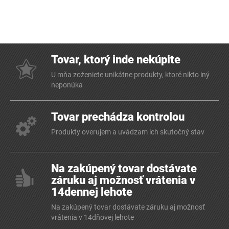
Tovar, ktorý inde nekúpite
U mňa zoženiete unikátne produkty, ktoré nikto iný
neponúka
Tovar prechádza kontrolou
Produkty overujem a uvádzam ich skutočný stav
Na zakúpený tovar dostávate
záruku aj možnosť vrátenia v
14dennej lehote
Na zakúpený tovar dostávate záruku aj možnosť
vrátenia v 14dňovej lehote