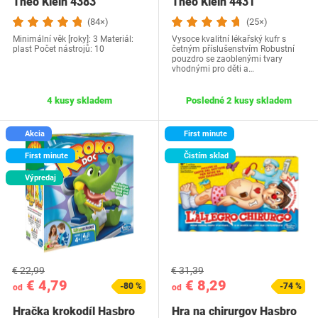
Theo Klein 4383
Theo Klein 4431
(84×)
(25×)
Minimální věk [roky]: 3 Materiál:
Vysoce kvalitní lékařský kufr s
plast Počet nástrojů: 10
četným příslušenstvím Robustní
pouzdro se zaoblenými tvary
vhodnými pro děti a…
4 kusy skladem
Posledné 2 kusy skladem
Akcia
First minute
First minute
Čistím sklad
Výpredaj
€ 22,99
€ 31,39
€ 4,79
€ 8,29
-80 %
-74 %
od
od
Hračka krokodíl Hasbro
Hra na chirurgov Hasbro