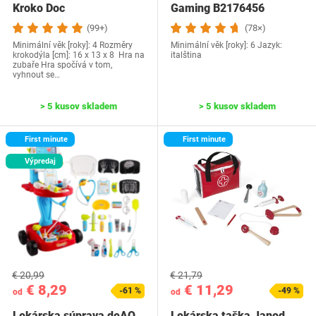
Kroko Doc
Gaming B2176456
(99+)
(78×)
Minimální věk [roky]: 4 Rozměry
Minimální věk [roky]: 6 Jazyk:
krokodýla [cm]: 16 x 13 x 8 Hra na
italština
zubaře Hra spočívá v tom,
vyhnout se…
> 5 kusov skladem
> 5 kusov skladem
First minute
First minute
Výpredaj
€ 20,99
€ 21,79
€ 8,29
€ 11,29
-61 %
-49 %
od
od
Lekárska súprava deAO
Lekárska taška Janod