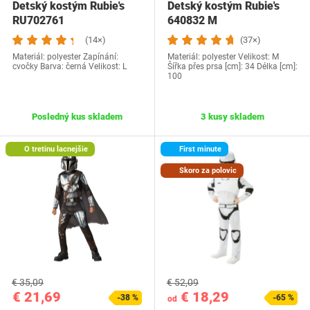
Detský kostým Rubie's
Detský kostým Rubie's
RU702761
640832 M
(14×)
(37×)
Materiál: polyester Zapínání:
Materiál: polyester Velikost: M
cvočky Barva: černá Velikost: L
Šířka přes prsa [cm]: 34 Délka [cm]:
100
Posledný kus skladem
3 kusy skladem
O tretinu lacnejšie
First minute
Skoro za polovic
€ 35,09
€ 52,09
€ 21,69
€ 18,29
-38 %
-65 %
od