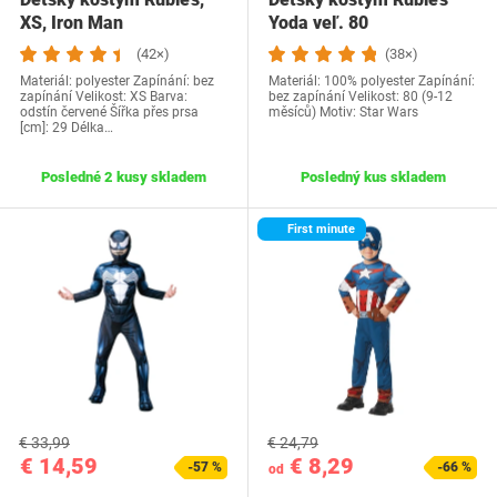
XS, Iron Man
Yoda veľ. 80
(42×)
(38×)
Materiál: polyester Zapínání: bez
Materiál: 100% polyester Zapínání:
zapínání Velikost: XS Barva:
bez zapínání Velikost: 80 (9-12
odstín červené Šířka přes prsa
měsíců) Motiv: Star Wars
[cm]: 29 Délka…
Posledné 2 kusy skladem
Posledný kus skladem
First minute
€ 33,99
€ 24,79
€ 14,59
€ 8,29
-57 %
-66 %
od