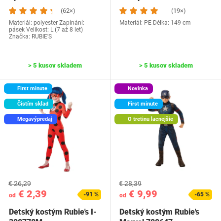
(62×)
(19×)
Materiál: polyester Zapínání:
Materiál: PE Délka: 149 cm
pásek Velikost: L (7 až 8 let)
Značka: RUBIE'S
> 5 kusov skladem
> 5 kusov skladem
First minute
Novinka
Čistím sklad
First minute
Megavýpredaj
O tretinu lacnejšie
€ 26,29
€ 28,39
€ 2,39
€ 9,99
-91 %
-65 %
od
od
Detský kostým Rubie's I-
Detský kostým Rubie's