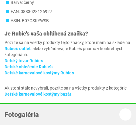
Barva: černý
EAN: 0883028126927
ASIN: B07GSKYWSB
Je
Rubie's
vaša obľúbená značka?
Pozrite sa na všetky produkty tejto značky, ktoré mám na sklade na
Rubie's outlet
, alebo vyhľadávajte Rubie's priamo v konkrétnych
kategóriách:
Detský tovar Rubie's
Detské oblečenie Rubie's
Detské karnevalové kostýmy Rubie's
Ak ste si stále nevybrali, pozrite sa na všetky produkty z kategórie
Detské karnevalové kostýmy bazár
.
Fotogaléria