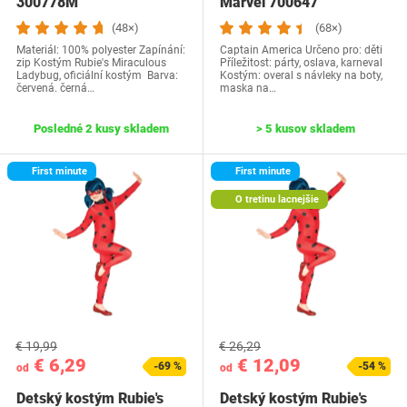
300778M
Marvel 700647
(48×)
(68×)
Materiál: 100% polyester Zapínání:
Captain America Určeno pro: děti
zip Kostým Rubie's Miraculous
Příležitost: párty, oslava, karneval
Ladybug, oficiální kostým Barva:
Kostým: overal s návleky na boty,
červená. černá…
maska na…
Posledné 2 kusy skladem
> 5 kusov skladem
First minute
First minute
O tretinu lacnejšie
€ 19,99
€ 26,29
€ 6,29
€ 12,09
-69 %
-54 %
od
od
Detský kostým Rubie's
Detský kostým Rubie's