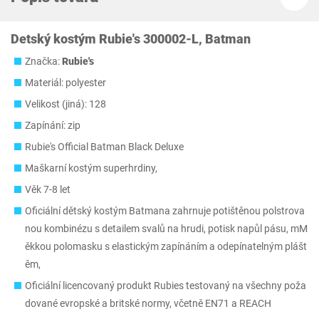
Detský kostým Rubie's 300002-L, Batman
Značka:
Rubie's
Materiál: polyester
Velikost (jiná): 128
Zapínání: zip
Rubie's Official Batman Black Deluxe
Maškarní kostým superhrdiny,
Věk 7-8 let
Oficiální dětský kostým Batmana zahrnuje potištěnou polstrova
nou kombinézu s detailem svalů na hrudi, potisk napůl pásu, mM
ěkkou polomasku s elastickým zapínáním a odepínatelným plášt
ěm,
Oficiální licencovaný produkt Rubies testovaný na všechny poža
dované evropské a britské normy, včetně EN71 a REACH