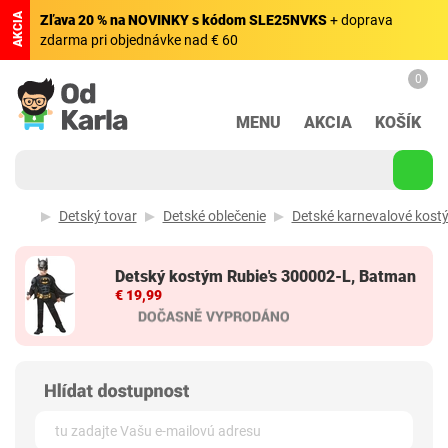
AKCIA
Zľava 20 % na NOVINKY s kódom SLE25NVKS
+ doprava
zdarma pri objednávke nad € 60
0
MENU
AKCIA
KOŠÍK
Detský tovar
Detské oblečenie
Detské karnevalové kost
Detský kostým Rubie's 300002-L, Batman
€ 19,99