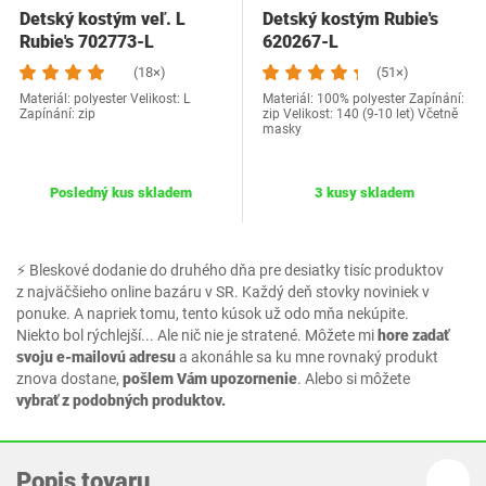
Detský kostým veľ. L
Detský kostým Rubie's
Rubie's 702773-L
620267-L
(18×)
(51×)
Materiál: polyester Velikost: L
Materiál: 100% polyester Zapínání:
Zapínání: zip
zip Velikost: 140 (9-10 let) Včetně
masky
Posledný kus skladem
3 kusy skladem
⚡ Bleskové dodanie do druhého dňa pre desiatky tisíc produktov
z najväčšieho online bazáru v SR. Každý deň stovky noviniek v
ponuke. A napriek tomu, tento kúsok už odo mňa nekúpite.
Niekto bol rýchlejší... Ale nič nie je stratené. Môžete mi
hore zadať
svoju e-mailovú adresu
a akonáhle sa ku mne rovnaký produkt
znova dostane,
pošlem Vám upozornenie
. Alebo si môžete
vybrať z podobných produktov.
Popis tovaru