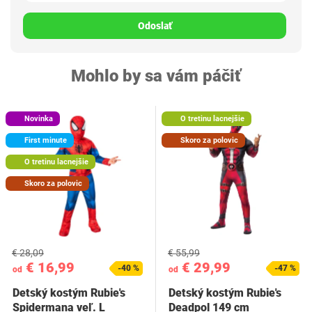
Odoslať
Mohlo by sa vám páčiť
Novinka
O tretinu lacnejšie
First minute
Skoro za polovic
O tretinu lacnejšie
Skoro za polovic
€ 28,09
€ 55,99
€ 16,99
€ 29,99
-40 %
-47 %
od
od
Detský kostým Rubie's
Detský kostým Rubie's
Spidermana veľ. L
Deadpol 149 cm