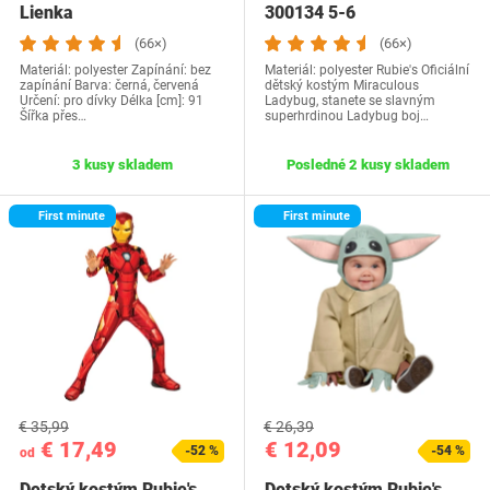
Lienka
300134 5-6
(66×)
(66×)
Materiál: polyester Zapínání: bez
Materiál: polyester Rubie's Oficiální
zapínání Barva: černá, červená
dětský kostým Miraculous
Určení: pro dívky Délka [cm]: 91
Ladybug, stanete se slavným
Šířka přes…
superhrdinou Ladybug boj…
3 kusy skladem
Posledné 2 kusy skladem
First minute
First minute
€ 35,99
€ 26,39
€ 17,49
€ 12,09
-52 %
-54 %
od
Detský kostým Rubie's,
Detský kostým Rubie's