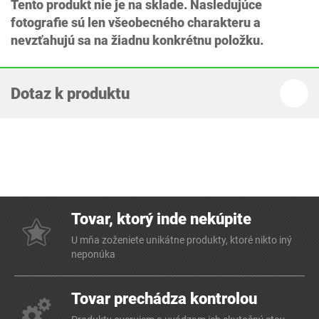
Tento produkt nie je na sklade. Nasledujúce
fotografie sú len všeobecného charakteru a
nevzťahujú sa na žiadnu konkrétnu položku.
Dotaz k produktu
Tovar, ktorý inde nekúpite
U mňa zoženiete unikátne produkty, ktoré nikto iný
neponúka
Tovar prechádza kontrolou