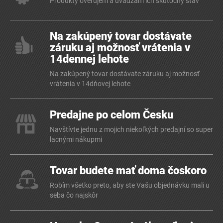
Produkty overujem a uvádzam ich skutočný stav
Na zakúpený tovar dostávate
záruku aj možnosť vrátenia v
14dennej lehote
Na zakúpený tovar dostávate záruku aj možnosť
vrátenia v 14dňovej lehote
Predajne po celom Česku
Navštívte jednu z mojich niekoľkých predajní so super
lacnými nákupmi
Tovar budete mať doma čoskoro
Robím všetko preto, aby ste Vašu objednávku mali u
seba čo najskôr