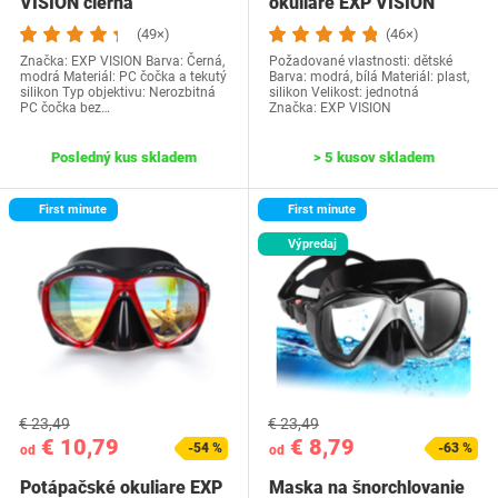
VISION čierna
okuliare EXP VISION
modré
(49×)
(46×)
Značka: EXP VISION Barva: Černá,
Požadované vlastnosti: dětské
modrá Materiál: PC čočka a tekutý
Barva: modrá, bílá Materiál: plast,
silikon Typ objektivu: Nerozbitná
silikon Velikost: jednotná
PC čočka bez…
Značka: EXP VISION
Posledný kus skladem
> 5 kusov skladem
First minute
First minute
Výpredaj
€ 23,49
€ 23,49
€ 10,79
€ 8,79
-54 %
-63 %
od
od
Potápačské okuliare EXP
Maska na šnorchlovanie