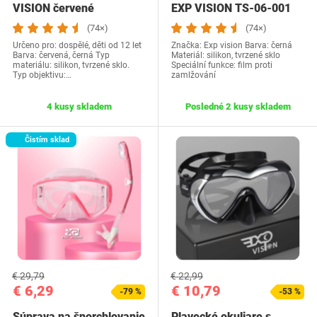
VISION červené
EXP VISION ‎TS-06-001
(74×)
(74×)
Určeno pro: dospělé, děti od 12 let
Značka: Exp vision Barva: černá
Barva: červená, černá Typ
Materiál: silikon, tvrzené sklo
materiálu: ‎silikon, tvrzené sklo.
Speciální funkce: film proti
Typ objektivu:…
zamlžování
4 kusy skladem
Posledné 2 kusy skladem
Čistím sklad
€ 29,79
€ 22,99
€ 6,29
€ 10,79
-79 %
-53 %
Súprava na šnorchlovanie
Plavecké okuliare s