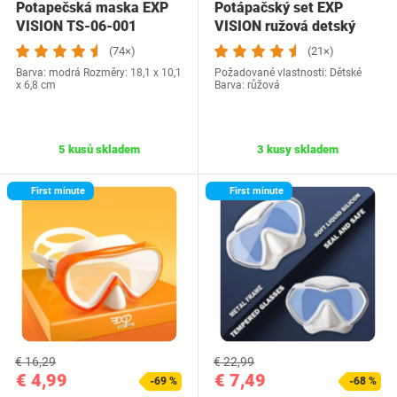
Potapečská maska EXP
Potápačský set EXP
VISION TS-06-001
VISION ružová detský
(74×)
(21×)
Barva: modrá Rozměry: 18,1 x 10,1
Požadované vlastnosti: Dětské
x 6,8 cm
Barva: růžová
5 kusů skladem
3 kusy skladem
First minute
First minute
€ 16,29
€ 22,99
€ 4,99
€ 7,49
-69 %
-68 %