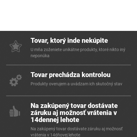
Tovar, ktorý inde nekúpite
U mňa zoženiete unikátne produkty, ktoré nikto iný
neponúka
Tovar prechádza kontrolou
Produkty overujem a uvádzam ich skutočný stav
Na zakúpený tovar dostávate
záruku aj možnosť vrátenia v
14dennej lehote
Na zakúpený tovar dostávate záruku aj možnosť
vrátenia v 14dňovej lehote