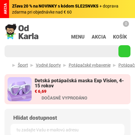
AKCIA
Zľava 20 % na NOVINKY s kódom SLE25NVKS
+ doprava
zdarma pri objednávke nad € 60
0
MENU
AKCIA
KOŠÍK
Šport
Vodné športy
Potápačské vybavenie
Potápač
Detská potápačská maska Exp Vision, 4-
15 rokov
€ 6,69