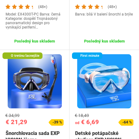
čierne
(48×)
(48×)
Model: EX4300T-PC Barva: černá
Barva: bílá V balení šnorchl a brýle
Kategorie: dospělí Trojnásobný
panoramatický design pro
vynikající periferní…
Posledný kus skladem
Posledný kus skladem
O tretinu lacnejšie
First minute
€ 34,99
€ 18,49
€ 21,29
€ 6,69
-39 %
-64 %
od
Šnorchlovacia sada EXP
Detské potápačské