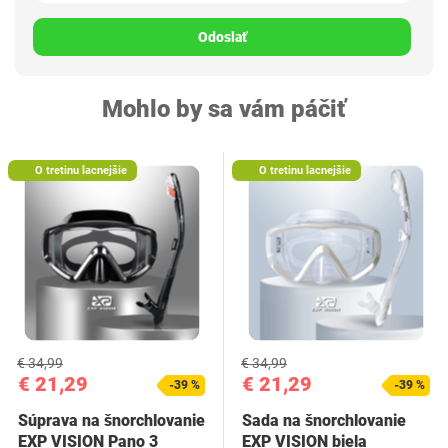
Odoslať
Mohlo by sa vám páčiť
O tretinu lacnejšie
O tretinu lacnejšie
€ 34,99
€ 34,99
€ 21,29
€ 21,29
-39 %
-39 %
Súprava na šnorchlovanie
Sada na šnorchlovanie
EXP VISION Pano 3
EXP VISION biela