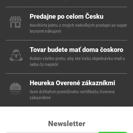
Predajne po celom Česku
Navštívte jednu z mojich niekoľkých predajní so super
lacnými nákupmi
Tovar budete mať doma čoskoro
Robím všetko preto, aby ste Vašu objednávku mali u
seba čo najskôr
Heureka Overené zákazníkmi
Som držiteľom prestížneho certifikátu Overené
zákazníkmi
Newsletter