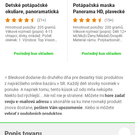
Detské potápačské
Potápačská maska ​​
okuliare, panoramatická
Panorama HD, plavecké
detská…
okuliare s…
(21×)
(15×)
Hmotnost položky: 205 gramů.
Hmotnost položky: 200 gramů.
Věkové rozmezí (popis): 4-15
Věkové rozmezí (popis): Děti 12+
chlapci, dívky, mládež. Počet
let/Muži/Ženy/Mládež/Dospělí.
okének: 1. Výrobce: Top Vision…
Materiál rámu: Polykarbonát…
Posledný kus skladem
Posledný kus skladem
⚡ Bleskové dodanie do druhého dňa pre desiatky tisíc produktov
z najväčšieho online bazáru v SR. Každý deň stovky noviniek v
ponuke. A napriek tomu, tento kúsok už odo mňa nekúpite.
Niekto bol rýchlejší... Ale nič nie je stratené. Môžete mi
hore zadať
svoju e-mailovú adresu
a akonáhle sa ku mne rovnaký produkt
znova dostane,
pošlem Vám upozornenie
. Alebo si môžete
vybrať z podobných produktov.
Popis tovaru