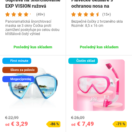
EXP VISION ružová
ochranou nosa na
potápanie
(49×)
(15×)
Panoramatická šnorchlovací
Bezpečné čočky z tvrzeného skla
maska se 3 okny Čočka proti
Rozměr: 8,5 x 16 cm
zamlžení poskytuje po celou dobu
křišťálově čistý výhled
Posledný kus skladem
Posledný kus skladem
First minute
Čistím sklad
Skoro za polovic
Megavýpredaj
€ 22,99
€ 26,09
€ 3,29
€ 7,49
-86 %
-71 %
od
od