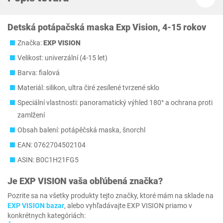
Detská potápačská maska Exp Vision, 4-15 rokov
Značka:
EXP VISION
Velikost: univerzální (4-15 let)
Barva: fialová
Materiál: silikon, ultra čiré zesílené tvrzené sklo
Speciální vlastnosti: panoramatický výhled 180° a ochrana proti
zamlžení
Obsah balení: potápěčská maska, šnorchl
EAN: 0762704502104
ASIN: B0C1H21FG5
Je
EXP VISION
vaša obľúbená značka?
Pozrite sa na všetky produkty tejto značky, ktoré mám na sklade na
EXP VISION bazar
, alebo vyhľadávajte EXP VISION priamo v
konkrétnych kategóriách: