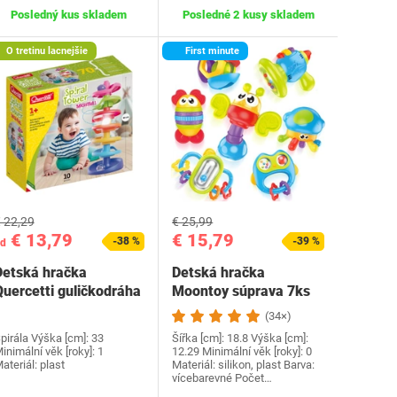
Posledný kus skladem
Posledné 2 kusy skladem
O tretinu lacnejšie
First minute
 22,29
€ 25,99
€ 13,79
€ 15,79
-38 %
-39 %
d
Detská hračka
Detská hračka
Quercetti guličkodráha
Moontoy súprava 7ks
(34×)
pirála Výška [cm]: 33
Šířka [cm]: 18.8 Výška [cm]:
inimální věk [roky]: 1
12.29 Minimální věk [roky]: 0
ateriál: plast
Materiál: silikon, plast Barva:
vícebarevné Počet…