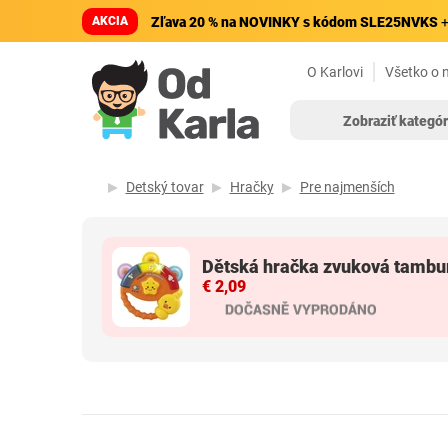
AKCIA
Zľava 20 % na NOVINKY s kódom SLE25NVKS
+
O Karlovi
Všetko o 
Zobraziť kategór
Detský tovar
Hračky
Pre najmenších
Dětská hračka zvuková tambu
€ 2,09