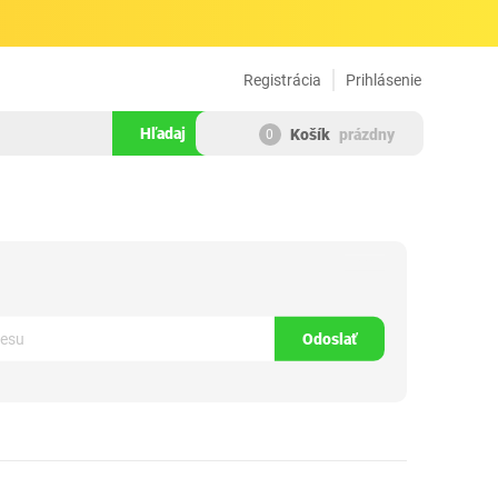
Registrácia
Prihlásenie
Hľadaj
Košík
prázdny
0
179932
Odoslať