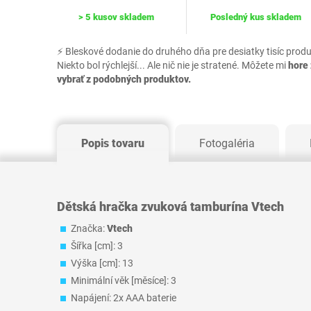
> 5 kusov skladem
Posledný kus skladem
⚡ Bleskové dodanie do druhého dňa pre desiatky tisíc prod
Niekto bol rýchlejší... Ale nič nie je stratené. Môžete mi
hore 
vybrať z podobných produktov.
Popis tovaru
Fotogaléria
Dětská hračka zvuková tamburína Vtech
Značka:
Vtech
Šířka [cm]: 3
Výška [cm]: 13
Minimální věk [měsíce]: 3
Napájení: 2x AAA baterie