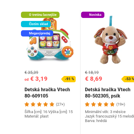
O tretinu lacnejšie
Novinka
Čistím sklad
Megavýpredaj
€ 35,39
€ 18,19
€ 3,19
€ 8,69
-91 %
-53 
od
Detská hračka Vtech
Detská hračka Vtech
80-609105
‎80-502305, psík
(27×)
(19×)
Šířka [cm]: 16 Výška [cm]: 15
Minimální věk: 3 měsíce
Materiál: plast
Jazyk francouzský 15 melodi
Barva: hnědá