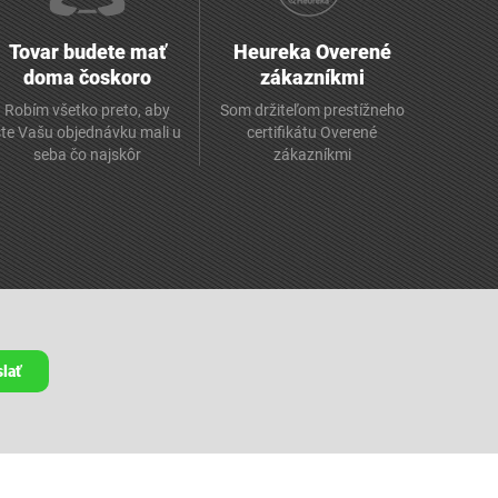
Tovar budete mať
Heureka Overené
doma čoskoro
zákazníkmi
Robím všetko preto, aby
Som držiteľom prestížneho
ste Vašu objednávku mali u
certifikátu Overené
seba čo najskôr
zákazníkmi
lať