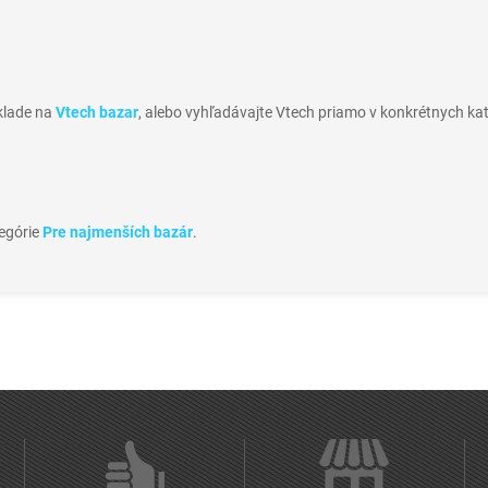
sklade na
Vtech bazar
, alebo vyhľadávajte Vtech priamo v konkrétnych ka
tegórie
Pre najmenších bazár
.