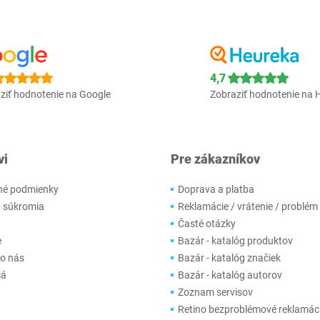
4,7
ziť hodnotenie na Google
Zobraziť hodnotenie na 
vi
Pre zákazníkov
é podmienky
Doprava a platba
 súkromia
Reklamácie / vrátenie / problém
Časté otázky
e
Bazár - katalóg produktov
 o nás
Bazár - katalóg značiek
iá
Bazár - katalóg autorov
Zoznam servisov
Retino bezproblémové reklamác