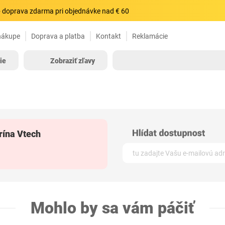
 doprava zdarma pri objednávke nad € 60
nákupe
Doprava a platba
Kontakt
Reklamácie
ie
Zobraziť zľavy
rína Vtech
Mohlo by sa vám páčiť