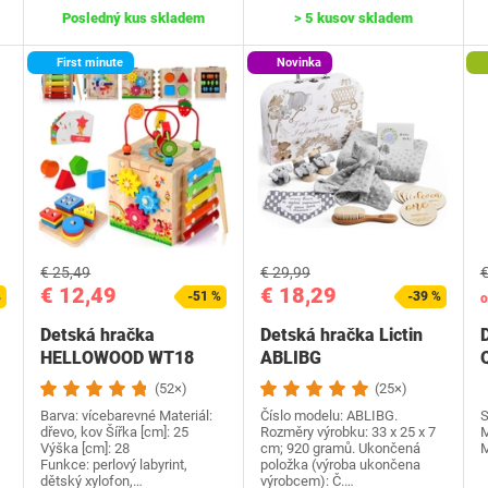
Posledný kus skladem
> 5 kusov skladem
First minute
Novinka
€ 25,49
€ 29,99
€
€ 12,49
€ 18,29
%
-51 %
-39 %
o
Detská hračka
Detská hračka Lictin
HELLOWOOD WT18
ABLIBG
(52×)
(25×)
Barva: vícebarevné Materiál:
Číslo modelu: ‎ABLIBG.
S
dřevo, kov Šířka [cm]: 25
Rozměry výrobku: ‎33 x 25 x 7
M
Výška [cm]: 28
cm; 920 gramů. Ukončená
M
Funkce: perlový labyrint,
položka (výroba ukončena
dětský xylofon,…
výrobcem): ‎Č.…