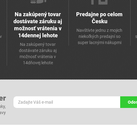
Na zakúpený tovar
Predajne po celom
dostávate záruku aj
Česku
možnosť vrátenia v
Navštívte jednu z mojich
14dennej lehote
v
niekoľkých predajní so
super lacnými nákupmi
Na zakúpený tovar
dostávate záruku aj
možnosť vrátenia v
14dňovej lehote
er
Odos
ky,
ľavy