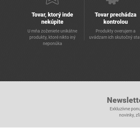
Tovar, ktorý inde
Tovar prechádza
nekúpite
kontrolou
U mňa zoženiete unikátne
Produkty overujem a
produkty, ktoré nikto iný
uvádzam ich skutočný sta
neponúka
Newslett
Exkluzívne ponu
novinky, z