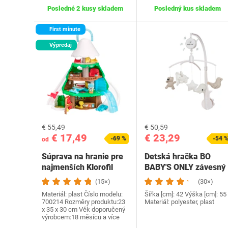
Posledné 2 kusy skladem
Posledný kus skladem
First minute
Výpredaj
€ 55,49
€ 50,59
€ 17,49
€ 23,29
-69 %
-54 
od
Súprava na hranie pre
Detská hračka BO
najmenších Klorofil
BABY'S ONLY závesný
700214
kolotoč
(15×)
(30×)
Materiál: plast Číslo modelu:
Šířka [cm]: 42 Výška [cm]: 55
‎700214 Rozměry produktu:‎23
Materiál: polyester, plast
x 35 x 30 cm Věk doporučený
výrobcem‎:18 měsíců a více