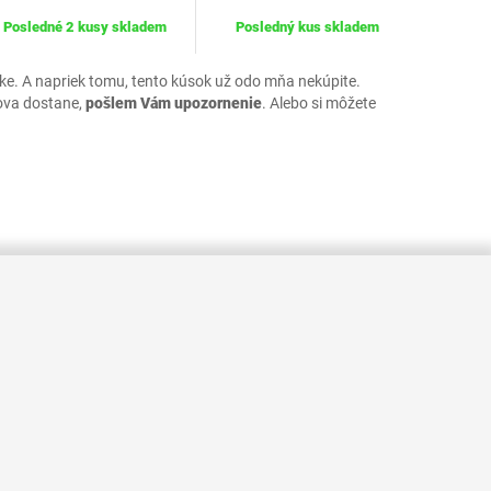
Posledné 2 kusy skladem
Posledný kus skladem
uke. A napriek tomu, tento kúsok už odo mňa nekúpite.
ova dostane,
pošlem Vám upozornenie
. Alebo si môžete