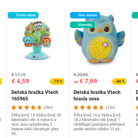
Čistím sklad
First minute
Výpredaj
€ 17,19
€ 20,69
€
€ 4,59
€ 7,09
%
-73 %
-66 %
od
Detská hračka Vtech
Detská hračka Vtech
165965
hracia sova
(26×)
(10×)
Šířka [cm]: 15 Výška [cm]: 20
Šířka [cm]: 16.6 Výška [cm]:
B
í
Minimální věk: 6 měsíců a
18.2 Minimální věk [roky]: 1
M
více Jsou vyžadovány 2
Uklidňující pomůcka přehrává
M
baterie AAA Obsahuje: přes
podle vašeho výběru 15 až…
45…