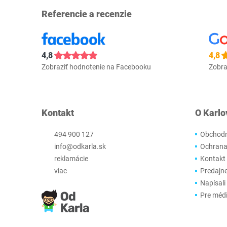
Referencie a recenzie
4,8
4,8
Zobraziť hodnotenie na Facebooku
Zobra
Kontakt
O Karlo
494 900 127
Obchodn
info@odkarla.sk
Ochrana
reklamácie
Kontakt
viac
Predajn
Napísali
Pre méd