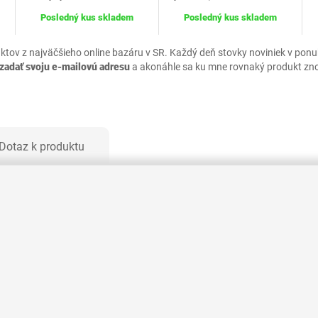
Posledný kus skladem
Posledný kus skladem
uktov z najväčšieho online bazáru v SR. Každý deň stovky noviniek v pon
zadať svoju e-mailovú adresu
a akonáhle sa ku mne rovnaký produkt zn
Dotaz k produktu