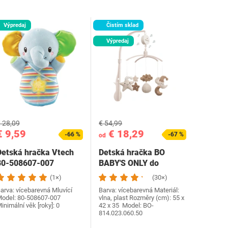
Výpredaj
Čistím sklad
Výpredaj
 28,09
€ 54,99
€ 9,59
€ 18,29
-66 %
-67 %
od
Detská hračka Vtech
Detská hračka BO
80-508607-007
BABY'S ONLY do
hovoriaca
postele
(1×)
(30×)
arva: vícebarevná Mluvící
Barva: vícebarevná Materiál:
odel: ‎80-508607-007
vlna, plast Rozměry (cm): 55 x
inimální věk [roky]: 0
42 x 35 Model: ‎BO-
814.023.060.50