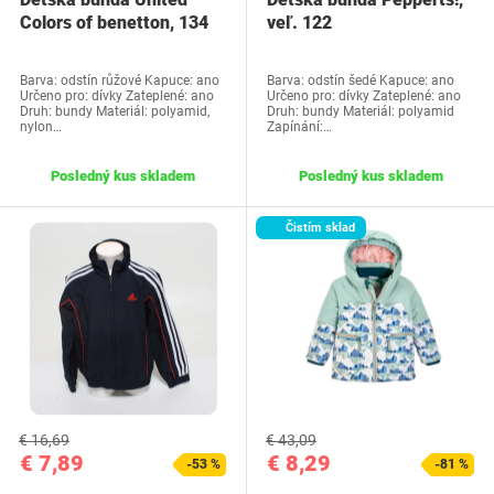
Colors of benetton, 134
veľ. 122
Barva: odstín růžové Kapuce: ano
Barva: odstín šedé Kapuce: ano
Určeno pro: dívky Zateplené: ano
Určeno pro: dívky Zateplené: ano
Druh: bundy Materiál: polyamid,
Druh: bundy Materiál: polyamid
nylon…
Zapínání:…
Posledný kus skladem
Posledný kus skladem
Čistím sklad
€ 16,69
€ 43,09
€ 7,89
€ 8,29
-53 %
-81 %