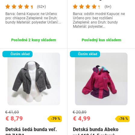
(62×)
(6×)
Barva: černá Kapuce: ne Určeno
Barva: odstín modré Kapuce: ne
pro: chlapce Zateplené: ne Druh:
Určeno pro: bez rozlišení
bundy Materiál: polyester Určení:…
Zateplené: ano Druh: bundy
Materiál: polyester…
Posledné 2 kusy skladem
Posledný kus skladem
Čistím sklad
Čistím sklad
€ 41,69
€ 20,89
€ 8,79
€ 4,99
-79 %
-76 %
Detská šedá bunda veľ.
Detská bunda Abeko