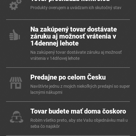
Produkty overujem a uvádzam ich skutočný stav
Na zakúpený tovar dostávate
záruku aj možnosť vrátenia v
14dennej lehote
Na zakúpený tovar dostávate záruku aj možnosť
vrátenia v 14dňovej lehote
Predajne po celom Česku
Navštívte jednu z mojich niekoľkých predajní so super
lacnými nákupmi
Tovar budete mať doma čoskoro
Robím všetko preto, aby ste Vašu objednávku mali u
seba čo najskôr