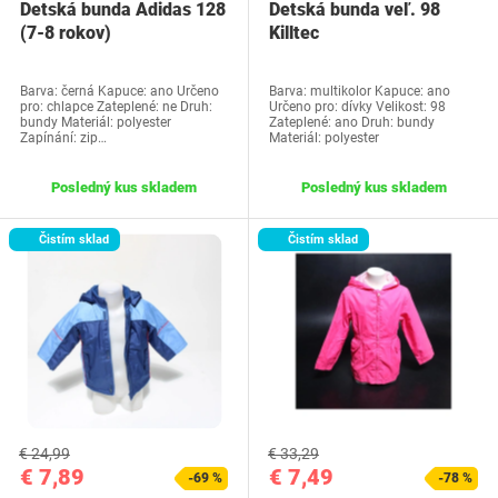
Detská bunda Adidas 128
Detská bunda veľ. 98
(7-8 rokov)
Killtec
Barva: černá Kapuce: ano Určeno
Barva: multikolor Kapuce: ano
pro: chlapce Zateplené: ne Druh:
Určeno pro: dívky Velikost: 98
bundy Materiál: polyester
Zateplené: ano Druh: bundy
Zapínání: zip…
Materiál: polyester
Posledný kus skladem
Posledný kus skladem
Čistím sklad
Čistím sklad
€ 24,99
€ 33,29
€ 7,89
€ 7,49
-69 %
-78 %