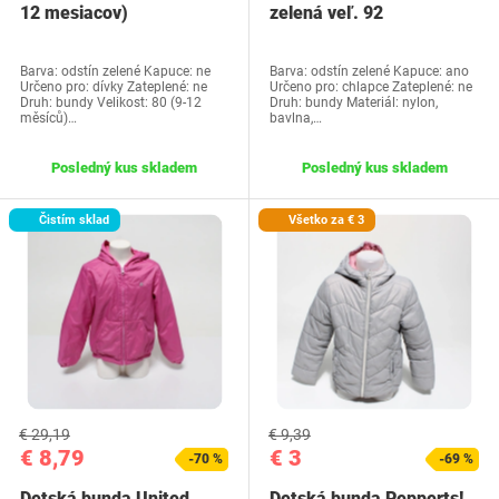
12 mesiacov)
zelená veľ. 92
Barva: odstín zelené Kapuce: ne
Barva: odstín zelené Kapuce: ano
Určeno pro: dívky Zateplené: ne
Určeno pro: chlapce Zateplené: ne
Druh: bundy Velikost: 80 (9-12
Druh: bundy Materiál: nylon,
měsíců)…
bavlna,…
Posledný kus skladem
Posledný kus skladem
Čistím sklad
Všetko za € 3
€ 29,19
€ 9,39
€ 8,79
€ 3
-70 %
-69 %
Detská bunda United
Detská bunda Pepperts!,