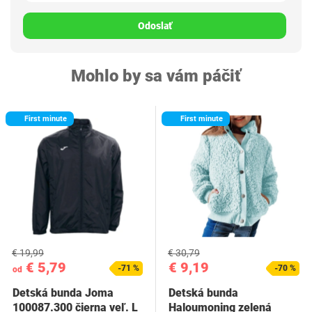
Odoslať
Mohlo by sa vám páčiť
First minute
First minute
€ 19,99
€ 30,79
€ 5,79
€ 9,19
-71 %
-70 %
od
Detská bunda Joma
Detská bunda
100087.300 čierna veľ. L
Haloumoning zelená