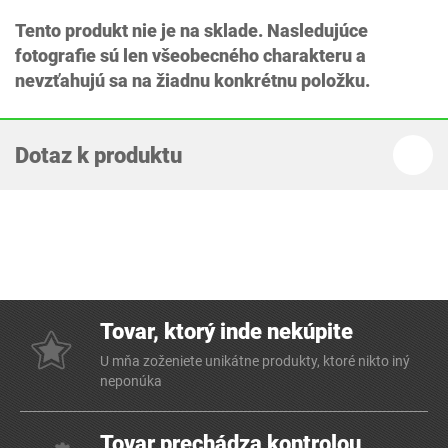
Tento produkt nie je na sklade. Nasledujúce
fotografie sú len všeobecného charakteru a
nevzťahujú sa na žiadnu konkrétnu položku.
Dotaz k produktu
Tovar, ktorý inde nekúpite
U mňa zoženiete unikátne produkty, ktoré nikto iný
neponúka
Tovar prechádza kontrolou