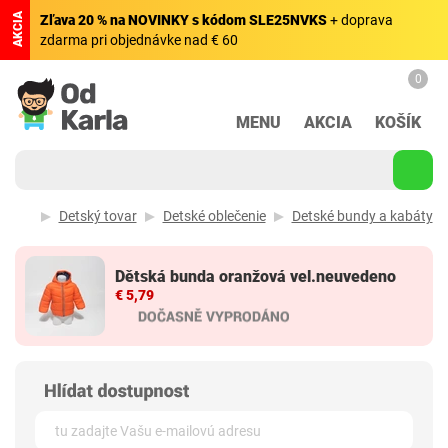
AKCIA
Zľava 20 % na NOVINKY s kódom SLE25NVKS
+ doprava
zdarma pri objednávke nad € 60
0
MENU
AKCIA
KOŠÍK
Detský tovar
Detské oblečenie
Detské bundy a kabáty
Dětská bunda oranžová vel.neuvedeno
€ 5,79