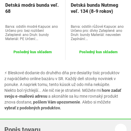
Detská modrá bunda veľ.
Detská bunda Nutmeg
68
veľ. 134 (8-9 rokov)
Barva: odstín modré Kapuce: ano
Barva: odstín růžové Kapuce: ano
Určeno pro: bez rozlišení
Určeno pro: dívky Zateplené: ano
Zateplené: ano Druh: bundy
Druh: bundy Materiál: neuveden
Materiál: PE Určení:…
Zapínání:…
Posledný kus skladem
Posledný kus skladem
⚡ Bleskové dodanie do druhého dňa pre desiatky tisíc produktov
z najväčšieho online bazáru v SR. Každý deň stovky noviniek v
ponuke. A napriek tomu, tento kúsok už odo mňa nekúpite.
Niekto bol rýchlejší... Ale nič nie je stratené. Môžete mi
hore zadať
svoju e-mailovú adresu
a akonáhle sa ku mne rovnaký produkt
znova dostane,
pošlem Vám upozornenie
. Alebo si môžete
vybrať z podobných produktov.
Popis tovaru