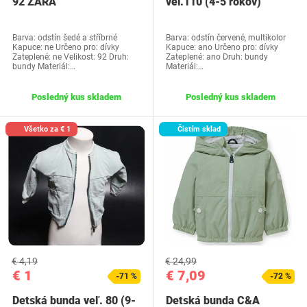
92 ZARA
vel.110 (4-5 rokov)
Barva: odstín šedé a stříbrné
Barva: odstín červené, multikolor
Kapuce: ne Určeno pro: dívky
Kapuce: ano Určeno pro: dívky
Zateplené: ne Velikost: 92 Druh:
Zateplené: ano Druh: bundy
bundy Materiál:…
Materiál:…
Posledný kus skladem
Posledný kus skladem
Všetko za € 1
Čistím sklad
€ 4,19
€ 24,99
€ 1
€ 7,09
-71 %
-72 %
Detská bunda veľ. 80 (9-
Detská bunda C&A