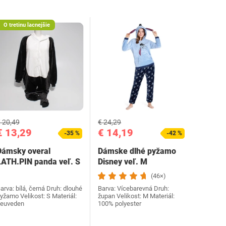
O tretinu lacnejšie
 20,49
€ 24,29
€ 13,29
€ 14,19
-35 %
-42 %
Dámsky overal
Dámske dlhé pyžamo
LATH.PIN panda veľ. S
Disney veľ. M
(46×)
arva: bílá, černá Druh: dlouhé
Barva: Vícebarevná Druh:
yžamo Velikost: S Materiál:
župan Velikost: M Materiál:
euveden
100% polyester