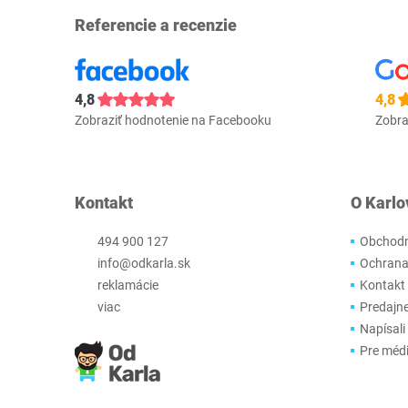
Referencie a recenzie
4,8
4,8
Zobraziť hodnotenie na Facebooku
Zobra
Kontakt
O Karlo
494 900 127
Obchodn
info@odkarla.sk
Ochrana
reklamácie
Kontakt
viac
Predajn
Napísali
Pre méd