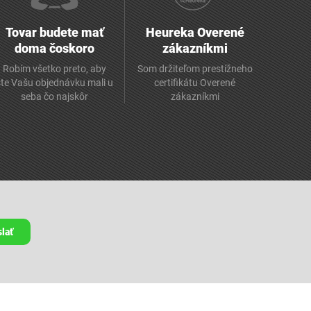
Tovar budete mať
Heureka Overené
doma čoskoro
zákazníkmi
Robím všetko preto, aby
Som držiteľom prestížneho
ste Vašu objednávku mali u
certifikátu Overené
seba čo najskôr
zákazníkmi
lať