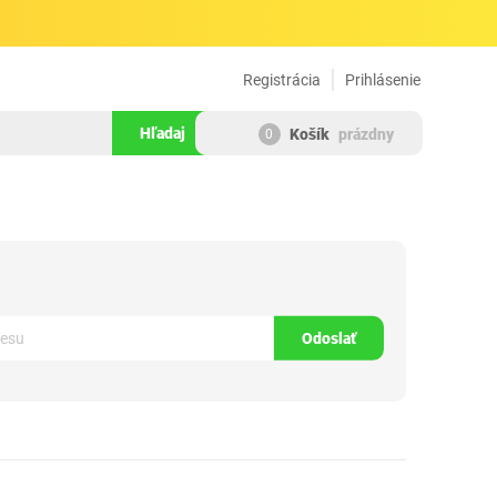
Registrácia
Prihlásenie
Hľadaj
Košík
prázdny
0
1540619
Odoslať