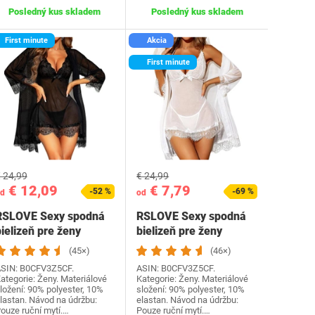
Posledný kus skladem
Posledný kus skladem
First minute
Akcia
First minute
 24,99
€ 24,99
€ 12,09
€ 7,79
-52 %
-69 %
d
od
RSLOVE Sexy spodná
RSLOVE Sexy spodná
ielizeň pre ženy
bielizeň pre ženy
Čipková Babydoll s…
Čipková Babydoll s…
(45×)
(46×)
SIN: B0CFV3Z5CF.
ASIN: B0CFV3Z5CF.
ategorie: Ženy. Materiálové
Kategorie: Ženy. Materiálové
ložení: 90% polyester, 10%
složení: 90% polyester, 10%
lastan. Návod na údržbu:
elastan. Návod na údržbu:
ouze ruční mytí.…
Pouze ruční mytí.…