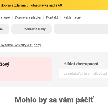
 doprava zdarma pri objednávke nad € 60
nákupe
Doprava a platba
Kontakt
Reklamácie
ie
Zobraziť zľavy
pyžamá, košieľky a župany
užový
Mohlo by sa vám páčiť