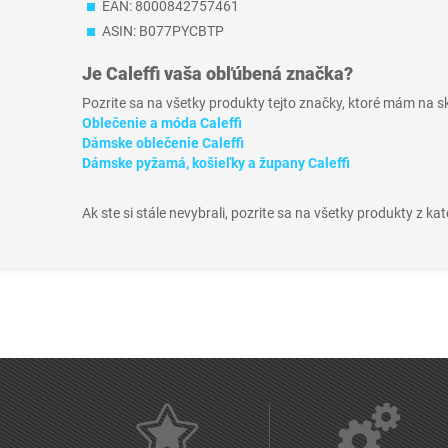
EAN: 8000842757461
ASIN: B077PYCBTP
Je
Caleffi
vaša obľúbená značka?
Pozrite sa na všetky produkty tejto značky, ktoré mám na 
Oblečenie a móda Caleffi
Dámske oblečenie Caleffi
Dámske pyžamá, košieľky a župany Caleffi
Ak ste si stále nevybrali, pozrite sa na všetky produkty z ka