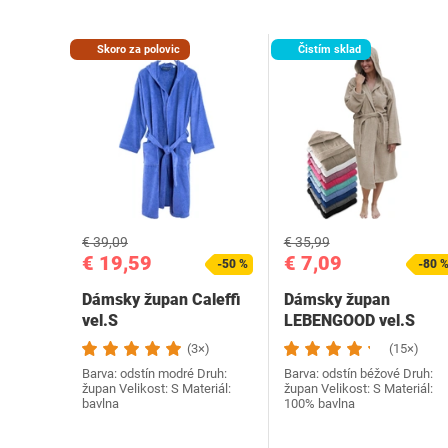
Skoro za polovic
Čistím sklad
€ 39,09
€ 35,99
€ 19,59
€ 7,09
-50 %
-80 
Dámsky župan Caleffi
Dámsky župan
vel.S
LEBENGOOD vel.S
(3×)
(15×)
Barva: odstín modré Druh:
Barva: odstín béžové Druh:
župan Velikost: S Materiál:
župan Velikost: S Materiál:
bavlna
100% bavlna