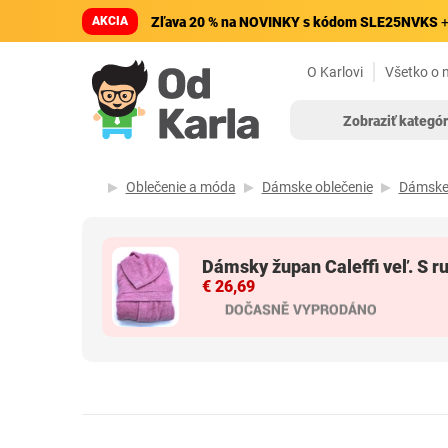
AKCIA
Zľava 20 % na NOVINKY s kódom SLE25NVKS
+
O Karlovi
Všetko o 
Zobraziť kategór
Oblečenie a móda
Dámske oblečenie
Dámske 
Dámsky župan Caleffi veľ. S r
€ 26,69