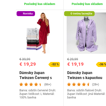
Posledný kus skladem
Posledný kus skladem
Novinka
O tretinu lacnejšie
€ 39,99
€ 29,99
€ 19,29
€ 19,19
-52 %
-36 
Dámsky župan
Dámsky župan
Twinzen Červený s
Twinzen s kapucňou
kapucňou L
(86×)
(28×)
Barva: odstín červené Druh:
Barva: odstín fialové Druh:
župan Velikost: L Materiál:
župan Velikost: jiná Materiál:
100% bavlna
bavlna