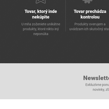
Tovar, ktorý inde
Tovar prechádza
nekúpite
kontrolou
U mňa zoženiete unikátne
Produkty overujem a
produkty, ktoré nikto iný
uvádzam ich skutočný sta
neponúka
Newslett
Exkluzívne ponu
novinky, z