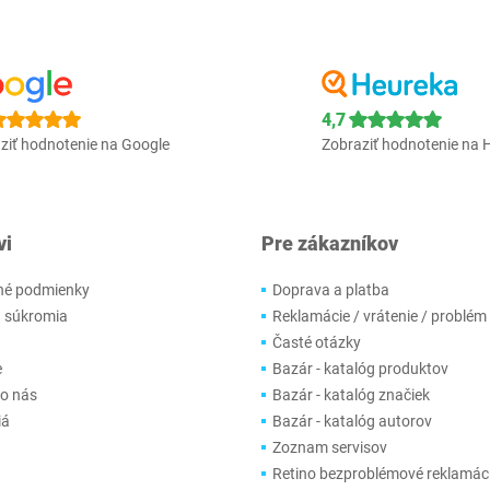
4,7
ziť hodnotenie na Google
Zobraziť hodnotenie na 
vi
Pre zákazníkov
é podmienky
Doprava a platba
 súkromia
Reklamácie / vrátenie / problém
Časté otázky
e
Bazár - katalóg produktov
 o nás
Bazár - katalóg značiek
iá
Bazár - katalóg autorov
Zoznam servisov
Retino bezproblémové reklamác