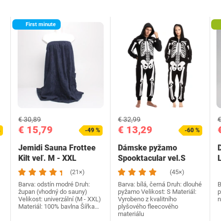
First minute
€ 30,89
€ 32,99
€
€ 15,79
€ 13,29
%
-49 %
-60 %
Jemidi Sauna Frottee
Dámske pyžamo
Kilt veľ. M - XXL
Spooktacular vel.S
(21×)
(45×)
Barva: odstín modré Druh:
Barva: bílá, černá Druh: dlouhé
B
župan (vhodný do sauny)
pyžamo Velikost: S Materiál:
p
Velikost: univerzální (M - XXL)
Vyrobeno z kvalitního
n
Materiál: 100% bavlna Šířka…
plyšového fleecového
materiálu