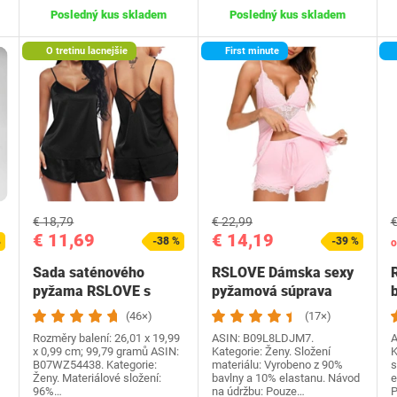
Posledný kus skladem
Posledný kus skladem
O tretinu lacnejšie
First minute
€ 18,79
€ 22,99
€
€ 11,69
€ 14,19
%
-38 %
-39 %
o
Sada saténového
RSLOVE Dámska sexy
pyžama RSLOVE s
pyžamová súprava
b
Cami topom a
Čipková košieľka a…
(46×)
(17×)
šortkami pre…
Rozměry balení: 26,01 x 19,99
ASIN: B09L8LDJM7.
A
x 0,99 cm; 99,79 gramů ASIN:
Kategorie: Ženy. Složení
K
B07WZ54438. Kategorie:
materiálu: Vyrobeno z 90%
s
Ženy. Materiálové složení:
bavlny a 10% elastanu. Návod
e
96%…
na údržbu: Pouze…
P