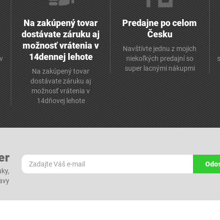
Na zakúpený tovar
Predajne po celom
dostávate záruku aj
Česku
možnosť vrátenia v
Navštívte jednu z mojich
14dennej lehote
v
niekoľkých predajní so
super lacnými nákupmi
Na zakúpený tovar
dostávate záruku aj
možnosť vrátenia v
14dňovej lehote
er
Odos
ky,
ľavy