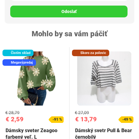
Odoslať
Mohlo by sa vám páčiť
Čistím sklad
Skoro za polovic
Megavýpredaj
€ 28,79
€ 27,09
€ 2,59
€ 13,79
-91 %
-49 %
Dámsky sveter Zeagoo
Dámský svetr Pull & Bear
farbený veľ. L
černobílý