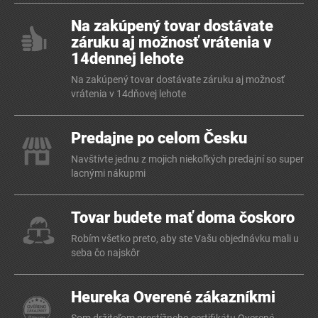
Na zakúpený tovar dostávate
záruku aj možnosť vrátenia v
14dennej lehote
Na zakúpený tovar dostávate záruku aj možnosť
vrátenia v 14dňovej lehote
Predajne po celom Česku
Navštívte jednu z mojich niekoľkých predajní so super
lacnými nákupmi
Tovar budete mať doma čoskoro
Robím všetko preto, aby ste Vašu objednávku mali u
seba čo najskôr
Heureka Overené zákazníkmi