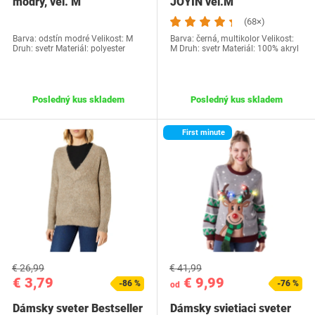
modrý, vel. M
JOYIN vel.M
(68×)
Barva: odstín modré Velikost: M
Barva: černá, multikolor Velikost:
Druh: svetr Materiál: polyester
M Druh: svetr Materiál: 100% akryl
Posledný kus skladem
Posledný kus skladem
First minute
€ 26,99
€ 41,99
€ 3,79
€ 9,99
-86 %
-76 %
od
Dámsky sveter Bestseller
Dámsky svietiaci sveter