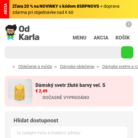
AKCIA
Zľava 20 % na NOVINKY s kódom 8SRPNOVS
+ doprava
zdarma pri objednávke nad € 60
0
MENU
AKCIA
KOŠÍK
Oblečenie a móda
Dámske oblečenie
Dámske svetre a r
Dámský svetr žluté barvy vel. S
€ 2,49