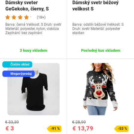
Dámsky sveter
Dámský svetr béžový
GeGekoko, čierny, S
velikost S
(18×)
Barva: černá Velikost: S Druh: svetr
Barva: odstín béžové Velikost: S
Materiál: polyester, nylon, viskóza
Druh: svetr Materiál: polyester
Zapínání: bez zapínání
elastan
3 kusy skladem
Posledný kus skladem
Čistím sklad
Megavýpredaj
€ 33,39
€ 28,99
€ 3
€ 13,79
-91 %
-53 %