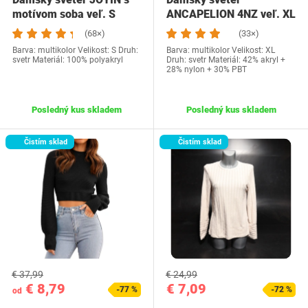
motívom soba veľ. S
ANCAPELION 4NZ veľ. XL
(68×)
(33×)
Barva: multikolor Velikost: S Druh:
Barva: multikolor Velikost: XL
svetr Materiál: 100% polyakryl
Druh: svetr Materiál: 42% akryl +
28% nylon + 30% PBT
Posledný kus skladem
Posledný kus skladem
Čistím sklad
Čistím sklad
€ 37,99
€ 24,99
€ 8,79
€ 7,09
-77 %
-72 %
od