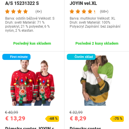
A/S 15231322 S
JOYIN vel.XL
(4×)
(68×)
Barva: odstín béžové Velikost: S
Barva: multikolor Velikost: XL
Druh: svetr Materiál: 71 %
Druh: svetr Materiál: 100%
polyakryl, 21 % polyester, 6 %
Polyacryl Zapínání: bez zapínání
nylon, 2 % elastan.
Posledný kus skladem
Posledné 2 kusy skladem
First minute
Čistím sklad
€ 40,99
€ 32,99
€ 13,29
€ 8,29
-68 %
-75 %
Dámsky sveter JOYIN s
Dámsky sveter