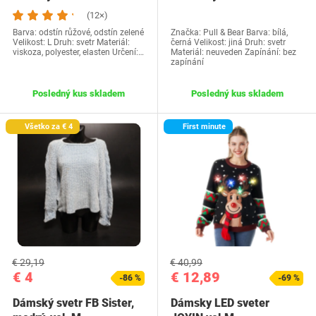
(12×)
Barva: odstín růžové, odstín zelené
Značka: Pull & Bear Barva: bílá,
Velikost: L Druh: svetr Materiál:
černá Velikost: jiná Druh: svetr
viskoza, polyester, elasten Určení:…
Materiál: neuveden Zapínání: bez
zapínání
Posledný kus skladem
Posledný kus skladem
Všetko za € 4
First minute
€ 29,19
€ 40,99
€ 4
€ 12,89
-86 %
-69 %
Dámský svetr FB Sister,
Dámsky LED sveter