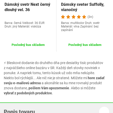
Dámský svetr Next černý
Dámsky sveter Suffolly,
dlouhý vel. 36
vianočný
(3×)
Barva: černá Velikost: 36 EUR
Barva: multikolor Druh: svetr
Druh: jiný Materiál: viskóza
Materiál: vlna Zapínání: bez
zapínání
Posledný kus skladem
Posledný kus skladem
⚡ Bleskové dodanie do druhého dňa pre desiatky tisíc produktov
z najväčšieho online bazáru v SR. Každý deň stovky noviniek v
ponuke. A napriek tomu, tento kúsok už odo mňa nekúpite.
Niekto bol rýchlejší... Ale nič nie je stratené. Môžete mi
hore zadať
svoju e-mailovú adresu
a akonáhle sa ku mne rovnaký produkt
znova dostane,
pošlem Vám upozornenie
. Alebo si môžete
vybrať z podobných produktov.
Popis tovaru