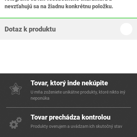
nevzťahujú sa na žiadnu konkrétnu položku.
Dotaz k produktu
Tovar, ktorý inde nekúpite
U mňa zoženiete unikátne produkty, ktoré nikto iný
neponúka
Tovar prechádza kontrolou
Produkty overujem a uvádzam ich skutočný stav