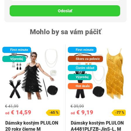
Odoslať
Mohlo by sa vám páčiť
First minute
First minute
Výpredaj
Skoro za polovic
Čistím sklad
Výpredaj
Hot deals
€ 41,99
€ 39,99
€ 14,59
€ 9,19
-65 %
-77 %
od
od
Dámsky kostým PLULON
Dámsky kostým PLULON
20 roky čierne M
A4481PLFZB-JinS-L, M