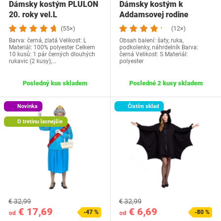
Dámsky kostým PLULON
Dámsky kostým k
20. roky vel.L
Addamsovej rodine
Mrsclaus, S
(55×)
(12×)
Barva: černá, zlatá Velikost: L
Obsah balení: šaty, ruka,
Materiál: 100% polyester Celkem
podkolenky, náhrdelník Barva:
10 kusů: 1 pár černých dlouhých
černá Velikost: S Materiál:
rukavic (2 kusy);…
polyester
Posledný kus skladem
Posledné 2 kusy skladem
Novinka
Čistím sklad
O tretinu lacnejšie
€ 32,99
€ 32,99
€ 17,69
€ 6,69
-47 %
-80 %
od
od