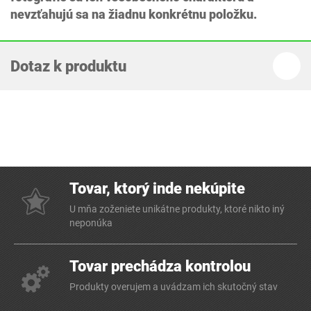
nevzťahujú sa na žiadnu konkrétnu položku.
Dotaz k produktu
Tovar, ktorý inde nekúpite
U mňa zoženiete unikátne produkty, ktoré nikto iný
neponúka
Tovar prechádza kontrolou
Produkty overujem a uvádzam ich skutočný stav