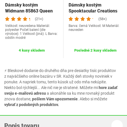
Dámsky kostým
Dámsky kostým
Widmann 85863 Queen
Spooktacular Creations
veľ. L
(21×)
(58×)
Velikost: neuvedena Materiál:
Barva: černá Velikost: M Materiál:
polyester Počet balení (dle
neuveden
výrobce): 1 Velikost (jiná): L Barva:
odstín modré
4 kusy skladem
Posledné 2 kusy skladem
⚡ Bleskové dodanie do druhého dňa pre desiatky tisíc produktov
z najväčšieho online bazáru v SR. Každý deň stovky noviniek v
ponuke. A napriek tomu, tento kúsok už odo mňa nekúpite.
Niekto bol rýchlejší... Ale nič nie je stratené. Môžete mi
hore zadať
svoju e-mailovú adresu
a akonáhle sa ku mne rovnaký produkt
znova dostane,
pošlem Vám upozornenie
. Alebo si môžete
vybrať z podobných produktov.
Popis tovaru