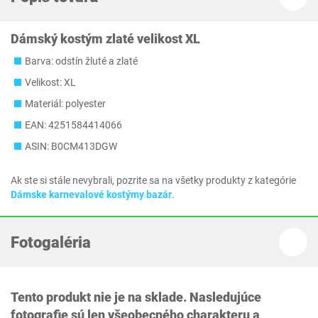
Dámský kostým zlaté velikost XL
Barva: odstín žluté a zlaté
Velikost: XL
Materiál: polyester
EAN: 4251584414066
ASIN: B0CM413DGW
Ak ste si stále nevybrali, pozrite sa na všetky produkty z kategórie
Dámske karnevalové kostýmy bazár
.
Fotogaléria
Tento produkt nie je na sklade. Nasledujúce
fotografie sú len všeobecného charakteru a