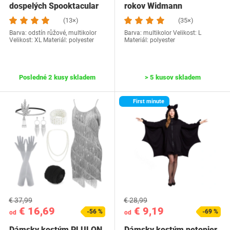
dospelých Spooktacular
rokov Widmann
(13×)
(35×)
Barva: odstín růžové, multikolor
Barva: multikolor Velikost: L
Velikost: XL Materiál: polyester
Materiál: polyester
Posledné 2 kusy skladem
> 5 kusov skladem
First minute
€ 37,99
€ 28,99
€ 16,69
€ 9,19
-56 %
-69 %
od
od
Dámsky kostým PLULON
Dámsky kostým netopier