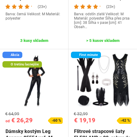
(23×)
(23×)
Barva: černá Velikost: M Materiál:
Barva: odstín zlaté Velikost: M
polyester
Materiál: polyester Šířka přes prsa
[cm]: 38 Šířka v pase [cm]: 41
Obsah…
3 kusy skladem
> 5 kusov skladem
Akcia
First minute
O tretinu lacnejšie
€ 64,99
€ 32,99
€ 26,29
€ 19,19
-60 %
-42 %
od
Dámsky kostým Leg
Flitrové strapcové šaty