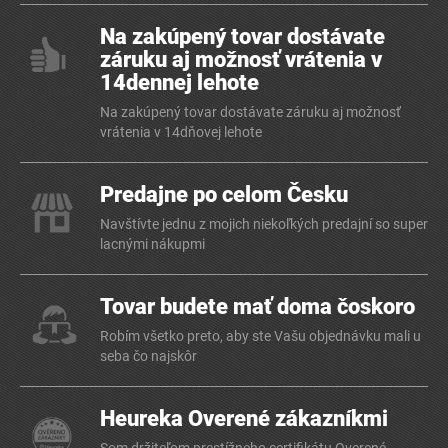
Na zakúpený tovar dostávate
záruku aj možnosť vrátenia v
14dennej lehote
Na zakúpený tovar dostávate záruku aj možnosť
vrátenia v 14dňovej lehote
Predajne po celom Česku
Navštívte jednu z mojich niekoľkých predajní so super
lacnými nákupmi
Tovar budete mať doma čoskoro
Robím všetko preto, aby ste Vašu objednávku mali u
seba čo najskôr
Heureka Overené zákazníkmi