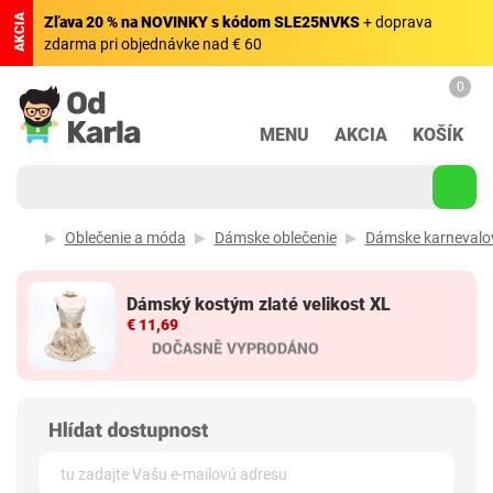
AKCIA
Zľava 20 % na NOVINKY s kódom SLE25NVKS
+ doprava
zdarma pri objednávke nad € 60
0
MENU
AKCIA
KOŠÍK
Oblečenie a móda
Dámske oblečenie
Dámske karnevalo
Dámský kostým zlaté velikost XL
€ 11,69