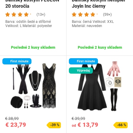
20 storočia
Joyin Inc čierny
(13×)
(59×)
Barva: odstín šedé a stříbrné
Barva: černá Velikost: XXL
Velikost: L Materiál: polyester
Materiál: neuveden
Posledné 2 kusy skladem
Posledné 2 kusy skladem
First minute
First minute
Výpredaj
€ 38,99
€ 39,99
€ 23,79
€ 13,79
-39 %
-66 %
od