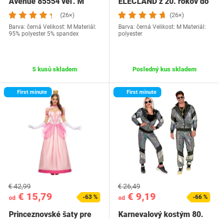
Avenue 85554 veľ. M
ELECLAND z 20. rokov do
V s…
(26×)
(26×)
Barva: černá Velikost: M Materiál:
Barva: černá Velikost: M Materiál:
95% polyester 5% spandex
polyester
5 kusů skladem
Posledný kus skladem
First minute
First minute
€ 42,99
€ 26,49
€ 15,79
€ 9,19
-63 %
-66 %
od
od
Princeznovské šaty pre
Karnevalový kostým 80.