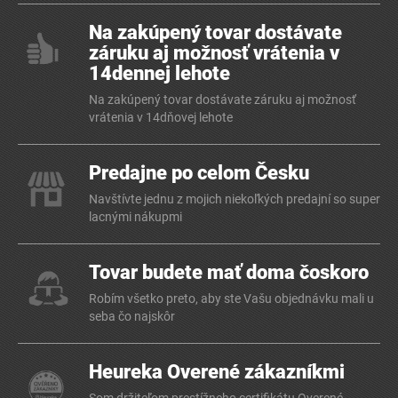
Na zakúpený tovar dostávate
záruku aj možnosť vrátenia v
14dennej lehote
Na zakúpený tovar dostávate záruku aj možnosť
vrátenia v 14dňovej lehote
Predajne po celom Česku
Navštívte jednu z mojich niekoľkých predajní so super
lacnými nákupmi
Tovar budete mať doma čoskoro
Robím všetko preto, aby ste Vašu objednávku mali u
seba čo najskôr
Heureka Overené zákazníkmi