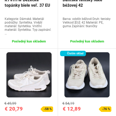
topánky biele veľ. 37 EU
béžovej 42
Kategorie: Dámské. Materiál
Barva: odstín béžové Druh: tenisky
podrážky: Syntetika. Vnější
Velikost [EU]: 42 Materiál: PE,
materiál: Syntetika. Vnitřní
guma Zapínání: tkaničky
materiál: Syntetika. Typ zapínání:
…
Posledný kus skladem
Posledný kus skladem
Čistím sklad
€ 49,99
€ 54,19
€ 20,79
€ 12,89
-58 %
-76 %