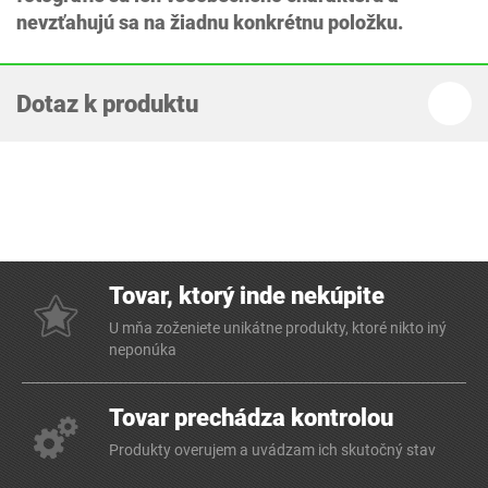
nevzťahujú sa na žiadnu konkrétnu položku.
Dotaz k produktu
Tovar, ktorý inde nekúpite
U mňa zoženiete unikátne produkty, ktoré nikto iný
neponúka
Tovar prechádza kontrolou
Produkty overujem a uvádzam ich skutočný stav