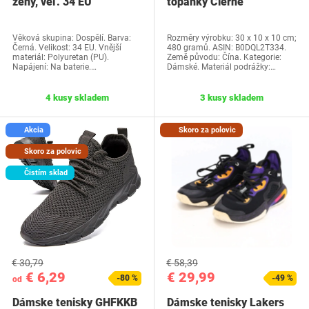
ženy, veľ. 34 EU
topánky Čierne
univerzálne
Věková skupina: Dospělí. Barva:
Rozměry výrobku: 30 x 10 x 10 cm;
Černá. Velikost: 34 EU. Vnější
480 gramů. ASIN: B0DQL2T334.
materiál: Polyuretan (PU).
Země původu: Čína. Kategorie:
Napájení: Na baterie.…
Dámské. Materiál podrážky:…
4 kusy skladem
3 kusy skladem
Akcia
Skoro za polovic
Skoro za polovic
Čistím sklad
€ 30,79
€ 58,39
€ 6,29
€ 29,99
-80 %
-49 %
od
Dámske tenisky GHFKKB
Dámske tenisky Lakers