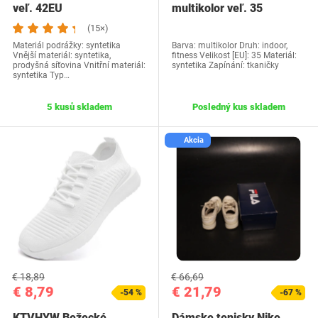
veľ. 42EU
multikolor veľ. 35
(15×)
Materiál podrážky: syntetika
Barva: multikolor Druh: indoor,
Vnější materiál: syntetika,
fitness Velikost [EU]: 35 Materiál:
prodyšná síťovina Vnitřní materiál:
syntetika Zapínání: tkaničky
syntetika Typ…
5 kusů skladem
Posledný kus skladem
Akcia
€ 18,89
€ 66,69
€ 8,79
€ 21,79
-54 %
-67 %
KTVHYW Bežecké
Dámske tenisky Nike