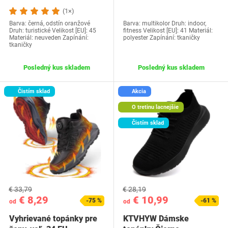
(1×)
Barva: černá, odstín oranžové
Barva: multikolor Druh: indoor,
Druh: turistické Velikost [EU]: 45
fitness Velikost [EU]: 41 Materiál:
Materiál: neuveden Zapínání:
polyester Zapínání: tkaničky
tkaničky
Posledný kus skladem
Posledný kus skladem
Čistím sklad
Akcia
O tretinu lacnejšie
Čistím sklad
€ 33,79
€ 28,19
€ 8,29
€ 10,99
-75 %
-61 %
od
od
Vyhrievané topánky pre
KTVHYW Dámske