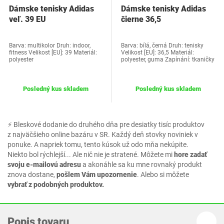
Dámske tenisky Adidas
Dámske tenisky Adidas
veľ. 39 EU
čierne 36,5
Barva: multikolor Druh: indoor,
Barva: bílá, černá Druh: tenisky
fitness Velikost [EU]: 39 Materiál:
Velikost [EU]: 36,5 Materiál:
polyester
polyester, guma Zapínání: tkaničky
Posledný kus skladem
Posledný kus skladem
⚡ Bleskové dodanie do druhého dňa pre desiatky tisíc produktov
z najväčšieho online bazáru v SR. Každý deň stovky noviniek v
ponuke. A napriek tomu, tento kúsok už odo mňa nekúpite.
Niekto bol rýchlejší... Ale nič nie je stratené. Môžete mi
hore zadať
svoju e-mailovú adresu
a akonáhle sa ku mne rovnaký produkt
znova dostane,
pošlem Vám upozornenie
. Alebo si môžete
vybrať z podobných produktov.
Popis tovaru