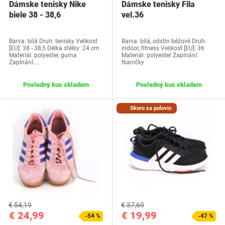
Dámske tenisky Nike
Dámske tenisky Fila
biele 38 - 38,6
vel.36
Barva: bílá Druh: tenisky Velikost
Barva: bílá, odstín béžové Druh:
[EU]: 38 - 38,5 Délka stélky: 24 cm
indoor, fitness Velikost [EU]: 36
Materiál: polyester, guma
Materiál: polyester Zapínání:
Zapínání:…
tkaničky
Posledný kus skladem
Posledný kus skladem
Skoro za polovic
€ 54,19
€ 37,69
€ 24,99
€ 19,99
-54 %
-47 %