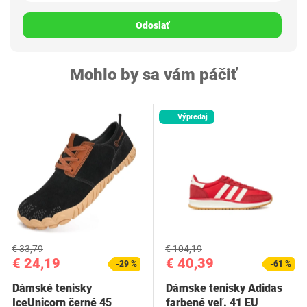
Odoslať
Mohlo by sa vám páčiť
Výpredaj
€ 33,79
€ 104,19
€ 24,19
€ 40,39
-29 %
-61 %
Dámské tenisky
Dámske tenisky Adidas
IceUnicorn černé 45
farbené veľ. 41 EU