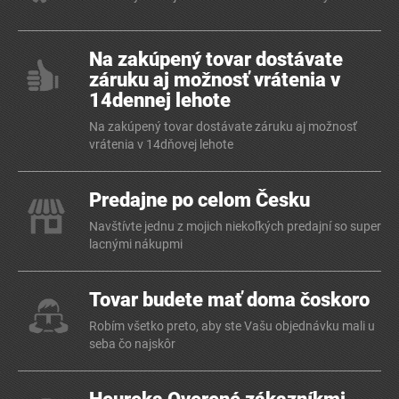
Na zakúpený tovar dostávate
záruku aj možnosť vrátenia v
14dennej lehote
Na zakúpený tovar dostávate záruku aj možnosť
vrátenia v 14dňovej lehote
Predajne po celom Česku
Navštívte jednu z mojich niekoľkých predajní so super
lacnými nákupmi
Tovar budete mať doma čoskoro
Robím všetko preto, aby ste Vašu objednávku mali u
seba čo najskôr