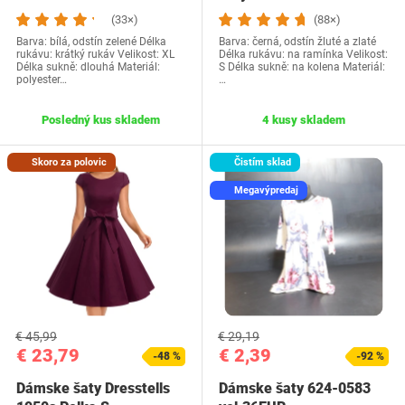
(33×)
(88×)
Barva: bílá, odstín zelené Délka
Barva: černá, odstín žluté a zlaté
rukávu: krátký rukáv Velikost: XL
Délka rukávu: na ramínka Velikost:
Délka sukně: dlouhá Materiál:
S Délka sukně: na kolena Materiál:
polyester…
…
Posledný kus skladem
4 kusy skladem
Skoro za polovic
Čistím sklad
Megavýpredaj
€ 45,99
€ 29,19
€ 23,79
€ 2,39
-48 %
-92 %
Dámske šaty Dresstells
Dámske šaty 624-0583