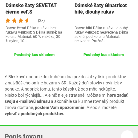
Dámske šaty SEVETAT
Dámské šaty Ginatricot
čierne veľ.S
bílé, dlouhý rukáv
(2×)
Barva: černá Délka rukávu: bez
Barva: bílá Délka rukávu: dlouhý
rukávu Velikost: S Délka sukně: na
rukáv Velikost: neuvedena Délka
kolena Materiál: 60 % viskóza, 30
sukně: pod kolena Materiál:
% nylon, 10…
neuveden Pružné…
Posledný kus skladem
Posledný kus skladem
⚡ Bleskové dodanie do druhého dňa pre desiatky tisíc produktov
z najväčšieho online bazáru v SR. Každý deň stovky noviniek v
ponuke. A napriek tomu, tento kúsok už odo mňa nekúpite.
Niekto bol rýchlejší... Ale nič nie je stratené. Môžete mi
hore zadať
svoju e-mailovú adresu
a akonáhle sa ku mne rovnaký produkt
znova dostane,
pošlem Vám upozornenie
. Alebo si môžete
vybrať z podobných produktov.
Popis tovaru