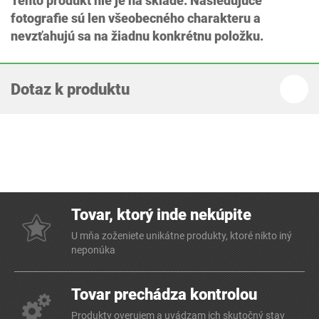
Tento produkt nie je na sklade. Nasledujúce
fotografie sú len všeobecného charakteru a
nevzťahujú sa na žiadnu konkrétnu položku.
Dotaz k produktu
Tovar, ktorý inde nekúpite
U mňa zoženiete unikátne produkty, ktoré nikto iný
neponúka
Tovar prechádza kontrolou
Produkty overujem a uvádzam ich skutočný stav