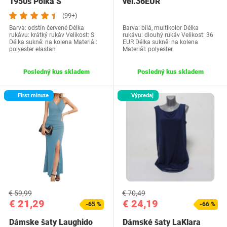
1950s Polka S
vel.36EUR
(99+)
Barva: odstín červené Délka
Barva: bílá, multikolor Délka
rukávu: krátký rukáv Velikost: S
rukávu: dlouhý rukáv Velikost: 36
Délka sukně: na kolena Materiál:
EUR Délka sukně: na kolena
polyester elastan
Materiál: polyester
Posledný kus skladem
Posledný kus skladem
First minute
Výpredaj
€ 59,99
€ 70,49
€ 21,29
€ 24,19
-65 %
-66 %
Dámske šaty Laughido
Dámské šaty LaKlara