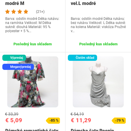
modré M
vel.L modré
(21×)
Barva: odstín modré Délka rukávu:
Barva: odstín modré Délka rukávu:
na ramínka Velikost: M Délka
bez rukávu Velikost: L Délka sukně:
sukně: dlouhá Materiál: 95 %
na kolena Materiál: viskóza Pružné
polyester + 5 %…
v…
Posledný kus skladem
Posledný kus skladem
Výpredaj
Čistím sklad
Megavýpredaj
€ 33,39
€ 54,19
€ 5,09
€ 11,29
-85 %
-79 %
Dámské romantické šaty
Dámske šaty Reenie