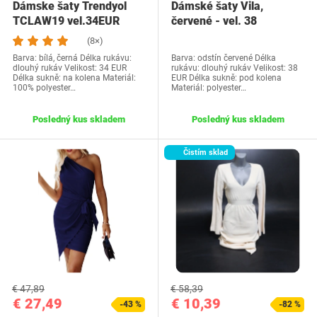
Dámske šaty Trendyol
Dámské šaty Vila,
TCLAW19 vel.34EUR
červené - vel. 38
(8×)
Barva: bílá, černá Délka rukávu:
Barva: odstín červené Délka
dlouhý rukáv Velikost: 34 EUR
rukávu: dlouhý rukáv Velikost: 38
Délka sukně: na kolena Materiál:
EUR Délka sukně: pod kolena
100% polyester…
Materiál: polyester…
Posledný kus skladem
Posledný kus skladem
Čistím sklad
€ 47,89
€ 58,39
€ 27,49
€ 10,39
-43 %
-82 %