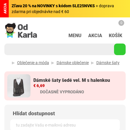
AKCIA
Zľava 20 % na NOVINKY s kódom SLE25NVKS
+ doprava
zdarma pri objednávke nad € 60
0
MENU
AKCIA
KOŠÍK
Oblečenie a móda
Dámske oblečenie
Dámske šaty
Dámské šaty šedé vel. M s halenkou
€ 6,69