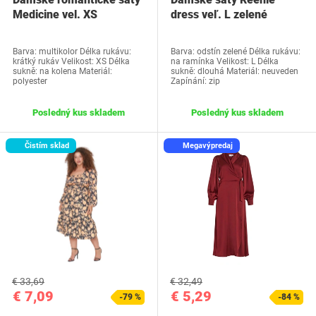
Medicine vel. XS
dress veľ. L zelené
Barva: multikolor Délka rukávu:
Barva: odstín zelené Délka rukávu:
krátký rukáv Velikost: XS Délka
na ramínka Velikost: L Délka
sukně: na kolena Materiál:
sukně: dlouhá Materiál: neuveden
polyester
Zapínání: zip
Posledný kus skladem
Posledný kus skladem
Čistím sklad
Megavýpredaj
€ 33,69
€ 32,49
€ 7,09
€ 5,29
-79 %
-84 %