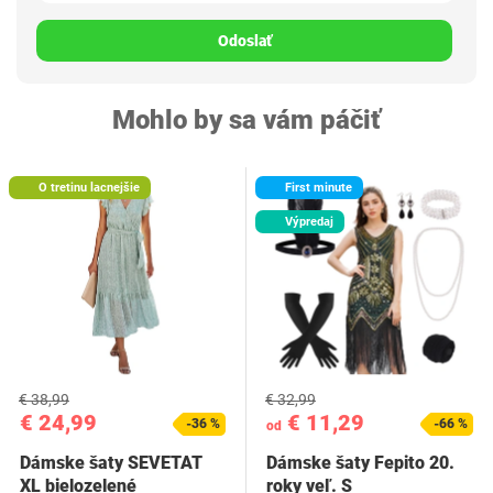
Odoslať
Mohlo by sa vám páčiť
O tretinu lacnejšie
First minute
Výpredaj
€ 38,99
€ 32,99
€ 24,99
€ 11,29
-36 %
-66 %
od
Dámske šaty SEVETAT
Dámske šaty Fepito 20.
XL bielozelené
roky veľ. S