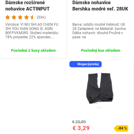
Dámske rozšírené
Dámske nohavice
nohavice ACTINPUT
Bershka modré veľ. 28UK
vel.S
(33×)
Výrobce: YI WU SHI AO CHEN FU
Barva: odstín modré Velikost: UK
SHI YOU XIAN GONG SI. ASIN:
28 Zateplené: ne Materiál: bavlna
B0FPVKM3R5. Složení materiálu:
Délka nohavic: dlouhé Pružné v
78% polyester, 22% spandex.…
pase: ne
Posledné 2 kusy skladem
Posledný kus skladem
Megavýpredaj
€ 20,89
€ 3,29
-84 %