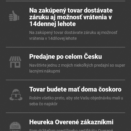
Na zakúpený tovar dostávate
záruku aj možnosť vrátenia v
14dennej lehote
Na zakúpený tovar dostávate záruku aj možnosť
vrátenia v 14dňovej lehote
Predajne po celom Česku
Navštívte jednu z mojich niekoľkých predajní so super
lacnými nákupmi
Tovar budete mať doma čoskoro
Robím všetko preto, aby ste Vašu objednávku mali u
seba čo najskôr
Heureka Overené zákazníkmi
Som držiteľom prestížneho certifikátu Overené