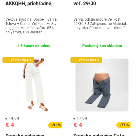
AKKQHH, priehľadné,
veľ. 29/30
20DEN
Věková skupina: Dospělí. Barva:
Barva: odstín modré Velikost:
Telová + Černá. Velikost: M. Styl:
29/30 EU Zateplené: ne Materiál:
Jeggins. Materiál svršku: 85%
polyester Délka nohavic: dlouhé
polyamid, 15% elastan.…
> 5 kusov skladem
Posledný kus skladem
Všetko za € 4
Všetko za € 4
€ 44,99
€ 17,99
€ 4
€ 4
-91 %
-77 %
Dámske nohavice
Dámske nohavice Gate