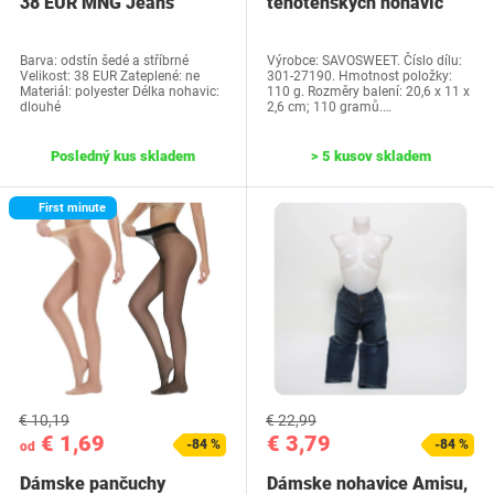
38 EUR MNG Jeans
tehotenských nohavíc
Barva: odstín šedé a stříbrné
Výrobce: SAVOSWEET. Číslo dílu:
Velikost: 38 EUR Zateplené: ne
301-27190. Hmotnost položky:
Materiál: polyester Délka nohavic:
110 g. Rozměry balení: 20,6 x 11 x
dlouhé
2,6 cm; 110 gramů.…
Posledný kus skladem
> 5 kusov skladem
First minute
€ 10,19
€ 22,99
€ 1,69
€ 3,79
-84 %
-84 %
od
Dámske pančuchy
Dámske nohavice Amisu,