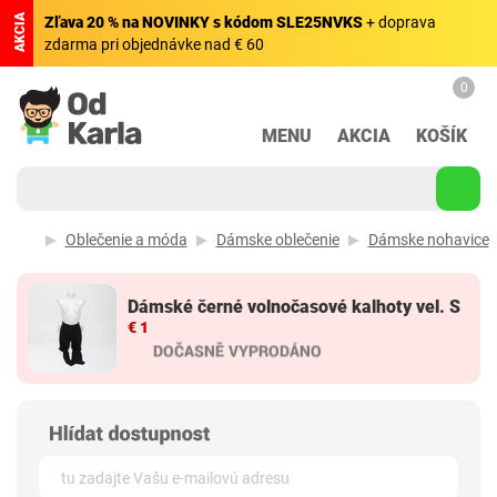
AKCIA
Zľava 20 % na NOVINKY s kódom SLE25NVKS
+ doprava
zdarma pri objednávke nad € 60
0
MENU
AKCIA
KOŠÍK
Oblečenie a móda
Dámske oblečenie
Dámske nohavice
Dámské černé volnočasové kalhoty vel. S
€ 1