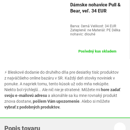
Dámske nohavice Pull &
Bear, veľ. 34 EUR
Barva: černá Velikost: 34 EUR
Zateplené: ne Materiál: PE Délka
nohavic: dlouhé
Posledný kus skladem
⚡ Bleskové dodanie do druhého dňa pre desiatky tisíc produktov
z najväčšieho online bazáru v SR. Každý deň stovky noviniek v
ponuke. A napriek tomu, tento kúsok už odo mňa nekúpite.
Niekto bol rýchlejší... Ale nič nie je stratené. Môžete mi
hore zadať
svoju e-mailovú adresu
a akonáhle sa ku mne rovnaký produkt
znova dostane,
pošlem Vám upozornenie
. Alebo si môžete
vybrať z podobných produktov.
Popis tovaru