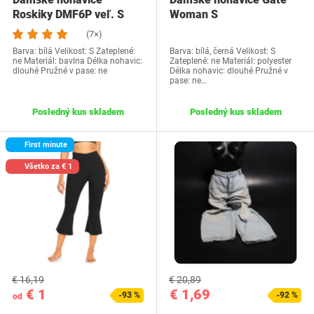
Roskiky DMF6P veľ. S
Woman S
(7×)
Barva: bílá Velikost: S Zateplené:
Barva: bílá, černá Velikost: S
ne Materiál: bavlna Délka nohavic:
Zateplené: ne Materiál: polyester
dlouhé Pružné v pase: ne
Délka nohavic: dlouhé Pružné v
pase: ne…
Posledný kus skladem
Posledný kus skladem
First minute
Všetko za € 1
€ 16,19
€ 20,89
€ 1
€ 1,69
-93 %
-92 %
od