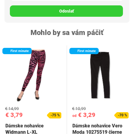
Odoslať
Mohlo by sa vám páčiť
First minute
First minute
€ 14,99
€ 10,99
€ 3,79
€ 3,29
-75 %
-70 %
od
Dámske nohavice
Dámske nohavice Vero
Widmann L-XL
Moda 10275519 čierne