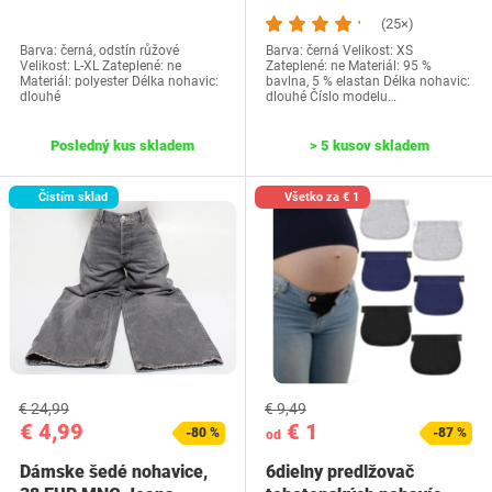
prúžkované
XS
(25×)
Barva: černá, odstín růžové
Barva: černá Velikost: XS
Velikost: L-XL Zateplené: ne
Zateplené: ne Materiál: 95 %
Materiál: polyester Délka nohavic:
bavlna, 5 % elastan Délka nohavic:
dlouhé
dlouhé Číslo modelu…
Posledný kus skladem
> 5 kusov skladem
Čistím sklad
Všetko za € 1
€ 24,99
€ 9,49
€ 4,99
€ 1
-80 %
-87 %
od
Dámske šedé nohavice,
6dielny predlžovač