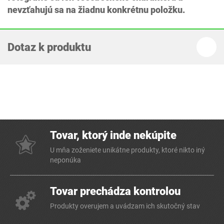
nevzťahujú sa na žiadnu konkrétnu položku.
Dotaz k produktu
Tovar, ktorý inde nekúpite
U mňa zoženiete unikátne produkty, ktoré nikto iný
neponúka
Tovar prechádza kontrolou
Produkty overujem a uvádzam ich skutočný stav