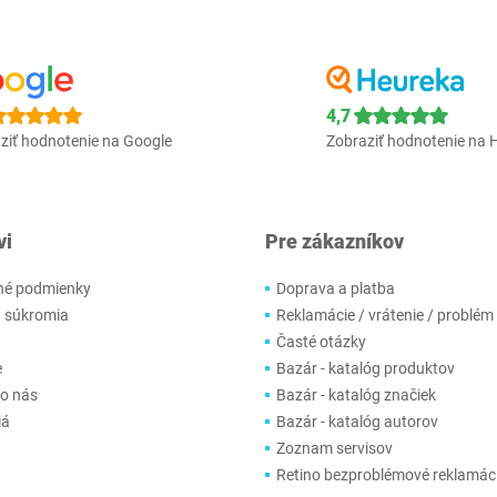
4,7
ziť hodnotenie na Google
Zobraziť hodnotenie na 
vi
Pre zákazníkov
é podmienky
Doprava a platba
 súkromia
Reklamácie / vrátenie / problém
Časté otázky
e
Bazár - katalóg produktov
 o nás
Bazár - katalóg značiek
iá
Bazár - katalóg autorov
Zoznam servisov
Retino bezproblémové reklamác