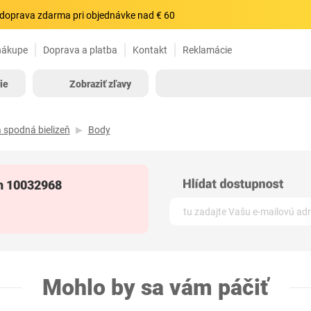
doprava zdarma pri objednávke nad € 60
nákupe
Doprava a platba
Kontakt
Reklamácie
ie
Zobraziť zľavy
spodná bielizeň
Body
h 10032968
Mohlo by sa vám páčiť