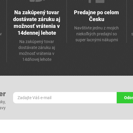
Na zakúpený tovar
Predajne po celom
dostávate záruku aj
Česku
možnosť vrátenia v
Navštívte jednu z mojich
14dennej lehote
v
niekoľkých predajní so
super lacnými nákupmi
Na zakúpený tovar
dostávate záruku aj
možnosť vrátenia v
14dňovej lehote
er
Odos
ky,
ľavy