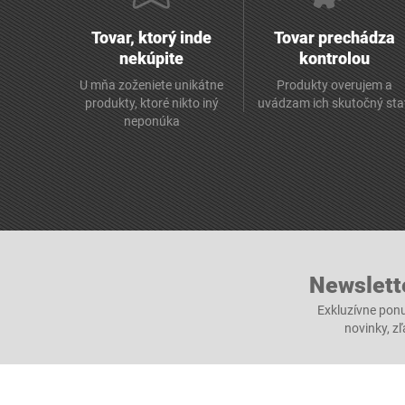
Tovar, ktorý inde
Tovar prechádza
nekúpite
kontrolou
U mňa zoženiete unikátne
Produkty overujem a
produkty, ktoré nikto iný
uvádzam ich skutočný sta
neponúka
Newslett
Exkluzívne ponu
novinky, z