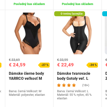
Posledný kus skladem
Posledný kus skladem
O tretinu lacnejšie
€ 33,69
€ 33,99
€
€ 24,59
€ 22,49
%
-27 %
-34 %
Dámske čierne body
Dámske tvarovacie
YARRCO veľkosť M
body Gotoly veľ. L
čierne
(18×)
:
Barva: černá Velikost: M
Barva: černá Velikost: L
B
Materiál: polyester, elastan
Materiál: 55 % nylon, 45 %
V
elastan
e