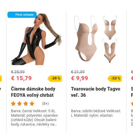
First minute
€ 25,99
€ 21,39
€
€ 15,79
€ 9,99
%
-39 %
-53 %
y
Čierne dámske body
Tvarovacie body Tagvo
FEOYA voľný chrbát
veľ. 36
F
(8×)
Barva: černá Velikost: 5 XL
Barva: odstín béžové Velikost:
B
Materiál: polyester, spandex
L Materiál: nylon. elastan
M
(vzhled kůže) Obsah balení:
o
body, rukavice, návleky na…
Š