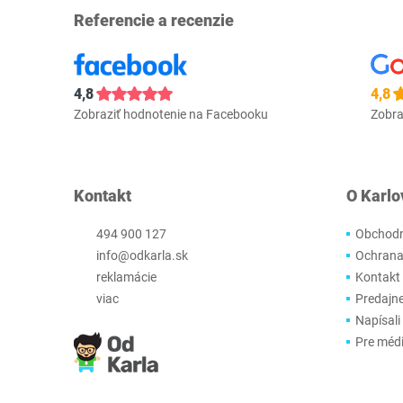
Referencie a recenzie
4,8
4,8
Zobraziť hodnotenie na Facebooku
Zobra
Kontakt
O Karlo
494 900 127
Obchodn
info@odkarla.sk
Ochrana
reklamácie
Kontakt
viac
Predajn
Napísali
Pre méd