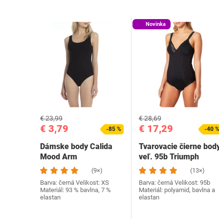
Novinka
€ 23,99
€ 28,69
€ 3,79
€ 17,29
-85 %
-40 
Dámske body Calida
Tvarovacie čierne bod
Mood Arm
veľ. 95b Triumph
(9×)
(13×)
Barva: černá Velikost: XS
Barva: černá Velikost: 95b
Materiál: 93 % bavlna, 7 %
Materiál: polyamid, bavlna a
elastan
elastan