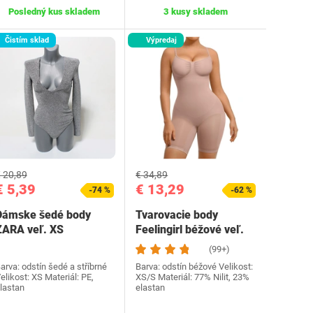
Posledný kus skladem
3 kusy skladem
Čistím sklad
Výpredaj
 20,89
€ 34,89
€ 5,39
€ 13,29
-74 %
-62 %
Dámske šedé body
Tvarovacie body
ZARA veľ. XS
Feelingirl béžové veľ.
XS/S
(99+)
arva: odstín šedé a stříbrné
Barva: odstín béžové Velikost:
elikost: XS Materiál: PE,
XS/S Materiál: 77% Nilit, 23%
lastan
elastan