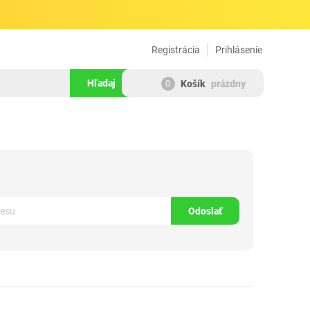
Registrácia
Prihlásenie
Hľadaj
Košík
prázdny
0
781463
Odoslať