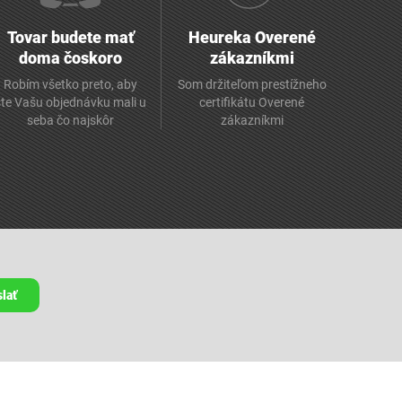
Tovar budete mať
Heureka Overené
doma čoskoro
zákazníkmi
Robím všetko preto, aby
Som držiteľom prestížneho
ste Vašu objednávku mali u
certifikátu Overené
seba čo najskôr
zákazníkmi
lať