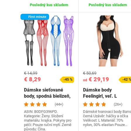
Posledný kus skladem
Posledný kus skladem
First minute
€ 14,99
€ 50,69
€ 8,29
€ 29,19
-45 %
-42 
od
Dámske sieťované
Dámske body
body, spodná bielizeň,
Feelingirl, veľ. L
nočná bielizeň,…
(44×)
(26×)
ASIN: B0DFG396PD.
Dámské tvarovací body Barva
Kategorie: Ženy. Složení
černá Uzávěr: háčky a očka
materiálu: krajka. Pokyny pro
Velikost: L Materiál: 70%
péči: Pouze ruční mytí. Země
nylon, 30% elastan Pouze…
původu: Čína.