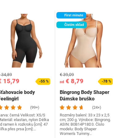
First minute
Čistím sklad
 34,89
€ 39,09
€ 15,79
€ 8,79
-55 %
-78 %
od
Sťahovacie body
Bingrong Body Shaper
eelingirl
Dámske bruško
LBMT200277-SK1-XS
Tvarovacie oblečenie…
(99+)
(24×)
arva: černá Velikost: XS/S
Rozměry balení: 33 x 23 x 2,5
ateriál: elastan, nylon Délka
cm; 200 g. Výrobce: Bingrong.
d ramen k rozkroku [cm]: 47
ASIN: B0B14P18D3. Číslo
ířka přes prsa [cm]:…
modelu: Body Shaper
Women's Tummy…