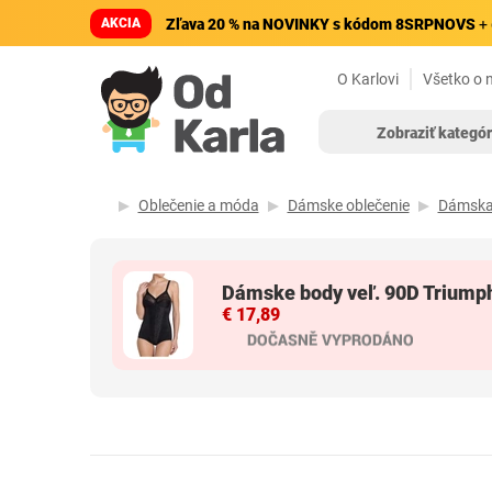
AKCIA
Zľava 20 % na NOVINKY s kódom 8SRPNOVS
+ 
O Karlovi
Všetko o 
Zobraziť kategór
Oblečenie a móda
Dámske oblečenie
Dámska 
Dámske body veľ. 90D Triump
€ 17,89